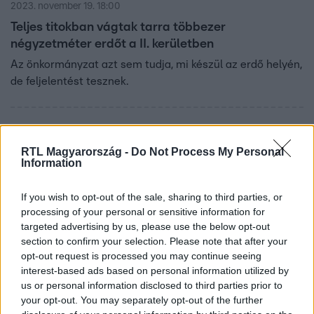
2023. november 19. 18:00
Teljes titokban vágtak tarra többezer
négyzetméter erdőt a II. kerületben
Az önkormányzat azt sem tudja, mi készül az erdő helyén,
de feljelentést tesznek.
1:01
RTL Magyarország -
Do Not Process My Personal
Information
If you wish to opt-out of the sale, sharing to third parties, or
processing of your personal or sensitive information for
targeted advertising by us, please use the below opt-out
section to confirm your selection. Please note that after your
opt-out request is processed you may continue seeing
interest-based ads based on personal information utilized by
Kultúra
us or personal information disclosed to third parties prior to
2023. november 18. 19:15
your opt-out. You may separately opt-out of the further