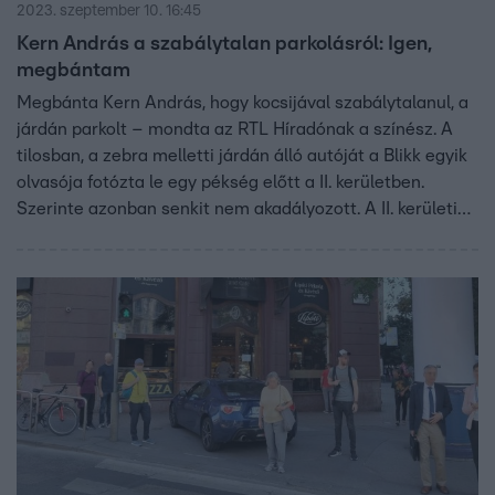
2023. szeptember 10. 16:45
Kern András a szabálytalan parkolásról: Igen,
megbántam
Megbánta Kern András, hogy kocsijával szabálytalanul, a
járdán parkolt – mondta az RTL Híradónak a színész. A
tilosban, a zebra melletti járdán álló autóját a Blikk egyik
olvasója fotózta le egy pékség előtt a II. kerületben.
Szerinte azonban senkit nem akadályozott. A II. kerületi
polgármester, Őrsi Gergely virágládákkal akadályozná
meg a szabálytalan parkolást ennél a kereszteződésnél.
Azt kéri Kern Andrástól, hogy segítsen az ültetésben.