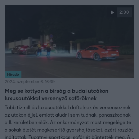
ezt a támadást pedig letagadta.. A környékbeliek hiába
próbálkoztak a II. kerületi jegyzőnél, eddig nem értek el
2:30
eredményt.
Híradó
2024. szeptember 6. 16:39
Meg se kottyan a bírság a budai utcákon
luxusautókkal versenyző sofőröknek
Több tízmilliós luxusautókkal driftelnek és versenyeznek
az utakon éjjel, emiatt aludni sem tudnak, panaszkodnak
a II. kerületben élők. Az önkormányzat most megelégelte
a sokak életét megkeserítő gyorshajtásokat, ezért razziát
indítottak. Tucatnyi sportkocsi sofőrjét büntették meg. A