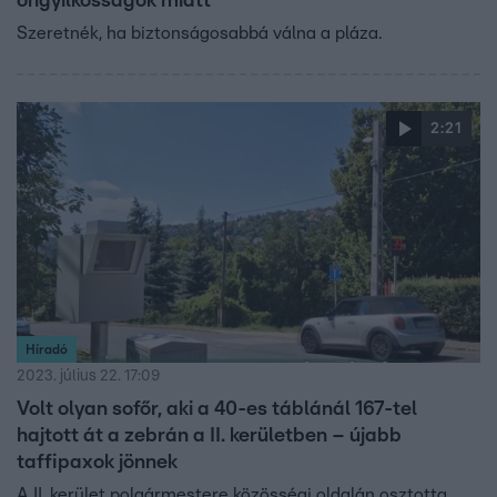
öngyilkosságok miatt
Szeretnék, ha biztonságosabbá válna a pláza.
2:21
Híradó
2023. július 22. 17:09
Volt olyan sofőr, aki a 40-es táblánál 167-tel
hajtott át a zebrán a II. kerületben – újabb
taffipaxok jönnek
A II. kerület polgármestere közösségi oldalán osztotta