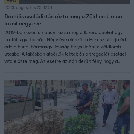
Videó
2023. augusztus 23. 12:51
Brutális családirtás rázta meg a Zöldlomb utca
lakóit négy éve
2019-ben ezen a napon rázta meg a II. kerületieket egy
brutális gyilkosság. Négy éve először a Fókusz stábja ért
oda a budai hármasgyilkosság helyszínére a Zöldlomb
utcába. A lakásban albérlők laktak és a tragédiát családi
vita előzte meg. Az esetre azután derült fény, hogy a
tulajdonos nem érte el a lakásban lakókat. Azonnal
értesítette a rendőrséget – így találták meg a három
holttestet. A 35 éves S. Levente több késszúrással
végzett 31 éves élettársával és négyéves gyermekével,
majd öngyilkos lett.