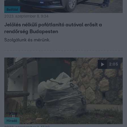
Belföld
2023. szeptember 8. 9:34
Jelölés nélküli pofátlanító autóval erősít a
rendőrség Budapesten
Szolgálunk és mérünk.
2:05
Híradó