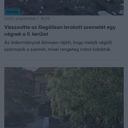
Belföld
2023. szeptember 1. 18:39
Visszavitte az illegálisan lerakott szemetét egy
cégnek a II. kerület
Az önkormányzat könnyen rájött, hogy melyik cégtől
származik a szemét, mivel rengeteg iratot kidobtak.