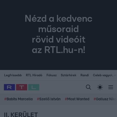
Nézd a kedvenc
műsoraid
rövid videóit
az RTL.hu-n!
Legfrissebb
RTL Híradó
Fókusz
Sztárhírek
Randi
Celeb vagyok, me
#
Babits Marcella
#
Szellő István
#
Most Wanted
#
Gallusz Niko
II. KERÜLET