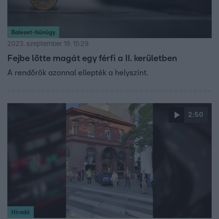
Baleset-bűnügy
2023. szeptember 19. 15:29
Fejbe lőtte magát egy férfi a II. kerületben
A rendőrök azonnal ellepték a helyszínt.
2:50
Híradó