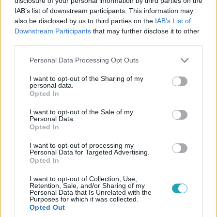
disclosure of your personal information by third parties on the
Krusovszky Dénes: Nagyon elkezdett izgatni ez a
IAB’s list of downstream participants. This information may
történet
also be disclosed by us to third parties on the
IAB’s List of
Krusovszky Dénes egy olyan pillanatot szeretett volna
Downstream Participants
that may further disclose it to other
tetten érni, ami város és II. kerület egy ambivalens
third parties.
időszakát jeleníti meg.
Please note that this website/app uses one or more Google
Personal Data Processing Opt Outs
services and may gather and store information including but
not limited to your visit or usage behaviour. You may click to
I want to opt-out of the Sharing of my
personal data.
grant or deny consent to Google and its third-party tags to
Opted In
use your data for below specified purposes in below Google
consent section.
I want to opt-out of the Sale of my
Personal Data.
Opted In
I want to opt-out of processing my
Personal Data for Targeted Advertising.
Opted In
I want to opt-out of Collection, Use,
Retention, Sale, and/or Sharing of my
Kultúra
Personal Data that Is Unrelated with the
Purposes for which it was collected.
2023. november 17. 5:01
Opted Out
„A pártház helyén gyorsétterem nyílt” – interjú