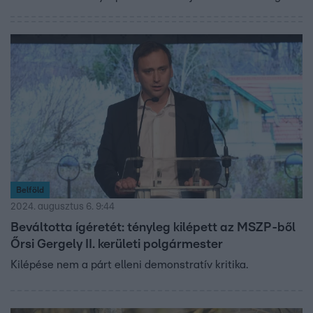
polgármester szerint ezeknek az autótulajdonosoknak
meg sem kottyan a pár tízezres bírság, ezért – több
európai országhoz hasonlóan – végleg elkobozná tőlük az
autót.
Belföld
2024. augusztus 6. 9:44
Beváltotta ígéretét: tényleg kilépett az MSZP-ből
Őrsi Gergely II. kerületi polgármester
Kilépése nem a párt elleni demonstratív kritika.