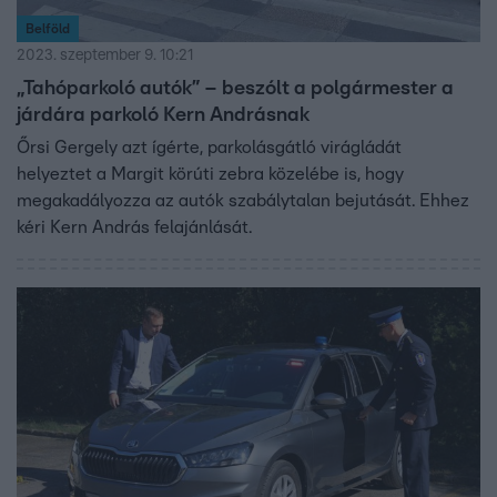
Belföld
2023. szeptember 9. 10:21
„Tahóparkoló autók” – beszólt a polgármester a
járdára parkoló Kern Andrásnak
Őrsi Gergely azt ígérte, parkolásgátló virágládát
helyeztet a Margit körúti zebra közelébe is, hogy
megakadályozza az autók szabálytalan bejutását. Ehhez
kéri Kern András felajánlását.