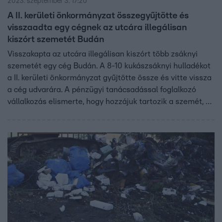
2023. szeptember 3. 17:20
A II. kerületi önkormányzat összegyűjtötte és
visszaadta egy cégnek az utcára illegálisan
kiszórt szemetét Budán
Visszakapta az utcára illegálisan kiszórt több zsáknyi
szemetét egy cég Budán. A 8-10 kukászsáknyi hulladékot
a II. kerületi önkormányzat gyűjtötte össze és vitte vissza
a cég udvarára. A pénzügyi tanácsadással foglalkozó
vállalkozás elismerte, hogy hozzájuk tartozik a szemét, de
azt mondják: a takarítással megbízott külsős cég
hibázott.