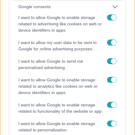
Krusovszky Dénessel a Budapest Nagyregényről,
Google consents
bohémságról, irodalomról és néhány kamu füves
I want to allow Google to enable storage
cigiről
related to advertising like cookies on web or
device identifiers in apps.
November 17-én jelenik meg a Budapest Nagyregény,
amelyben a főváros 23 kerületét egy-egy fejezetben
I want to allow my user data to be sent to
járják körül a szerzők, a hazai irodalom 23 ismert alakja. A
Google for online advertising purposes.
második kerület Krusovszky Dénesé: a szerzővel egy
Kádár-kori, pesthidegkúti mintaprojektről, a
I want to allow Google to send me
munkásőrökkel való riogatásról, az irodalompolitika
personalized advertising.
legjobb és legrosszabb húzásáról, a kisvárosi lázadásról
I want to allow Google to enable storage
és a példányszám-paráról is beszélgettünk.
2:03
related to analytics like cookies on web or
device identifiers in apps.
I want to allow Google to enable storage
related to functionality of the website or app.
I want to allow Google to enable storage
related to personalization.