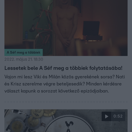
A Séf meg a többiek
2022. május 21. 18:30
Lessetek bele A Séf meg a többiek folytatásába!
Vajon mi lesz Viki és Milán közös gyerekének sorsa? Nati
és Krisz szerelme végre beteljesedik? Minden kérdésre
választ kapunk a sorozat következő epizódjaiban.
0:52