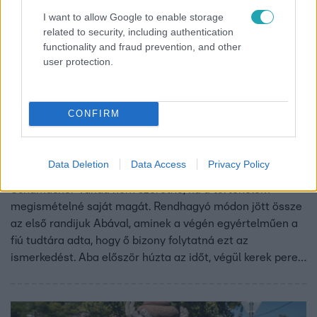
I want to allow Google to enable storage
related to security, including authentication
functionality and fraud prevention, and other
user protection.
CONFIRM
Celebrandi
2023. augusztus 8. 19:25
Schumacher Vanda reménykedik, hogy lesz
Data Deletion
Data Access
Privacy Policy
második randi, és Titi után nem offolja ki őt is Aba
Schumacher Vanda nem szeretné, ha a történelem
megismételné saját magát. Rendhagyó módon jött össze
az első randijuk Abával, aminek a végén egyértelműen a
fiú tudtára adta, hogy ő bizony folytatná ezt az
ismerkedést. Aba először húzta az időt, végül kerek perec
megmondta, mik a szándékai.