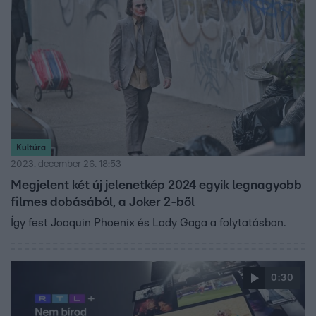
Kultúra
2023. december 26. 18:53
Megjelent két új jelenetkép 2024 egyik legnagyobb
filmes dobásából, a Joker 2-ből
Így fest Joaquin Phoenix és Lady Gaga a folytatásban.
0:30