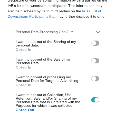
disclosure of your personal information by third parties on the
IAB’s list of downstream participants. This information may
also be disclosed by us to third parties on the
IAB’s List of
Downstream Participants
that may further disclose it to other
third parties.
Please note that this website/app uses one or more Google
Personal Data Processing Opt Outs
services and may gather and store information including but
not limited to your visit or usage behaviour. You may click to
I want to opt-out of the Sharing of my
personal data.
grant or deny consent to Google and its third-party tags to
Kultúra
Opted In
use your data for below specified purposes in below Google
2023. december 22. 10:05
consent section.
I want to opt-out of the Sale of my
35 éves a Csupasz pisztoly, de az eredeti alkotókat
Personal Data.
Opted In
nagyon bántja egy friss fejlemény
Vajon Liam Neeson méltó utóda lesz Leslie Nielsennek?
I want to opt-out of processing my
Personal Data for Targeted Advertising.
Opted In
I want to opt-out of Collection, Use,
0:30
Retention, Sale, and/or Sharing of my
Personal Data that Is Unrelated with the
Purposes for which it was collected.
Opted Out