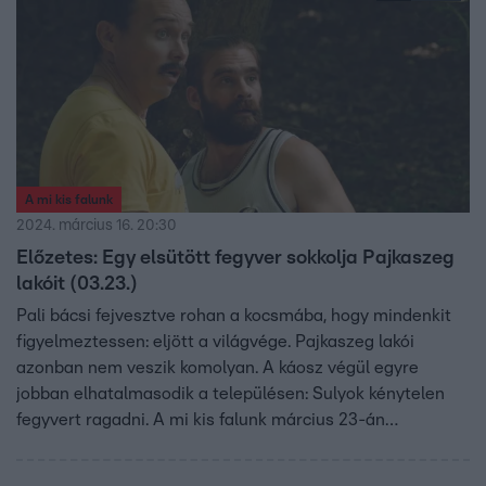
A mi kis falunk
2024. március 16. 20:30
Előzetes: Egy elsütött fegyver sokkolja Pajkaszeg
lakóit (03.23.)
Pali bácsi fejvesztve rohan a kocsmába, hogy mindenkit
figyelmeztessen: eljött a világvége. Pajkaszeg lakói
azonban nem veszik komolyan. A káosz végül egyre
jobban elhatalmasodik a településen: Sulyok kénytelen
fegyvert ragadni. A mi kis falunk március 23-án
folytatódik az RTL-en!