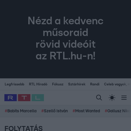
Nézd a kedvenc
műsoraid
rövid videóit
az RTL.hu-n!
Legfrissebb
RTL Híradó
Fókusz
Sztárhírek
Randi
Celeb vagyok, me
#
Babits Marcella
#
Szellő István
#
Most Wanted
#
Gallusz Niko
FOLYTATÁS