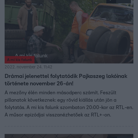
A mi kis falunk
2022. november 24. 11:42
Drámai jelenettel folytatódik Pajkaszeg lakóinak
története november 26-án!
A mezőny élén minden másodperc számít. Feszült
pillanatok következnek: egy rövid kiállás után jön a
folytatás. A mi kis falunk szombaton 20:00-kor az RTL-en.
A műsor epizódjai visszanézhetőek az RTL+-on.