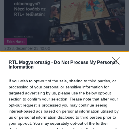
Éden Hotel
2023. december 23. 10:00
Az RTL+-ra változatlanul érkeznek az Éden Hotel
RTL Magyarország -
Do Not Process My Personal
legújabb epizódjai az ünnepek alatt is
Information
Jelentős előnyre tehet szert az, aki az RTL+ felületén
követi a luxushotel játékosainak mindennapjait. Az RTL+-
If you wish to opt-out of the sale, sharing to third parties, or
on ugyanis nincs megállás, az Éden Hotel legújabb
processing of your personal or sensitive information for
targeted advertising by us, please use the below opt-out
epizódjai az ünnepek alatt is érkeznek majd a platformra.
section to confirm your selection. Please note that after your
Az Éden Hotel az RTL-en pihenőre megy, az RTL+
opt-out request is processed you may continue seeing
felületén viszont újabb és újabb epizódokat láthatnak
interest-based ads based on personal information utilized by
majd a nézők az ünnepi időszakban is.
us or personal information disclosed to third parties prior to
your opt-out. You may separately opt-out of the further