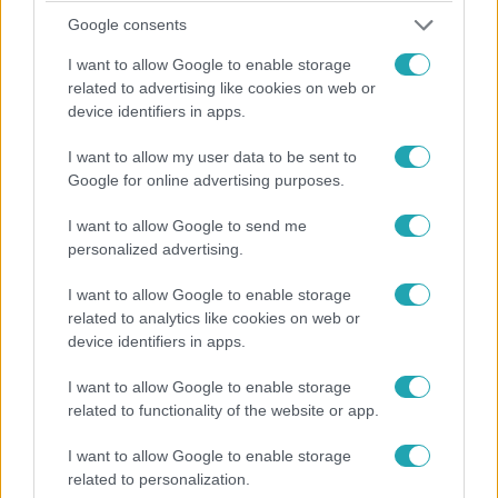
Google consents
I want to allow Google to enable storage
related to advertising like cookies on web or
device identifiers in apps.
Survivor
I want to allow my user data to be sent to
2023. október 2. 22:00
Google for online advertising purposes.
Előzetes: Egy versenyzőhöz orvost kell hívni játék
I want to allow Google to send me
közben
personalized advertising.
A Survivor második játéka annyira megviseli a Buhawi
törzs egyik tagját, hogy Zsombor a földre kerül, és
I want to allow Google to enable storage
csapattársa, Wendy aggódva szól, hogy a fiúnak
related to analytics like cookies on web or
device identifiers in apps.
segítségre van szüksége. Vajon tudja folytatni a
küzdelmet a főnyereményért, vagy számára a kaland
I want to allow Google to enable storage
véget ér? A Survivor kedden a Nyerő Páros után
related to functionality of the website or app.
folytatódik az RTL-en.
I want to allow Google to enable storage
2:53
related to personalization.