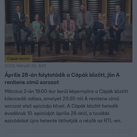
Cápák között
2024. február 20. 9:01
Április 28-án folytatódik a Cápák között, jön A
renitens című sorozat
Március 3-án 19:00-kor kerül képernyőre a Cápák között
kilencedik adása, amelyet 20:30-tól A renitens című
sorozat első epizódja követ. A Cápák között hetedik
évadának 10. epizódját április 28-ától, a további
epizódokat újra hetente láthatják a nézők az RTL-en.