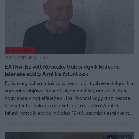
A mi kis falunk
2022. március 10. 7:00
EXTRA: Ez volt Reviczky Gábor egyik kedvenc
jelenete eddig A mi kis falunkban
Pajkaszeg dokiját alakító színész már több éve dolgozik a
sorozat stábjával. Vannak olyan emlékei, amiket biztos,
hogy sosem fog elfelejteni. Ha kíváncsi vagy a színésszel
készült interjúnkra, akkor kattints a videóra! A mi kis
falunk hatodik évada március 19-től szombat esténként
20:30-tól vadonatúj epizódokkal folytatódik.