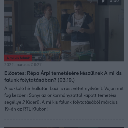
0:30
A mi kis falunk
2022. március 7. 9:27
Előzetes: Répa Árpi temetésére készülnek A mi kis
falunk folytatásában? (03.19.)
A sokkoló hír hallatán Laci is részvétet nyilvánít. Vajon mit
fog kezdeni Sanyi az önkormányzattól kapott temetési
segéllyel? Kiderül A mi kis falunk folytatásából március
19-én az RTL Klubon!