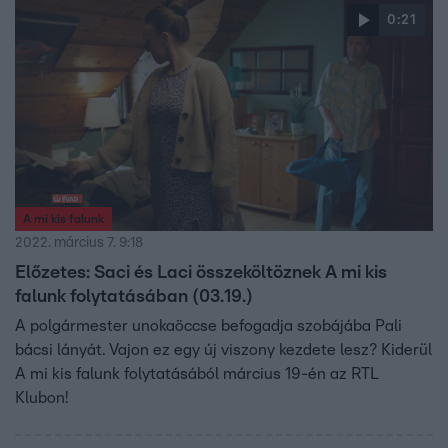
0:21
A mi kis falunk
2022. március 7. 9:18
Előzetes: Saci és Laci összeköltöznek A mi kis
falunk folytatásában (03.19.)
A polgármester unokaöccse befogadja szobájába Pali
bácsi lányát. Vajon ez egy új viszony kezdete lesz? Kiderül
A mi kis falunk folytatásából március 19-én az RTL
Klubon!