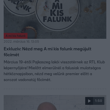
A mi kis falunk
2022. március 16. 13:05
Exkluzív: Nézd meg A mi kis falunk megújult
főcímét
Március 19-étől Pajkaszeg lakói visszatérnek az RTL Klub
képernyőjére! Mielőtt elmerülnél a falusiak mulatságos
hétköznapjaiban, nézd meg velünk premier előtt a
sorozat vadonatúj főcímét.
1:50