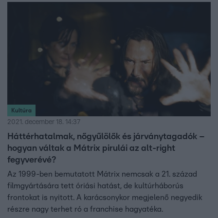
Kultúra
2021. december 18. 14:37
Háttérhatalmak, nőgyűlölők és járványtagadók –
hogyan váltak a Mátrix pirulái az alt-right
fegyverévé?
Az 1999-ben bemutatott Mátrix nemcsak a 21. század
filmgyártására tett óriási hatást, de kultúrháborús
frontokat is nyitott. A karácsonykor megjelenő negyedik
részre nagy terhet ró a franchise hagyatéka.