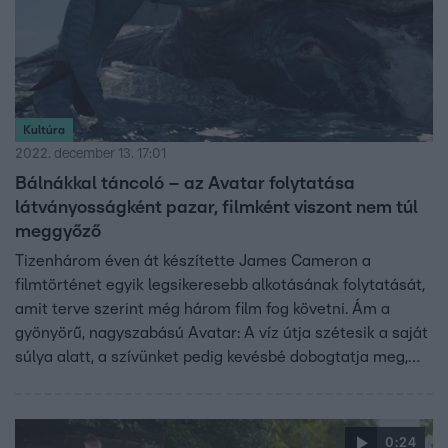
Kultúra
2022. december 13. 17:01
Bálnákkal táncoló – az Avatar folytatása
látványosságként pazar, filmként viszont nem túl
meggyőző
Tizenhárom éven át készítette James Cameron a
filmtörténet egyik legsikeresebb alkotásának folytatását,
amit terve szerint még három film fog követni. Ám a
gyönyörű, nagyszabású Avatar: A víz útja szétesik a saját
súlya alatt, a szívünket pedig kevésbé dobogtatja meg,
mint amennyire a hólyagunkat megviseli a három óránál
is hosszabb játékidő.
0:24