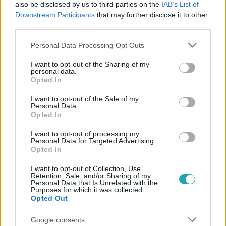
also be disclosed by us to third parties on the
IAB’s List of
#
ELŐZETESEK
#
RTL
#
PROMÓ
#
16. RÉSZ
Downstream Participants
that may further disclose it to other
third parties.
#
JÁTÉK
#
SZUJÓ ZOLTÁN
#
FOLYTATÁS
Please note that this website/app uses one or more Google
Personal Data Processing Opt Outs
services and may gather and store information including but
not limited to your visit or usage behaviour. You may click to
I want to opt-out of the Sharing of my
personal data.
grant or deny consent to Google and its third-party tags to
Opted In
use your data for below specified purposes in below Google
consent section.
I want to opt-out of the Sale of my
Personal Data.
Népszerű
Opted In
I want to opt-out of processing my
Personal Data for Targeted Advertising.
Opted In
2:14
I want to opt-out of Collection, Use,
Retention, Sale, and/or Sharing of my
Personal Data that Is Unrelated with the
Purposes for which it was collected.
Opted Out
Google consents