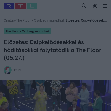
Legfrissebb
RTL Híradó
Fókusz
Sztárhírek
Randi
Celeb vagyok, me
#
Babits Marcella
#
Szellő István
#
Most Wanted
#
Gallusz Niko
Címlap
›
The Floor - Csak egy maradhat
›
Előzetes: Csipkelődésekkel és hódításokkal folytatódik a The Floor (05.27.)
The Floor - Csak egy maradhat
Előzetes: Csipkelődésekkel és
hódításokkal folytatódik a The Floor
(05.27.)
rtl.hu