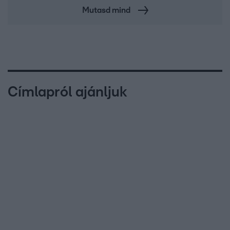
Mutasd mind
Címlapról ajánljuk