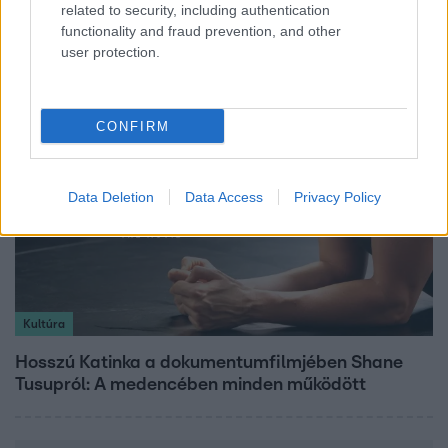
related to security, including authentication
kötelező” – 50 méterre a csúcstól fordult vissza
functionality and fraud prevention, and other
Klein Dávid
user protection.
CONFIRM
Data Deletion
Data Access
Privacy Policy
Kultúra
Hosszú Katinka a dokumentumfilmjében Shane
Tusupról: A medencében minden működött