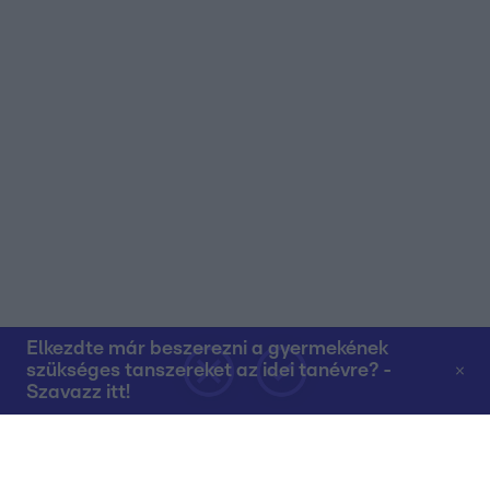
Elkezdte már beszerezni a gyermekének
szükséges tanszereket az idei tanévre? -
Szavazz itt!