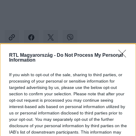
RTL Magyarország -
Do Not Process My Personal
Information
Kövess minket, és értesülj a friss hírekről a
Facebookon is!
If you wish to opt-out of the sale, sharing to third parties, or
processing of your personal or sensitive information for
targeted advertising by us, please use the below opt-out
Követem
section to confirm your selection. Please note that after your
opt-out request is processed you may continue seeing
interest-based ads based on personal information utilized by
us or personal information disclosed to third parties prior to
your opt-out. You may separately opt-out of the further
disclosure of your personal information by third parties on the
#
THE FLOOR - CSAK EGY MARADHAT
#
VIDEÓ
IAB’s list of downstream participants. This information may