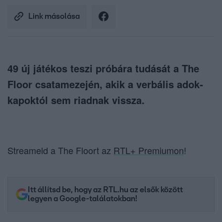
Link másolása
49 új játékos teszi próbára tudását a The
Floor csatamezején, akik a verbális adok-
kapoktól sem riadnak vissza.
Streameld a The Floort az
RTL+ Premiumon
!
Itt állítsd be, hogy az RTL.hu az elsők között
legyen a Google-találatokban!