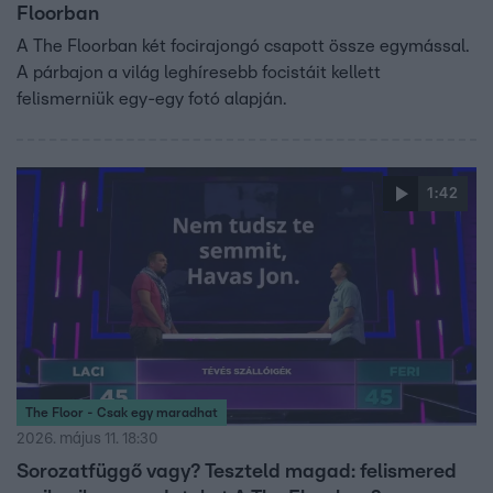
Floorban
A The Floorban két focirajongó csapott össze egymással.
A párbajon a világ leghíresebb focistáit kellett
felismerniük egy-egy fotó alapján.
1:42
The Floor - Csak egy maradhat
2026. május 11. 18:30
Sorozatfüggő vagy? Teszteld magad: felismered