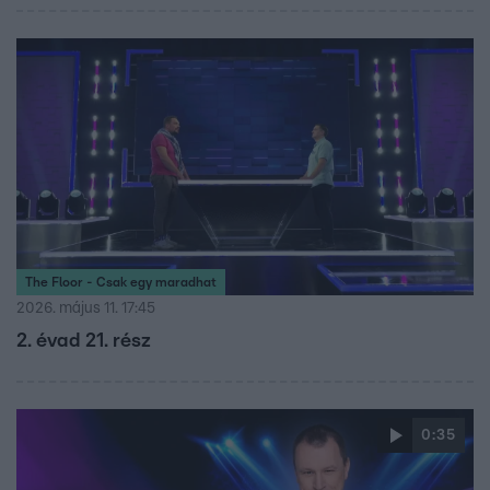
The Floor - Csak egy maradhat
2026. május 11. 17:45
2. évad 21. rész
0:35