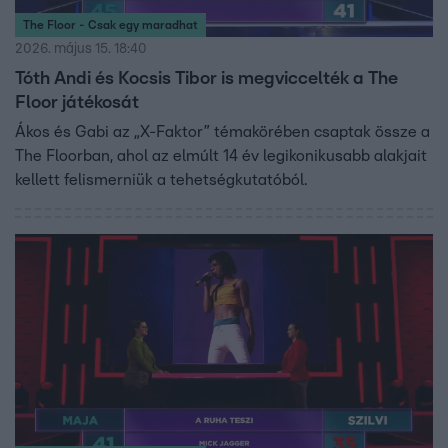
The Floor - Csak egy maradhat
2026. május 15. 18:40
Tóth Andi és Kocsis Tibor is megviccelték a The
Floor játékosát
Ákos és Gabi az „X-Faktor” témakörében csaptak össze a
The Floorban, ahol az elmúlt 14 év legikonikusabb alakjait
kellett felismerniük a tehetségkutatóból.