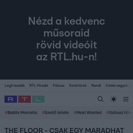
Nézd a kedvenc
műsoraid
rövid videóit
az RTL.hu-n!
Legfrissebb
RTL Híradó
Fókusz
Sztárhírek
Randi
Celeb vagyok, me
#
Babits Marcella
#
Szellő István
#
Most Wanted
#
Gallusz Niko
THE FLOOR - CSAK EGY MARADHAT