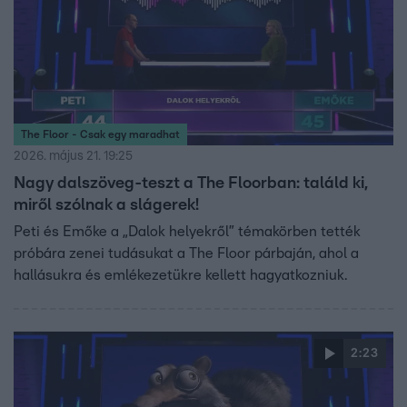
The Floor - Csak egy maradhat
2026. május 21. 19:25
Nagy dalszöveg-teszt a The Floorban: találd ki,
miről szólnak a slágerek!
Peti és Emőke a „Dalok helyekről” témakörben tették
próbára zenei tudásukat a The Floor párbaján, ahol a
hallásukra és emlékezetükre kellett hagyatkozniuk.
2:23