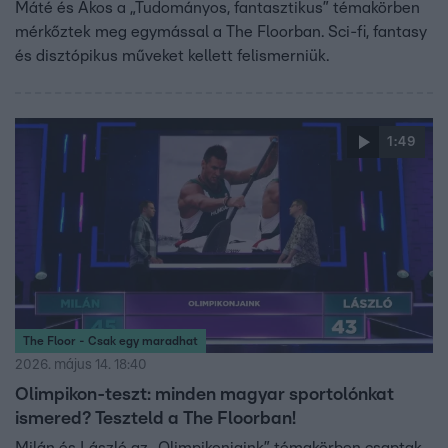
Máté és Ákos a „Tudományos, fantasztikus” témakörben
mérkőztek meg egymással a The Floorban. Sci-fi, fantasy
és disztópikus műveket kellett felismerniük.
1:49
The Floor - Csak egy maradhat
2026. május 14. 18:40
Olimpikon-teszt: minden magyar sportolónkat
ismered? Teszteld a The Floorban!
Milán és László az „Olimpikonjaink” témakörben csaptak