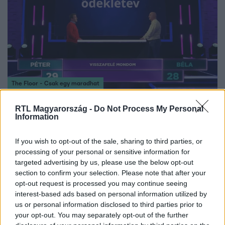
The Floor - Csak egy maradhat
2026. május 18. 19:20
RTL Magyarország -
Do Not Process My Personal
Az eddigi legviccesebb The Floor párbaj:
Information
visszafelé leírva is érted a szavakat? Teszteld le!
Péter és Béla egy igazán izgalmas játékban vehettek
If you wish to opt-out of the sale, sharing to third parties, or
részt a The Floorban. A képernyőn fordítva leírva jelentek
processing of your personal or sensitive information for
meg a szavak, így kellett kitalálniuk őket.
targeted advertising by us, please use the below opt-out
section to confirm your selection. Please note that after your
opt-out request is processed you may continue seeing
interest-based ads based on personal information utilized by
us or personal information disclosed to third parties prior to
1:58
your opt-out. You may separately opt-out of the further