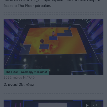
össze a The Floor párbaján.
The Floor - Csak egy maradhat
2026. május 14. 17:45
2. évad 25. rész
2:15