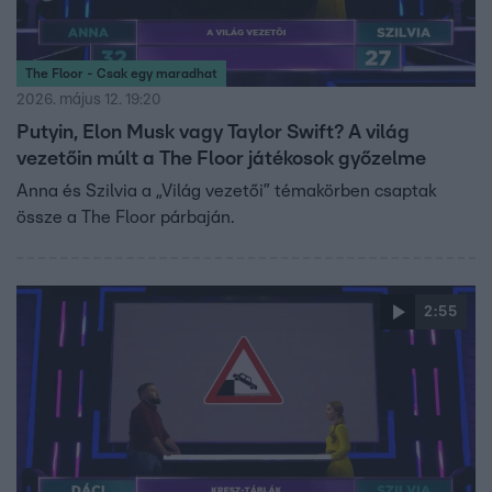
The Floor - Csak egy maradhat
2026. május 12. 19:20
Putyin, Elon Musk vagy Taylor Swift? A világ
vezetőin múlt a The Floor játékosok győzelme
Anna és Szilvia a „Világ vezetői” témakörben csaptak
össze a The Floor párbaján.
2:55