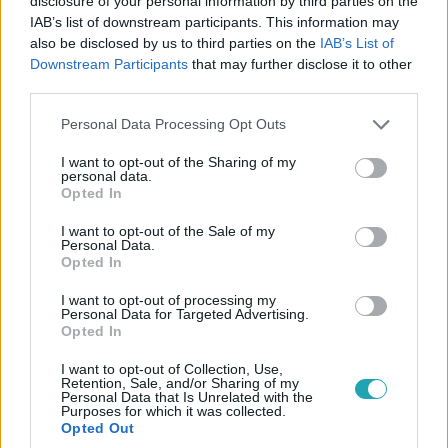
disclosure of your personal information by third parties on the
IAB’s list of downstream participants. This information may
also be disclosed by us to third parties on the
IAB’s List of
Downstream Participants
that may further disclose it to other
third parties.
Please note that this website/app uses one or more Google
Personal Data Processing Opt Outs
services and may gather and store information including but
The Floor - Csak egy maradhat
not limited to your visit or usage behaviour. You may click to
I want to opt-out of the Sharing of my
personal data.
grant or deny consent to Google and its third-party tags to
2026. május 18. 18:40
Opted In
use your data for below specified purposes in below Google
Azahriah, Borat vagy Johnny Depp? Ikonikus ruháik
consent section.
I want to opt-out of the Sale of my
alapján kellett felismerniük a sztárokat
Personal Data.
Opted In
A The Floor párbaján az volt a játékosok feladata, hogy
csak az öltözékük alapján kitalálják, melyik hírességek
I want to opt-out of processing my
lehetnek a kivetített képeken.
Personal Data for Targeted Advertising.
Opted In
I want to opt-out of Collection, Use,
Retention, Sale, and/or Sharing of my
Personal Data that Is Unrelated with the
Purposes for which it was collected.
Opted Out