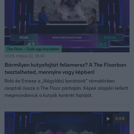
The Floor - Csak egy maradhat
2026. május 22. 18:40
Bármilyen kutyafajtát felismersz? A The Floorban
tesztelheted, mennyire vagy képben!
Robi és Emese a „Négylábú barátaink” témakörben
csaptak össze a The Floor párbaján. Képek alapján kellett
megmondaniuk a kutyák konkrét fajtáját.
3:08