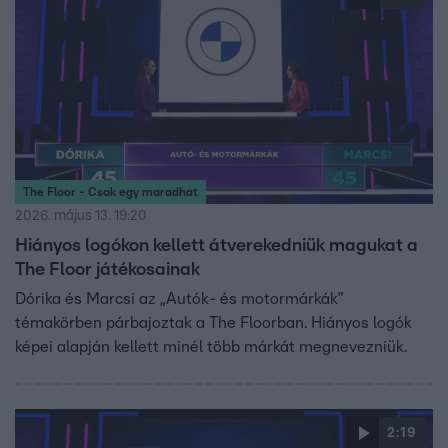
The Floor - Csak egy maradhat
2026. május 13. 19:20
Hiányos logókon kellett átverekedniük magukat a
The Floor játékosainak
Dórika és Marcsi az „Autók- és motormárkák”
témakörben párbajoztak a The Floorban. Hiányos logók
képei alapján kellett minél több márkát megnevezniük.
2:19