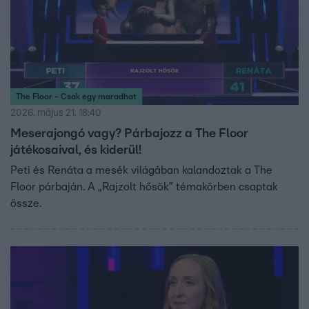
The Floor - Csak egy maradhat
2026. május 21. 18:40
Meserajongó vagy? Párbajozz a The Floor
játékosaival, és kiderül!
Peti és Renáta a mesék világában kalandoztak a The
Floor párbaján. A „Rajzolt hősök” témakörben csaptak
össze.