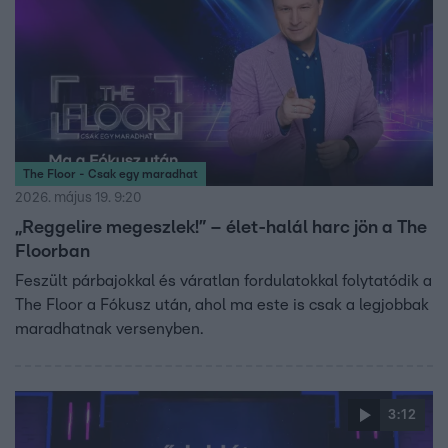
The Floor - Csak egy maradhat
2026. május 19. 9:20
„Reggelire megeszlek!” – élet-halál harc jön a The
Floorban
Feszült párbajokkal és váratlan fordulatokkal folytatódik a
The Floor a Fókusz után, ahol ma este is csak a legjobbak
maradhatnak versenyben.
3:12