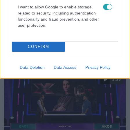
I want to allow Google to enable storage
The Floor - Csak egy maradhat
related to security, including authentication
2026. május 15. 19:20
functionality and fraud prevention, and other
Egyetlen másodpercen múlt a The Floor játékos
user protection.
győzelme
Elérkezett a hét utolsó párbaja, amely egy valakinek 8
CONFIRM
millió forintot hozott A The Floor játékosai közül. A
párbajon egy másodperc döntött a győztesről.
Data Deletion
Data Access
Privacy Policy
3:38