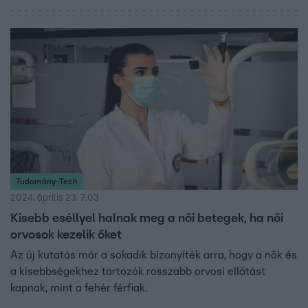
egyenlőségről kérdeztük, de szóba került Varga Judit volt
igazságügy-miniszter is, aki nemrég saját bántalmazási
ügyével lépett elő – és aki korábban az EP-ben többször
is vitába keveredett az isztambuli egyezményről Frances
Fitzgeralddal. Az interjút a nők elleni erőszakról szóló
törvénycsomag EP-szavazásának napján tesszük közzé.
Tudomány-Tech
2024. április 23. 7:03
Kisebb eséllyel halnak meg a női betegek, ha női
orvosok kezelik őket
Az új kutatás már a sokadik bizonyíték arra, hogy a nők és
a kisebbségekhez tartozók rosszabb orvosi ellátást
kapnak, mint a fehér férfiak.