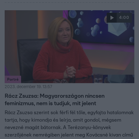
4:00
Portré
2023. december 19. 13:57
Rácz Zsuzsa: Magyarországon nincsen
feminizmus, nem is tudjuk, mit jelent
Rácz Zsuzsa szerint sok férfi fél tőle, egyfajta hatalomnak
tartja, hogy kimondja és leírja, amit gondol, mégsem
nevezné magát bátornak. A Terézanyu-könyvek
szerzőjének nemrégiben jelent meg Kovácsné kivan című