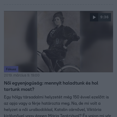
9:36
Fókusz
2019. március 9. 19:00
Női egyenjogúság: mennyit haladtunk és hol
tartunk most?
Egy hölgy társadalmi helyzetét még 150 évvel ezelőtt is
az apja vagy a férje határozta meg. Na, de mi volt a
helyzet a női uralkodókkal, Katalin cárnővel, Viktória
királynővel vagy éppen Mária Teréziával? És vajon mi vár