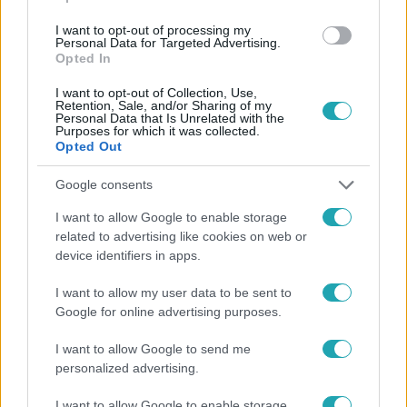
I want to opt-out of processing my
Personal Data for Targeted Advertising.
Opted In
I want to opt-out of Collection, Use,
Retention, Sale, and/or Sharing of my
Personal Data that Is Unrelated with the
Purposes for which it was collected.
Opted Out
Google consents
Külföld
I want to allow Google to enable storage
2023. április 3. 6:39
related to advertising like cookies on web or
A Playboy címlapján pózolt a feminista
device identifiers in apps.
államtitkárnő, áll a bál Franciaországban
I want to allow my user data to be sent to
Marlène Schiappa ruhát viselt a férfimagazin fotóin, és 12
Google for online advertising purposes.
oldalas interjúban fejtette ki nézeteit a nők és melegek
jogairól, valamint az abortuszról, mégis össztűz zúdult rá.
I want to allow Google to send me
personalized advertising.
I want to allow Google to enable storage