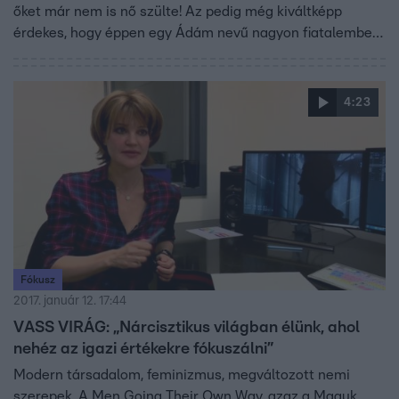
őket már nem is nő szülte! Az pedig még kiváltképp
érdekes, hogy éppen egy Ádám nevű nagyon fiatalember
beszél arról, hogy a férfiaknak, úgy általában miért nincs
szükségük ma már a nőkre.
4:23
Fókusz
2017. január 12. 17:44
VASS VIRÁG: „Nárcisztikus világban élünk, ahol
nehéz az igazi értékekre fókuszálni”
Modern társadalom, feminizmus, megváltozott nemi
szerepek. A Men Going Their Own Way, azaz a Maguk