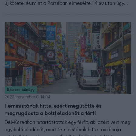
új kötete, és mint a Portéban elmesélte, 14 év után úgy
tudott a család mellett újra időt szakítani az írásra, hogy
felhagyott a házimunkával – amit azóta se kezdett újra.
Beszélt arról is, szerinte miért nem járnak a magyar nők
szűrővizsgálatra, és milyen társadalmi okai vannak a
férfiak önpusztításának.
Baleset-bűnügy
2023. november 6. 14:04
Feministának hitte, ezért megütötte és
megrugdosta a bolti eladónőt a férfi
Dél-Koreában letartóztattak egy férfit, aki azért vert meg
egy bolti eladónőt, mert feministának hitte rövid haja