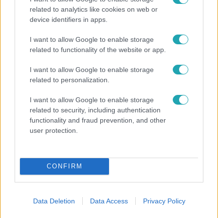
related to analytics like cookies on web or
device identifiers in apps.
I want to allow Google to enable storage
related to functionality of the website or app.
I want to allow Google to enable storage
related to personalization.
I want to allow Google to enable storage
Tudomány-Tech
related to security, including authentication
2023. március 18. 7:05
functionality and fraud prevention, and other
Egyre több módszer létezik a férfi
user protection.
fogamzásgátlásra, de az „erősebb nem” még a
gumit is vonakodva húzza fel
Biztonságosan végrehajtható vazektómia, férfi
CONFIRM
fogamzásgátló tabletták: egyre inkább úgy néz ki, hogy a
tudomány már megoldotta azt, hogy a férfiak is
szofisztikált módon intézhessék el a fogamzásgátlást,
Data Deletion
Data Access
Privacy Policy
azonban sokan még az óvszertől is ódzkodnak, nemhogy