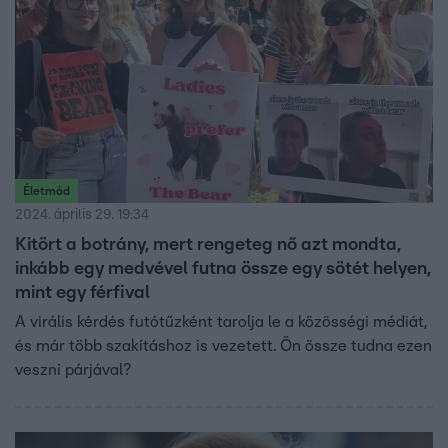
mostanra nem csak Magyarországon, az egész világon
különös aktualitást kapott.
Életmód
2024. április 29. 19:34
Kitört a botrány, mert rengeteg nő azt mondta,
inkább egy medvével futna össze egy sötét helyen,
mint egy férfival
A virális kérdés futótűzként tarolja le a közösségi médiát,
és már több szakításhoz is vezetett. Ön össze tudna ezen
veszni párjával?