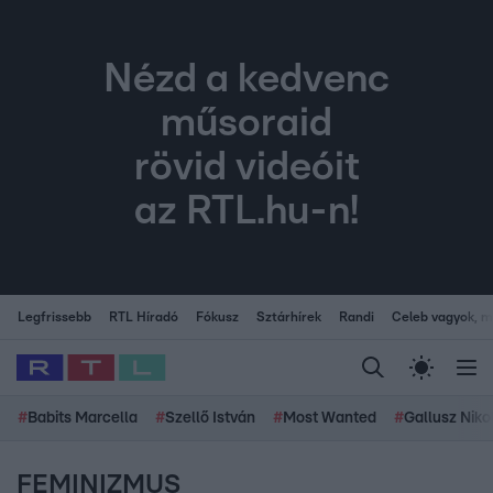
Nézd a kedvenc
műsoraid
rövid videóit
az RTL.hu-n!
Legfrissebb
RTL Híradó
Fókusz
Sztárhírek
Randi
Celeb vagyok, me
#
Babits Marcella
#
Szellő István
#
Most Wanted
#
Gallusz Niko
FEMINIZMUS