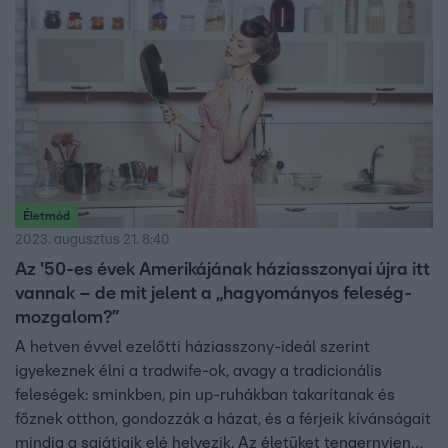
Életmód
2023. augusztus 21. 8:40
Az '50-es évek Amerikájának háziasszonyai újra itt
vannak – de mit jelent a „hagyományos feleség-
mozgalom?”
A hetven évvel ezelőtti háziasszony-ideál szerint
igyekeznek élni a tradwife-ok, avagy a tradicionális
feleségek: sminkben, pin up-ruhákban takarítanak és
főznek otthon, gondozzák a házat, és a férjeik kívánságait
mindig a sajátjaik elé helyezik. Az életüket tengernyien