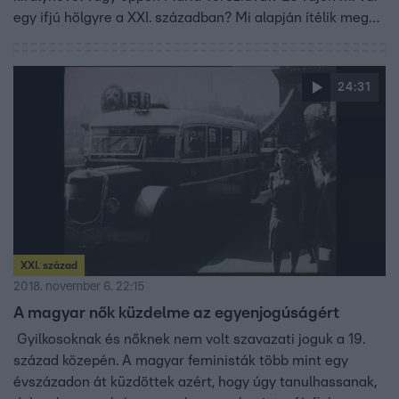
egy ifjú hölgyre a XXI. században? Mi alapján ítélik meg
őket? A kinézetük, a gondolkodásuk, vagy a
személyiségük alapján? És vajon egyenrangúak lesznek a
férfiakkal? Hogy megértsük a kérdések súlyát, vissza kell
24:31
mennünk egy kicsit az időben.
XXI. század
2018. november 6. 22:15
A magyar nők küzdelme az egyenjogúságért
Gyilkosoknak és nőknek nem volt szavazati joguk a 19.
század közepén. A magyar feministák több mint egy
évszázadon át küzdöttek azért, hogy úgy tanulhassanak,