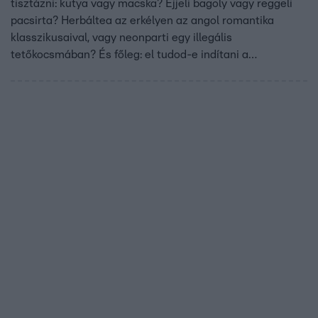
tisztázni: kutya vagy macska? Éjjeli bagoly vagy reggeli
pacsirta? Herbáltea az erkélyen az angol romantika
klasszikusaival, vagy neonparti egy illegális
tetőkocsmában? És főleg: el tudod-e indítani a
mosógépet?