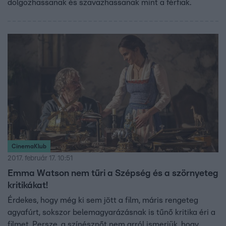
dolgozhassanak és szavazhassanak mint a férfiak.
CinemaKlub
2017. február 17. 10:51
Emma Watson nem tűri a Szépség és a szörnyeteg
kritikákat!
Érdekes, hogy még ki sem jött a film, máris rengeteg
agyafúrt, sokszor belemagyarázásnak is tűnő kritika éri a
filmet. Persze, a színésznőt nem arról ismerjük, hogy