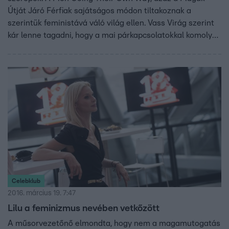
Útját Járó Férfiak sajátságos módon tiltakoznak a
szerintük feministává váló világ ellen. Vass Virág szerint
kár lenne tagadni, hogy a mai párkapcsolatokkal komoly
gondok vannak, ezt azonban hiba lenne csak a nőkre
hárítani. Ez közös problémánk, amit közösen kell
megoldanunk.
Celebklub
2016. március 19. 7:47
Lilu a feminizmus nevében vetkőzött
A műsorvezetőnő elmondta, hogy nem a magamutogatás