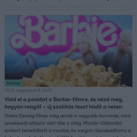
dokumentálják a közösségi médiában, ami vagy
rajongást, vagy dühöt és megvetést vált ki. A mindig ápolt
és engedelmes nő képe leginkább csak a plakátokon és a
filmekben létezik.
Kultúra
2023. augusztus 8. 13:04
Vidd el a pasidat a Barbie-filmre, és nézd meg,
hogyan reagál – új szakítós teszt hódít a neten
Greta Gerwig filmje még annál is nagyobb durranás, mint
amekkorát először várt tőle a világ. Miután többmillió
embert becsődített a moziba, és megint rászabadította a