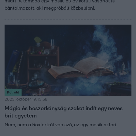
miatt. A támadó egy másik, 50 év körüli vásárlót is
bántalmazott, aki megpróbált közbelépni.
Külföld
2023. október 19. 13:58
Mágia és boszorkányság szakot indít egy neves
brit egyetem
Nem, nem a Roxfortról van szó, ez egy másik sztori.