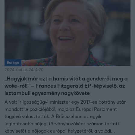
Európa
2024. április 24. 4:20
„Hagyjuk már ezt a hamis vitát a genderről meg a
woke-ról!” – Frances Fitzgerald EP-képviselő, az
isztambuli egyezmény nagykövete
A volt ír igazságügyi miniszter egy 2017-es botrány után
mondott le pozíciójából, majd az Európai Parlament
tagjává választották. A Brüsszelben az egyik
legfontosabb nőjogi törvényhozóként számon tartott
képviselőt a nőjogok európai helyzetéről, a valódi