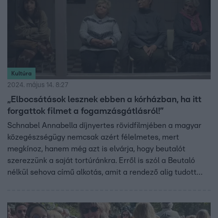
Kultúra
2024. május 14. 8:27
„Elbocsátások lesznek ebben a kórházban, ha itt
forgattok filmet a fogamzásgátlásról!”
Schnabel Annabella díjnyertes rövidfilmjében a magyar
közegészségügy nemcsak azért félelmetes, mert
megkínoz, hanem még azt is elvárja, hogy beutalót
szerezzünk a saját tortúránkra. Erről is szól a Beutaló
nélkül sehova című alkotás, amit a rendező alig tudott
leforgatni, mivel rengeteg kórház félt bevállalni, hogy
forgatási helyszínné váljon egy „kockázatos” projekthez.
Ez pedig nem más, mint a fogamzásgátlás kérdése, ami