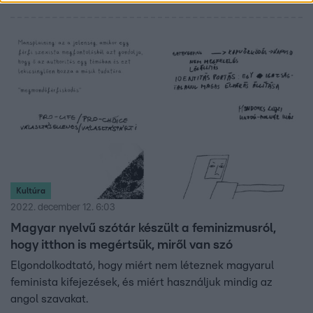
a bonyolultabb módszerektől. A jelenségért jobboldali
véleményvezérek, társadalmi normák és a tudomány
szexizmusa is felelős. Miért alakult ez így, és mit lehet
tenni ellene?
Kultúra
2022. december 12. 6:03
Magyar nyelvű szótár készült a feminizmusról,
hogy itthon is megértsük, miről van szó
Elgondolkodtató, hogy miért nem léteznek magyarul
feminista kifejezések, és miért használjuk mindig az
angol szavakat.