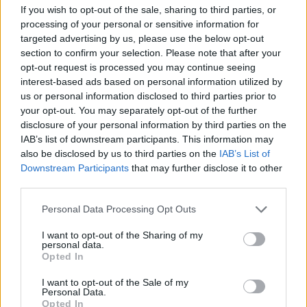
If you wish to opt-out of the sale, sharing to third parties, or
processing of your personal or sensitive information for
targeted advertising by us, please use the below opt-out
section to confirm your selection. Please note that after your
opt-out request is processed you may continue seeing
interest-based ads based on personal information utilized by
us or personal information disclosed to third parties prior to
your opt-out. You may separately opt-out of the further
disclosure of your personal information by third parties on the
IAB’s list of downstream participants. This information may
also be disclosed by us to third parties on the
IAB’s List of
Downstream Participants
that may further disclose it to other
Bulvár
third parties.
2023. április 19. 9:48
Please note that this website/app uses one or more Google
Personal Data Processing Opt Outs
Pogány Judit háromgyerekes családapa
services and may gather and store information including but
kollégájával kezdett ki, majdnem válás lett a vége
not limited to your visit or usage behaviour. You may click to
I want to opt-out of the Sharing of my
personal data.
grant or deny consent to Google and its third-party tags to
A színésznő arról vallott, hogy többször is szerelembe
Opted In
use your data for below specified purposes in below Google
esett kollégákkal.
consent section.
I want to opt-out of the Sale of my
Personal Data.
Opted In