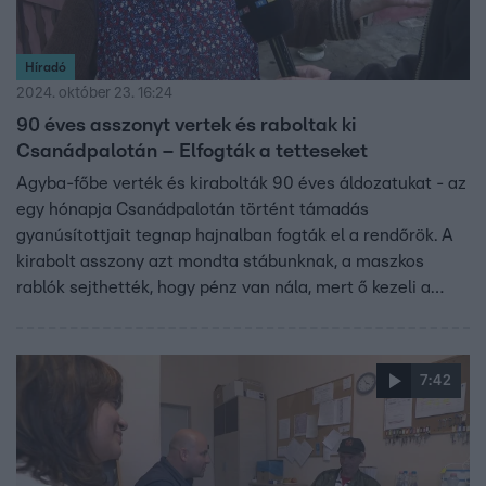
Híradó
2024. október 23. 16:24
90 éves asszonyt vertek és raboltak ki
Csanádpalotán – Elfogták a tetteseket
Agyba-főbe verték és kirabolták 90 éves áldozatukat - az
egy hónapja Csanádpalotán történt támadás
gyanúsítottjait tegnap hajnalban fogták el a rendőrök. A
kirabolt asszony azt mondta stábunknak, a maszkos
rablók sejthették, hogy pénz van nála, mert ő kezeli a
helyi egyházközség kasszáját. Végül több, mint egymillió
forinttal és ékszerekkel távoztak. Úgy tudjuk, a
gyanúsítottak egy helybeli házaspár és tizenkilenc éves
7:42
lányuk.