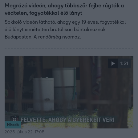
Megrázó videón, ahogy többször fejbe rúgták a
védtelen, fogyatékkal élő lányt
Sokkoló videón látható, ahogy egy 19 éves, fogyatékkal
élő lányt ismételten brutálisan bántalmaznak
Budapesten. A rendőrség nyomoz.
1:51
Híradó
2025. július 22. 17:05