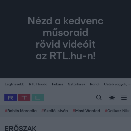
Nézd a kedvenc
műsoraid
rövid videóit
az RTL.hu-n!
Legfrissebb
RTL Híradó
Fókusz
Sztárhírek
Randi
Celeb vagyok, me
#
Babits Marcella
#
Szellő István
#
Most Wanted
#
Gallusz Niko
ERŐSZAK