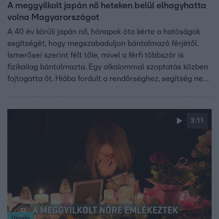
A meggyilkolt japán nő heteken belül elhagyhatta
volna Magyarországot
A 40 év körüli japán nő, hónapok óta kérte a hatóságok
segítségét, hogy megszabaduljon bántalmazó férjétől.
Ismerősei szerint félt tőle, mivel a férfi többször is
fizikailag bántalmazta. Egy alkalommal szoptatás közben
fojtogatta őt. Hiába fordult a rendőrséghez, segítség nem
érkezett.
3:11
Híradó