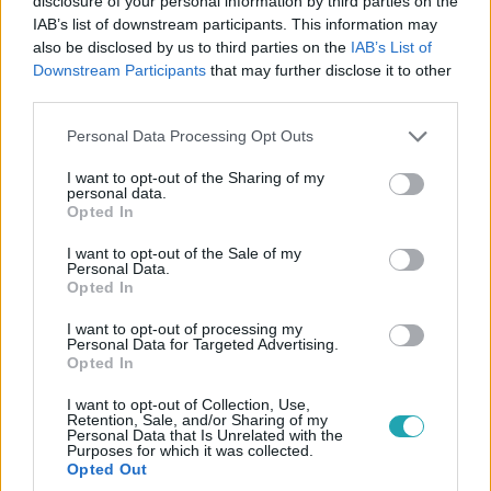
disclosure of your personal information by third parties on the
IAB’s list of downstream participants. This information may
Bántalmazás és elhanyagolás a szolnoki
also be disclosed by us to third parties on the
IAB’s List of
befogadó otthonban – súlyos vádak a
Downstream Participants
that may further disclose it to other
gyermekvédelemben
third parties.
Bántalmazásról, szexuális visszaélésről és
Please note that this website/app uses one or more Google
Personal Data Processing Opt Outs
elhanyagolásról számoltak be volt lakók és dolgozók a
services and may gather and store information including but
szolnoki befogadó otthonban. A gyermekvédelmi
not limited to your visit or usage behaviour. You may click to
I want to opt-out of the Sharing of my
personal data.
rendszer hiányosságaira is rámutatnak a történtek.
grant or deny consent to Google and its third-party tags to
Opted In
use your data for below specified purposes in below Google
consent section.
I want to opt-out of the Sale of my
Personal Data.
Opted In
1:32
I want to opt-out of processing my
Personal Data for Targeted Advertising.
Opted In
I want to opt-out of Collection, Use,
Retention, Sale, and/or Sharing of my
Personal Data that Is Unrelated with the
Purposes for which it was collected.
Opted Out