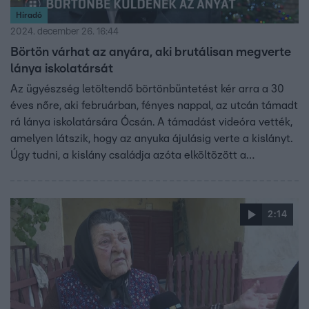
Híradó
2024. december 26. 16:44
Börtön várhat az anyára, aki brutálisan megverte
lánya iskolatársát
Az ügyészség letöltendő börtönbüntetést kér arra a 30
éves nőre, aki februárban, fényes nappal, az utcán támadt
rá lánya iskolatársára Ócsán. A támadást videóra vették,
amelyen látszik, hogy az anyuka ájulásig verte a kislányt.
Úgy tudni, a kislány családja azóta elköltözött a
településről.
2:14