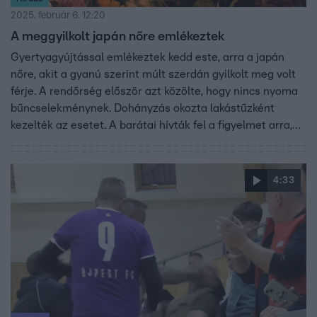
2025. február 6. 12:20
A meggyilkolt japán nőre emlékeztek
Gyertyagyújtással emlékeztek kedd este, arra a japán
nőre, akit a gyanú szerint múlt szerdán gyilkolt meg volt
férje. A rendőrség először azt közölte, hogy nincs nyoma
bűncselekménynek. Dohányzás okozta lakástűzként
kezelték az esetet. A barátai hívták fel a figyelmet arra,
hogy az anyuka sosem dohányzott és, hogy korábban
halálosan megfenyegette az asszonyt a volt férje. Emiatt
feljelentést is tett, de azt elutasította a rendőrség. A nők
4:33
elleni erőszak áldozatait segítő Patent Egyesület szerint
ez nem egyszeri eset, ezért szombat délutánra
figyelemfelhívő tüntetést szerveznek.