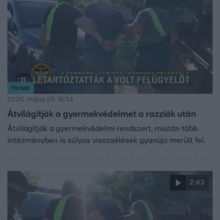
Híradó
2026. május 29. 16:34
Átvilágítják a gyermekvédelmet a razziák után
Átvilágítják a gyermekvédelmi rendszert, miután több
intézményben is súlyos visszaélések gyanúja merült fel.
2:43