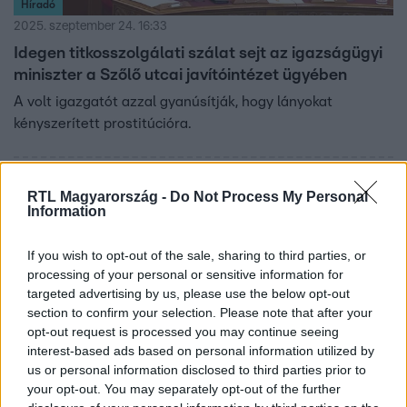
Híradó
2025. szeptember 24. 16:33
Idegen titkosszolgálati szálat sejt az igazságügyi
miniszter a Szőlő utcai javítóintézet ügyében
A volt igazgatót azzal gyanúsítják, hogy lányokat
kényszerített prostitúcióra.
RTL Magyarország -
Do Not Process My Personal
10:02
Information
If you wish to opt-out of the sale, sharing to third parties, or
processing of your personal or sensitive information for
targeted advertising by us, please use the below opt-out
section to confirm your selection. Please note that after your
opt-out request is processed you may continue seeing
interest-based ads based on personal information utilized by
us or personal information disclosed to third parties prior to
Házon kívül
your opt-out. You may separately opt-out of the further
2025. augusztus 17. 19:00