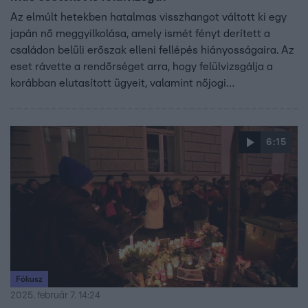
Az elmúlt hetekben hatalmas visszhangot váltott ki egy
japán nő meggyilkolása, amely ismét fényt derített a
családon belüli erőszak elleni fellépés hiányosságaira. Az
eset rávette a rendőrséget arra, hogy felülvizsgálja a
korábban elutasított ügyeit, valamint nőjogi
egyesületekkel kezdjen egyeztetéseket. A Reggeli
vendége volt Spronz Júlia, a Patent Egyesület jogásza.
6:15
Fókusz
2025. február 7. 14:24