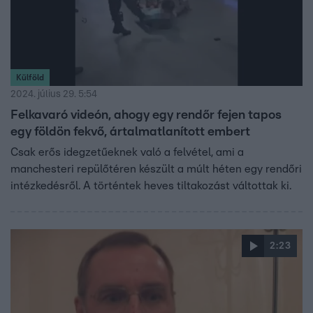
Külföld
2024. július 29. 5:54
Felkavaró videón, ahogy egy rendőr fejen tapos
egy földön fekvő, ártalmatlanított embert
Csak erős idegzetűeknek való a felvétel, ami a
manchesteri repülőtéren készült a múlt héten egy rendőri
intézkedésről. A történtek heves tiltakozást váltottak ki.
2:23