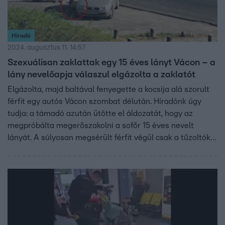
Híradó
2024. augusztus 11. 14:57
Szexuálisan zaklattak egy 15 éves lányt Vácon – a
lány nevelőapja válaszul elgázolta a zaklatót
Elgázolta, majd baltával fenyegette a kocsija alá szorult
férfit egy autós Vácon szombat délután. Híradónk úgy
tudja: a támadó azután ütötte el áldozatát, hogy az
megpróbálta megerőszakolni a sofőr 15 éves nevelt
lányát. A súlyosan megsérült férfit végül csak a tűzoltók
tudták kiszabadítani az autó alól. Kórházba vitték.
Szexuális erőszak kísérlete miatt eljárás indult ellene.
Támadója emberölés kísérletéért felelhet.