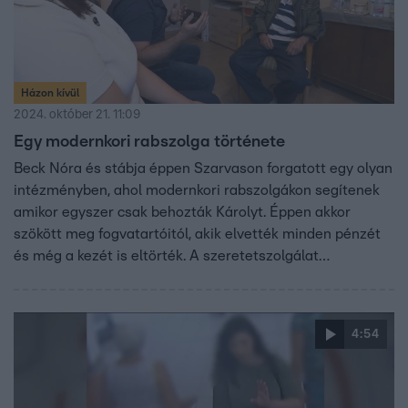
Házon kívül
2024. október 21. 11:09
Egy modernkori rabszolga története
Beck Nóra és stábja éppen Szarvason forgatott egy olyan
intézményben, ahol modernkori rabszolgákon segítenek
amikor egyszer csak behozták Károlyt. Éppen akkor
szökött meg fogvatartóitól, akik elvették minden pénzét
és még a kezét is eltörték. A szeretetszolgálat
munkatársai és Károly is megengedte, hogy a Házon Kívül
leforgassa az első beszélgetésüket, ahol az is kiderült,
Károly hogy került ebbe a helyzetbe, milyen körülmények
4:54
között élt és mi volt a munkája.