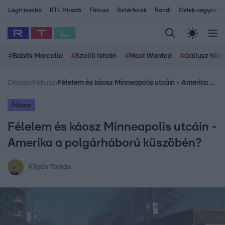
Legfrissebb
RTL Híradó
Fókusz
Sztárhírek
Randi
Celeb vagyok, me
#
Babits Marcella
#
Szellő István
#
Most Wanted
#
Gallusz Niko
Címlap
›
Fókusz
›
Félelem és káosz Minneapolis utcáin - Amerika a polgárháború küszöbén?
Fókusz
Félelem és káosz Minneapolis utcáin -
Amerika a polgárháború küszöbén?
Kilyén Tamás