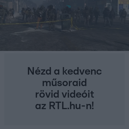
Nézd a kedvenc
műsoraid
rövid videóit
az RTL.hu-n!