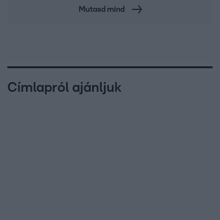
Mutasd mind
Címlapról ajánljuk