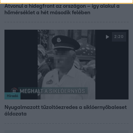
Átvonul a hidegfront az országon – így alakul a
hőmérséklet a hét második felében
2:20
Híradó
Nyugalmazott tűzoltóezredes a siklóernyőbaleset
áldozata