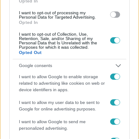
Opted In
#
MINNEAPOLIS
#
AMERIKA
#
TÜNTETÉS
#
POLGÁRHÁBORÚ
#
BEVÁNDORLÁS
#
ERŐSZAK
I want to opt-out of processing my
Personal Data for Targeted Advertising.
#
BELPOLITIKA
Opted In
I want to opt-out of Collection, Use,
Retention, Sale, and/or Sharing of my
Personal Data that Is Unrelated with the
Purposes for which it was collected.
Opted Out
Google consents
Népszerű
I want to allow Google to enable storage
related to advertising like cookies on web or
device identifiers in apps.
I want to allow my user data to be sent to
3:02
Google for online advertising purposes.
I want to allow Google to send me
personalized advertising.