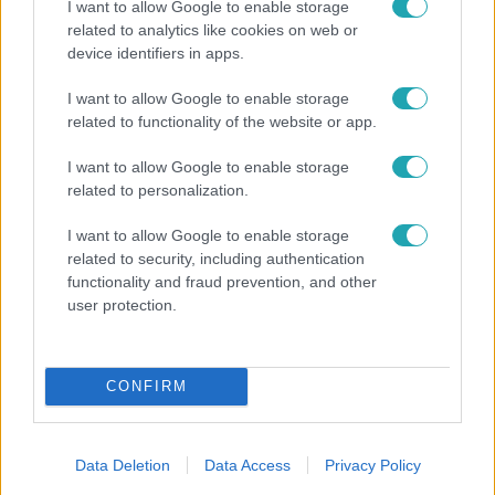
I want to allow Google to enable storage
related to analytics like cookies on web or
device identifiers in apps.
I want to allow Google to enable storage
Exek csatája
related to functionality of the website or app.
47-szer szakítottak, többször elküldte otthonról
feleségét, Joe-nak mégis fáj a különélés
I want to allow Google to enable storage
related to personalization.
I want to allow Google to enable storage
6:12
related to security, including authentication
functionality and fraud prevention, and other
user protection.
CONFIRM
Data Deletion
Data Access
Privacy Policy
Reggeli