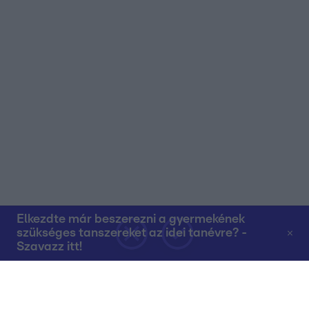
Elkezdte már beszerezni a gyermekének
szükséges tanszereket az idei tanévre? -
Szavazz itt!