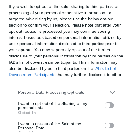
If you wish to opt-out of the sale, sharing to third parties, or
processing of your personal or sensitive information for
targeted advertising by us, please use the below opt-out
section to confirm your selection. Please note that after your
opt-out request is processed you may continue seeing
interest-based ads based on personal information utilized by
us or personal information disclosed to third parties prior to
your opt-out. You may separately opt-out of the further
disclosure of your personal information by third parties on the
Kövess minket, és értesülj a friss hírekről a
IAB’s list of downstream participants. This information may
Facebookon is!
also be disclosed by us to third parties on the
IAB’s List of
Downstream Participants
that may further disclose it to other
third parties.
Követem
Please note that this website/app uses one or more Google
Personal Data Processing Opt Outs
services and may gather and store information including but
not limited to your visit or usage behaviour. You may click to
I want to opt-out of the Sharing of my
personal data.
grant or deny consent to Google and its third-party tags to
Opted In
use your data for below specified purposes in below Google
consent section.
#
FÓKUSZ
#
ADÁSRÉSZLETEK
#
VIDEÓ
#
ICE
I want to opt-out of the Sale of my
Personal Data.