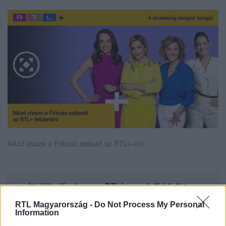
Nézd vissza a Fókusz adásait az RTL+-on!
Itt állítsd be, hogy az RTL.hu az elsők között
legyen a Google-találatokban!
RTL Magyarország -
Do Not Process My Personal
Information