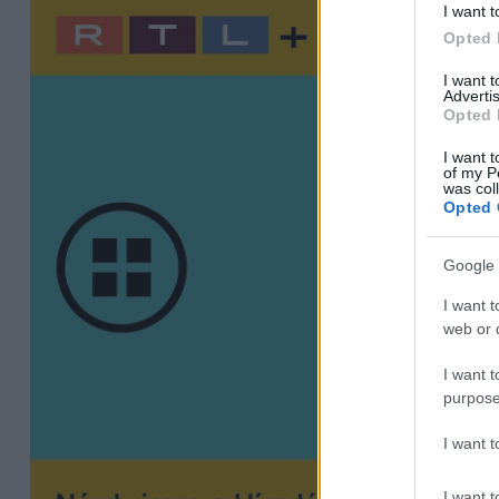
I want t
Opted 
I want 
Advertis
Opted 
I want t
of my P
was col
Opted 
Google 
I want t
web or d
I want t
purpose
I want 
I want t