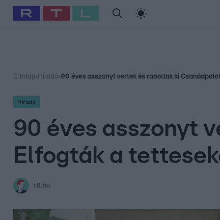
#
Babits Marcella
#
Szellő István
#
Most Wanted
#
Gallusz Ni
Címlap
›
Híradó
›
90 éves asszonyt vertek és raboltak ki Csanádpalot
Híradó
90 éves asszonyt v
Elfogták a tettesek
rtl.hu