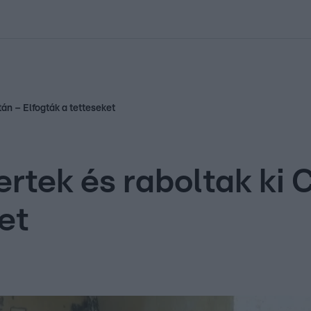
kolett
#
Időjárás
#
RTL műsor
#
Víz
#
Magyar Péter
#
Csillagjeg
án – Elfogták a tetteseket
ertek és raboltak ki
et