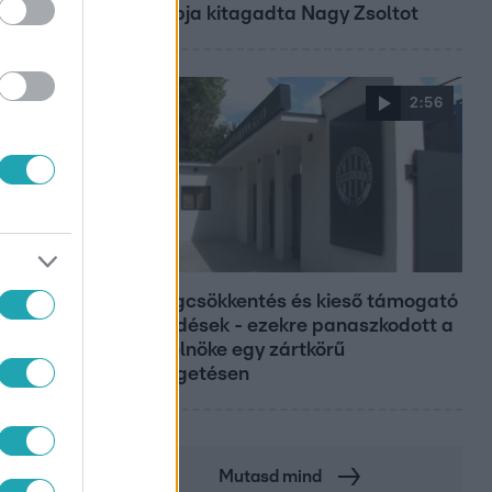
Édesapja kitagadta Nagy Zsoltot
2:56
Híradó
Költségcsökkentés és kieső támogató
szerződések - ezekre panaszkodott a
Fradi elnöke egy zártkörű
beszélgetésen
Mutasd mind