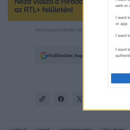
web or d
I want t
or app.
Nézd vissza a Híradó adásait az RTL+ felületén!
I want t
I want t
authenti
Itt állítsd be, hogy az RTL.hu az elsők 