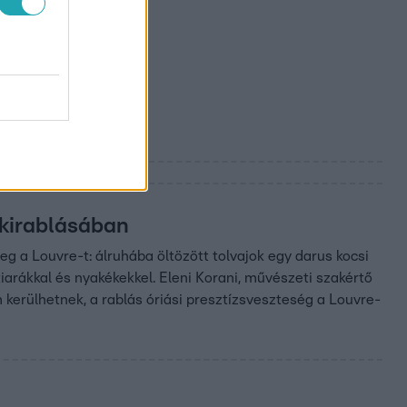
–
máson,
 kirablásában
eg a Louvre-t: álruhába öltözött tolvajok egy darus kocsi
 tiarákkal és nyakékekkel. Eleni Korani, művészeti szakértő
erülhetnek, a rablás óriási presztízsveszteség a Louvre-