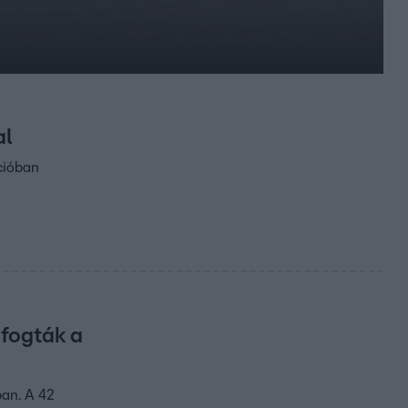
al
cióban
fogták a
ban. A 42