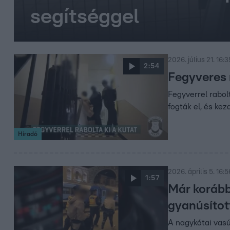
segítséggel
2026. július 21. 16:3
2:54
Fegyveres r
Fegyverrel rabol
fogták el, és ke
Híradó
2026. április 5. 16:5
1:57
Már korább
gyanúsítot
A nagykátai vasú