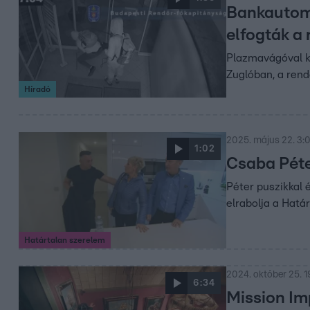
Bankautoma
elfogták a 
Plazmavágóval ké
Zuglóban, a rend
Híradó
2025. május 22. 3:
1:02
Csaba Péter
Péter puszikkal 
elrabolja a Hatá
Határtalan szerelem
2024. október 25. 1
6:34
Mission Im