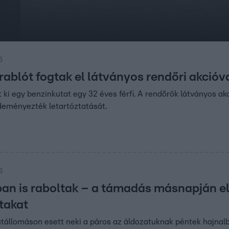
5
ablót fogtak el látványos rendőri akcióv
t ki egy benzinkutat egy 32 éves férfi. A rendőrök látványos ak
zdeményezték letartóztatását.
6
an is raboltak – a támadás másnapján el
takat
tállomáson esett neki a páros az áldozatuknak péntek hajnal