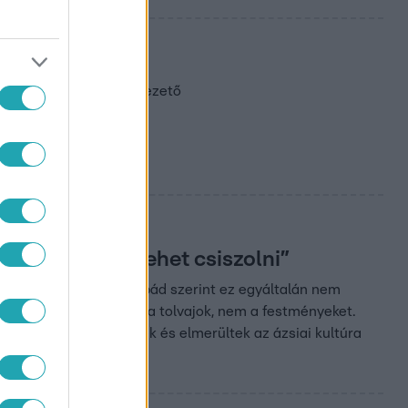
uvre-rablásról
űnt. Egy magyar idegenvezető
lvasztani, át lehet csiszolni”
 Louvre-ot – Polgár Árpád szerint ez egyáltalán nem
 az ékszereket viszik el a tolvajok, nem a festményeket.
l jártak, szumót néztek és elmerültek az ázsiai kultúra
et.