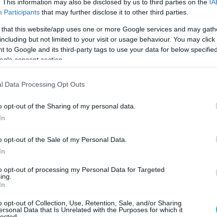
. This information may also be disclosed by us to third parties on the
IA
Participants
that may further disclose it to other third parties.
 that this website/app uses one or more Google services and may gath
17:09
including but not limited to your visit or usage behaviour. You may click 
 fegyveres ámokfutót Pest megyében
 to Google and its third-party tags to use your data for below specifi
ogle consent section.
fi előbb egy üllői udvarról vitt el egy autót, majd kettőt fegyv
 rendőrök kedden elfogták.
l Data Processing Opt Outs
o opt-out of the Sharing of my personal data.
In
o opt-out of the Sale of my Personal Data.
10:05
In
kincsrablás, amik örökre megváltoztattá
to opt-out of processing my Personal Data for Targeted
incsrablások izgalmas világát! A Louvre kifosztásától a legre
ing.
 máig foglalkoztatja a világot.
In
o opt-out of Collection, Use, Retention, Sale, and/or Sharing
ersonal Data that Is Unrelated with the Purposes for which it
lected.