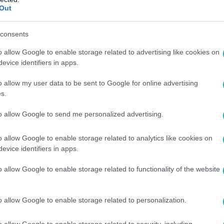
Out
1:00
kérdése volt” – magyar idegenvezető a Lo
consents
kirabolták a Louvre-t: III. Napóleon feleségének tiarája is elt
o allow Google to enable storage related to advertising like cookies on
ó is megszólalt az ügyben.
evice identifiers in apps.
o allow my user data to be sent to Google for online advertising
s.
to allow Google to send me personalized advertising.
:45
o allow Google to enable storage related to analytics like cookies on
d az ékszerrablásokról: „Ezeket be lehet o
evice identifiers in apps.
y mindössze hétperces, filmbe illő rablás rázta meg a párizsi
o allow Google to enable storage related to functionality of the website
tőnek régen saját galériáját is kirabolták, és jól tudja, miért
ból és Koreából tért haza feleségével, Tündével, ahol gésákná
en. Tokió szervezettsége és tisztasága teljesen lenyűgözte ők
o allow Google to enable storage related to personalization.
o allow Google to enable storage related to security, including