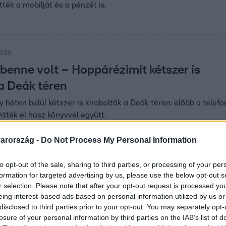
ették a mobilját és a pénzét is.
6:30
enne volt – Hoppárézimit kétszer is
 a Deák téren
héten belül kétszer is kirabolták a Deák téren: előbb a telefon
itték el húsz könyvvel együtt.
arország -
Do Not Process My Personal Information
 17:59
to opt-out of the sale, sharing to third parties, or processing of your per
zerencsétlenkedő betörő: három helyre pr
formation for targeted advertising by us, please use the below opt-out s
sétlenkedő betörő, aki három helyre is be akart jutni Gyöngyö
r selection. Please note that after your opt-out request is processed y
eing interest-based ads based on personal information utilized by us or
 – biztonsági őrök fogták el.
disclosed to third parties prior to your opt-out. You may separately opt-
losure of your personal information by third parties on the IAB’s list of