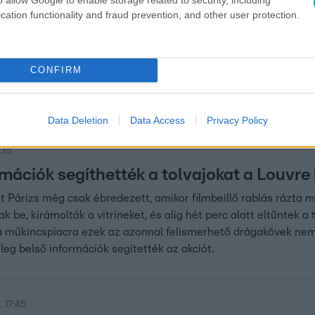
cation functionality and fraud prevention, and other user protection.
6:56
erte a nőt két nappal a szabadulása után 
tták a sülysápi támadót
CONFIRM
án rátámadt egy nőre: ájultra verte áldozatát a sűlysápi állo
börtön is várhat rá.
Data Deletion
Data Access
Privacy Policy
:35
rmációk segíthették a tolvajokat a Louvre
t Párizs még csak ébredezett, amikor filmbeillő rablás rázta m
 be, kirámolták a vitrineket, és alig hét perc alatt eltűntek a
 műkincspiacra ezek az azonnal felismerhető drágakövek nem k
leg belső információk segítették az akciót.
 17:45