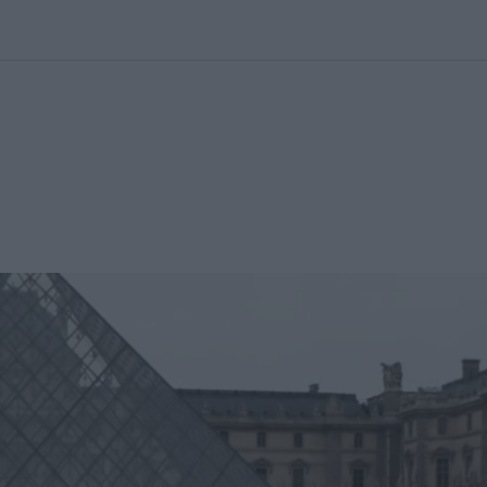
kolett
#
Időjárás
#
RTL műsor
#
Víz
#
Magyar Péter
#
Csillagjeg