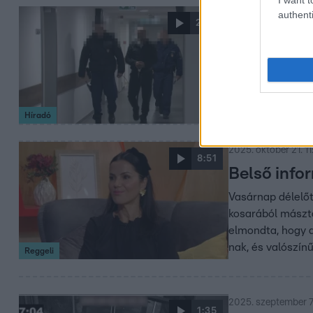
authenti
2025. október 24. 1
2:35
Ájulásig v
letartózta
A szabadulása ut
most tizenkét év 
Híradó
2025. október 21. 11
8:51
Belső info
Vasárnap délelőt
kosarából másztak
elmondta, hogy a
nak, és valószínű
Reggeli
2025. szeptember 7.
1:35