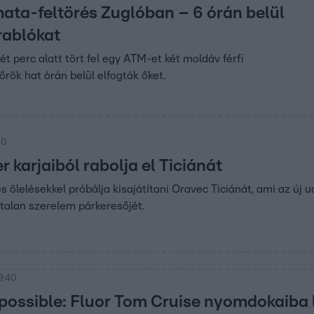
ta-feltörés Zuglóban – 6 órán belül
rablókat
t perc alatt tört fel egy ATM-et két moldáv férfi
őrök hat órán belül elfogták őket.
00
 karjaiból rabolja el Ticiánát
és ölelésekkel próbálja kisajátítani Oravec Ticiánát, ami az új
rtalan szerelem párkeresőjét.
9:40
possible: Fluor Tom Cruise nyomdokaiba 