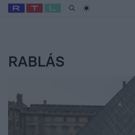
#
Babits Marcella
#
Szellő István
#
Most Wanted
#
Gallusz Ni
RABLÁS