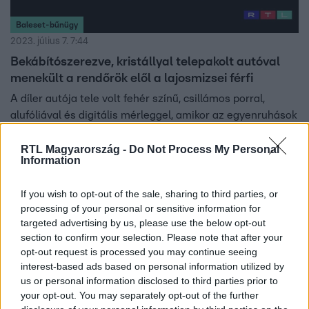
Baleset-bűnügy
2023. július 7. 7:44
Bekábítószerezve, kristállyal telepakolt autóval
menekült a rendőrök elől a lajosmizsei férfi
A díler autója tele volt fehér színű, csillámos porral,
alufóliával és digitális mérleggel, amikor az egyenruhások
meg akarták állítani. A bódult sofőr továbbhajtott, végül
csak üldözést követően sikerült elfogni.
RTL Magyarország -
Do Not Process My Personal
Information
If you wish to opt-out of the sale, sharing to third parties, or
processing of your personal or sensitive information for
targeted advertising by us, please use the below opt-out
section to confirm your selection. Please note that after your
opt-out request is processed you may continue seeing
interest-based ads based on personal information utilized by
us or personal information disclosed to third parties prior to
your opt-out. You may separately opt-out of the further