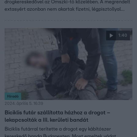
drogkereskedővel az Omszki-tó közelében. A megrendelt
extasyért azonban nem akartak fizetni, légpisztollyal
megfenyegették a dílert. A férfi a közeli hipermarketig el
tudott menekülni, ott azonban a támadói ráhívták a
rendőröket. Az igazoltatás közben azonban ők maguk is
1:40
lebuktak. Az ügyészség javítóintézetbe küldené a két fiút
őket.
Híradó
2024. április 5. 16:39
Biciklis futár szállította házhoz a drogot –
lekapcsolták a III. kerületi bandát
Biciklis futárral terítette a drogot egy kábítószer
kereskedő banda Budapesten. Most emeltek vádat