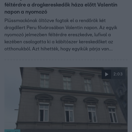
féltérdre a drogkereskedők háza előtt Valentin
napon a nyomozó
Plüssmackónak öltözve fogtak el a rendőrök két
drogdílert Peru fővárosában Valentin napon. Az egyik
nyomozó jelmezben féltérdre ereszkedve, lufival a
kezében csalogatta ki a kábítószer kereskedőket az
otthonukból. Azt hihették, hogy egyikük párja van
beöltözve. Amint kijöttek az épületből, elfogták őket. Te
vagy a mosolyom oka – ez a felirat volt a térdre
ereszkedő mackójelmezes nyomozó kezében, aki az akció
2:03
végén úgy tűnt, az elkeseredett dílert egy öleléssel
vigasztalta meg.