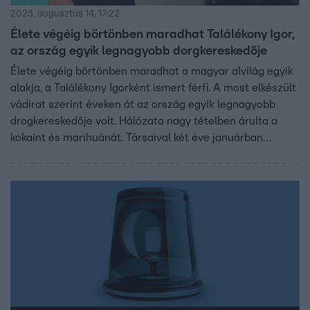
2023. augusztus 14. 17:22
Élete végéig börtönben maradhat Találékony Igor,
az ország egyik legnagyobb dorgkereskedője
Élete végéig börtönben maradhat a magyar alvilág egyik
alakja, a Találékony Igorként ismert férfi. A most elkészült
vádirat szerint éveken át az ország egyik legnagyobb
drogkereskedője volt. Hálózata nagy tételben árulta a
kokaint és marihuánát. Társaival két éve januárban
Budapesten 80 kiló marihuánát adtak épp el, amikor
tetten érték őket, de a csapat vezetője elmenekült.
Montenegróba szökött és folytatta a drogkereskedelmet.
2021 szeptemberében a bosnyák rendőrök tűzpárbajban
fogták el.