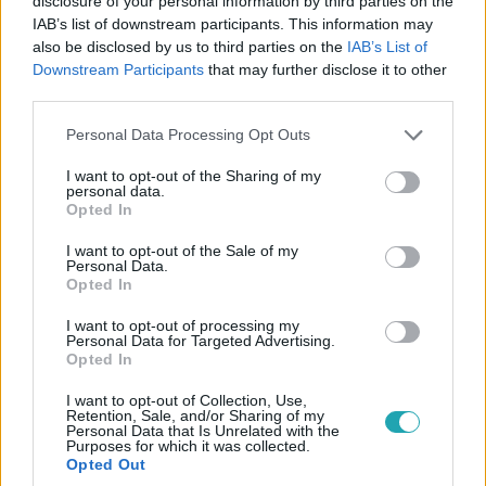
disclosure of your personal information by third parties on the
IAB’s list of downstream participants. This information may
also be disclosed by us to third parties on the
IAB’s List of
Külföld
Downstream Participants
that may further disclose it to other
2023. június 1. 13:46
third parties.
Rendőrök törtek rá a dílerekre, azok ijedtükben
Please note that this website/app uses one or more Google
kidobták a drogokkal teli hűtőt az ablakon
Personal Data Processing Opt Outs
services and may gather and store information including but
Arra számítottak, hogy a rendőrök ezt majd nem veszik
not limited to your visit or usage behaviour. You may click to
I want to opt-out of the Sharing of my
észre.
personal data.
grant or deny consent to Google and its third-party tags to
Opted In
use your data for below specified purposes in below Google
consent section.
I want to opt-out of the Sale of my
Personal Data.
Opted In
I want to opt-out of processing my
Personal Data for Targeted Advertising.
Opted In
I want to opt-out of Collection, Use,
Retention, Sale, and/or Sharing of my
Personal Data that Is Unrelated with the
Purposes for which it was collected.
Opted Out