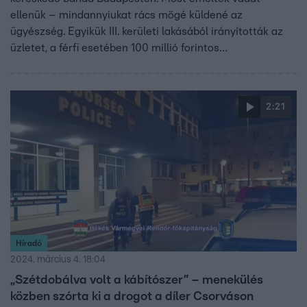
ellenük – mindannyiukat rács mögé küldené az
ügyészség. Egyikük III. kerületi lakásából irányították az
üzletet, a férfi esetében 100 millió forintos
vagyonelkobzást is indítványozott a vádhatóság.
2:21
Híradó
2024. március 4. 18:04
„Szétdobálva volt a kábítószer” – menekülés
közben szórta ki a drogot a díler Csorváson