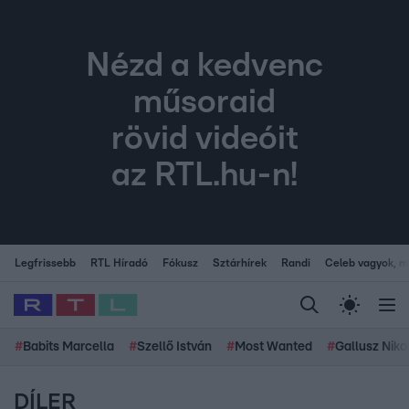
Nézd a kedvenc
műsoraid
rövid videóit
az RTL.hu-n!
Legfrissebb
RTL Híradó
Fókusz
Sztárhírek
Randi
Celeb vagyok, me
#
Babits Marcella
#
Szellő István
#
Most Wanted
#
Gallusz Niko
DÍLER