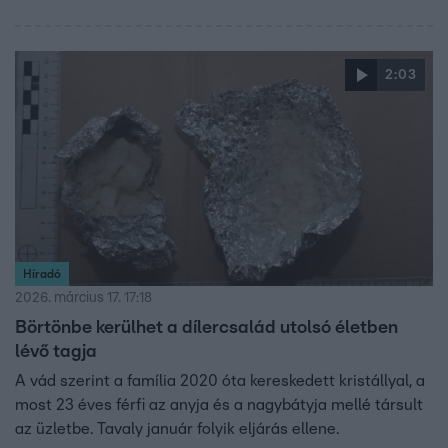
2:03
Híradó
2026. március 17. 17:18
Börtönbe kerülhet a dílercsalád utolsó életben
lévő tagja
A vád szerint a família 2020 óta kereskedett kristállyal, a
most 23 éves férfi az anyja és a nagybátyja mellé társult
az üzletbe. Tavaly január folyik eljárás ellene.