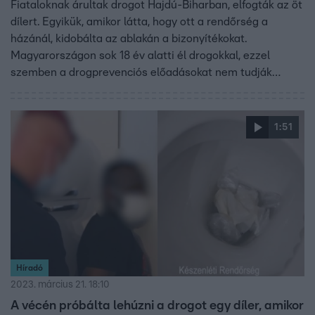
Fiataloknak árultak drogot Hajdú-Biharban, elfogták az öt
dílert. Egyikük, amikor látta, hogy ott a rendőrség a
házánál, kidobálta az ablakán a bizonyítékokat.
Magyarországon sok 18 év alatti él drogokkal, ezzel
szemben a drogprevenciós előadásokat nem tudják
bevinni az iskolába az erre szakosodott szervezetek az
úgynevezett gyermekvédelmi törvény miatt a Híradónak
nyilatkozó szakember szerint.
1:51
Híradó
2023. március 21. 18:10
A vécén próbálta lehúzni a drogot egy díler, amikor