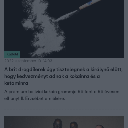
Külföld
2022. szeptember 10. 14:03
A brit drogdílerek úgy tisztelegnek a királynő előtt,
hogy kedvezményt adnak a kokainra és a
ketaminra
A prémium bolíviai kokain grammja 96 font a 96 évesen
elhunyt II. Erzsébet emlékére.