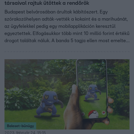
társaival rajtuk ütöttek a rendőrök
Budapest belvárosában árultak kábítószert. Egy
szórakozóhelyen adták-vették a kokaint és a marihuánát,
az ügyfelekkel pedig egy mobilapplikáción keresztül
egyeztettek. Elfogásukkor több mint 10 millió forint értékű
drogot találtak náluk. A banda 5 tagja ellen most emeltek
vádat.
Baleset-bűnügy
2023. február 24. 15:15