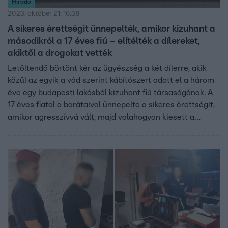
Híradó
2023. október 21. 16:38
A sikeres érettségit ünnepelték, amikor kizuhant a
másodikról a 17 éves fiú – elítélték a dílereket,
akiktől a drogokat vették
Letöltendő börtönt kér az ügyészség a két dílerre, akik
közül az egyik a vád szerint kábítószert adott el a három
éve egy budapesti lakásból kizuhant fiú társaságának. A
17 éves fiatal a barátaival ünnepelte a sikeres érettségit,
amikor agresszívvá vált, majd valahogyan kiesett a
második emeleti ablakon. Később a kórházban meghalt. A
dílereket, akiktől az egyik barátja vehette a drogot, most
ítélték el. Felfüggesztett börtönt kaptak. Az ügyészség
súlyosabb büntetést kér rájuk.