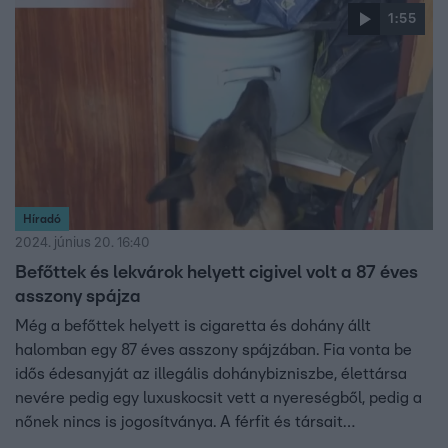
1:55
Híradó
2024. június 20. 16:40
Befőttek és lekvárok helyett cigivel volt a 87 éves
asszony spájza
Még a befőttek helyett is cigaretta és dohány állt
halomban egy 87 éves asszony spájzában. Fia vonta be
idős édesanyját az illegális dohánybizniszbe, élettársa
nevére pedig egy luxuskocsit vett a nyereségből, pedig a
nőnek nincs is jogosítványa. A férfit és társait
pénzmosással valamint költségvetési családdal