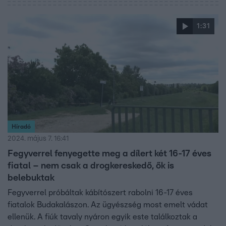
gyanúsítják, az ügyben eddig két embert tartóztattak le.
1:31
Híradó
2024. május 7. 16:41
Fegyverrel fenyegette meg a dílert két 16-17 éves
fiatal – nem csak a drogkereskedő, ők is
belebuktak
Fegyverrel próbáltak kábítószert rabolni 16-17 éves
fiatalok Budakalászon. Az ügyészség most emelt vádat
ellenük. A fiúk tavaly nyáron egyik este találkoztak a