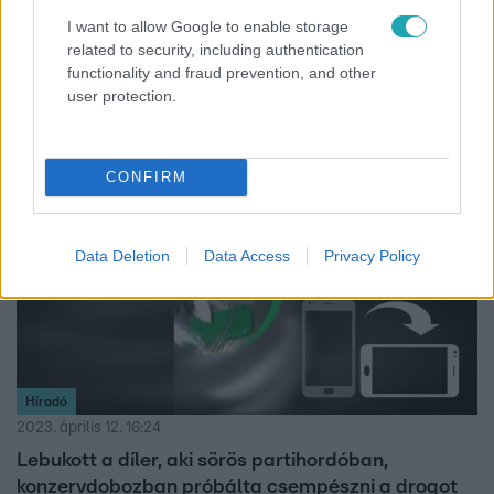
2023. április 14. 4:29
I want to allow Google to enable storage
A drogos énekesnő miatt állítólag egyre nehezebb
related to security, including authentication
a hazai celebeknek kábítószerhez jutni
functionality and fraud prevention, and other
user protection.
A dílerek kerülni kezdték a hazai sztárokat.
CONFIRM
1:44
Data Deletion
Data Access
Privacy Policy
Híradó
2023. április 12. 16:24
Lebukott a díler, aki sörös partihordóban,
konzervdobozban próbálta csempészni a drogot