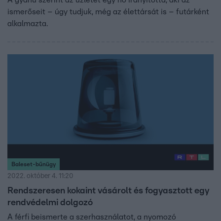
A gyanú szerint az üzletet egy nő irányította, aki az
ismerőseit – úgy tudjuk, még az élettársát is – futárként
alkalmazta.
Baleset-bűnügy
2022. október 4. 11:20
Rendszeresen kokaint vásárolt és fogyasztott egy
rendvédelmi dolgozó
A férfi beismerte a szerhasználatot, a nyomozó