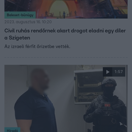
Baleset-bűnügy
2023. augusztus 16. 10:20
Civil ruhás rendőrnek akart drogot eladni egy díler
a Szigeten
Az izraeli férfit őrizetbe vették.
1:57
Híradó