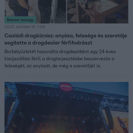
Baleset-bűnügy
2023. október 19. 7:06
Családi drogbiznisz: anyósa, felesége és szeretője
segítette a drogdealer férfifodrászt
Borbélyüzletét használta drogdepóként egy 24 éves
kisújszállási férfi, a drogterjesztésbe beszervezte a
feleségét, az anyósát, de még a szeretőjét is.