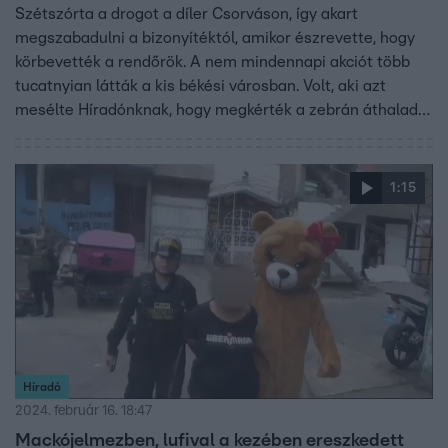
Szétszórta a drogot a díler Csorváson, így akart
megszabadulni a bizonyítéktól, amikor észrevette, hogy
körbevették a rendőrök. A nem mindennapi akciót több
tucatnyian látták a kis békési városban. Volt, aki azt
mesélte Híradónknak, hogy megkérték a zebrán áthaladó
embereket, hogy ne lépjenek bele a fehér porba. Békés
megyében februárban két akcióban, összesen nyolc dílert
fogtak el a rendőrök.
1:15
Híradó
2024. február 16. 18:47
Mackójelmezben, lufival a kezében ereszkedett