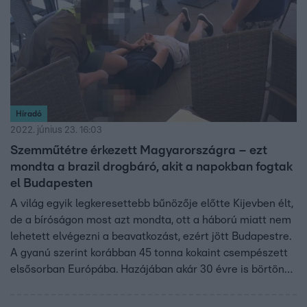
Híradó
2022. június 23. 16:03
Szemműtétre érkezett Magyarországra – ezt
mondta a brazil drogbáró, akit a napokban fogtak
el Budapesten
A világ egyik legkeresettebb bűnözője előtte Kijevben élt,
de a bíróságon most azt mondta, ott a háború miatt nem
lehetett elvégezni a beavatkozást, ezért jött Budapestre.
A gyanú szerint korábban 45 tonna kokaint csempészett
elsősorban Európába. Hazájában akár 30 évre is börtönbe
kerülhet.