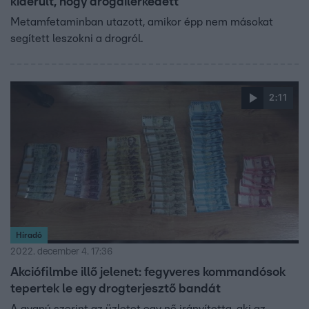
kiderült, hogy drogdílerkedett
Metamfetaminban utazott, amikor épp nem másokat
segített leszokni a drogról.
2:11
Híradó
2022. december 4. 17:36
Akciófilmbe illő jelenet: fegyveres kommandósok
tepertek le egy drogterjesztő bandát