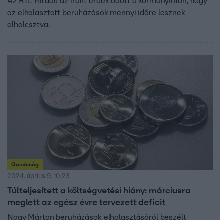
Az RTL Híradó az iránt érdeklődött a kormányinfón, hogy
az elhalasztott beruházások mennyi időre lesznek
elhalasztva.
Gazdaság
2024. április 9. 10:23
Túlteljesített a költségvetési hiány: márciusra
meglett az egész évre tervezett deficit
Nagy Márton beruházások elhalasztásáról beszélt