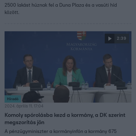
2500 lakást húznak fel a Duna Plaza és a vasúti híd
között.
2:39
Híradó
2024. április 11. 17:04
Komoly spórolásba kezd a kormány, a DK szerint
megszorítás jön
A pénzügyminiszter a kormányinfón a kormány 675