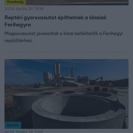
Gazdaság
2024. április 26. 19:14
Reptéri gyorsvasutat építhetnek a kínaiak
Ferihegyre
Magasvasutat javasoltak a kínai befektetők a Ferihegyi
repülőtérhez.
Belföld
2024. április 26. 7:05