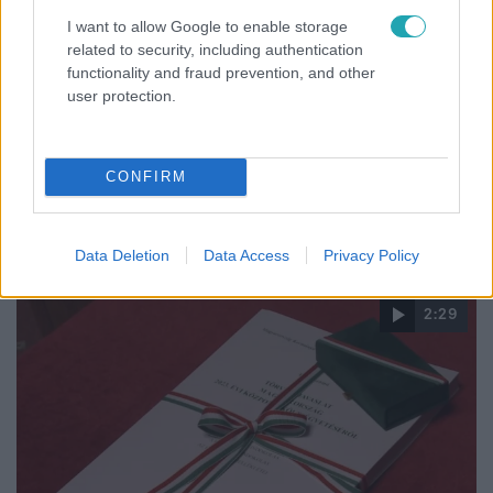
Házon kívül
I want to allow Google to enable storage
related to security, including authentication
2025. augusztus 18. 6:00
functionality and fraud prevention, and other
Lakossági vita a nagymarosi szállodahajó kikötő
user protection.
terve körül – a Viking River Cruises is reagált
Nagymaroson szállodahajó kikötőt tervez a Viking River
Cruises. A beruházás engedélyt kapott, de a helyiek
CONFIRM
szerint a forgalom és a zaj veszélyezteti a Duna-part
nyugalmát. Az önkormányzat döntése még változhat.
Data Deletion
Data Access
Privacy Policy
2:29