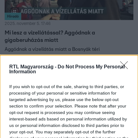
Híradó
2025. november 5. 17:46
Mi lesz a vízellátással? Aggódnak a
gigaberuházás miatt
Aggódnak a vízellátás miatt a Bosnyák téri
gigaberuházás kapcsán. A kormányhivatal szerint nincs
jelentős környezeti hatása a geotermikus fúrásoknak.
RTL Magyarország -
Do Not Process My Personal
Information
If you wish to opt-out of the sale, sharing to third parties, or
2:19
processing of your personal or sensitive information for
targeted advertising by us, please use the below opt-out
section to confirm your selection. Please note that after your
opt-out request is processed you may continue seeing
interest-based ads based on personal information utilized by
us or personal information disclosed to third parties prior to
your opt-out. You may separately opt-out of the further