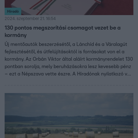
Híradó
2024. szeptember 21. 16:54
130 pontos megszorítási csomagot vezet be a
kormány
Új mentőautók beszerzésétől, a Lánchíd és a Váralagút
fejlesztésétől, és útfelújításoktól is forrásokat von el a
kormány. Az Orbán Viktor által aláírt kormányrendelet 130
pontban sorolja, mely beruházásokra lesz kevesebb pénz
– ezt a Népszava vette észre. A Híradónak nyilatkozó volt
jegybankelnök, Bod Péter Ákos azt mondta: a
költségvetés augusztusi rekordhiánya után lehetett
számítani az újabb megszorításra. A DK a rendelet
visszavonását követeli a kormánytól. A kormány
kérdésünkre azt közölte: ez nem megszorítás, csak
átütemezés.