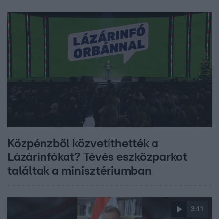
Közpénzből közvetíthették a
Lázárinfókat? Tévés eszközparkot
találtak a minisztériumban
3:11