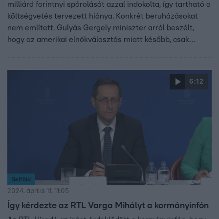
milliárd forintnyi spórolását azzal indokolta, így tartható a
költségvetés tervezett hiánya. Konkrét beruházásokat
nem említett. Gulyás Gergely miniszter arról beszélt,
hogy az amerikai elnökválasztás miatt később, csak
novemberben adják majd be a büdzsé tervét az
országgyűlésnek. A DK szerint viszont valójában ennek az
az oka, hogy a megszorításokat csak a júniusi választások
6:12
után jelentenék be.
Belföld
2024. április 11. 11:05
Így kérdezte az RTL Varga Mihályt a kormányinfón