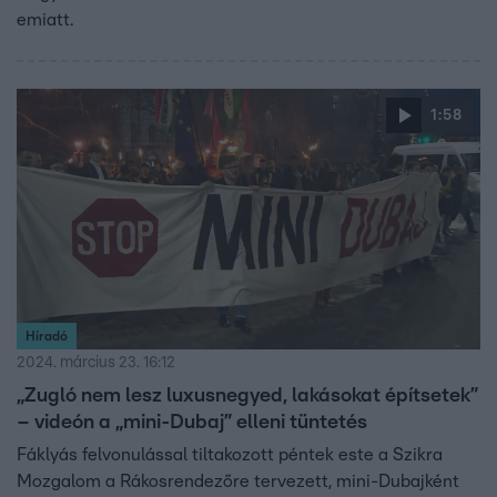
emiatt.
1:58
Híradó
2024. március 23. 16:12
„Zugló nem lesz luxusnegyed, lakásokat építsetek”
– videón a „mini-Dubaj” elleni tüntetés
Fáklyás felvonulással tiltakozott péntek este a Szikra
Mozgalom a Rákosrendezőre tervezett, mini-Dubajként