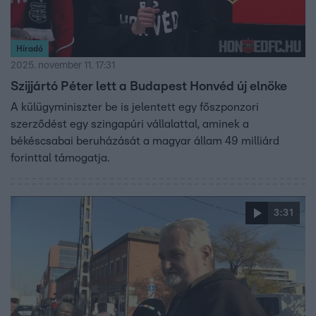
Híradó
2025. november 11. 17:31
Szijjártó Péter lett a Budapest Honvéd új elnöke
A külügyminiszter be is jelentett egy főszponzori
szerződést egy szingapúri vállalattal, aminek a
békéscsabai beruházását a magyar állam 49 milliárd
forinttal támogatja.
3:31