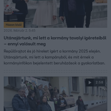
Házon kívül
2026. február 2. 5:45
Utánajártunk, mi lett a kormány tavalyi ígéreteiből
– ennyi valósult meg
Repülőrajtot és jó híreket ígért a kormány 2025 elején.
Utánajártunk, mi lett a kampányból, és mit érnek a
kormányinfókon bejelentett beruházások a gyakorlatban.
2:58