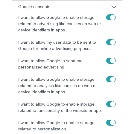
Google consents
Híradó
I want to allow Google to enable storage
2025. szeptember 25. 17:53
related to advertising like cookies on web or
2027-ben elkezdődhet az első lakások építése a
device identifiers in apps.
Rákosrendezőn!
I want to allow my user data to be sent to
2027-ben indulhat a lakásépítés a Rákosrendezőn, miután
Google for online advertising purposes.
a főváros elfogadta a tervpályázatot. A plázák és
felhőkarcolók kizárásra kerültek a tervekből.
I want to allow Google to send me
personalized advertising.
I want to allow Google to enable storage
6:58
related to analytics like cookies on web or
device identifiers in apps.
I want to allow Google to enable storage
related to functionality of the website or app.
I want to allow Google to enable storage
related to personalization.