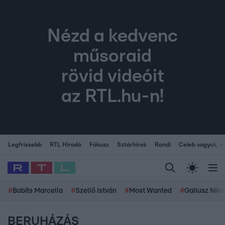
Nézd a kedvenc
műsoraid
rövid videóit
az RTL.hu-n!
Legfrissebb
RTL Híradó
Fókusz
Sztárhírek
Randi
Celeb vagyok, me
#
Babits Marcella
#
Szellő István
#
Most Wanted
#
Gallusz Niko
BERUHÁZÁS