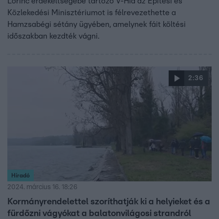
Lőrinc érdekeltségébe tartozó V-Híd az Építési és
Közlekedési Minisztériumot is félrevezethette a
Hamzsabégi sétány ügyében, amelynek fáit költési
időszakban kezdték vágni.
2:36
Híradó
2024. március 16. 18:26
Kormányrendelettel szoríthatják ki a helyieket és a
fürdőzni vágyókat a balatonvilágosi strandról