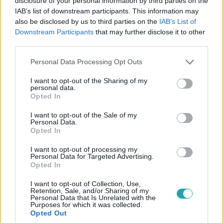
disclosure of your personal information by third parties on the
IAB’s list of downstream participants. This information may
also be disclosed by us to third parties on the
IAB’s List of
Híradó
Downstream Participants
that may further disclose it to other
2025. október 3. 17:03
third parties.
Mészáros Lőrinc cége segíthetett Orbán Győző
Please note that this website/app uses one or more Google
hatvanpusztai beruházásában
Personal Data Processing Opt Outs
services and may gather and store information including but
Direkt36: Mészáros Lőrinc cége fedezetet adhatott
not limited to your visit or usage behaviour. You may click to
I want to opt-out of the Sharing of my
personal data.
Orbán Győző hatvanpusztai építkezéséhez – a
grant or deny consent to Google and its third-party tags to
Opted In
Transparency korrupciót emleget.
use your data for below specified purposes in below Google
consent section.
I want to opt-out of the Sale of my
Personal Data.
Opted In
1:55
I want to opt-out of processing my
Personal Data for Targeted Advertising.
Opted In
I want to opt-out of Collection, Use,
Retention, Sale, and/or Sharing of my
Personal Data that Is Unrelated with the
Purposes for which it was collected.
Opted Out