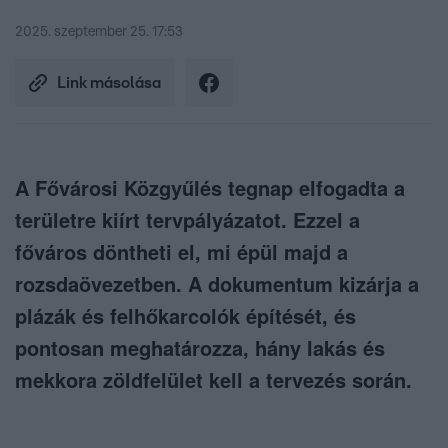
2025. szeptember 25. 17:53
Link másolása
A Fővárosi Közgyűlés tegnap elfogadta a
területre kiírt tervpályázatot. Ezzel a
főváros döntheti el, mi épül majd a
rozsdaövezetben. A dokumentum kizárja a
plázák és felhőkarcolók építését, és
pontosan meghatározza, hány lakás és
mekkora zöldfelület kell a tervezés során.