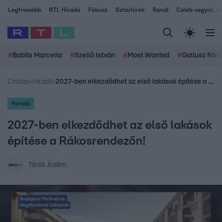
Legfrissebb
RTL Híradó
Fókusz
Sztárhírek
Randi
Celeb vagyok, me
#
Babits Marcella
#
Szellő István
#
Most Wanted
#
Gallusz Niko
Címlap
›
Híradó
›
2027-ben elkezdődhet az első lakások építése a Rákosrendezőn!
Híradó
2027-ben elkezdődhet az első lakások
építése a Rákosrendezőn!
Török Ádám