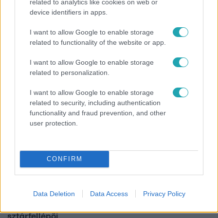
related to analytics like cookies on web or
Híradó
device identifiers in apps.
Lannert Judit az RTL-nek: Maradnak a
I want to allow Google to enable storage
tankerületek és a Klebelsberg Központ, de
related to functionality of the website or app.
átalakítják őket
I want to allow Google to enable storage
related to personalization.
4:55
I want to allow Google to enable storage
related to security, including authentication
functionality and fraud prevention, and other
user protection.
CONFIRM
Fókusz
Data Deletion
Data Access
Privacy Policy
Mutatjuk, miket kértek az öltözőjükbe az idei Sziget
sztárfellépői