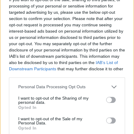
processing of your personal or sensitive information for
targeted advertising by us, please use the below opt-out
section to confirm your selection. Please note that after your
opt-out request is processed you may continue seeing
interest-based ads based on personal information utilized by
us or personal information disclosed to third parties prior to
your opt-out. You may separately opt-out of the further
disclosure of your personal information by third parties on the
IAB’s list of downstream participants. This information may
Kövess minket, és értesülj a friss hírekről a
also be disclosed by us to third parties on the
IAB’s List of
Facebookon is!
Downstream Participants
that may further disclose it to other
third parties.
Követem
Please note that this website/app uses one or more Google
Personal Data Processing Opt Outs
services and may gather and store information including but
not limited to your visit or usage behaviour. You may click to
I want to opt-out of the Sharing of my
personal data.
grant or deny consent to Google and its third-party tags to
Opted In
use your data for below specified purposes in below Google
consent section.
I want to opt-out of the Sale of my
Personal Data.
#
HÍRADÓ
#
VIDEÓ
#
ADÁSRÉSZLETEK
#
PÁLYÁZAT
Opted In