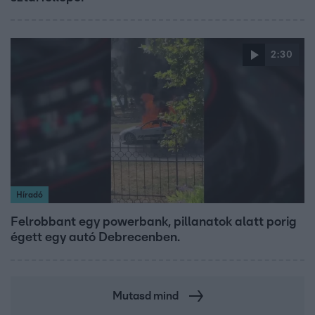
2:30
Híradó
Felrobbant egy powerbank, pillanatok alatt porig
égett egy autó Debrecenben.
Mutasd mind