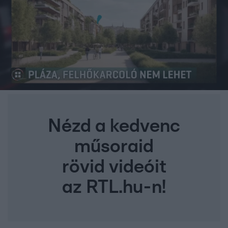
Nézd a kedvenc
műsoraid
rövid videóit
az RTL.hu-n!