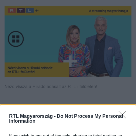
Nézd vissza a Híradó adásait az RTL+ felületén!
Itt állítsd be, hogy az RTL.hu az elsők között
RTL Magyarország -
Do Not Process My Personal
legyen a Google-találatokban!
Information
If you wish to opt-out of the sale, sharing to third parties, or