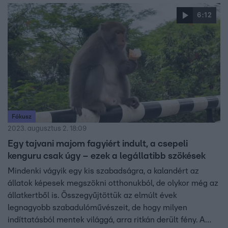
6:12
Fókusz
2023. augusztus 2. 18:09
Egy tajvani majom fagyiért indult, a csepeli
kenguru csak úgy – ezek a legállatibb szökések
Mindenki vágyik egy kis szabadságra, a kalandért az
állatok képesek megszökni otthonukból, de olykor még az
állatkertből is. Összegyűjtöttük az elmúlt évek
legnagyobb szabadulóművészeit, de hogy milyen
indíttatásból mentek világgá, arra ritkán derült fény. A