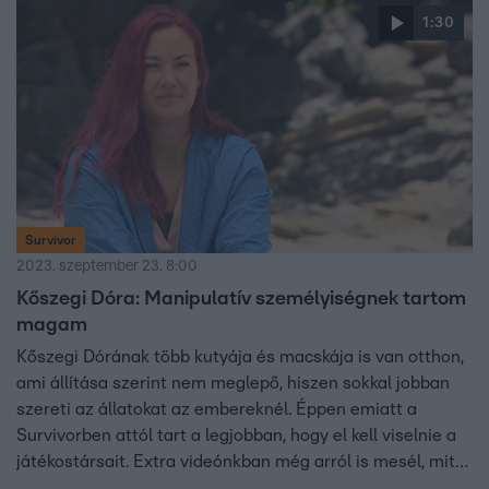
1:30
Survivor
2023. szeptember 23. 8:00
Kőszegi Dóra: Manipulatív személyiségnek tartom
magam
Kőszegi Dórának több kutyája és macskája is van otthon,
ami állítása szerint nem meglepő, hiszen sokkal jobban
szereti az állatokat az embereknél. Éppen emiatt a
Survivorben attól tart a legjobban, hogy el kell viselnie a
játékostársait. Extra videónkban még arról is mesél, mit
tesz vele az éhség és a kialvatlanság, és arról is, miért