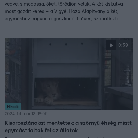
vegye, simogassa, őket, törődjön velük. A két kiskutya
most gazdit keres – a Vigyél Haza Alapítvány a két,
egymáshoz nagyon ragaszkodó, 6 éves, szobatiszta
csöppséget együtt szeretné örökbe adni. A kutyák oltva,
ivartalanítva, egészségesen várják, hogy valaki hazavigye
őket. Részletek az alapítvány oldalán.
0:59
Híradó
2024. február 18. 18:09
Kisoroszlánokat mentettek: a szörnyű éhség miatt
egymást falták fel az állatok