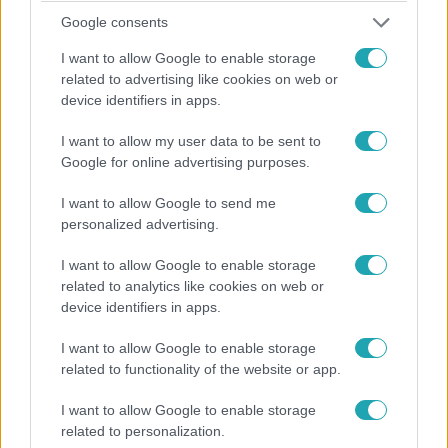
tüzet észlelő fiatalember közelében. Az állatvédők szerint
Google consents
szinte mindenük megsemmisült a tűzben: tápra,
I want to allow Google to enable storage
gyógyszerekre, kutyafekhelyekre és kétkezi munkára is
1:34
related to advertising like cookies on web or
szükségük van, hogy újjáépíthessék a telepet.
device identifiers in apps.
I want to allow my user data to be sent to
Google for online advertising purposes.
I want to allow Google to send me
personalized advertising.
I want to allow Google to enable storage
Híradó
related to analytics like cookies on web or
2023. október 22. 17:08
device identifiers in apps.
Soha nem voltak ilyen sokan: közel 200 ezer daru
I want to allow Google to enable storage
érkezett a Hortobágyra
related to functionality of the website or app.
Minden eddiginél több daru érkezett a Hortobágyra. A
héten 194 ezer madarat számláltak meg a
I want to allow Google to enable storage
related to personalization.
Természetvédelmi Őrszolgálat munkatársai. A szakértők