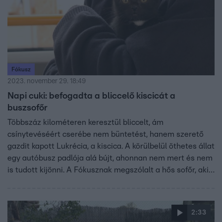
Fókusz
2023. november 29. 18:49
Napi cuki: befogadta a bliccelő kiscicát a
buszsofőr
Többszáz kilométeren keresztül bliccelt, ám
csínytevéséért cserébe nem büntetést, hanem szerető
gazdit kapott Lukrécia, a kiscica. A körülbelül öthetes állat
egy autóbusz padlója alá bújt, ahonnan nem mert és nem
is tudott kijönni. A Fókusznak megszólalt a hős sofőr, aki
nemcsak kimentette a macskát, szerető otthon is biztosít
majd neki.
2:33