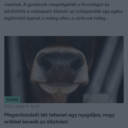
viselnek. A gondozók megelégelték a forróságot és
lehűtötték a vadaspark állatait: az óriáspandák egy egész
jégtömböt kaptak a meleg ellen, a vízilovak hideg
zuhanynak örülhettek, a tigriseknek és a medvéknek sem
volt okuk panaszra, ők egy egész medencét kaptak, a
gyűrűsfarkú makiknak pedig görögdinnye járt.
Külföld
2023. július 17. 13:47
Megerőszakolt két tehenet egy nyugdíjas, nagy
erőkkel keresik az állatokat