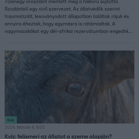
Tizenegy oroszlánt mentett meg a háború sújtotta
Szudánból egy civil szervezet. Az állatvédők szerint
traumatizált, lesoványodott állapotban találtak rájuk és
annyira éheztek, hogy egymásra is rátámadtak. A
nagymacskákat egy dél-afrikai rezervátumban engedték
szabadon 46 másik vadállattal együtt.
Kvíz
2024. február 6. 8:03
Kvíz: felismeri az állatot a szeme alapján?