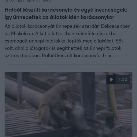
2023. december 27. 18:07
Halból készült karácsonyfa és egyé ínyencségek:
így ünnepeltek az állatok idén karácsonykor
Az állatok karácsonyát ünnepelték szerdán Debrecenben
és Miskolcon. A két állatkertben különféle díszekbe
csomagolt ünnepi falatokkal lepték meg a lakókat. Sőt
volt, ahol a látogatók is segíthettek az ünnepi falatok
szétosztásában. Halból készült karácsonyfa, friss
gyümölcsök vagy éppen bejgli, minden állatnak bőven
jutott a kedvenc csemegéjéből.
1:32