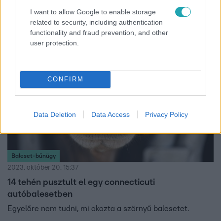
szerint főként a kedvező időjárás és a bőséges táplálék
I want to allow Google to enable storage
miatt ekkora a létszám. A madártömeg várhatóan
related to security, including authentication
november végéig marad hazánkban, utána folytatják
functionality and fraud prevention, and other
útjukat Észak-Afrika felé.
user protection.
CONFIRM
Data Deletion
Data Access
Privacy Policy
Baleset-bűnügy
2023. október 20. 15:37
14 tehén pusztult el egy connecticuti
autóbalesetben
Egyelőre nem tudni, mi okozta a szörnyű balesetet.