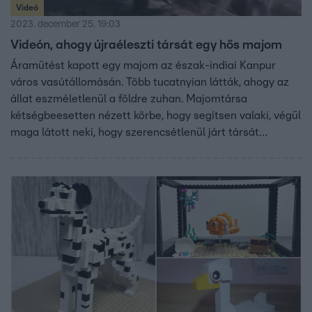
Videó
2023. december 25. 19:03
Videón, ahogy újraéleszti társát egy hős majom
Áramütést kapott egy majom az észak-indiai Kanpur
város vasútállomásán. Több tucatnyian látták, ahogy az
állat eszméletlenül a földre zuhan. Majomtársa
kétségbeesetten nézett körbe, hogy segítsen valaki, végül
maga látott neki, hogy szerencsétlenül járt társát
újraélessze. Addig pofozgatta, lökdöste, harapdálta, amíg
magához nem tért. A hős majom küzdelmét ezen a
napon, kilenc éve mutattuk meg a Híradóban.