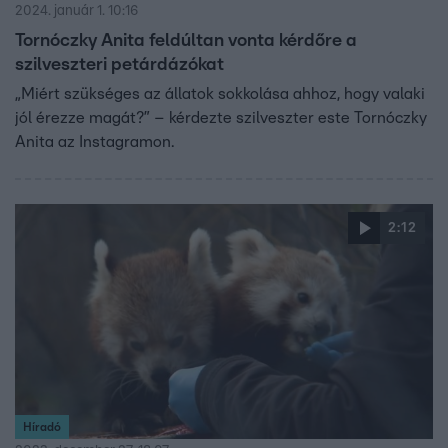
2024. január 1. 10:16
Tornóczky Anita feldúltan vonta kérdőre a
szilveszteri petárdázókat
„Miért szükséges az állatok sokkolása ahhoz, hogy valaki
jól érezze magát?” – kérdezte szilveszter este Tornóczky
Anita az Instagramon.
2:12
Híradó