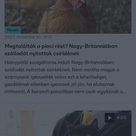
Híradó
2023. november 30. 18:13
Megtalálták a piaci rést? Nagy-Britanniában
szállodát nyitottak csirkéknek
Hiánypótló szolgáltatás indult Nagy-Britanniában:
szállodát nyitottak csirkéknek. Nem mintha maguk a
szárnyasok igényelték volna ezt a lehetőséget,
gazdáiknak ellenben igencsak jól jön, ha elutaznak
otthonról. A baromfi-panzióban nem csak vigyáznak a
jószágra és etetik, hanem akár meg is fürdetik őket,
mintha csak egy wellness-hotelbe kaptak volna beutalót.
4:05