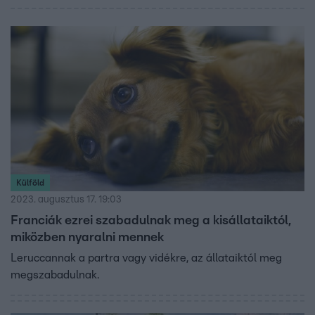
nem szereti, ha mások irányítani szeretnék.
Külföld
2023. augusztus 17. 19:03
Franciák ezrei szabadulnak meg a kisállataiktól,
miközben nyaralni mennek
Leruccannak a partra vagy vidékre, az állataiktól meg
megszabadulnak.