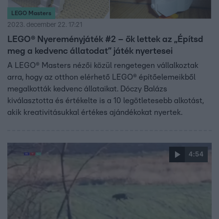
LEGO Masters
2023. december 22. 17:21
LEGO® Nyereményjáték #2 – ők lettek az „Építsd
meg a kedvenc állatodat” játék nyertesei
A LEGO® Masters nézői közül rengetegen vállalkoztak
arra, hogy az otthon elérhető LEGO® építőelemeikből
megalkották kedvenc állataikat. Dóczy Balázs
kiválasztotta és értékelte is a 10 legötletesebb alkotást,
akik kreativitásukkal értékes ajándékokat nyertek.
4:54