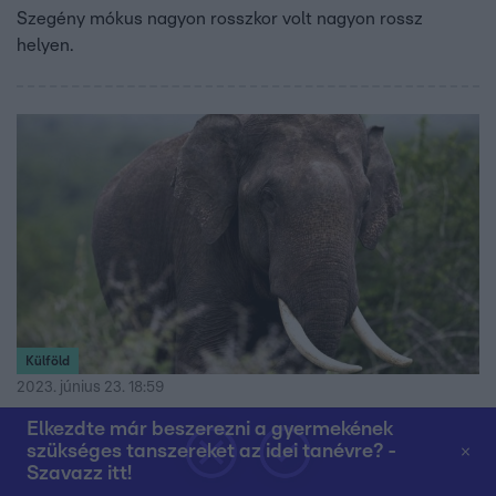
Szegény mókus nagyon rosszkor volt nagyon rossz
helyen.
Külföld
2023. június 23. 18:59
Diplomáciai vita alakult ki egy elefánt miatt
Elkezdte már beszerezni a gyermekének
Thaiföld és Srí Lanka között
szükséges tanszereket az idei tanévre? -
Szavazz itt!
Thaiföld szerint rosszul bántak az állattal.