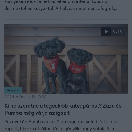
környéken élők félnek az ellenőrizetlenül kóborló
disznóktól és kutyáktól. A helyiek most összefogtak,
bejelentésük után két eljárás is indult az ügyben. Ha a
gazda nem teljesíti a kötelezettségeit, akár börtönbe is
kerülhet.
0:40
Reggeli
2024. március 13. 13:34
Ki ne szeretné a legcukibb kutyapárost? Zuzu és
Pumba még várja az igazit
Zuzuval és Pumbával az öleb fogalma valódi értelmet
kapott, hiszen ők állandóan igénylik, hogy valaki ölbe