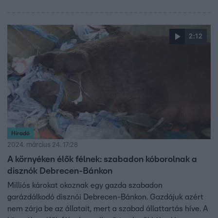
2:12
Híradó
2024. március 24. 17:28
A környéken élők félnek: szabadon kóborolnak a
disznók Debrecen-Bánkon
Milliós károkat okoznak egy gazda szabadon
garázdálkodó disznói Debrecen-Bánkon. Gazdájuk azért
nem zárja be az állatait, mert a szabad állattartás híve. A