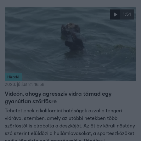
1:51
Híradó
2023. július 21. 16:58
Videón, ahogy agresszív vidra támad egy
gyanútlan szörfösre
Tehetetlenek a kaliforniai hatóságok azzal a tengeri
vidrával szemben, amely az utóbbi hetekben több
szörföstől is elrabolta a deszkáját. Az öt év körüli nőstény
szó szerint elüldözi a hullámlovasokat, a sporteszközöket