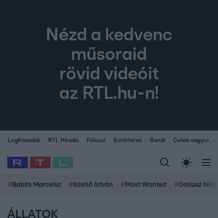
Nézd a kedvenc
műsoraid
rövid videóit
az RTL.hu-n!
Legfrissebb
RTL Híradó
Fókusz
Sztárhírek
Randi
Celeb vagyok, me
#
Babits Marcella
#
Szellő István
#
Most Wanted
#
Gallusz Niko
ÁLLATOK