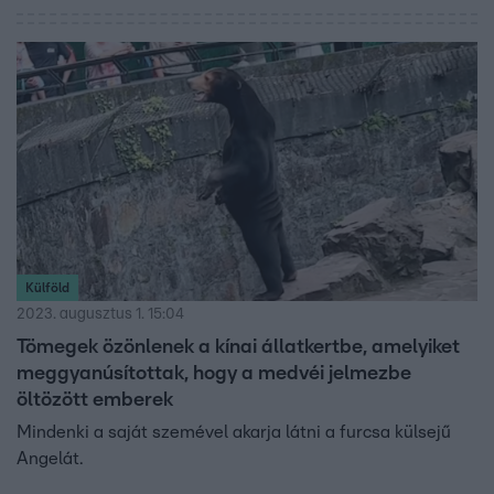
tollas és szőrös szabadulóművészek szerencsére nem
csináltak galibát, azonban legyünk körültekintőek és
óvatosak, ha véletlenül egy nem várt idegennel találjuk
szembe magunkat.
Külföld
2023. augusztus 1. 15:04
Tömegek özönlenek a kínai állatkertbe, amelyiket
meggyanúsítottak, hogy a medvéi jelmezbe
öltözött emberek
Mindenki a saját szemével akarja látni a furcsa külsejű
Angelát.