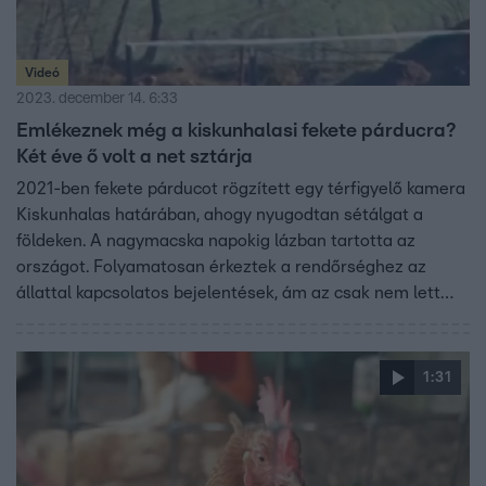
Videó
2023. december 14. 6:33
Emlékeznek még a kiskunhalasi fekete párducra?
Két éve ő volt a net sztárja
2021-ben fekete párducot rögzített egy térfigyelő kamera
Kiskunhalas határában, ahogy nyugodtan sétálgat a
földeken. A nagymacska napokig lázban tartotta az
országot. Folyamatosan érkeztek a rendőrséghez az
állattal kapcsolatos bejelentések, ám az csak nem lett
meg. A keresésben a rendőrség bevetett már drónokat is,
de hőkamerákkal is pásztázzák a környéket. A rejtély
azóta sem oldódott meg, bár a feltételezések szerint az
1:31
állat valóban fekete párduc volt, de 100 százalékosan
nem lehet kijelenteni, hogy nem egy macskát rögzített a
kamera.