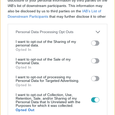
disclosure of your personal information by third parties on the
el.
2:03
IAB’s list of downstream participants. This information may
also be disclosed by us to third parties on the
IAB’s List of
Downstream Participants
that may further disclose it to other
third parties.
Please note that this website/app uses one or more Google
Personal Data Processing Opt Outs
services and may gather and store information including but
not limited to your visit or usage behaviour. You may click to
I want to opt-out of the Sharing of my
personal data.
grant or deny consent to Google and its third-party tags to
Opted In
use your data for below specified purposes in below Google
Híradó
consent section.
I want to opt-out of the Sale of my
2023. november 1. 17:31
Personal Data.
Opted In
Négy gázpalack felrobbant, porig égett a menhely
Pomázon – egy önkéntes mentette meg a
I want to opt-out of processing my
kutyákat
Personal Data for Targeted Advertising.
Opted In
Porig égett kedden éjjel egy pomázi állatmenhely
főépülete. Az épületben lévő két kutyának nem esett baja,
I want to opt-out of Collection, Use,
Retention, Sale, and/or Sharing of my
mert egy önkéntes kimentette az állatokat. Ahogy a
Personal Data that Is Unrelated with the
Purposes for which it was collected.
telepen lévő másik 26 kutya is ép bőrrel megúszta. A
Opted Out
tűzben négy gázpalack is felrobbant, az egyik pont a