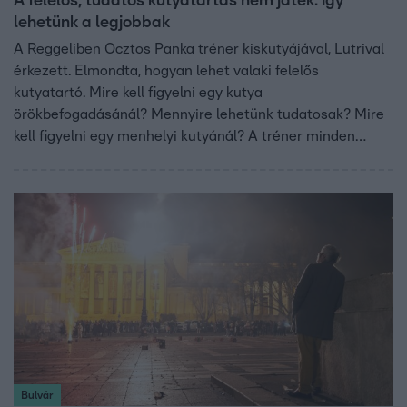
A felelős, tudatos kutyatartás nem játék: így
lehetünk a legjobbak
A Reggeliben Ocztos Panka tréner kiskutyájával, Lutrival
érkezett. Elmondta, hogyan lehet valaki felelős
kutyatartó. Mire kell figyelni egy kutya
örökbefogadásánál? Mennyire lehetünk tudatosak? Mire
kell figyelni egy menhelyi kutyánál? A tréner minden
fontos kérdésre válaszol.
Bulvár