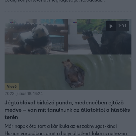
pedig könyörtelenül megrágcsálja. Ráadásul
rendszeresen túljár a vízirendészet eszén, akik hasztalan
próbálják befogni különféle trükkökkel.
1:01
Videó
2023. július 18. 14:24
Jégtáblával birkózó panda, medencében ejtőző
medve – van mit tanulnunk az állatoktól a hűsölés
terén
Már napok óta tart a kánikula az északnyugat-kínai
Hszian városában, amit a helyi állatkert lakói is nehezen