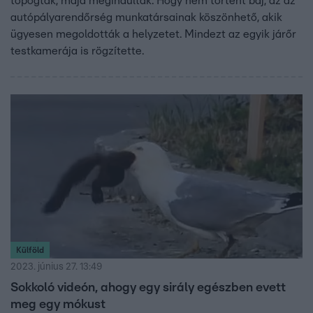
topogtak, majd megindultak. Hogy nem történt baj, az az
autópályarendőrség munkatársainak köszönhető, akik
ügyesen megoldották a helyzetet. Mindezt az egyik járőr
testkamerája is rögzítette.
Külföld
2023. június 27. 13:49
Sokkoló videón, ahogy egy sirály egészben evett
meg egy mókust