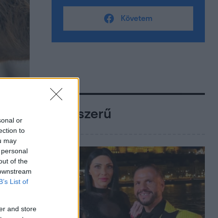
Követem
Népszerű
sonal or
ection to
ou may
 personal
out of the
 downstream
B’s List of
er and store