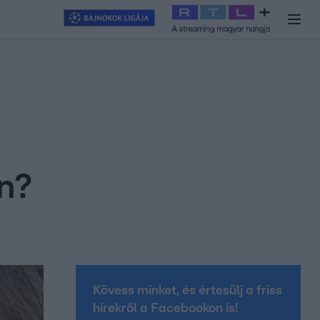
y
#
RTL+
#
Exek csatája 2026
#
Celeb vagyok, ments ki innen
#
H
án?
Kövess minket, és értesülj a friss
hírekről a Facebookon is!