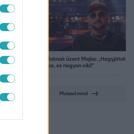
Bulvár
A fiataloknak üzent Majka: „Hagyjátok
ezt abba, ez nagyon ciki!”
Mutasd mind