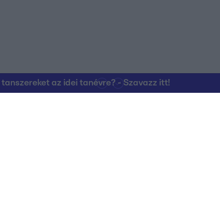
nszereket az idei tanévre? - Szavazz itt!
Kapcsolat
RTL Group Beszál
Magatartási Kó
az RTL+-on
Vállalati hírek
RTL Magyarorszá
Partneri Alapelv
Kvíz Adatvédelem