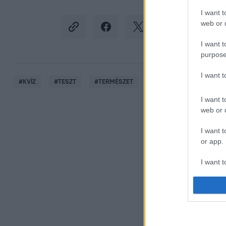
I want t
web or d
I want t
purpose
I want 
#
KVÍZ
#
TESZT
#
TERMÉSZET
#
ÁLLATOK
#
SZÍNES
I want t
web or d
I want t
or app.
I want t
I want t
authenti