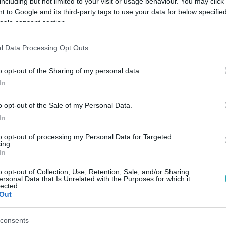
including but not limited to your visit or usage behaviour. You may click 
 to Google and its third-party tags to use your data for below specifi
ogle consent section.
Link másolása
l Data Processing Opt Outs
o opt-out of the Sharing of my personal data.
 alapján kell azonosítani 15 féle állatot.
In
könnyű különbséget tenni egy gekkó és egy
o opt-out of the Sale of my Personal Data.
ingvin szeme között? Meglátjuk.
In
to opt-out of processing my Personal Data for Targeted
ing.
In
o opt-out of Collection, Use, Retention, Sale, and/or Sharing
között legyen a Google-találatokban!
ersonal Data that Is Unrelated with the Purposes for which it
lected.
Out
consents