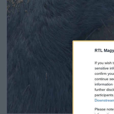
RTL Magy
If you wish 
sensitive in
confirm you
continue se
information 
further disc
participants
Downstream 
Please note