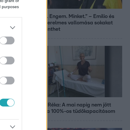
to grant or
Bulvár
ed purposes
„Téged. Engem. Minket.” – Emilio és
Tina szerelmes vallomása sokakat
megérinthet
Bulvár
Rubint Réka: A mai napig nem jött
vissza a 100%-os tüdőkapacitásom