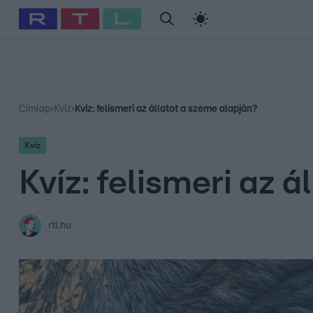
#
Babits Marcella
#
Szellő István
#
Most Wanted
#
Gallusz Ni
Címlap
›
Kvíz
›
Kvíz: felismeri az állatot a szeme alapján?
Kvíz
Kvíz: felismeri az 
rtl.hu