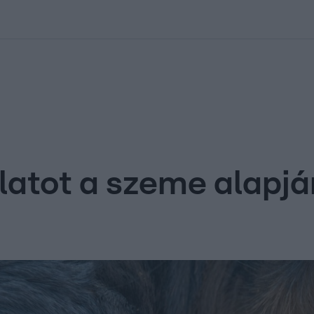
kolett
#
Időjárás
#
RTL műsor
#
Víz
#
Magyar Péter
#
Csillagjeg
állatot a szeme alapj