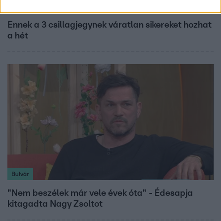
Horoszkóp
Ennek a 3 csillagjegynek váratlan sikereket hozhat
a hét
Bulvár
"Nem beszélek már vele évek óta" - Édesapja
kitagadta Nagy Zsoltot