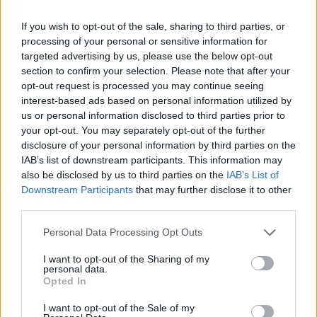
legyen a Google-találatokban!
If you wish to opt-out of the sale, sharing to third parties, or
processing of your personal or sensitive information for
targeted advertising by us, please use the below opt-out
section to confirm your selection. Please note that after your
opt-out request is processed you may continue seeing
interest-based ads based on personal information utilized by
us or personal information disclosed to third parties prior to
your opt-out. You may separately opt-out of the further
disclosure of your personal information by third parties on the
IAB’s list of downstream participants. This information may
also be disclosed by us to third parties on the
IAB’s List of
Kövess minket, és értesülj a friss hírekről a
Downstream Participants
that may further disclose it to other
third parties.
Facebookon is!
Please note that this website/app uses one or more Google
Personal Data Processing Opt Outs
services and may gather and store information including but
Követem
not limited to your visit or usage behaviour. You may click to
I want to opt-out of the Sharing of my
personal data.
grant or deny consent to Google and its third-party tags to
Opted In
use your data for below specified purposes in below Google
consent section.
I want to opt-out of the Sale of my