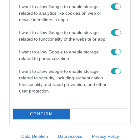
I want to allow Google to enable storage
related to analytics like cookies on web or
device identifiers in apps.
I want to allow Google to enable storage
Fókusz
related to functionality of the website or app.
Hazaszállították a kórházból Kati nénit, a házuk
I want to allow Google to enable storage
előtt vették észre, hogy már nem él
related to personalization.
I want to allow Google to enable storage
related to security, including authentication
functionality and fraud prevention, and other
user protection.
CONFIRM
Data Deletion
Data Access
Privacy Policy