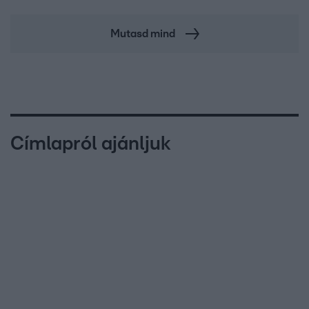
Mutasd mind
Címlapról ajánljuk