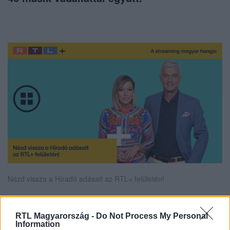
Nézd vissza a Híradó adásait az RTL+ felületén!
RTL Magyarország -
Do Not Process My Personal
Itt állítsd be, hogy az RTL.hu az elsők között
Information