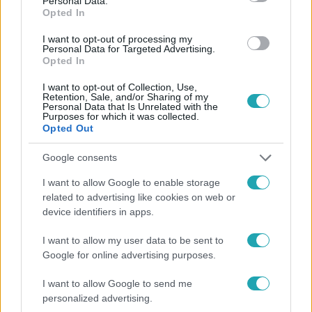
Personal Data.
Opted In
#
HÍRADÓ
#
VIDEÓ
#
ADÁSRÉSZLETEK
#
SZÍNES
I want to opt-out of processing my
#
OROSZLÁN
#
MENTÉS
#
MEGMENTETTÉK
Personal Data for Targeted Advertising.
Opted In
#
KISÁLLAT
#
ÁLLATOK
#
SZUDÁN
I want to opt-out of Collection, Use,
Retention, Sale, and/or Sharing of my
Personal Data that Is Unrelated with the
Purposes for which it was collected.
Opted Out
Google consents
I want to allow Google to enable storage
Népszerű
related to advertising like cookies on web or
device identifiers in apps.
I want to allow my user data to be sent to
Google for online advertising purposes.
3:23
I want to allow Google to send me
personalized advertising.