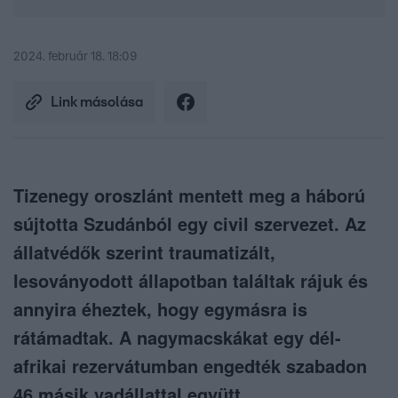
2024. február 18. 18:09
Link másolása
Tizenegy oroszlánt mentett meg a háború
sújtotta Szudánból egy civil szervezet. Az
állatvédők szerint traumatizált,
lesoványodott állapotban találtak rájuk és
annyira éheztek, hogy egymásra is
rátámadtak. A nagymacskákat egy dél-
afrikai rezervátumban engedték szabadon
46 másik vadállattal együtt.