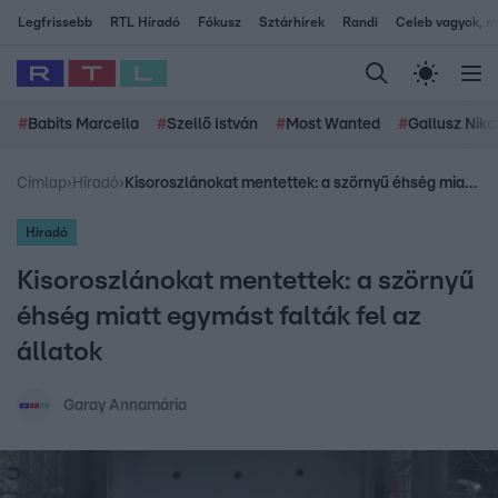
Legfrissebb
RTL Híradó
Fókusz
Sztárhírek
Randi
Celeb vagyok, me
#
Babits Marcella
#
Szellő István
#
Most Wanted
#
Gallusz Niko
Címlap
›
Híradó
›
Kisoroszlánokat mentettek: a szörnyű éhség miatt egymást falták fel az állatok
Híradó
Kisoroszlánokat mentettek: a szörnyű
éhség miatt egymást falták fel az
állatok
Garay Annamária