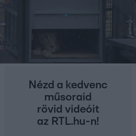
Nézd a kedvenc
műsoraid
rövid videóit
az RTL.hu-n!