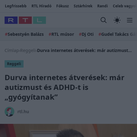
Legfrissebb
RTL Híradó
Fókusz
Sztárhírek
Randi
Celeb vagyok
#
Sebestyén Balázs
#
RTL műsor
#
Dj Oti
#
Gudel Takács Gá
Címlap
›
Reggeli
›
Durva internetes átverések: már autizmust és ADHD-t is „gyógyítanak”
Reggeli
Durva internetes átverések: már
autizmust és ADHD-t is
„gyógyítanak”
rtl.hu