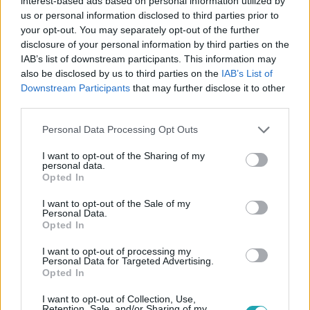
interest-based ads based on personal information utilized by
us or personal information disclosed to third parties prior to
Kövess minket, és értesülj a friss
your opt-out. You may separately opt-out of the further
hírekről a Facebookon is!
disclosure of your personal information by third parties on the
IAB’s list of downstream participants. This information may
also be disclosed by us to third parties on the
IAB’s List of
Követem
Downstream Participants
that may further disclose it to other
third parties.
Please note that this website/app uses one or more Google
Personal Data Processing Opt Outs
services and may gather and store information including but
not limited to your visit or usage behaviour. You may click to
I want to opt-out of the Sharing of my
personal data.
#
REGGELI
#
ADÁSRÉSZLETEK
#
RTL
#
VIDEÓ
grant or deny consent to Google and its third-party tags to
Opted In
use your data for below specified purposes in below Google
#
BELFÖLD
#
FOGYASZTÓVÉDELEM
#
GYÓGYMÓD
consent section.
I want to opt-out of the Sale of my
Personal Data.
#
ÁTVERÉS
#
INTERNET
#
EGÉSZSÉG
#
AUTIZMUS
Opted In
#
ADHD
I want to opt-out of processing my
Personal Data for Targeted Advertising.
Opted In
I want to opt-out of Collection, Use,
Retention, Sale, and/or Sharing of my