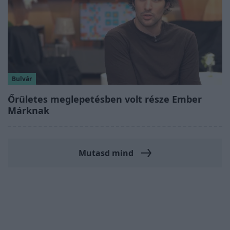
Bulvár
Őrületes meglepetésben volt része Ember
Márknak
Mutasd mind