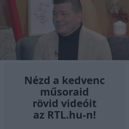
Nézd a kedvenc műsoraid rövi
Nézd a kedvenc
műsoraid
rövid videóit
az RTL.hu-n!