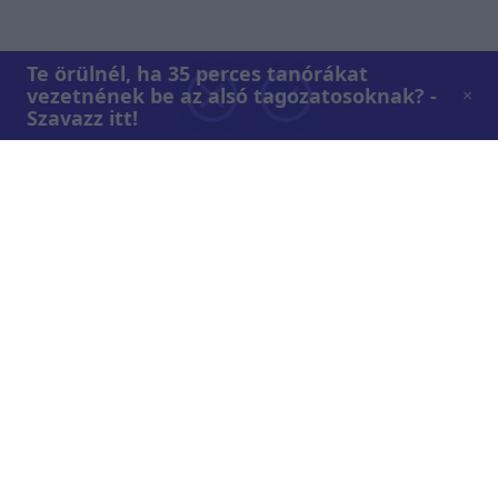
Te örülnél, ha 35 perces tanórákat
vezetnének be az alsó tagozatosoknak? -
Szavazz itt!
Rólunk