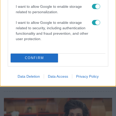
I want to allow Google to enable storage
related to personalization.
7:11
I want to allow Google to enable storage
related to security, including authentication
functionality and fraud prevention, and other
user protection.
CONFIRM
Házon kívül
Data Deletion
Data Access
Privacy Policy
Felmondott a bérlőnek, egy évvel később még
mindig nem kapta vissza a saját lakását