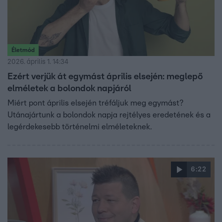
Életmód
2026. április 1. 14:34
Ezért verjük át egymást április elsején: meglepő
elméletek a bolondok napjáról
Miért pont április elsején tréfáljuk meg egymást?
Utánajártunk a bolondok napja rejtélyes eredetének és a
legérdekesebb történelmi elméleteknek.
6:22