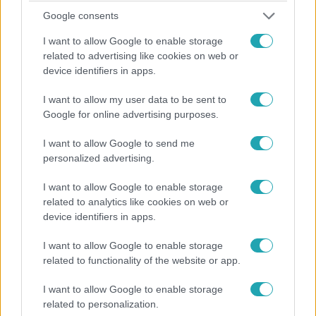
Google consents
I want to allow Google to enable storage
related to advertising like cookies on web or
Fókusz
device identifiers in apps.
2025. december 12. 19:00
Istenes Bencéék körül egyre szorul a hurok –
I want to allow my user data to be sent to
Google for online advertising purposes.
kénytelenek beáldozni a barátságaikat?
Pethő Brúnó barátsága kerül a tétre egy jó átverés miatt,
I want to allow Google to send me
miközben Miskovits Marcit egy vadmotoros banda várja,
personalized advertising.
és Valkusz Milán PSG Ogival zenél együtt.
I want to allow Google to enable storage
related to analytics like cookies on web or
device identifiers in apps.
I want to allow Google to enable storage
related to functionality of the website or app.
I want to allow Google to enable storage
related to personalization.