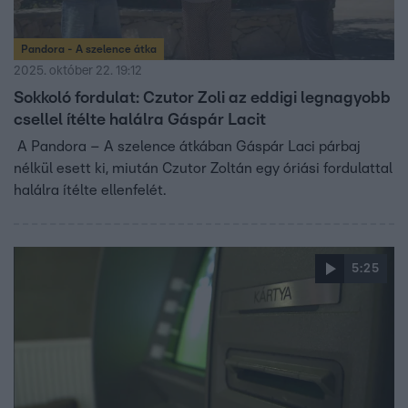
Pandora - A szelence átka
2025. október 22. 19:12
Sokkoló fordulat: Czutor Zoli az eddigi legnagyobb
csellel ítélte halálra Gáspár Lacit
A Pandora – A szelence átkában Gáspár Laci párbaj
nélkül esett ki, miután Czutor Zoltán egy óriási fordulattal
halálra ítélte ellenfelét.
5:25