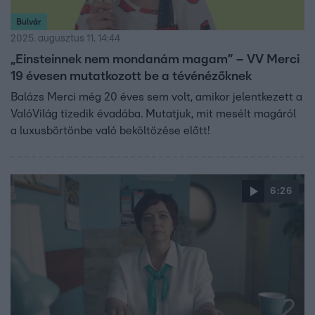
Bulvár
2025. augusztus 11. 14:44
„Einsteinnek nem mondanám magam” – VV Merci
19 évesen mutatkozott be a tévénézőknek
Balázs Merci még 20 éves sem volt, amikor jelentkezett a
ValóVilág tizedik évadába. Mutatjuk, mit mesélt magáról
a luxusbörtönbe való beköltözése előtt!
6:26