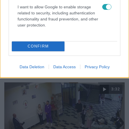
I want to allow Google to enable storage
related to security, including authentication
functionality and fraud prevention, and other
Bulvár
user protection.
2025. december 3. 10:30
Várandósnak hitték Palvin Barbarát – ez áll a
félreértés mögött
CONFIRM
Palvin Barbara körül futótűzként terjedt egy AI-generált
fotó, amely sokakat megtévesztett. A félreértés oka egy
élethű, hamis címlap lett, ami gyorsan virálissá vált.
Data Deletion
Data Access
Privacy Policy
3:32