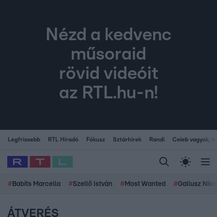
Nézd a kedvenc
műsoraid
rövid videóit
az RTL.hu-n!
Legfrissebb
RTL Híradó
Fókusz
Sztárhírek
Randi
Celeb vagyok, me
#
Babits Marcella
#
Szellő István
#
Most Wanted
#
Gallusz Niko
ÁTVERÉS