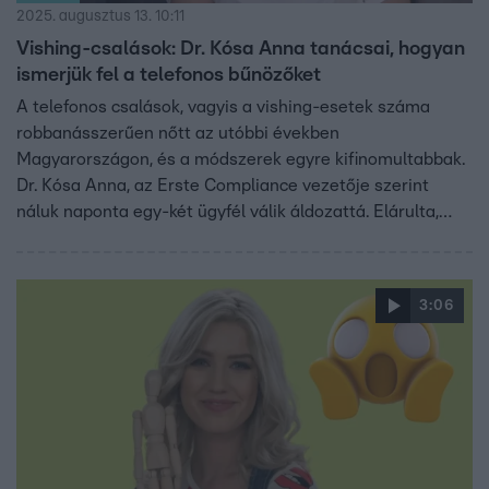
2025. augusztus 13. 10:11
Vishing-csalások: Dr. Kósa Anna tanácsai, hogyan
ismerjük fel a telefonos bűnözőket
A telefonos csalások, vagyis a vishing-esetek száma
robbanásszerűen nőtt az utóbbi években
Magyarországon, és a módszerek egyre kifinomultabbak.
Dr. Kósa Anna, az Erste Compliance vezetője szerint
náluk naponta egy-két ügyfél válik áldozattá. Elárulta,
milyen jelekből ismerhetjük fel a csalókat, és mi a teendő,
ha gyanús hívást kapunk. Fontos: nincs olyan, hogy
„biztonsági számla”, és egy bank soha nem kér
3:06
szoftvertelepítést.