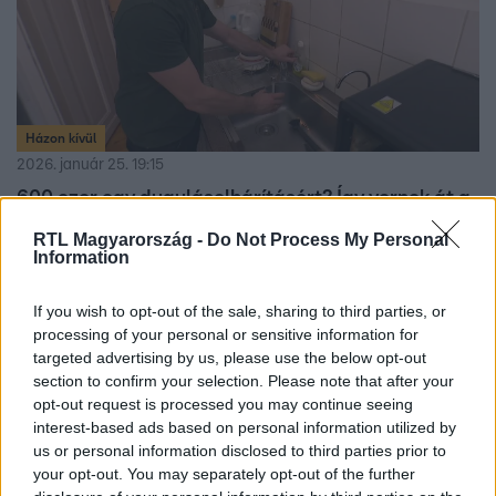
Házon kívül
2026. január 25. 19:15
600 ezer egy duguláselhárításért? Így vernek át a
csőgörényes csalók
RTL Magyarország -
Do Not Process My Personal
Information
Duguláselhárítók, akik a pánikra játszanak: így lesz egy
egyszerű munka végén indokolatlanul több százezres a
számla.
If you wish to opt-out of the sale, sharing to third parties, or
processing of your personal or sensitive information for
targeted advertising by us, please use the below opt-out
section to confirm your selection. Please note that after your
opt-out request is processed you may continue seeing
interest-based ads based on personal information utilized by
us or personal information disclosed to third parties prior to
your opt-out. You may separately opt-out of the further