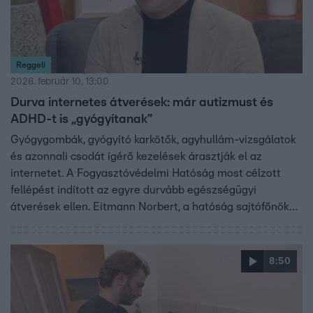
Reggeli
2026. február 10. 13:00
Durva internetes átverések: már autizmust és
ADHD-t is „gyógyítanak”
Gyógygombák, gyógyító karkötők, agyhullám-vizsgálatok
és azonnali csodát ígérő kezelések árasztják el az
internetet. A Fogyasztóvédelmi Hatóság most célzott
fellépést indított az egyre durvább egészségügyi
átverések ellen. Eitmann Norbert, a hatóság sajtófőnöke
szerint elsősorban az időseket és a betegeket veszik
célba, és már autizmust és ADHD-t „gyógyító” szereket is
kínálnak.
8:50