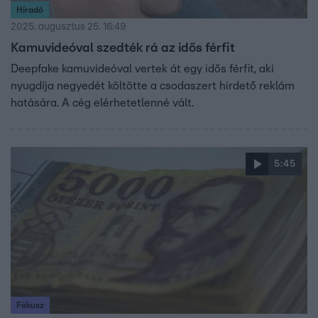
Híradó
2025. augusztus 25. 16:49
Kamuvideóval szedték rá az idős férfit
Deepfake kamuvideóval vertek át egy idős férfit, aki
nyugdíja negyedét költötte a csodaszert hirdető reklám
hatására. A cég elérhetetlenné vált.
5:45
Fókusz