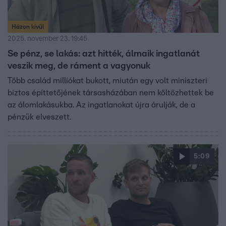
Házon kívül
2025. november 23. 19:45
Se pénz, se lakás: azt hitték, álmaik ingatlanát
veszik meg, de ráment a vagyonuk
Több család milliókat bukott, miután egy volt miniszteri
biztos építtetőjének társasházában nem költözhettek be
az álomlakásukba. Az ingatlanokat újra árulják, de a
pénzük elveszett.
5:09