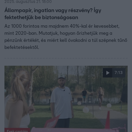
2025. augusztus 21. 18:00
Állampapír, ingatlan vagy részvény? Így
fektethetjük be biztonságosan
Az 1000 forintos ma majdnem 40%-kal ér kevesebbet,
mint 2020-ban. Mutatjuk, hogyan őrizhetjük meg a
pénzünk értékét, és miért kell óvakodni a túl szépnek tűnő
befektetésektől.
7:13
Exek csatája