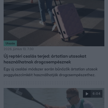
Utazás
2026. június 13. 7:30
Új reptéri csalás terjed: ártatlan utasokat
használhatnak drogcsempésznek
Egy új csalási módszer során bűnözők ártatlan utasok
poggyászcímkéit használhatják drogcsempészethez.
6:04