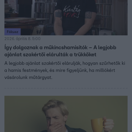
Fókusz
2026. április 8. 5:00
Így dolgoznak a műkincshamisítók – A legjobb
ajánlat szakértői elárulták a trükköket
A legjobb ajánlat szakértői elárulják, hogyan szűrhetők ki
a hamis festmények, és mire figyeljünk, ha milliókért
vásárolunk műtárgyat.