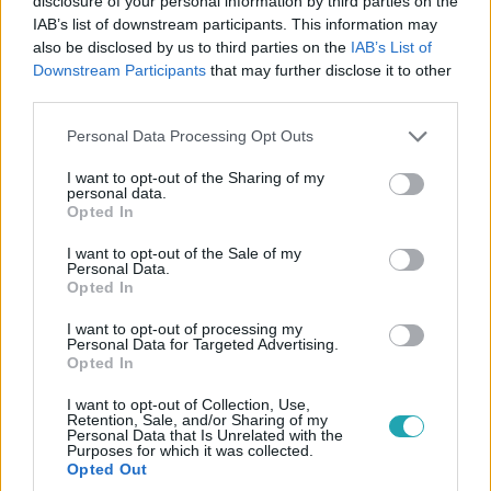
disclosure of your personal information by third parties on the
IAB’s list of downstream participants. This information may
also be disclosed by us to third parties on the
IAB’s List of
Downstream Participants
that may further disclose it to other
third parties.
Bulvár
Please note that this website/app uses one or more Google
Personal Data Processing Opt Outs
services and may gather and store information including but
2026. január 15. 9:30
not limited to your visit or usage behaviour. You may click to
I want to opt-out of the Sharing of my
Csonka András 61 éves lett, mutatjuk két
personal data.
grant or deny consent to Google and its third-party tags to
Opted In
emlékezetes átverését
use your data for below specified purposes in below Google
Csonka András születésnapján felidézzük, hogyan lett
consent section.
I want to opt-out of the Sale of my
Personal Data.
kétszer is átverve a Kész Átverésben.
Opted In
I want to opt-out of processing my
Personal Data for Targeted Advertising.
Opted In
4:10
I want to opt-out of Collection, Use,
Retention, Sale, and/or Sharing of my
Personal Data that Is Unrelated with the
Purposes for which it was collected.
Opted Out