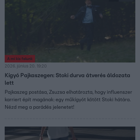
A mi kis falunk
2026. június 20. 19:20
Kígyó Pajkaszegen: Stoki durva átverés áldozata
lett
Pajkaszeg postása, Zsuzsa elhatározta, hogy influenszer
karriert épít magának: egy műkígyót kötött Stoki hátára.
Nézd meg a parádés jelenetet!