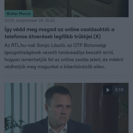
Bróker Marcsi
2025. szeptember 26. 15:30
Így védd meg magad az online csalásoktól: a
telefonos átverések legfőbb trükkjei (X)
Az RTL.hu-nak Sonjic László, az OTP Biztonsági
Igazgatóságának vezető tanácsadója beszélt arról,
hogyan ismerhetjük fel az online csalás jeleit, és miként
védhetjük meg magunkat a kiberbűnözők ellen.
3:19