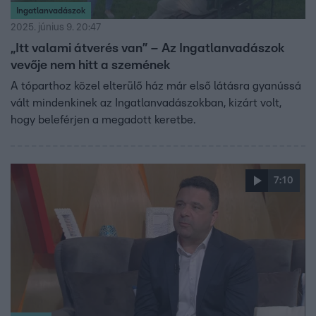
Ingatlanvadászok
2025. június 9. 20:47
„Itt valami átverés van” – Az Ingatlanvadászok
vevője nem hitt a szemének
A tóparthoz közel elterülő ház már első látásra gyanússá
vált mindenkinek az Ingatlanvadászokban, kizárt volt,
hogy beleférjen a megadott keretbe.
7:10