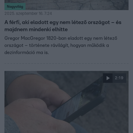
Nagyvilág
2025. szeptember 16. 7:24
A férfi, aki eladott egy nem létező országot – és
majdnem mindenki elhitte
Gregor MacGregor 1820-ban eladott egy nem létező
országot – története rávilágít, hogyan működik a
dezinformáció ma is.
2:19