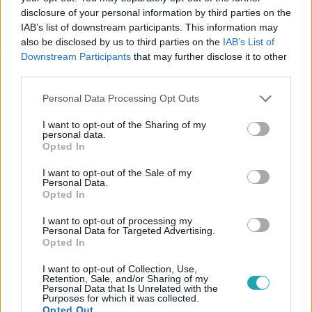
disclosure of your personal information by third parties on the
IAB’s list of downstream participants. This information may
also be disclosed by us to third parties on the
IAB’s List of
#
REGGELI
#
RTL
#
ADÁSRÉSZLETEK
#
VIDEÓ
Downstream Participants
that may further disclose it to other
third parties.
#
KOVÁCS ORSOLYA
#
PSZICHOLÓGUS
Please note that this website/app uses one or more Google
Personal Data Processing Opt Outs
#
PSZICHOLÓGIA
#
KAMASZOK
#
PUBERTÁS
services and may gather and store information including but
#
TELEFONHASZNÁLAT
#
OKOSTELEFON
not limited to your visit or usage behaviour. You may click to
I want to opt-out of the Sharing of my
personal data.
grant or deny consent to Google and its third-party tags to
Opted In
use your data for below specified purposes in below Google
consent section.
I want to opt-out of the Sale of my
Personal Data.
Opted In
I want to opt-out of processing my
Personal Data for Targeted Advertising.
Népszerű
Opted In
I want to opt-out of Collection, Use,
Retention, Sale, and/or Sharing of my
Personal Data that Is Unrelated with the
Purposes for which it was collected.
Opted Out