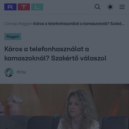
Legfrissebb
RTL Híradó
Fókusz
Sztárhírek
Randi
Celeb vagyok, me
#
Babits Marcella
#
Szellő István
#
Most Wanted
#
Gallusz Niko
Címlap
›
Reggeli
›
Káros a telefonhasználat a kamaszoknál? Szakértő válaszol
Reggeli
Káros a telefonhasználat a
kamaszoknál? Szakértő válaszol
rtl.hu