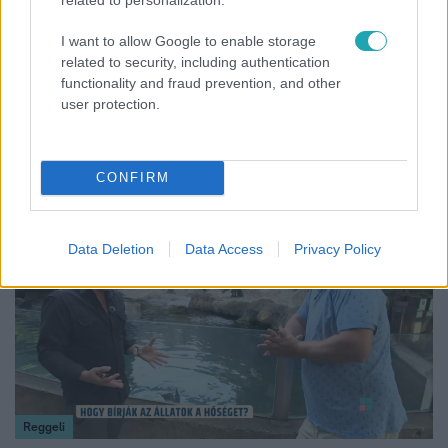
I want to allow Google to enable storage
related to security, including authentication
functionality and fraud prevention, and other
Időjárás
user protection.
Tovább erősödik az El Niño – fokozhatja a hazai
hőséget és aszályt?
CONFIRM
10:28
Data Deletion
Data Access
Privacy Policy
Reggeli