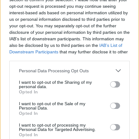
opt-out request is processed you may continue seeing
interest-based ads based on personal information utilized by
us or personal information disclosed to third parties prior to
Kövess minket, és értesülj a friss hírekről a
your opt-out. You may separately opt-out of the further
Facebookon is!
disclosure of your personal information by third parties on the
IAB’s list of downstream participants. This information may
Követem
also be disclosed by us to third parties on the
IAB’s List of
Downstream Participants
that may further disclose it to other
third parties.
Please note that this website/app uses one or more Google
Personal Data Processing Opt Outs
services and may gather and store information including but
not limited to your visit or usage behaviour. You may click to
I want to opt-out of the Sharing of my
personal data.
#
REGGELI
#
VIDEÓ
#
ADÁSRÉSZLETEK
grant or deny consent to Google and its third-party tags to
Opted In
use your data for below specified purposes in below Google
#
EGÉSZSÉG
#
TÁPLÁLKOZÁS
#
GASZTRONÓMIA
consent section.
I want to opt-out of the Sale of my
Personal Data.
#
FŰSZER
#
FAHÉJ
#
PAPRIKA
#
BORS
Opted In
I want to opt-out of processing my
Personal Data for Targeted Advertising.
Opted In