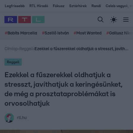
Legfrissebb
RTL Híradó
Fókusz
Sztárhírek
Randi
Celeb vagyok, me
#
Babits Marcella
#
Szellő István
#
Most Wanted
#
Gallusz Niko
Címlap
›
Reggeli
›
Ezekkel a fűszerekkel oldhatjuk a stresszt, javíthatjuk a keringésünket, de még a prosztataproblémákat is orvosolhatjuk
Reggeli
Ezekkel a fűszerekkel oldhatjuk a
stresszt, javíthatjuk a keringésünket,
de még a prosztataproblémákat is
orvosolhatjuk
rtl.hu