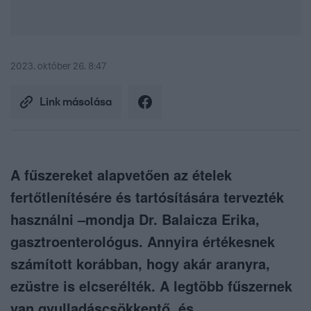
2023. október 26. 8:47
Link másolása
A fűszereket alapvetően az ételek
fertőtlenítésére és tartósítására tervezték
használni –mondja Dr. Balaicza Erika,
gasztroenterológus. Annyira értékesnek
számított korábban, hogy akár aranyra,
ezüstre is elcserélték. A legtöbb fűszernek
van gyulladáscsökkentő, és