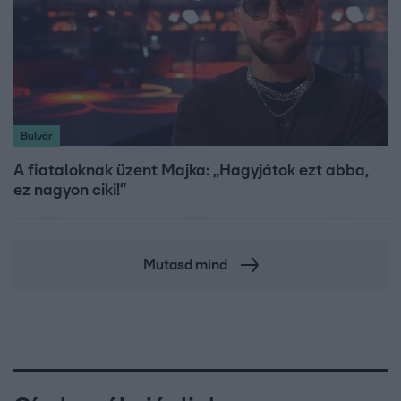
Bulvár
A fiataloknak üzent Majka: „Hagyjátok ezt abba,
ez nagyon ciki!”
Mutasd mind