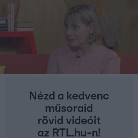
Nézd a kedvenc
műsoraid
rövid videóit
az RTL.hu-n!