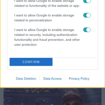
I want to allow Google to enable storage
related to functionality of the website or app.
3:23
I want to allow Google to enable storage
related to personalization.
I want to allow Google to enable storage
related to security, including authentication
functionality and fraud prevention, and other
user protection.
Fókusz
CONFIRM
Hazaszállították a kórházból Kati nénit, a házuk
előtt vették észre, hogy már nem él
Data Deletion
Data Access
Privacy Policy