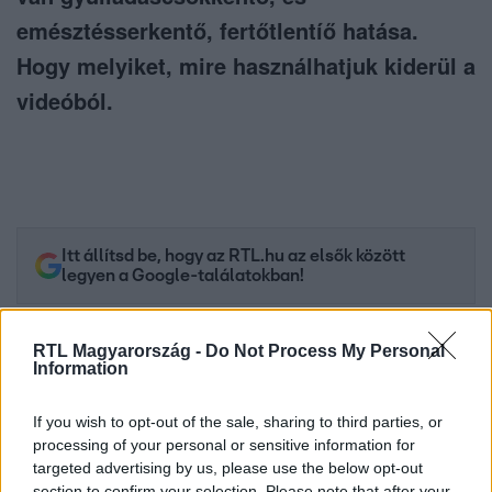
emésztésserkentő, fertőtlentíő hatása.
Hogy melyiket, mire használhatjuk kiderül a
videóból.
Itt állítsd be, hogy az RTL.hu az elsők között
legyen a Google-találatokban!
RTL Magyarország -
Do Not Process My Personal
Information
If you wish to opt-out of the sale, sharing to third parties, or
processing of your personal or sensitive information for
targeted advertising by us, please use the below opt-out
section to confirm your selection. Please note that after your