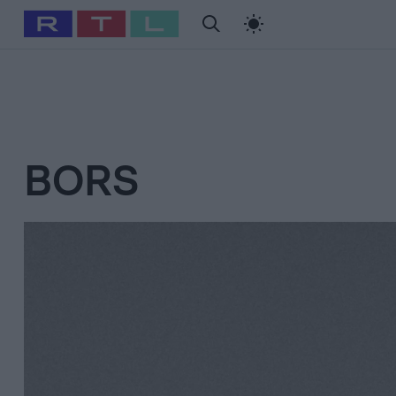
#
Babits Marcella
#
Szellő István
#
Most Wanted
#
Gallusz Ni
BORS