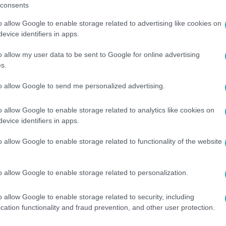
consents
32
o allow Google to enable storage related to advertising like cookies on
y volt a Magyar Péterről megjelent eset
evice identifiers in apps.
t a Borsban megjelent mentős esetlap, ami azt sugallta, hogy
o allow my user data to be sent to Google for online advertising
ebruárban - ezt mondta az RTL Híradónak a Nemzeti Adatvédelm
s.
ppen ezért adatvédelmi incidens csak a mentődolgozókat érte, 
to allow Google to send me personalized advertising.
ekbe került a Mentőszolgálat rendszeréből. Magyar Péter szeri
o allow Google to enable storage related to analytics like cookies on
evice identifiers in apps.
5
o allow Google to enable storage related to functionality of the website
énz, túlértékelt, menjen modellnek” – mi
o allow Google to enable storage related to personalization.
zületett még annyi cikk a magyar bulvársajtóban focistáról, 
t csapatkapitányának teljesítménye a szezon második felében 
o allow Google to enable storage related to security, including
 a kommentelőktől is kap hideget-meleget. De vajon tényleg oly
cation functionality and fraud prevention, and other user protection.
kból kitűnik? Erről kérdeztük az RTL BL-kommentátorát, Hara