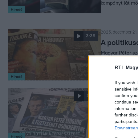
kampányt lát mö
Híradó
2025. december 21.
3:39
A politiku
Magyar Péter sze
Párt perel a beti
RTL Magy
Híradó
If you wish 
sensitive in
2025. december 19.
confirm you
3:01
Megtiltott
continue se
information 
terjesztésé
further disc
participants
A bíróság tiltott
Downstream 
nyomásgyakorlás
Híradó