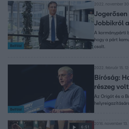
2022. november 30.
Jogerősen 
Jobbikról 
A kormánypárti bu
hogy a párt kam
Belföld
csalt.
2022. február 15. 12
Bíróság: H
részeg vol
Az Origót és a Bo
helyreigazításár
Belföld
2016. november 13. 
6:51