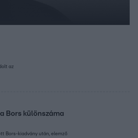
dolt az
z a Bors különszáma
ott Bors-kiadvány után, elemző