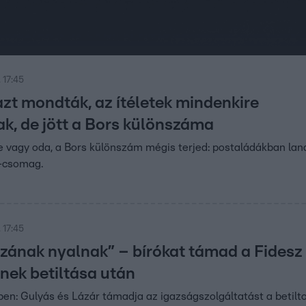
 17:45
zt mondták, az ítéletek mindenkire
k, de jött a Bors különszáma
ide vagy oda, a Bors különszám mégis terjed: postaládákban lan
a-csomag.
 17:45
szának nyalnak” – bírókat támad a Fides
nek betiltása után
ben: Gulyás és Lázár támadja az igazságszolgáltatást a betilt