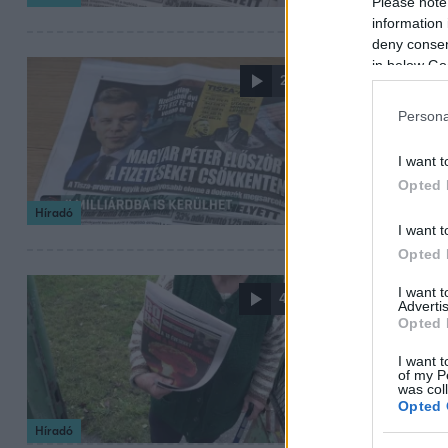
Please note
information 
deny consent
in below Go
2025. december 16.
2:35
Milliárdos
Persona
A Magyar Hang sz
értesüléseik szer
I want t
Opted 
Híradó
I want t
Opted 
2025. november 21.
I want 
4:02
Advertis
Megtagadta
Opted 
Egy somogyi újsá
I want t
of my P
lap különszáma 
was col
Opted 
Híradó