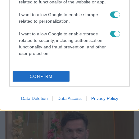
17:24
related to functionality of the website or app.
I want to allow Google to enable storage
related to personalization.
I want to allow Google to enable storage
related to security, including authentication
functionality and fraud prevention, and other
user protection.
Reggeli
„Ha olyan ember keresne meg, akkor sem
CONFIRM
vállalnám!” – Détár Enikő megszólalt a politikai
megkeresésekkel kapcsolatban
Data Deletion
Data Access
Privacy Policy