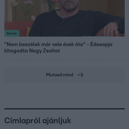
Bulvár
"Nem beszélek már vele évek óta" - Édesapja
kitagadta Nagy Zsoltot
Mutasd mind
Címlapról ajánljuk