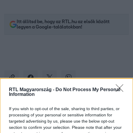
Itt állítsd be, hogy az RTL.hu az elsők között
legyen a Google-találatokban!
RTL Magyarország -
Do Not Process My Personal
Information
Kövess minket, és értesülj a friss hírekről a
If you wish to opt-out of the sale, sharing to third parties, or
Facebookon is!
processing of your personal or sensitive information for
targeted advertising by us, please use the below opt-out
section to confirm your selection. Please note that after your
Követem