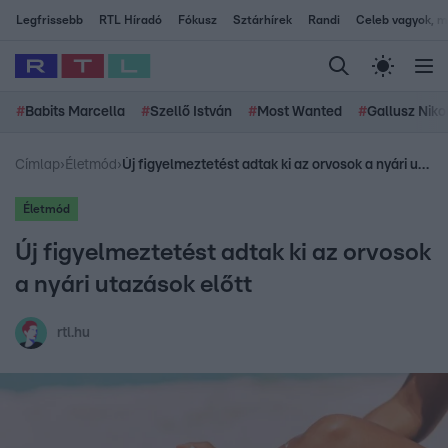
Legfrissebb
RTL Híradó
Fókusz
Sztárhírek
Randi
Celeb vagyok, me
#
Babits Marcella
#
Szellő István
#
Most Wanted
#
Gallusz Niko
Címlap
›
Életmód
›
Új figyelmeztetést adtak ki az orvosok a nyári utazások előtt
Életmód
Új figyelmeztetést adtak ki az orvosok
a nyári utazások előtt
rtl.hu