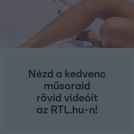
Nézd a kedvenc
műsoraid
rövid videóit
az RTL.hu-n!