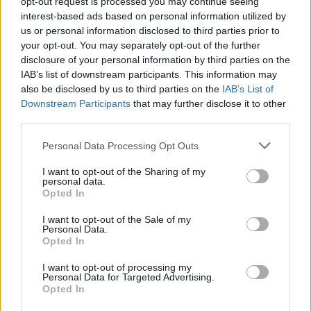
opt-out request is processed you may continue seeing
interest-based ads based on personal information utilized by
us or personal information disclosed to third parties prior to
your opt-out. You may separately opt-out of the further
disclosure of your personal information by third parties on the
IAB’s list of downstream participants. This information may
#
ÉLETMÓD
#
EGÉSZSÉG
#
ÉLETMÓD TANÁCSOK
also be disclosed by us to third parties on the
IAB’s List of
Downstream Participants
that may further disclose it to other
#
WELLNESS
#
BETEGSÉG
#
ORVOSI TANÁCS
third parties.
#
GYÓGYÍTÁS
#
KLÍMAVÁLTOZÁS
#
EGÉSZSÉGÜGY
Please note that this website/app uses one or more Google
Personal Data Processing Opt Outs
#
NYARALÁS
#
CHIKUNGUNYA-LÁZ
#
TIGRISSZÚNYOG
services and may gather and store information including but
not limited to your visit or usage behaviour. You may click to
I want to opt-out of the Sharing of my
#
SZÚNYOGRIASZTÓ
#
DENGUE-LÁZ
#
BAKTÉRIUMOK
personal data.
grant or deny consent to Google and its third-party tags to
Opted In
use your data for below specified purposes in below Google
#
VÍZPART
#
HŐHULLÁM
consent section.
I want to opt-out of the Sale of my
Personal Data.
Opted In
I want to opt-out of processing my
Personal Data for Targeted Advertising.
Opted In