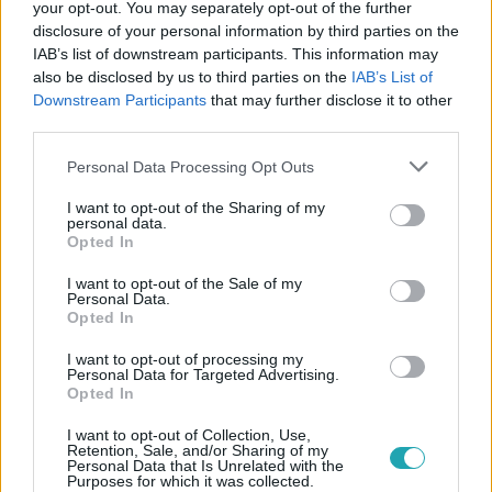
your opt-out. You may separately opt-out of the further
disclosure of your personal information by third parties on the
#
ÉLETMÓD
#
EGÉSZSÉG
#
ÉLETMÓD TANÁCSOK
IAB’s list of downstream participants. This information may
also be disclosed by us to third parties on the
IAB’s List of
#
WELLNESS
#
BETEGSÉG
#
ORVOSI TANÁCS
Downstream Participants
that may further disclose it to other
#
GYÓGYÍTÁS
#
MOZGÁS
third parties.
#
SZÍV- ÉS ÉRRENDSZERI BETEGSÉGEK
#
INTENZÍV EDZÉS
Please note that this website/app uses one or more Google
Personal Data Processing Opt Outs
services and may gather and store information including but
#
WHO
#
SPORT
#
AKTIVITÁSMÉRŐ
#
KUTATÁS
not limited to your visit or usage behaviour. You may click to
I want to opt-out of the Sharing of my
personal data.
grant or deny consent to Google and its third-party tags to
Opted In
use your data for below specified purposes in below Google
consent section.
I want to opt-out of the Sale of my
Personal Data.
Opted In
I want to opt-out of processing my
Personal Data for Targeted Advertising.
Népszerű
Opted In
I want to opt-out of Collection, Use,
Retention, Sale, and/or Sharing of my
Personal Data that Is Unrelated with the
Purposes for which it was collected.
2:14