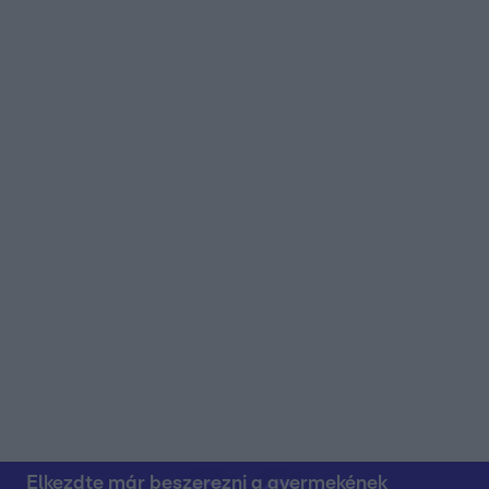
Elkezdte már beszerezni a gyermekének