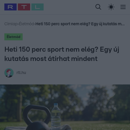
Legfrissebb
RTL Híradó
Fókusz
Sztárhírek
Randi
Celeb vagyok, me
#
Babits Marcella
#
Szellő István
#
Most Wanted
#
Gallusz Niko
Címlap
›
Életmód
›
Heti 150 perc sport nem elég? Egy új kutatás most átírhat mindent
Életmód
Heti 150 perc sport nem elég? Egy új
kutatás most átírhat mindent
rtl.hu