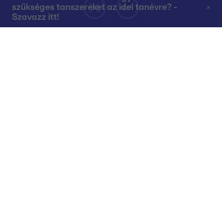
szükséges tanszereket az idei tanévre? -
Szavazz itt!
Rólunk
Teljes adások az RTL+-on
Műsorújság
Összes műsor
Műsorba jelentkezés