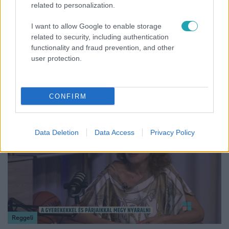
related to personalization.
I want to allow Google to enable storage
related to security, including authentication
Bulvár
functionality and fraud prevention, and other
user protection.
"Nem beszélek már vele évek óta" - Édesapja
kitagadta Nagy Zsoltot
CONFIRM
17:24
Data Deletion
Data Access
Privacy Policy
Reggeli