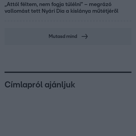
„Attól féltem, nem fogja túlélni” – megrázó
vallomást tett Nyári Dia a kislánya műtétjéről
Mutasd mind
Címlapról ajánljuk