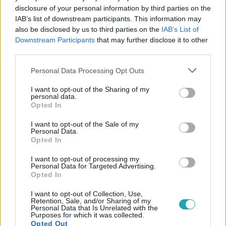
disclosure of your personal information by third parties on the
IAB’s list of downstream participants. This information may
also be disclosed by us to third parties on the
IAB’s List of
#
ÉLETMÓD
#
RECEPT
#
SERTÉSHÚS
#
SONKA
Downstream Participants
that may further disclose it to other
third parties.
#
KONYHA
#
ÉTELSZENTELÉS
#
ÜNNEPI ÉTELEK
Please note that this website/app uses one or more Google
#
HÚSVÉT
#
GASZTRONÓMIA
#
HÚSVÉTI SONKA
Personal Data Processing Opt Outs
services and may gather and store information including but
#
HÚSVÉT 2026
not limited to your visit or usage behaviour. You may click to
I want to opt-out of the Sharing of my
personal data.
grant or deny consent to Google and its third-party tags to
Opted In
use your data for below specified purposes in below Google
consent section.
I want to opt-out of the Sale of my
Personal Data.
Opted In
I want to opt-out of processing my
Personal Data for Targeted Advertising.
Népszerű
Opted In
I want to opt-out of Collection, Use,
Retention, Sale, and/or Sharing of my
Personal Data that Is Unrelated with the
Purposes for which it was collected.
2:06
Opted Out