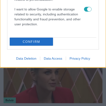
I want to allow Google to enable storage
related to security, including authentication
functionality and fraud prevention, and other
Bulvár
user protection.
Rubint Réka: A mai napig nem jött vissza a 100%-
os tüdőkapacitásom
CONFIRM
Data Deletion
Data Access
Privacy Policy
Bulvár