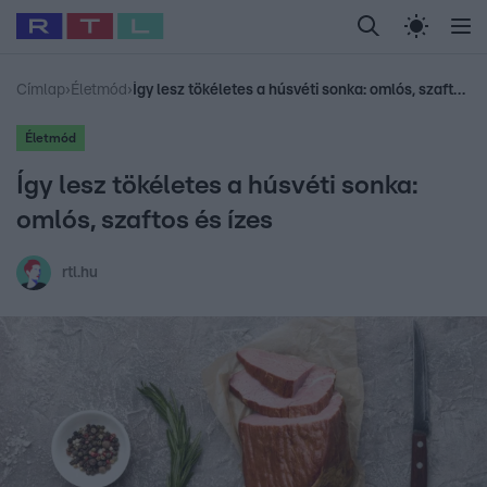
Legfrissebb
RTL Híradó
Fókusz
Sztárhírek
Randi
Celeb vagyok, me
#
Babits Marcella
#
Szellő István
#
Most Wanted
#
Gallusz Niko
Címlap
›
Életmód
›
Így lesz tökéletes a húsvéti sonka: omlós, szaftos és ízes
Életmód
Így lesz tökéletes a húsvéti sonka:
omlós, szaftos és ízes
rtl.hu