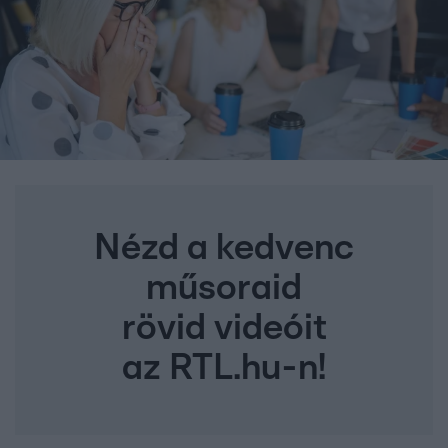
Nézd a kedvenc
műsoraid
rövid videóit
az RTL.hu-n!