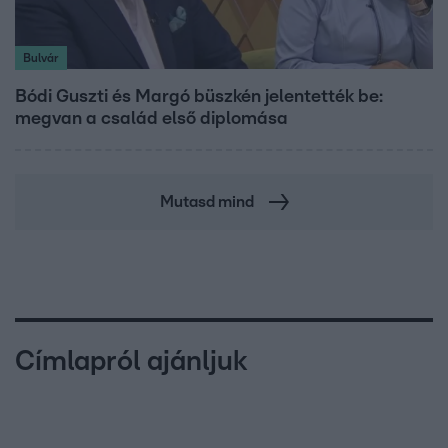
Bulvár
Bódi Guszti és Margó büszkén jelentették be:
megvan a család első diplomása
Mutasd mind
Címlapról ajánljuk