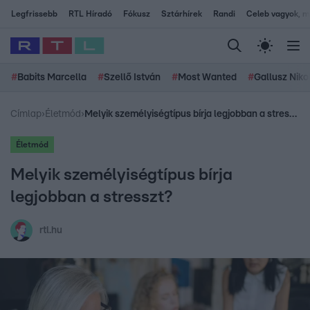
Legfrissebb
RTL Híradó
Fókusz
Sztárhírek
Randi
Celeb vagyok, me
#
Babits Marcella
#
Szellő István
#
Most Wanted
#
Gallusz Niko
Címlap
›
Életmód
›
Melyik személyiségtípus bírja legjobban a stresszt?
Életmód
Melyik személyiségtípus bírja
legjobban a stresszt?
rtl.hu