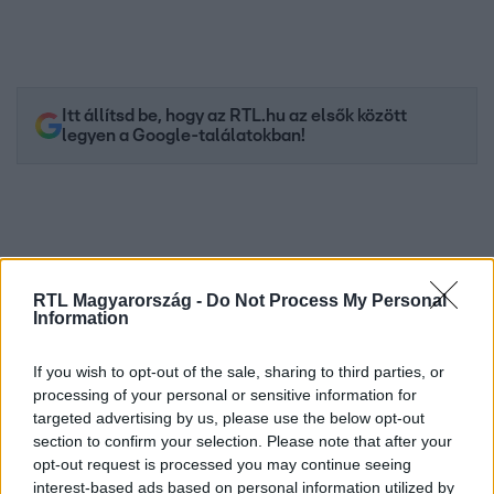
Itt állítsd be, hogy az RTL.hu az elsők között
legyen a Google-találatokban!
RTL Magyarország -
Do Not Process My Personal
Information
If you wish to opt-out of the sale, sharing to third parties, or
processing of your personal or sensitive information for
targeted advertising by us, please use the below opt-out
Kövess minket, és értesülj a friss hírekről a
section to confirm your selection. Please note that after your
Facebookon is!
opt-out request is processed you may continue seeing
interest-based ads based on personal information utilized by