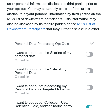
us or personal information disclosed to third parties prior to
Követem
your opt-out. You may separately opt-out of the further
disclosure of your personal information by third parties on the
IAB’s list of downstream participants. This information may
also be disclosed by us to third parties on the
IAB’s List of
Downstream Participants
that may further disclose it to other
third parties.
#
ÉLETMÓD
#
MENTÁLIS EGÉSZSÉG
#
ÖNISMERET
Please note that this website/app uses one or more Google
Personal Data Processing Opt Outs
#
LÉLEK
#
PSZICHOLÓGIA
#
STRESSZ
services and may gather and store information including but
not limited to your visit or usage behaviour. You may click to
I want to opt-out of the Sharing of my
#
STRESSZKEZELÉS
#
SZEMÉLYISÉGTESZT
personal data.
grant or deny consent to Google and its third-party tags to
Opted In
#
SZEMÉLYISÉG TÍPUSOK
use your data for below specified purposes in below Google
consent section.
I want to opt-out of the Sale of my
Personal Data.
Opted In
I want to opt-out of processing my
Personal Data for Targeted Advertising.
Opted In
Népszerű
I want to opt-out of Collection, Use,
Retention, Sale, and/or Sharing of my