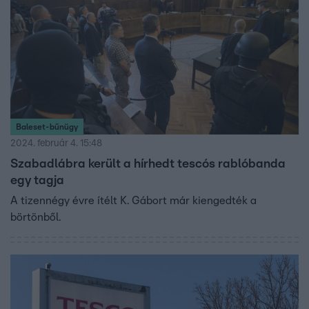
Baleset-bűnügy
2024. február 4. 15:48
Szabadlábra került a hírhedt tescós rablóbanda
egy tagja
A tizennégy évre ítélt K. Gábort már kiengedték a
börtönből.