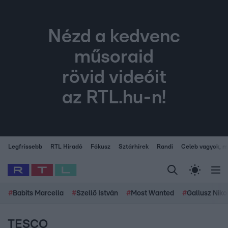
Nézd a kedvenc
műsoraid
rövid videóit
az RTL.hu-n!
Legfrissebb
RTL Híradó
Fókusz
Sztárhírek
Randi
Celeb vagyok, me
#
Babits Marcella
#
Szellő István
#
Most Wanted
#
Gallusz Niko
TESCO