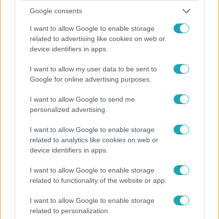
milliárdos vesztesége lett volna.
Google consents
I want to allow Google to enable storage
related to advertising like cookies on web or
device identifiers in apps.
I want to allow my user data to be sent to
Google for online advertising purposes.
I want to allow Google to send me
personalized advertising.
I want to allow Google to enable storage
related to analytics like cookies on web or
Baleset-bűnügy
device identifiers in apps.
2023. július 8. 11:18
I want to allow Google to enable storage
Tűz volt éjjel a Váci úti Tescónál
related to functionality of the website or app.
Az üzletközpont tulajdonosa még nem végzett a
javításokkal, így az áruház zárva maradt.
I want to allow Google to enable storage
related to personalization.