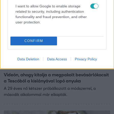
I want to allow Google to enable storage
related to security, including authentication
functionality and fraud prevention, and other
user protection.
CONFIRM
Data Deletion
Data Access
Privacy Policy
Baleset-bűnügy
2023. május 23. 9:19
Videón, ahogy kitolja a megpakolt bevásárlókocsit
a Tescóból a kislányával lopó anyuka
A 29 éves nő kétszer próbálkozott a módszerrel, a
második alkalommal már elkapták.