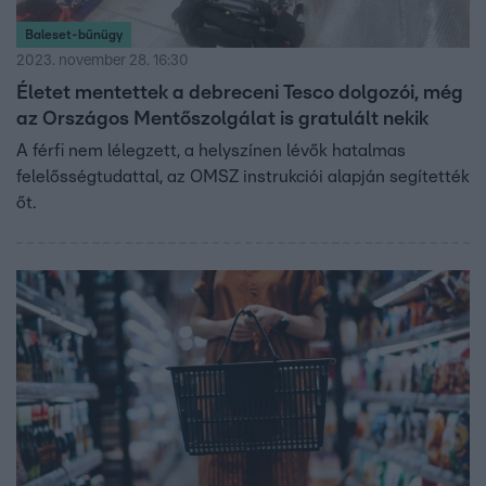
Baleset-bűnügy
2023. november 28. 16:30
Életet mentettek a debreceni Tesco dolgozói, még
az Országos Mentőszolgálat is gratulált nekik
A férfi nem lélegzett, a helyszínen lévők hatalmas
felelősségtudattal, az OMSZ instrukciói alapján segítették
őt.