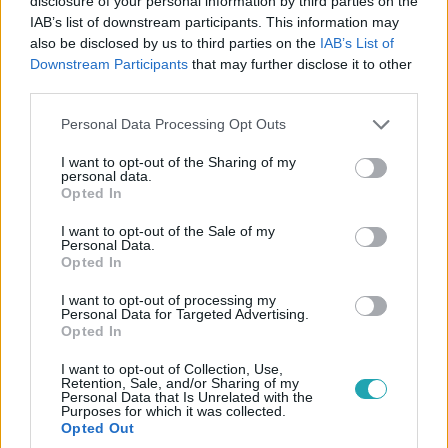
disclosure of your personal information by third parties on the
IAB’s list of downstream participants. This information may
menekülő tolvajokat
also be disclosed by us to third parties on the
IAB’s List of
Az eset az Egyesült Királyságban történt.
Downstream Participants
that may further disclose it to other
third parties.
Please note that this website/app uses one or more Google
Personal Data Processing Opt Outs
services and may gather and store information including but
not limited to your visit or usage behaviour. You may click to
I want to opt-out of the Sharing of my
personal data.
grant or deny consent to Google and its third-party tags to
Opted In
use your data for below specified purposes in below Google
consent section.
I want to opt-out of the Sale of my
Personal Data.
Opted In
I want to opt-out of processing my
Personal Data for Targeted Advertising.
Opted In
Gazdaság
2023. július 28. 10:27
I want to opt-out of Collection, Use,
Retention, Sale, and/or Sharing of my
14 áruházát adta el a magyar Tesco, csak így lett
Personal Data that Is Unrelated with the
Purposes for which it was collected.
nyereséges
Opted Out
Ha csak a bolti bevásárlásokra számíthattak volna,