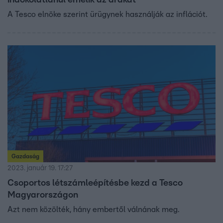
indokolatlanul emelik az árakat
A Tesco elnöke szerint ürügynek használják az inflációt.
Gazdaság
2023. január 19. 17:27
Csoportos létszámleépítésbe kezd a Tesco
Magyarországon
Azt nem közölték, hány embertől válnának meg.