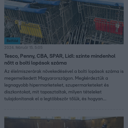
Belföld
2024. február 15. 5:05
Tesco, Penny, CBA, SPAR, Lidl: szinte mindenhol
nőtt a bolti lopások száma
Az élelmiszerárak növekedésével a bolti lopások száma is
megemelkedett Magyarországon. Megkérdeztük a
legnagyobb hipermarketeket, szupermarketeket és
diszkontokat, mit tapasztaltak, milyen tételeket
tulajdonítanak el a legtöbbször tőlük, és hogyan
védekeznek a tolvajok ellen. Többen is említették, hogy
már nem egyszerű élelmiszerlopásokról van szó. Meglepő
válaszokat kaptunk.