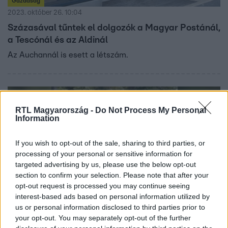
Gazdaság
2023. október 26. 10:04
Százasával tűntek el dolgozók a Magyar Postánál,
a Tescónál és az Aldinál
Az Auchannál is esett a létszám.
RTL Magyarország -
Do Not Process My Personal
Information
If you wish to opt-out of the sale, sharing to third parties, or
processing of your personal or sensitive information for
targeted advertising by us, please use the below opt-out
section to confirm your selection. Please note that after your
opt-out request is processed you may continue seeing
interest-based ads based on personal information utilized by
Külföld
us or personal information disclosed to third parties prior to
2023. október 5. 11:03
your opt-out. You may separately opt-out of the further
Drámai videó: a járókelők fogták el a Tescóból