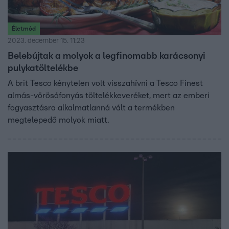
Életmód
2023. december 15. 11:23
Belebújtak a molyok a legfinomabb karácsonyi
pulykatöltelékbe
A brit Tesco kénytelen volt visszahívni a Tesco Finest
almás-vörösáfonyás töltelékkeveréket, mert az emberi
fogyasztásra alkalmatlanná vált a termékben
megtelepedő molyok miatt.