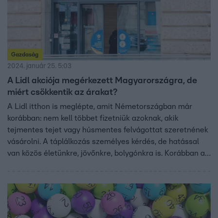
Gazdaság
2024. január 25. 5:03
A Lidl akciója megérkezett Magyarországra, de
miért csökkentik az árakat?
A Lidl itthon is meglépte, amit Németországban már
korábban: nem kell többet fizetniük azoknak, akik
tejmentes tejet vagy húsmentes felvágottat szeretnének
vásárolni. A táplálkozás személyes kérdés, de hatással
van közös életünkre, jövőnkre, bolygónkra is. Korábban a
Lidl egyik németországi vezetője mondta el, miért
döntöttek úgy, hogy leviszik a növényi eredetű termékek
árát. Ezekre egyébként Magyarországon is egyre
nagyobb az igény.