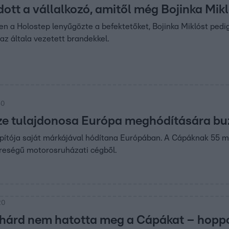
tt a vállalkozó, amitől még Bojinka Mikl
n a Holostep lenyűgözte a befektetőket, Bojinka Miklóst pedi
az általa vezetett brandekkel.
50
ze tulajdonosa Európa meghódítására bu
pítója saját márkájával hódítana Európában. A Cápáknak 55 mi
ereségű motorosruházati cégből.
20
hárd nem hatotta meg a Cápákat – hopp