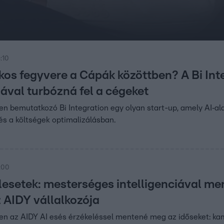
:10
tkos fegyvere a Cápák közöttben? A Bi In
iával turbózná fel a cégeket
n bemutatkozó Bi Integration egy olyan start-up, amely AI‑al
 és a költségek optimalizálásban.
:00
lesetek: mesterséges intelligenciával m
z AIDY vállalkozója
en az AIDY AI esés érzékeléssel mentené meg az időseket: ka