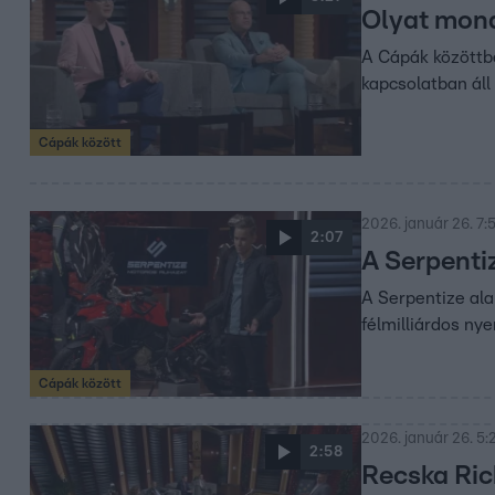
Olyat mondo
A Cápák közöttbe
kapcsolatban áll 
Cápák között
2026. január 26. 7:
2:07
A Serpenti
A Serpentize ala
félmilliárdos ny
Cápák között
2026. január 26. 5:
2:58
Recska Ric