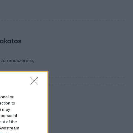
Lakatos
lző rendszerére,
sonal or
ection to
ou may
 personal
out of the
 downstream