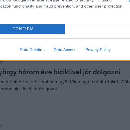
cation functionality and fraud prevention, and other user protection.
35
cirkuszi szám is” – Moldován András bring
öttben
CONFIRM
n Moldován András felpattant a Puli Bikes e‑bikejára, hogy m
údió sem akadályozta meg.
Data Deletion
Data Access
Privacy Policy
25
örgy három éve biciklivel jár dolgozni
n a Puli Bikes e‑bikejai nem győzték meg a befektetőket. Wá
mos biciklivel jár dolgozni.
10