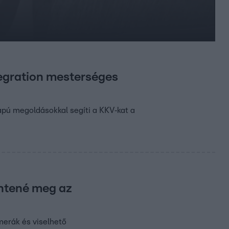
tegration mesterséges
apú megoldásokkal segíti a KKV‑kat a
entené meg az
merák és viselhető