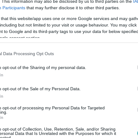
. This information may also be disclosed by us to third parties on the
IA
Participants
that may further disclose it to other third parties.
 that this website/app uses one or more Google services and may gath
:40
including but not limited to your visit or usage behaviour. You may click 
fális a helyzet” – Csillag Péter megszóla
 to Google and its third-party tags to use your data for below specifi
ogle consent section.
l
 Cápák között angyalbefektetője szerint Magyarországon az ok
l Data Processing Opt Outs
ind visszafogja a fejlődést.
o opt-out of the Sharing of my personal data.
In
o opt-out of the Sale of my Personal Data.
40
In
” 100 milliós ajánlatot hozott a műsorba 
a Cápákat
to opt-out of processing my Personal Data for Targeted
ing.
In
en bemutatkozott a 25 éves AI pápa, Nagy Zsombor, aki Cogni
st biztosít nagyvállalatoknak.
o opt-out of Collection, Use, Retention, Sale, and/or Sharing
ersonal Data that Is Unrelated with the Purposes for which it
lected.