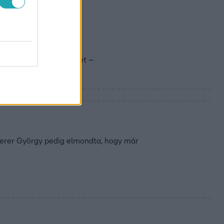
ára pattant a
aga tesztelje a terméket –
berer György pedig elmondta, hogy már