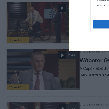
authenti
2026. február 8. 19:
3:50
„Ez ilyen 
Cápák köz
A Cápák közöttbe
ebben a szűk st
Cápák között
2026. február 8. 19:
2:44
Wáberer Gy
A Cápák közöttbe
három éve elektro
Cápák között
2026. február 1. 19:
3:27