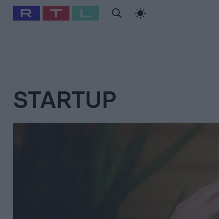
#
Babits Marcella
#
Szellő István
#
Most Wanted
#
Gallusz Ni
STARTUP