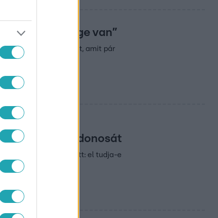
iness, ennek vége van”
videós oktatása elavult, amit pár
 Tölcsibe tulajdonosát
ndrás pedig rákérdezett: el tudja-e