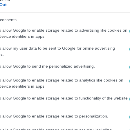
Out
:15
ndrás élesen kritizál: „Ez old school bus
consents
n Moldován András beleállt a Jójegy vállalkozóiba: szerinte a 
o allow Google to enable storage related to advertising like cookies on
erséges intelligencia vált fel.
evice identifiers in apps.
o allow my user data to be sent to Google for online advertising
s.
to allow Google to send me personalized advertising.
:15
o allow Google to enable storage related to analytics like cookies on
ndrás kemény szavakkal szembesítette a
evice identifiers in apps.
n a Tölcsibe tulajdonosa komoly döntés előtt állt, Moldován A
o allow Google to enable storage related to functionality of the website
át a street food vállalkozásból.
o allow Google to enable storage related to personalization.
o allow Google to enable storage related to security, including