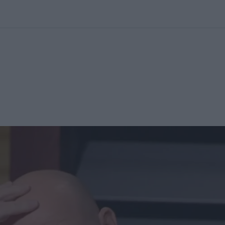
kolett
#
Időjárás
#
RTL műsor
#
Víz
#
Magyar Péter
#
Csillagjeg