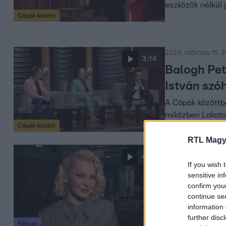
eszközök nélkül 
Cápák között
2026. március 15. 
3:14
Balogh Pet
István szó
A Cápák közöttbe
miközben Lakatos
Cápák között
RTL Magy
2026. március 7. 5:
4:10
If you wish 
Cápák Közöt
sensitive in
generáció
confirm you
continue se
Új vállalkozók, f
information 
között minden é
further disc
Fókusz