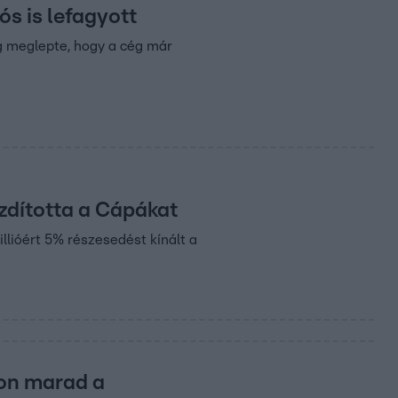
ós is lefagyott
g meglepte, hogy a cég már
zdította a Cápákat
llióért 5% részesedést kínált a
on marad a