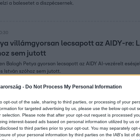
jelzi a balesetet a diszpécsernek.
20:30
ya villámgyorsan lecsapott az AIDY-re: 
hoz sem jutott
n Balogh Petya gyorsan lecsapott az AIDY AI-vezérelt esésje
 István szóhoz sem jutott.
arország -
Do Not Process My Personal Information
00
to opt-out of the sale, sharing to third parties, or processing of your per
t: Lilu szerint elképesztő a Z-
formation for targeted advertising by us, please use the below opt-out s
r selection. Please note that after your opt-out request is processed y
eing interest-based ads based on personal information utilized by us or
iatal startupok és meglepő ötletek: Lilu szerint a Cápák
disclosed to third parties prior to your opt-out. You may separately opt-
vadban teljesen megújul.
losure of your personal information by third parties on the IAB’s list of