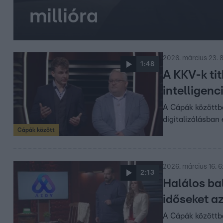
millióra
2026. március 23. 8
1:48
A KKV-k ti
intelligenc
A Cápák közöttbe
digitalizálásban
Cápák között
2026. március 16. 6
2:13
Halálos ba
időseket a
A Cápák közöttb