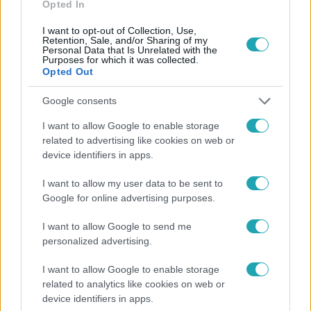
Opted In
I want to opt-out of Collection, Use,
Retention, Sale, and/or Sharing of my
Külföld
Personal Data that Is Unrelated with the
Purposes for which it was collected.
2023. április 17. 14:51
Opted Out
Nyomozás indult a brit miniszterelnök ellen
Google consents
Rishi Sunak felesége részesedést szerzett egy
gyermekgondozási vállalatban, amely nyertese lehet a
I want to allow Google to enable storage
kormányzati támogatási pénzek elosztásának.
related to advertising like cookies on web or
device identifiers in apps.
I want to allow my user data to be sent to
Google for online advertising purposes.
I want to allow Google to send me
personalized advertising.
I want to allow Google to enable storage
related to analytics like cookies on web or
device identifiers in apps.