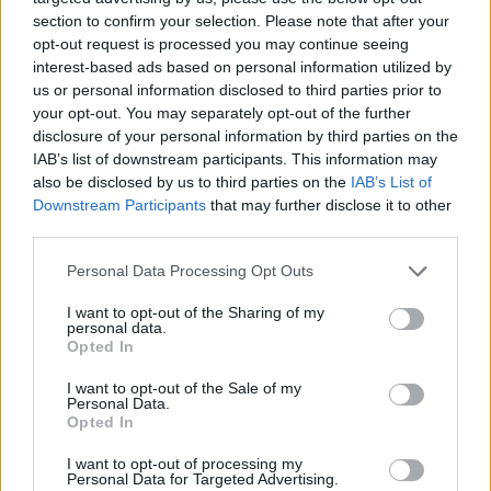
section to confirm your selection. Please note that after your
opt-out request is processed you may continue seeing
interest-based ads based on personal information utilized by
Külföld
us or personal information disclosed to third parties prior to
2023. április 25. 4:40
your opt-out. You may separately opt-out of the further
disclosure of your personal information by third parties on the
A kormány elajándékozta az állam részvényeit,
IAB’s list of downstream participants. This information may
csaknem százmilliárd kerülhet a vagyonkezelő
also be disclosed by us to third parties on the
IAB’s List of
alapítványokhoz
Downstream Participants
that may further disclose it to other
Csak a Mol és Richter részvényeikből idén tízmilliárdokat
third parties.
kapnak.
Please note that this website/app uses one or more Google
Personal Data Processing Opt Outs
services and may gather and store information including but
not limited to your visit or usage behaviour. You may click to
I want to opt-out of the Sharing of my
personal data.
grant or deny consent to Google and its third-party tags to
Opted In
use your data for below specified purposes in below Google
consent section.
I want to opt-out of the Sale of my
Personal Data.
Opted In
I want to opt-out of processing my
Personal Data for Targeted Advertising.