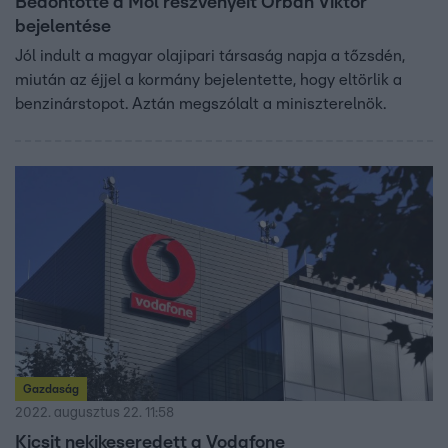
Bedöntötte a Mol részvényeit Orbán Viktor
bejelentése
Jól indult a magyar olajipari társaság napja a tőzsdén,
miután az éjjel a kormány bejelentette, hogy eltörlik a
benzinárstopot. Aztán megszólalt a miniszterelnök.
Gazdaság
2022. augusztus 22. 11:58
Kicsit nekikeseredett a Vodafone