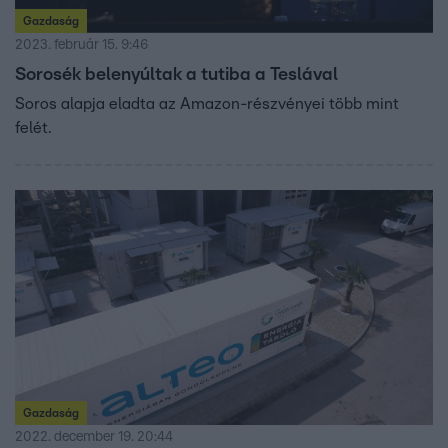
Gazdaság
2023. február 15. 9:46
Sorosék belenyúltak a tutiba a Teslával
Soros alapja eladta az Amazon-részvényei több mint
felét.
Gazdaság
2022. december 19. 20:44