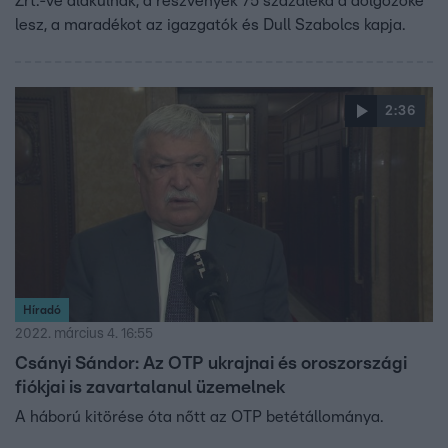
Zrt.-vé alakulnak, a részvények 75 százaléka a dolgozóké
lesz, a maradékot az igazgatók és Dull Szabolcs kapja.
2:36
Híradó
2022. március 4. 16:55
Csányi Sándor: Az OTP ukrajnai és oroszországi
fiókjai is zavartalanul üzemelnek
A háború kitörése óta nőtt az OTP betétállománya.