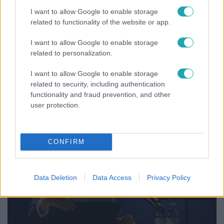
I want to allow Google to enable storage
Gazdaság
related to functionality of the website or app.
2023. március 20. 17:18
A Vodafone után a Yettelben is részesedése lett a
I want to allow Google to enable storage
related to personalization.
magyar államnak
A 4iG-vel cserélt részvényt a Corvinus Zrt., így szerzett
I want to allow Google to enable storage
az állam közvetett kisebbségi tulajdonrészt a
related to security, including authentication
telekommunikációs cégben.
functionality and fraud prevention, and other
user protection.
CONFIRM
Data Deletion
Data Access
Privacy Policy