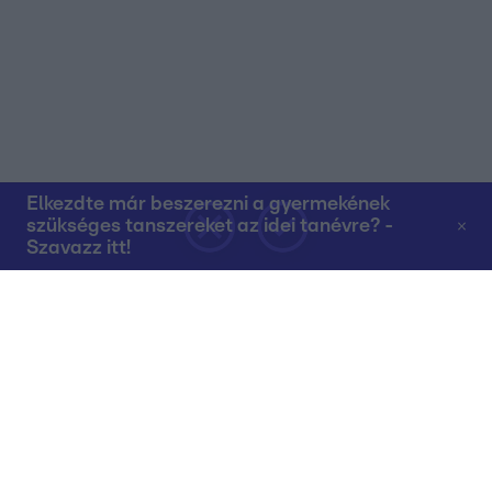
Elkezdte már beszerezni a gyermekének
szükséges tanszereket az idei tanévre? -
Szavazz itt!