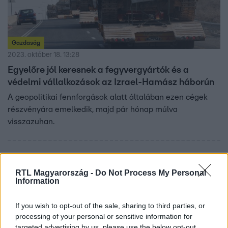
Gazdaság
2023. október 18. 13:28
Egyelőre jól keresnek a fegyvergyártók és a
védelmi vállalkozások az Izrael-Hamász háborún
A geopolitikai fennforgások alatt általában ezen cégek
részvényára emelkedik, majd pár hónap múlva
visszazuhan.
RTL Magyarország -
Do Not Process My Personal
Information
If you wish to opt-out of the sale, sharing to third parties, or
processing of your personal or sensitive information for
targeted advertising by us, please use the below opt-out