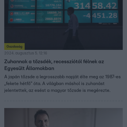
Gazdaság
2024. augusztus 5. 12:16
Zuhannak a tőzsdék, recessziótól félnek az
Egyesült Államokban
A japán tőzsde a legrosszabb napját élte meg az 1987-es
„fekete hétfő” óta. A világban máshol is zuhanást
jelentettek, az esést a magyar tőzsde is megérezte.