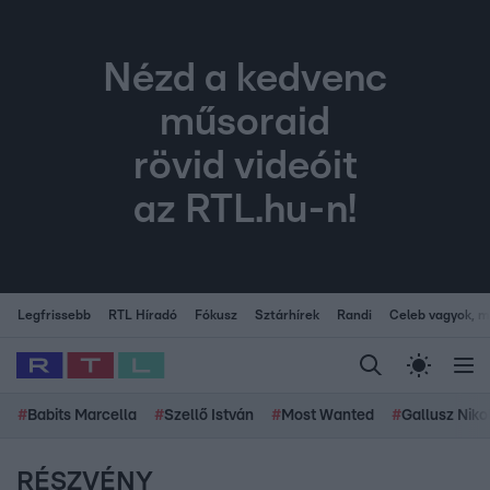
Nézd a kedvenc
műsoraid
rövid videóit
az RTL.hu-n!
Legfrissebb
RTL Híradó
Fókusz
Sztárhírek
Randi
Celeb vagyok, me
#
Babits Marcella
#
Szellő István
#
Most Wanted
#
Gallusz Niko
RÉSZVÉNY