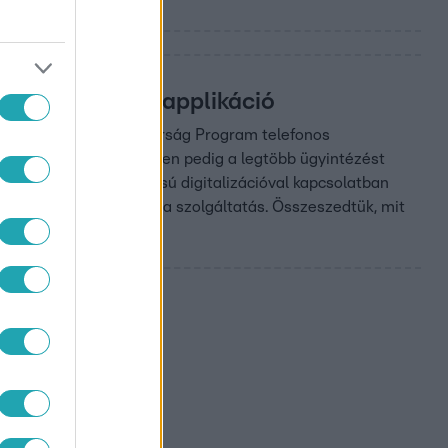
 letölthető az applikáció
a Digitális Állampolgárság Program telefonos
ősszel élesednek, a jövőben pedig a legtöbb ügyintézést
kat sem. A nagyszabású digitalizációval kapcsolatban
nyire lesz megbízható a szolgáltatás. Összeszedtük, mit
dön
országi