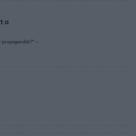
t a
i propagandát?” –