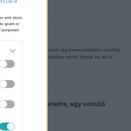
B’s List of
er and store
to grant or
ed purposes
ató
gyfélkapu pluszba. A fejlesztő cég kommunikációs vezetője
emiatt nem kell kormányablakba menni. Annak se, aki a
tábját a Békemenetre, egy vonuló