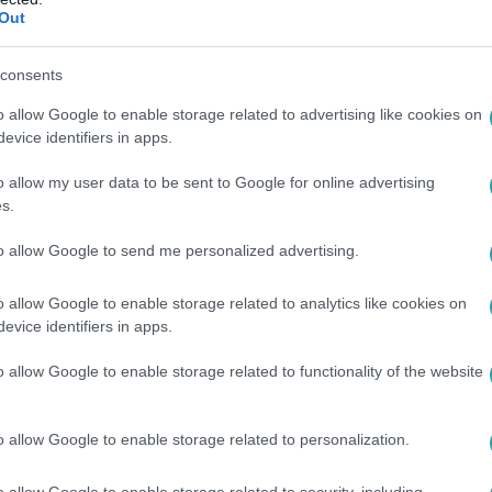
Out
consents
42
ön a digitális állampolgárság, szombattól
o allow Google to enable storage related to advertising like cookies on
evice identifiers in apps.
számítás kezdődik az ügyintézésében. Szombattól letölthető 
us 21-től pedig már regisztrálni is lehet rá. Az első funkciók 
o allow my user data to be sent to Google for online advertising
ehet majd elindítani, nem kell magunknál hordanunk okmányain
s.
lmi aggályok is felmerültek, és azt sem tudni még, hogy men
to allow Google to send me personalized advertising.
 programról.
o allow Google to enable storage related to analytics like cookies on
evice identifiers in apps.
23
áridő közeleg: így szavazhatnak a külföl
o allow Google to enable storage related to functionality of the website
ó magyar állampolgárok
o allow Google to enable storage related to personalization.
ell azoknak a magyar állampolgároknak, akiknek nincs magyar
vaznának június 9-én.
o allow Google to enable storage related to security, including