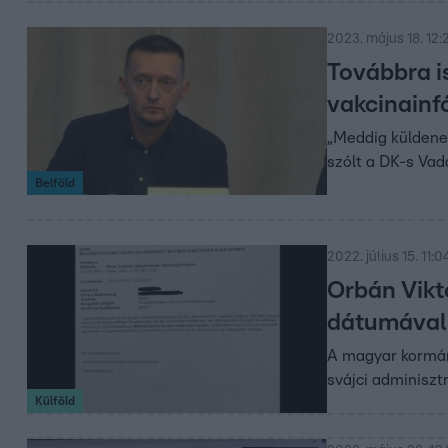
2023. május 18. 12:
Továbbra i
vakcinainf
„Meddig küldene
szólt a DK-s Vad
Belföld
2022. július 15. 11:0
Orbán Vikt
dátumával 
A magyar kormány
svájci adminiszt
Külföld