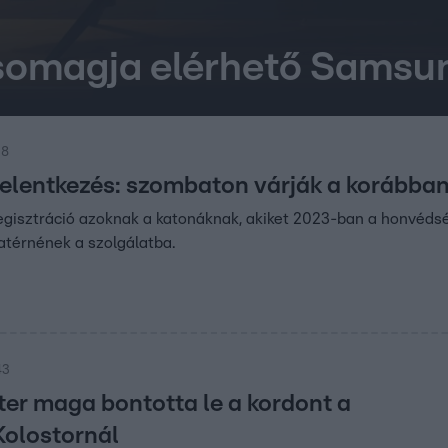
somagja elérhető Samsun
38
 jelentkezés: szombaton várják a korábban
egisztráció azoknak a katonáknak, akiket 2023-ban a honvédség
zatérnének a szolgálatba.
43
er maga bontotta le a kordont a
Kolostornál