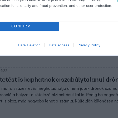
cation functionality and fraud prevention, and other user protection.
:04
CONFIRM
 Tisza Párt színeiben indulhat Magyar Pét
rópai parlamenti választásról beszélt Magyar Péter, de legutó
let és Szabadság Párt mai közgyűlésén a párt alelnökévé vála
Data Deletion
Data Access
Privacy Policy
 4:22
ntetést is kaphatnak a szabálytalanul dró
ár a százezret is meghaladhatja a nem játék drónok száma. H
sonló a helyzet a kötelező biztosításukkal is. Pedig ha engedél
t is okoz, még nagyobb lehet a számla. Külföldön különösen n