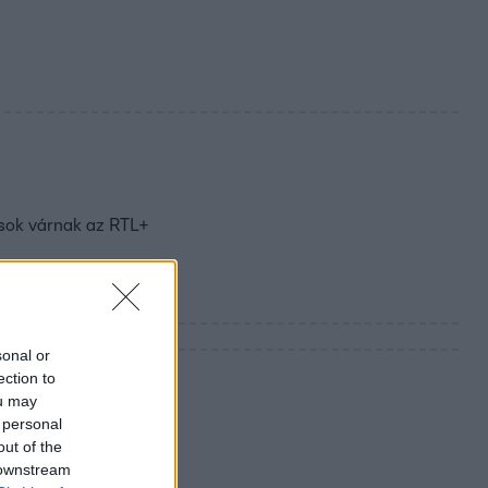
usok várnak az RTL+
sonal or
ection to
ou may
 personal
out of the
 downstream