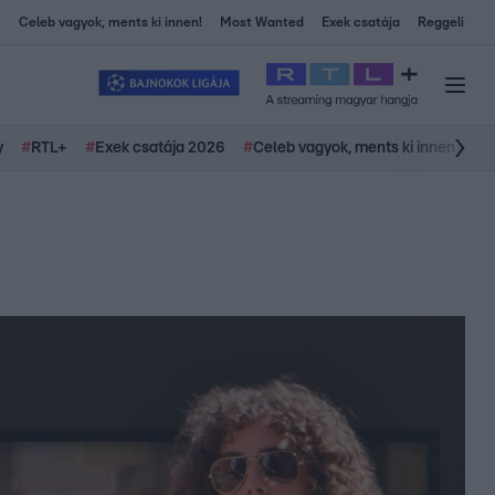
Celeb vagyok, ments ki innen!
Most Wanted
Exek csatája
Reggeli
y
#
RTL+
#
Exek csatája 2026
#
Celeb vagyok, ments ki innen
#
H