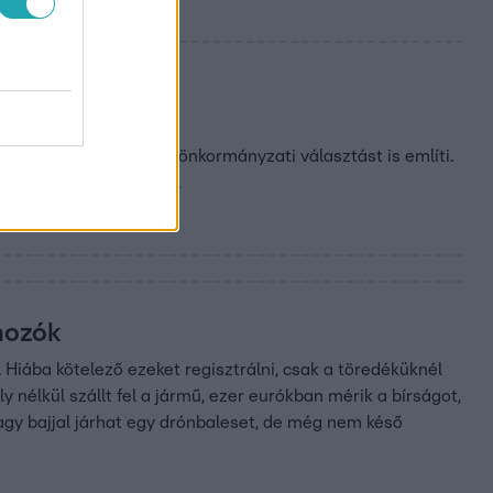
er
bbi posztjában már az önkormányzati választást is említi.
sztották Magyar Pétert.
nozók
iába kötelező ezeket regisztrálni, csak a töredéküknél
y nélkül szállt fel a jármű, ezer eurókban mérik a bírságot,
agy bajjal járhat egy drónbaleset, de még nem késő