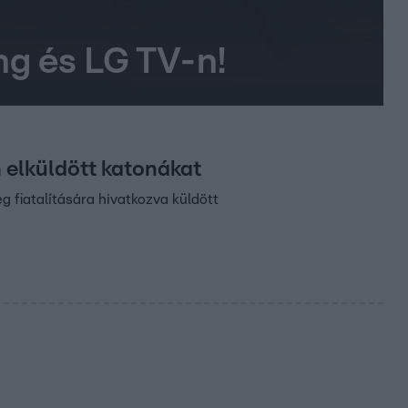
g és LG TV-n!
 elküldött katonákat
 fiatalítására hivatkozva küldött