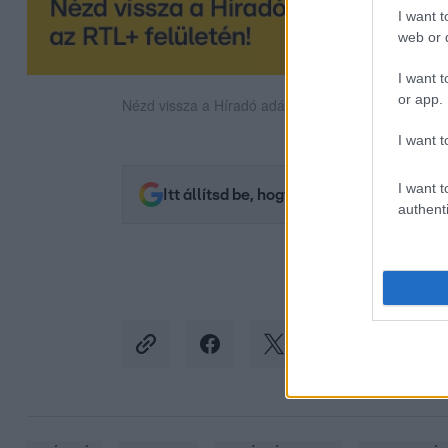
I want t
web or d
I want t
or app.
Nézd vissza a Híradó adásait az RTL+ felületén!
I want t
I want t
Itt állítsd be, hogy az RTL.hu az elsők 
authenti