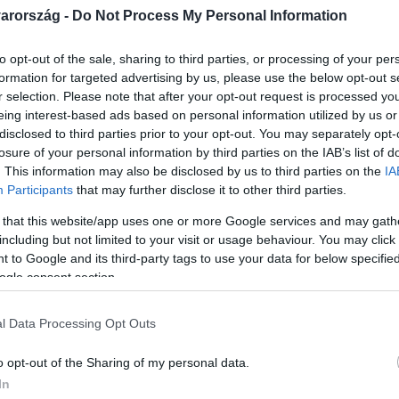
arország -
Do Not Process My Personal Information
to opt-out of the sale, sharing to third parties, or processing of your per
formation for targeted advertising by us, please use the below opt-out s
r selection. Please note that after your opt-out request is processed y
Link másolása
eing interest-based ads based on personal information utilized by us or
disclosed to third parties prior to your opt-out. You may separately opt-
losure of your personal information by third parties on the IAB’s list of
. This information may also be disclosed by us to third parties on the
IA
Participants
that may further disclose it to other third parties.
kus szerint „gyomorforgató, hogy a kormány
” a regisztrációkor közölt adatokat. A
 that this website/app uses one or more Google services and may gath
including but not limited to your visit or usage behaviour. You may click 
sekor betartották az adatvédelmi
 to Google and its third-party tags to use your data for below specifi
ogle consent section.
l Data Processing Opt Outs
o opt-out of the Sharing of my personal data.
In