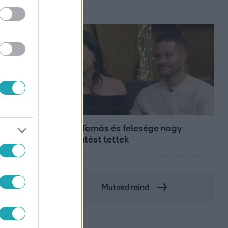
Bulvár
Veréb Tamás és felesége nagy
bejelentést tettek
Mutasd mind