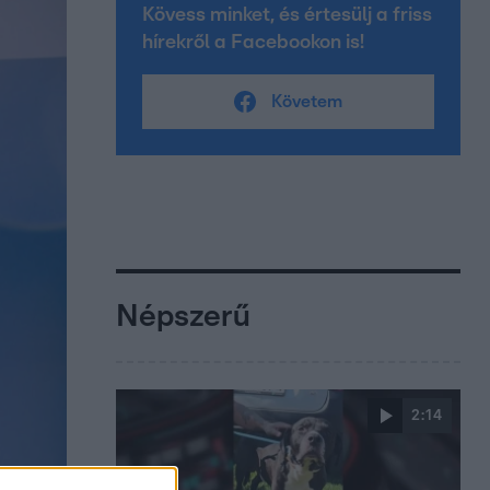
Kövess minket, és értesülj a friss
hírekről a Facebookon is!
Követem
Népszerű
2:14