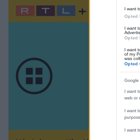
I want t
Opted 
I want 
Advertis
Opted 
I want t
of my P
was col
Opted 
Google 
I want t
web or d
I want t
purpose
I want 