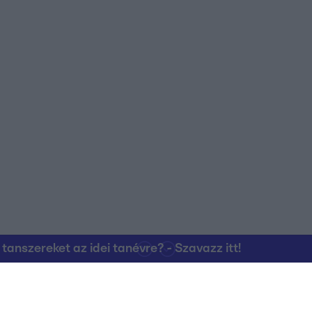
nszereket az idei tanévre? - Szavazz itt!