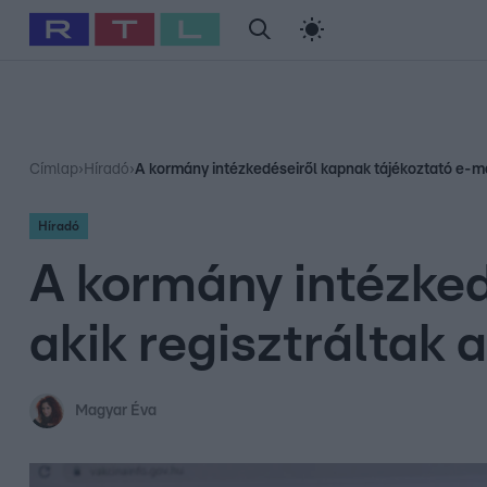
#
Babits Marcella
#
Szellő István
#
Most Wanted
#
Gallusz Ni
Címlap
›
Híradó
›
A kormány intézkedéseiről kapnak tájékoztató e-mail
Híradó
A kormány intézked
akik regisztráltak a
Magyar Éva