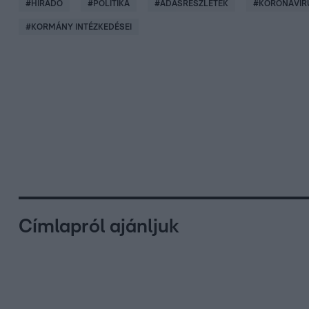
#
HÍRADÓ
#
POLITIKA
#
ADÁSRÉSZLETEK
#
KORONAVÍR
#
KORMÁNY INTÉZKEDÉSEI
Címlapról ajánljuk