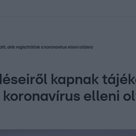
kolett
#
Időjárás
#
RTL műsor
#
Víz
#
Magyar Péter
#
Csillagjeg
t, akik regisztráltak a koronavírus elleni oltásra
éseiről kapnak tájék
 koronavírus elleni o