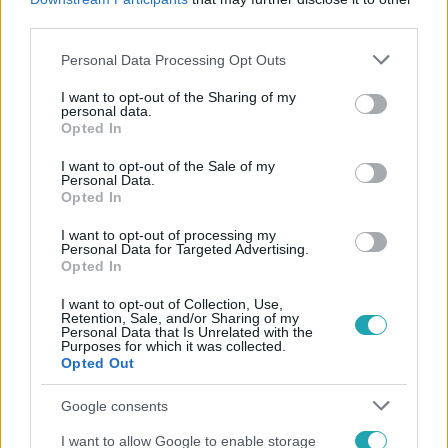
#
REGISZTRÁCIÓ
third parties.
Please note that this website/app uses one or more Google
Personal Data Processing Opt Outs
services and may gather and store information including but
not limited to your visit or usage behaviour. You may click to
I want to opt-out of the Sharing of my
personal data.
grant or deny consent to Google and its third-party tags to
Opted In
use your data for below specified purposes in below Google
consent section.
I want to opt-out of the Sale of my
Personal Data.
Népszerű
Opted In
I want to opt-out of processing my
Personal Data for Targeted Advertising.
Opted In
I want to opt-out of Collection, Use,
Retention, Sale, and/or Sharing of my
Personal Data that Is Unrelated with the
Purposes for which it was collected.
Opted Out
Google consents
I want to allow Google to enable storage