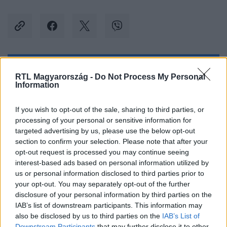
Kövess minket, és értesülj a friss hírekről a
RTL Magyarország -
Do Not Process My Personal
Information
Facebookon is!
If you wish to opt-out of the sale, sharing to third parties, or
Követem
processing of your personal or sensitive information for
targeted advertising by us, please use the below opt-out
section to confirm your selection. Please note that after your
opt-out request is processed you may continue seeing
interest-based ads based on personal information utilized by
us or personal information disclosed to third parties prior to
#
BELFÖLD
#
OLTÁSI AKCIÓ
#
VAKCINA
your opt-out. You may separately opt-out of the further
disclosure of your personal information by third parties on the
#
KORONAVÍRUS
#
GYÖRGY ISTVÁN
IAB’s list of downstream participants. This information may
also be disclosed by us to third parties on the
IAB’s List of
#
KÓRHÁZI OLTÓPONT
#
SZAKRENDELŐ
Downstream Participants
that may further disclose it to other