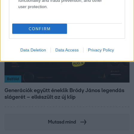
functionality and fraud prevention, and other
user protection.
CONFIRM
Data Deletion
Data Access
Privacy Policy
Belföld
Generációk együtt éneklik Bródy János legendás
slágerét – elkészült az új klip
Mutasd mind