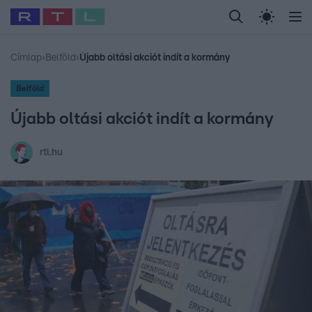
Legfrissebb
RTL Híradó
Fókusz
Sztárhírek
Randi
Celeb vagyok, me
#
Babits Marcella
#
Szellő István
#
Most Wanted
#
Gallusz Niko
Címlap
›
Belföld
›
Újabb oltási akciót indít a kormány
Belföld
Újabb oltási akciót indít a kormány
rtl.hu