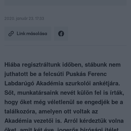
2020. január 23. 17:33
Link másolása
Hiába regisztráltunk időben, stábunk nem
juthatott be a felcsúti Puskás Ferenc
Labdarúgó Akadémia szurkolói ankétjára.
Sőt, munkatársaink nevét külön fel is írták,
hogy őket még véletlenül se engedjék be a
találkozóra, amelyen ott voltak az
Akadémia vezetői is. Arról kérdeztük volna
őket, amit két éve, jogerős bírósági ítélet