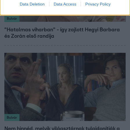
Data Deletion
Data Access
Privacy Policy
Bulvár
"Hatalmas viharban" - így zajlott Hegyi Barbara
és Zorán első randija
Bulvár
Nem hinnéd, melyik világsztárnak tulajdonítják a