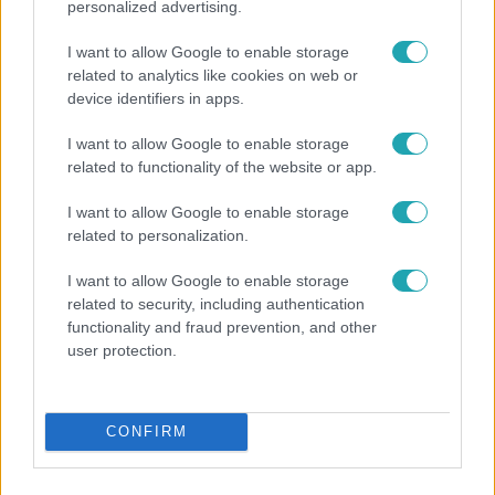
personalized advertising.
I want to allow Google to enable storage
related to analytics like cookies on web or
device identifiers in apps.
I want to allow Google to enable storage
Híradó
related to functionality of the website or app.
Lannert Judit az RTL-nek: Maradnak a
I want to allow Google to enable storage
tankerületek és a Klebelsberg Központ, de
related to personalization.
átalakítják őket
I want to allow Google to enable storage
related to security, including authentication
functionality and fraud prevention, and other
user protection.
CONFIRM