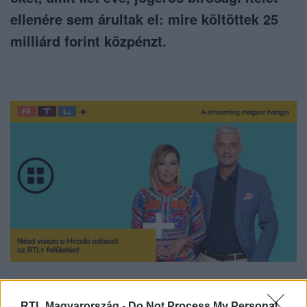
ellenére sem árultak el: mire költöttek 25
milliárd forint közpénzt.
Nézd vissza a Híradó adásait az RTL+ felületén!
RTL Magyarország -
Do Not Process My Personal