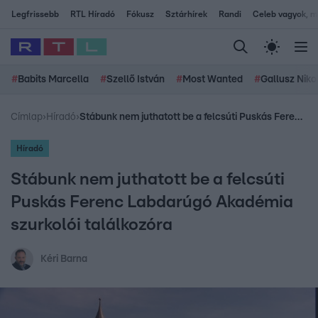
Legfrissebb
RTL Híradó
Fókusz
Sztárhírek
Randi
Celeb vagyok, me
#
Babits Marcella
#
Szellő István
#
Most Wanted
#
Gallusz Niko
Címlap
›
Híradó
›
Stábunk nem juthatott be a felcsúti Puskás Ferenc Labdarúgó Akadémia szurkolói találkozóra
Híradó
Stábunk nem juthatott be a felcsúti
Puskás Ferenc Labdarúgó Akadémia
szurkolói találkozóra
Kéri Barna