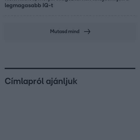
legmagasabb IQ-t
Mutasd mind
Címlapról ajánljuk