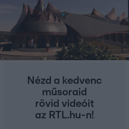
Nézd a kedvenc
műsoraid
rövid videóit
az RTL.hu-n!