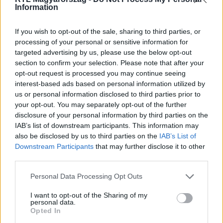
Information
Itt állítsd be, hogy az RTL.hu az elsők között
If you wish to opt-out of the sale, sharing to third parties, or
legyen a Google-találatokban!
processing of your personal or sensitive information for
targeted advertising by us, please use the below opt-out
section to confirm your selection. Please note that after your
opt-out request is processed you may continue seeing
interest-based ads based on personal information utilized by
us or personal information disclosed to third parties prior to
your opt-out. You may separately opt-out of the further
disclosure of your personal information by third parties on the
IAB’s list of downstream participants. This information may
also be disclosed by us to third parties on the
IAB’s List of
Downstream Participants
that may further disclose it to other
third parties.
Kövess minket, és értesülj a friss hírekről a
Please note that this website/app uses one or more Google
Personal Data Processing Opt Outs
Facebookon is!
services and may gather and store information including but
not limited to your visit or usage behaviour. You may click to
I want to opt-out of the Sharing of my
personal data.
Követem
grant or deny consent to Google and its third-party tags to
Opted In
use your data for below specified purposes in below Google