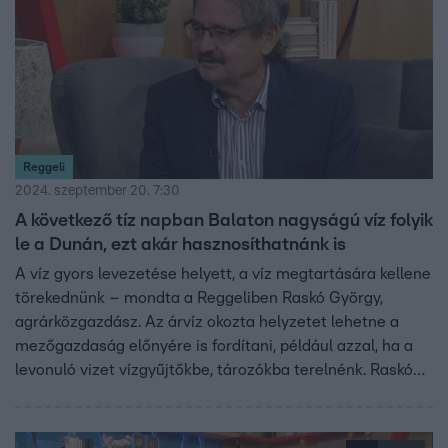
Reggeli
2024. szeptember 20. 7:30
A következő tíz napban Balaton nagyságú víz folyik
le a Dunán, ezt akár hasznosíthatnánk is
A víz gyors levezetése helyett, a víz megtartására kellene
törekednünk – mondta a Reggeliben Raskó György,
agrárközgazdász. Az árvíz okozta helyzetet lehetne a
mezőgazdaság előnyére is fordítani, például azzal, ha a
levonuló vizet vízgyűjtőkbe, tározókba terelnénk. Raskó
György arról is beszélt, hogy a mostani árhullámból egy
igen nagy területen lehetne megoldani az öntözést, ami
azért lenne fontos, mert az elmúlt három évben 1500