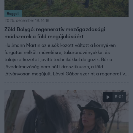
Reggeli
2025. december 19. 14:16
Zöld Bolygó: regeneratív mezőgazdasági
módszerek a föld megújulásáért
Hullmann Martin az elsők között váltott a környéken
forgatás nélküli művelésre, takarónövényekkel és
talajszerkezetet javító technikákkal dolgozik. Bár a
jövedelmezőség nem nőtt drasztikusan, a föld
látványosan megújult. Lévai Gábor szerint a regeneratív
mezőgazdaság képzéseivel a fiatal gazdák is
megismerhetik ezeket a fenntartható módszereket.
5:01