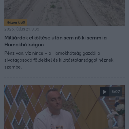
Házon kívül
2025. július 21. 9:35
Milliárdok elköltése után sem nő ki semmi a
Homokhátságon
Pénz van, víz nincs – a Homokhátság gazdái a
sivatagosodó földekkel és kilátástalansággal néznek
szembe.
5:07