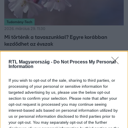
Tudomány-Tech
2026. március 29. 11:30
Mi történik a tavaszunkkal? Egyre korábban
kezdődhet az évszak
A tavasz 2100-ra akár 23 nappal korábban érkezhet. A
klímaváltozás miatt kiszámíthatatlanabb lesz, ami a
RTL Magyarország -
Do Not Process My Personal
Information
növényeket és állatokat is érinti.
If you wish to opt-out of the sale, sharing to third parties, or
processing of your personal or sensitive information for
targeted advertising by us, please use the below opt-out
section to confirm your selection. Please note that after your
opt-out request is processed you may continue seeing
interest-based ads based on personal information utilized by
us or personal information disclosed to third parties prior to
your opt-out. You may separately opt-out of the further