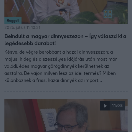
Reggeli
2025. július 11. 10:31
Beindult a magyar dinnyeszezon – Így válaszd ki a
legédesebb darabot!
Késve, de végre berobbant a hazai dinnyeszezon: a
májusi hideg és a szeszélyes időjárás után most már
valódi, édes magyar görögdinnyék kerülhetnek az
asztalra. De vajon milyen lesz az idei termés? Miben
különböznek a friss, hazai dinnyék az import
változatoktól? Meggyes Milán dinnyetermelőt kérdeztük
arról, hogyan ismerhetjük fel a legfinomabb darabokat, és
azt is elárulta, mit jelent az, hogy egy dinnye „tökre
11:08
oltott”.