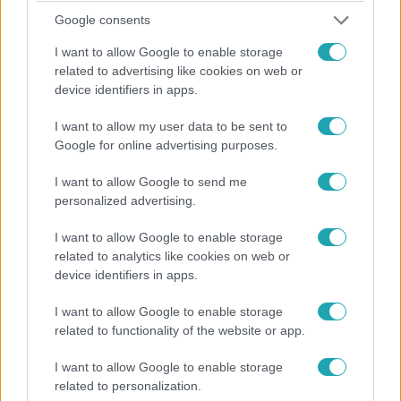
Google consents
I want to allow Google to enable storage
Híradó
related to advertising like cookies on web or
2026. március 15. 17:33
device identifiers in apps.
Árrobbanás a műtrágyáknál: az élelmiszer is
drágulhat az iráni háború miatt
I want to allow my user data to be sent to
Google for online advertising purposes.
Két hét alatt harmadával drágult a műtrágya, ami a
lehető legrosszabbkor, a tavaszi vetés kezdetén sújtja a
I want to allow Google to send me
mezőgazdaságot.
personalized advertising.
I want to allow Google to enable storage
related to analytics like cookies on web or
device identifiers in apps.
I want to allow Google to enable storage
related to functionality of the website or app.
I want to allow Google to enable storage
related to personalization.