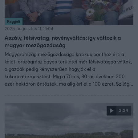
Reggeli
2025. augusztus 11. 10:04
Aszály, félsivatag, növényváltás: így változik a
magyar mezőgazdaság
Magyarország mezőgazdasága kritikus ponthoz ért: a
keleti országrész egyes területei már félsivataggá váltak,
a gazdák pedig kényszerűen hagyják el a
kukoricatermesztést. Míg a 70-es, 80-as években 300
ezer hektáron öntöztek, ma alig éri el a 100 ezret. Szilágyi
Mihály gazda és Braunmüller Lajos, az Agrárszektor
főszerkesztője arról beszéltek, miért nincs jó válasz a
klímaváltozás kihívásaira – és miért kényszerülnek a
2:24
termelők új növényekre váltani.