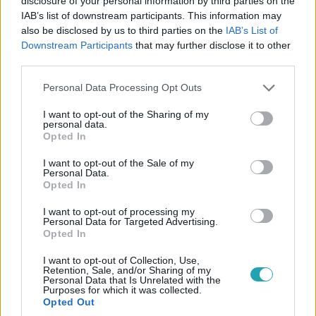
disclosure of your personal information by third parties on the
IAB’s list of downstream participants. This information may
also be disclosed by us to third parties on the
IAB’s List of
Downstream Participants
that may further disclose it to other
Nagyvilág
third parties.
2026. március 27. 11:30
Please note that this website/app uses one or more Google
Mit jelenthet a magyar struccfarmoknak, hogy
Personal Data Processing Opt Outs
services and may gather and store information including but
4000 méteren is tojnak a struccok?
not limited to your visit or usage behaviour. You may click to
I want to opt-out of the Sharing of my
personal data.
Bolíviában, El Altóban 4000 méter felett struccok élnek
grant or deny consent to Google and its third-party tags to
Opted In
és tojnak. A kísérlet a klímaváltozás korában Európának
use your data for below specified purposes in below Google
is üzen az állattenyésztésről.
consent section.
I want to opt-out of the Sale of my
Personal Data.
Opted In
I want to opt-out of processing my
3:00
Personal Data for Targeted Advertising.
Opted In
I want to opt-out of Collection, Use,
Retention, Sale, and/or Sharing of my
Personal Data that Is Unrelated with the
Purposes for which it was collected.
Opted Out