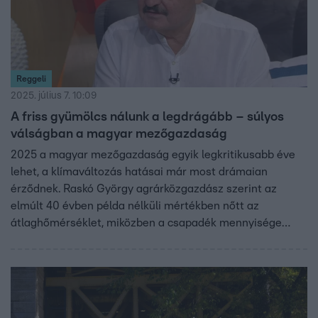
Reggeli
2025. július 7. 10:09
A friss gyümölcs nálunk a legdrágább – súlyos
válságban a magyar mezőgazdaság
2025 a magyar mezőgazdaság egyik legkritikusabb éve
lehet, a klímaváltozás hatásai már most drámaian
érződnek. Raskó György agrárközgazdász szerint az
elmúlt 40 évben példa nélküli mértékben nőtt az
átlaghőmérséklet, miközben a csapadék mennyisége
csökken. A gyümölcsárak 70-80 százalékkal emelkedtek,
miközben hazánkban az alapvető élelmiszerek
adóterhelése az egyik legmagasabb Európában. A kérdés:
hogyan tud alkalmazkodni az agrárium és a fogyasztó
egyaránt a klímakrízishez?