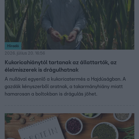
Híradó
2026. július 20. 16:56
Kukoricahiánytól tartanak az állattartók, az
élelmiszerek is drágulhatnak
A nullával egyenlő a kukoricatermés a Hajdúságban. A
gazdák kényszerből aratnak, a takarmányhiány miatt
hamarosan a boltokban is drágulás jöhet.