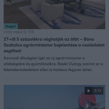
Reggeli
2026. május 12. 11:15
27-ről 5 százalékra vághatják az áfát – Bóna
Szabolcs agrárminiszter bejelentése a családokat
segítheti
Azonnali áfavágást ígér az új agrárminiszter a
zöldségekre és gyümölcsökre. Raskó György szerint ez a
feketekereskedelem ellen is hatásos fegyver lehet.
3:13