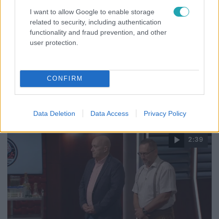
I want to allow Google to enable storage
related to security, including authentication
Belföld
functionality and fraud prevention, and other
2026. március 10. 14:20
user protection.
Benzinárstop 2026: ennyibe kerül mától a gázolaj
és a benzin
Benzinárstop 2026: a kormány éjféltől védett árat
CONFIRM
vezetett be, mutatjuk, mennyibe kerül mától a benzin és a
gázolaj.
Data Deletion
Data Access
Privacy Policy
2:39