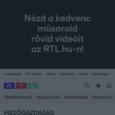
Nézd a kedvenc
műsoraid
rövid videóit
az RTL.hu-n!
Legfrissebb
RTL Híradó
Fókusz
Sztárhírek
Randi
Celeb vagyok, me
#
Babits Marcella
#
Szellő István
#
Most Wanted
#
Gallusz Niko
MEZŐGAZDASÁG