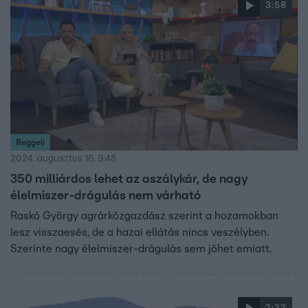
3:58
milliárd forintot tett ki az aszálykár. A közgazdász szerint
szerencsétlen dolog ölbe tett kézzel nézni, ahogy
Magyarország elsivatagosodik.
Reggeli
2024. augusztus 16. 9:48
350 milliárdos lehet az aszálykár, de nagy
élelmiszer-drágulás nem várható
Raskó György agrárközgazdász szerint a hozamokban
lesz visszaesés, de a hazai ellátás nincs veszélyben.
Szerinte nagy élelmiszer-drágulás sem jöhet emiatt.
2:32