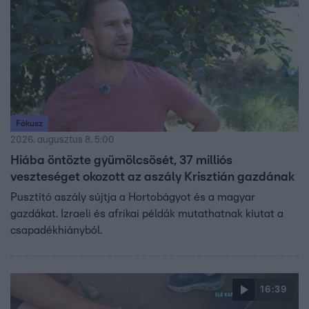
Fókusz
2026. augusztus 8. 5:00
Hiába öntözte gyümölcsösét, 37 milliós
veszteséget okozott az aszály Krisztián gazdának
Pusztító aszály sújtja a Hortobágyot és a magyar
gazdákat. Izraeli és afrikai példák mutathatnak kiutat a
csapadékhiányból.
16:39