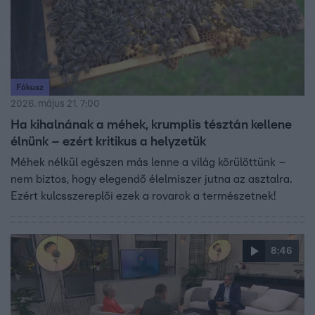
Fókusz
2026. május 21. 7:00
Ha kihalnának a méhek, krumplis tésztán kellene
élnünk – ezért kritikus a helyzetük
Méhek nélkül egészen más lenne a világ körülöttünk –
nem biztos, hogy elegendő élelmiszer jutna az asztalra.
Ezért kulcsszereplői ezek a rovarok a természetnek!
8:46