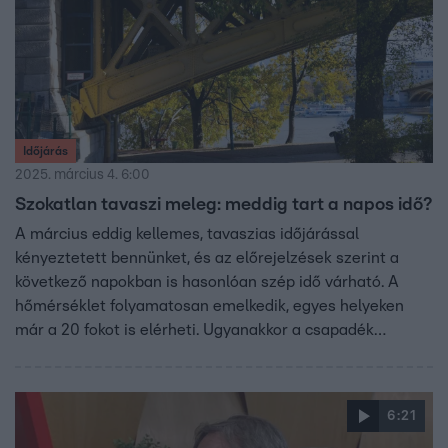
Időjárás
2025. március 4. 6:00
Szokatlan tavaszi meleg: meddig tart a napos idő?
A március eddig kellemes, tavaszias időjárással
kényeztetett bennünket, és az előrejelzések szerint a
következő napokban is hasonlóan szép idő várható. A
hőmérséklet folyamatosan emelkedik, egyes helyeken
már a 20 fokot is elérheti. Ugyanakkor a csapadék
továbbra is elkerüli hazánkat, ami kihívásokat jelenthet a
mezőgazdaság számára.
6:21