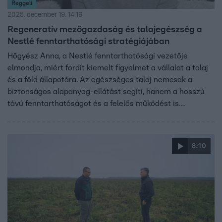
Reggeli
2025. december 19. 14:16
Regeneratív mezőgazdaság és talajegészség a
Nestlé fenntarthatósági stratégiájában
Hőgyész Anna, a Nestlé fenntarthatósági vezetője
elmondja, miért fordít kiemelt figyelmet a vállalat a talaj
és a föld állapotára. Az egészséges talaj nemcsak a
biztonságos alapanyag-ellátást segíti, hanem a hosszú
távú fenntarthatóságot és a felelős működést is
támogatja. A regeneratív mezőgazdaság révén a
vízgazdálkodás helyreállítása és a talaj kimerülésének
megelőzése is lehetséges.
8:10