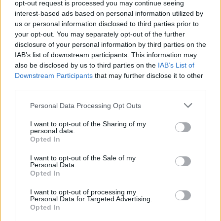
opt-out request is processed you may continue seeing
interest-based ads based on personal information utilized by
us or personal information disclosed to third parties prior to
Követem
your opt-out. You may separately opt-out of the further
disclosure of your personal information by third parties on the
IAB’s list of downstream participants. This information may
also be disclosed by us to third parties on the
IAB’s List of
Downstream Participants
that may further disclose it to other
third parties.
#
GAZDASÁG
#
PÉNZÜGY
#
PÉNZ
#
ENERGIAÁRAK
Please note that this website/app uses one or more Google
Personal Data Processing Opt Outs
#
ÁFA
#
SZEDD MAGAD
#
CSERESZNYE
services and may gather and store information including but
not limited to your visit or usage behaviour. You may click to
I want to opt-out of the Sharing of my
#
BUDAPESTI NAGYBANI PIAC
#
LOGISZTIKA
personal data.
grant or deny consent to Google and its third-party tags to
Opted In
#
GYÜMÖLCSÁRAK
#
MEZŐGAZDASÁG
use your data for below specified purposes in below Google
consent section.
I want to opt-out of the Sale of my
#
AGÁRKÖZGAZDASÁGI KUTATÓINTÉZET
Personal Data.
Opted In
I want to opt-out of processing my
Personal Data for Targeted Advertising.
Opted In