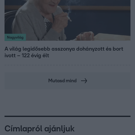
Nagyvilág
A világ legidősebb asszonya dohányzott és bort
ivott – 122 évig élt
Mutasd mind
Címlapról ajánljuk