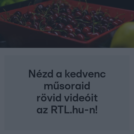
Nézd a kedvenc
műsoraid
rövid videóit
az RTL.hu-n!