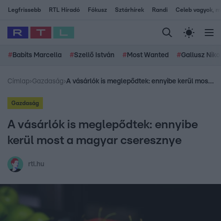
Legfrissebb
RTL Híradó
Fókusz
Sztárhírek
Randi
Celeb vagyok, me
#
Babits Marcella
#
Szellő István
#
Most Wanted
#
Gallusz Niko
Címlap
›
Gazdaság
›
A vásárlók is meglepődtek: ennyibe kerül most a magyar cseresznye
Gazdaság
A vásárlók is meglepődtek: ennyibe
kerül most a magyar cseresznye
rtl.hu