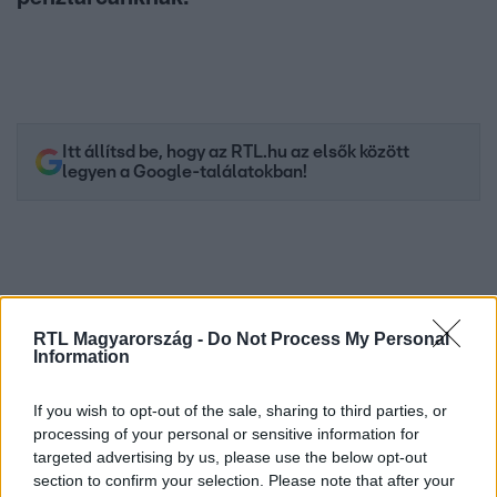
Itt állítsd be, hogy az RTL.hu az elsők között
legyen a Google-találatokban!
RTL Magyarország -
Do Not Process My Personal
Information
If you wish to opt-out of the sale, sharing to third parties, or
processing of your personal or sensitive information for
targeted advertising by us, please use the below opt-out
Kövess minket, és értesülj a friss hírekről a
section to confirm your selection. Please note that after your
Facebookon is!