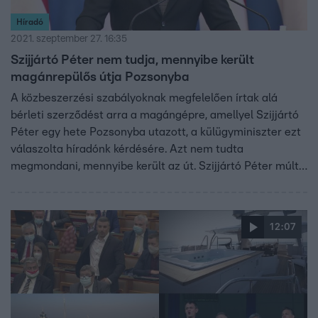
Híradó
2021. szeptember 27. 16:35
Szijjártó Péter nem tudja, mennyibe került
magánrepülős útja Pozsonyba
A közbeszerzési szabályoknak megfelelően írtak alá
bérleti szerződést arra a magángépre, amellyel Szijjártó
Péter egy hete Pozsonyba utazott, a külügyminiszter ezt
válaszolta híradónk kérdésére. Azt nem tudta
megmondani, mennyibe került az út. Szijjártó Péter múlt
hétfőn egy olyan cég repülőjével utazott a Budapesttől
200 kilométerre lévő városba, amely tavaly 3 milliárd
forint állami támogatást kapott.
12:07