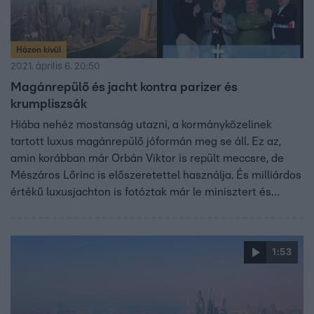
Házon kívül
2021. április 6. 20:50
Magánrepülő és jacht kontra parizer és
krumpliszsák
Hiába nehéz mostanság utazni, a kormányközelinek
tartott luxus magánrepülő jóformán meg se áll. Ez az,
amin korábban már Orbán Viktor is repült meccsre, de
Mészáros Lőrinc is előszeretettel használja. És milliárdos
értékű luxusjachton is fotóztak már le minisztert és
kormányközeli üzletembereket. Ahogy közelednek a
választások, az ellenzéki pártok úgy hozzák egyre
gyakrabban szóba a kormányzati urizálást, vagyis a luxus
1:53
életmódot.