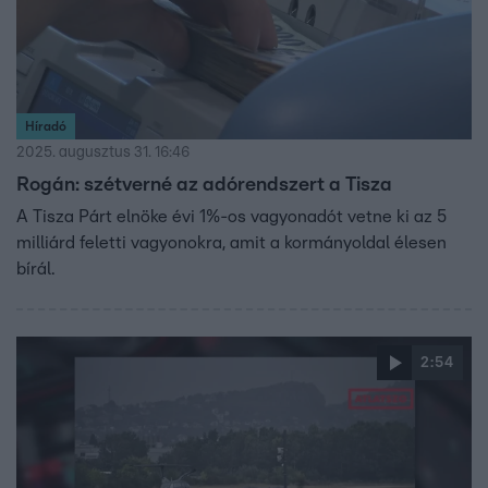
Híradó
2025. augusztus 31. 16:46
Rogán: szétverné az adórendszert a Tisza
A Tisza Párt elnöke évi 1%-os vagyonadót vetne ki az 5
milliárd feletti vagyonokra, amit a kormányoldal élesen
bírál.
2:54