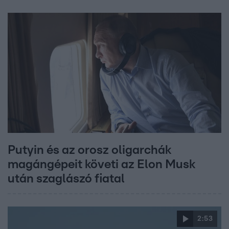
Putyin és az orosz oligarchák
magángépeit követi az Elon Musk
után szaglászó fiatal
2:53