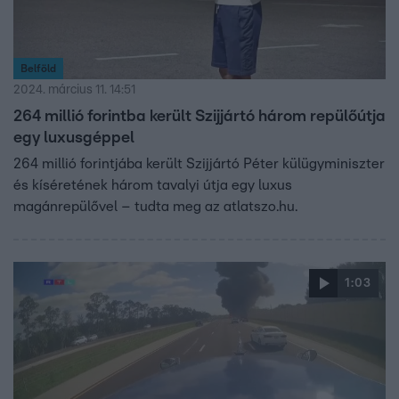
Belföld
2024. március 11. 14:51
264 millió forintba került Szijjártó három repülőútja
egy luxusgéppel
264 millió forintjába került Szijjártó Péter külügyminiszter
és kíséretének három tavalyi útja egy luxus
magánrepülővel – tudta meg az atlatszo.hu.
1:03