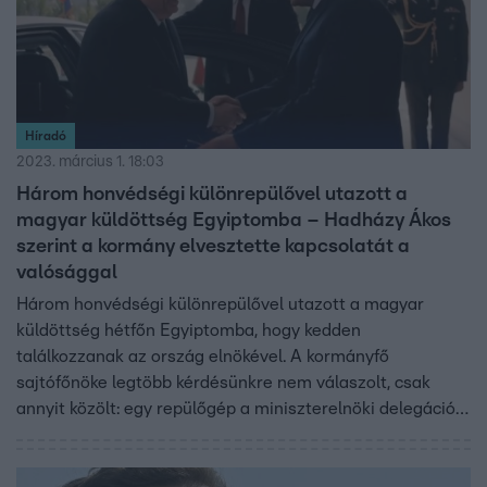
Híradó
2023. március 1. 18:03
Három honvédségi különrepülővel utazott a
magyar küldöttség Egyiptomba – Hadházy Ákos
szerint a kormány elvesztette kapcsolatát a
valósággal
Három honvédségi különrepülővel utazott a magyar
küldöttség hétfőn Egyiptomba, hogy kedden
találkozzanak az ország elnökével. A kormányfő
sajtófőnöke legtöbb kérdésünkre nem válaszolt, csak
annyit közölt: egy repülőgép a miniszterelnöki delegációt,
egy az üzleti küldöttséget és egy pedig Szijjártó Pétert és
kíséretét szállította. Hadházy Ákos független