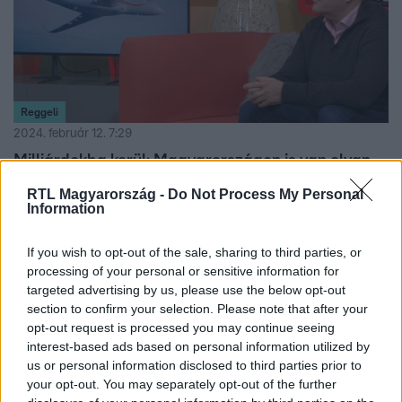
Reggeli
2024. február 12. 7:29
Milliárdokba kerül: Magyarországon is van olyan
magángép, amivel Taylor Swift repül
RTL Magyarország -
Do Not Process My Personal
Information
Falcon 900-as egy középkategóriás business jet –
mondta Szüle Zsolt pilóta Taylor Swift utóbbi időben
sokat emlegetett magánrepülőjéről. Az énekesnőt sokan
If you wish to opt-out of the sale, sharing to third parties, or
processing of your personal or sensitive information for
kritizálták azért, mert sokat repül magángéppel, ez pedig
targeted advertising by us, please use the below opt-out
a rajongók és a kritikusok szerint sem környezettudatos
section to confirm your selection. Please note that after your
magatartás. A kényelem mellett sok mindent meg kell
opt-out request is processed you may continue seeing
fizetni egy ilyen gép üzemeltetésénél – mennyit kell az
interest-based ads based on personal information utilized by
énekesnek egy útért fizetnie, mennyibe kerül maga a
us or personal information disclosed to third parties prior to
gép? Illetve hol van Taylor Swift gépe a szaúdi uralkodó
your opt-out. You may separately opt-out of the further
magánflottájához képest?