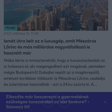
Híradó
2021. március 13. 17:38
Ismét útra kelt az a luxusgép, amit Mészáros
Lőrinc és más milliárdos nagyvállalkozó is
használt már
Hiába kérte a miniszterelnök, hogy a luxusutazásokat az
is halassza el, aki megengedheti ezt magának, pénteken
mégis Budapestről Dubajba repült az a magánrepülő,
amelyet korábban többször is Mészáros Lőrinc, családja
és üzlettársai használtak - ezt a 24.hu szúrta ki. A
Momentum szerint a fideszes elit magasról tesz a
járványra és a többi emberre.
Elkezdte már beszerezni a gyermekének
szükséges tanszereket az idei tanévre? -
2:19
Szavazz itt!