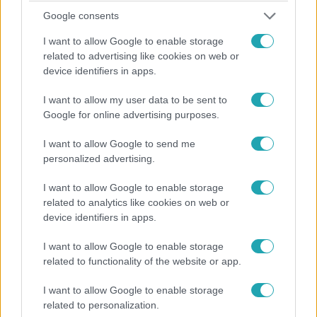
Google consents
I want to allow Google to enable storage
related to advertising like cookies on web or
device identifiers in apps.
I want to allow my user data to be sent to
Google for online advertising purposes.
Tudomány-Tech
I want to allow Google to send me
2023. november 22. 20:11
personalized advertising.
Thomas Piketty a magánrepülők betiltásával
harcolna a klímaválság ellen
I want to allow Google to enable storage
related to analytics like cookies on web or
A híres egyenlőségkutató szerint a jelenlegi
device identifiers in apps.
klímapolitikák azért nem működnek, mert nem
foglalkoznak a gazdag országokban élő szegény
I want to allow Google to enable storage
emberekkel.
related to functionality of the website or app.
I want to allow Google to enable storage
related to personalization.