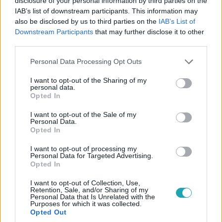
disclosure of your personal information by third parties on the
IAB’s list of downstream participants. This information may
also be disclosed by us to third parties on the
IAB’s List of
Downstream Participants
that may further disclose it to other
third parties.
Please note that this website/app uses one or more Google
Personal Data Processing Opt Outs
services and may gather and store information including but
not limited to your visit or usage behaviour. You may click to
I want to opt-out of the Sharing of my
Belföld
personal data.
grant or deny consent to Google and its third-party tags to
2023. december 1. 10:04
Opted In
use your data for below specified purposes in below Google
Feltűnt egy újabb luxusrepülő a NER-es
consent section.
I want to opt-out of the Sale of my
birodalomban
Personal Data.
Opted In
Akárcsak a Mészáros Lőrinchez köthető magánrepülő, ez
is osztrák lajstromjellel van ellátva, de más hasonlóság is
I want to opt-out of processing my
Personal Data for Targeted Advertising.
van köztük. Például, hogy egyiknek sem tudjuk, ki a
Opted In
tényleges tulajdonosa.
I want to opt-out of Collection, Use,
Retention, Sale, and/or Sharing of my
Personal Data that Is Unrelated with the
Purposes for which it was collected.
Opted Out