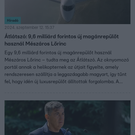
Híradó
2024. szeptember 12. 15:37
Átlátszó: 9,6 milliárd forintos új magánrepülőt
használ Mészáros Lőrinc
Egy 9,6 milliárd forintos új magánrepülőt használ
Mészáros Lőrinc – tudta meg az Átlátszó. Az oknyomozó
portál annak a helikopternek az útjait figyelte, amely
rendszeresen szállítja a leggazdagabb magyart, így tűnt
fel, hogy idén új luxusrepülőt állítottak forgalomba. A
gépről megkérdeztük Mészáros Lőrincet, de nem kaptunk
választ kérdéseinkre.