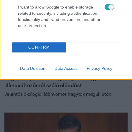
I want to allow Google to enable storage
related to security, including authentication
functionality and fraud prevention, and other
user protection.
CONFIRM
Bulvár
2023. október 22. 5:36
Data Deletion
Data Access
Privacy Policy
Harry és Meghan magángéppel repült a Karib-
szigetekre, miután meghallgattak egy
klímaváltozásról szóló előadást
Jelentős ökológiai lábnyomot hagytak maguk után.