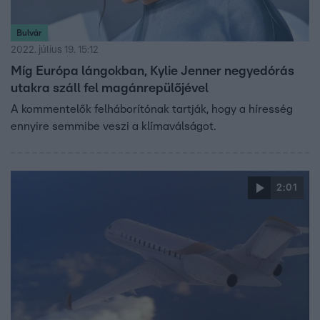
Bulvár
2022. július 19. 15:12
Míg Európa lángokban, Kylie Jenner negyedórás
utakra száll fel magánrepülőjével
A kommentelők felháborítónak tartják, hogy a híresség
ennyire semmibe veszi a klímaválságot.
2:01