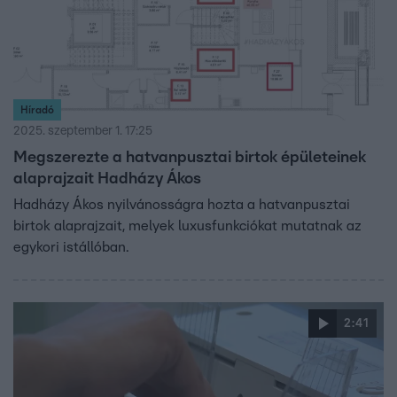
Híradó
2025. szeptember 1. 17:25
Megszerezte a hatvanpusztai birtok épületeinek
alaprajzait Hadházy Ákos
Hadházy Ákos nyilvánosságra hozta a hatvanpusztai
birtok alaprajzait, melyek luxusfunkciókat mutatnak az
egykori istállóban.
2:41