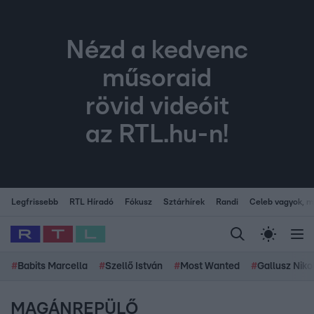
Nézd a kedvenc
műsoraid
rövid videóit
az RTL.hu-n!
Legfrissebb
RTL Híradó
Fókusz
Sztárhírek
Randi
Celeb vagyok, me
#
Babits Marcella
#
Szellő István
#
Most Wanted
#
Gallusz Niko
MAGÁNREPÜLŐ