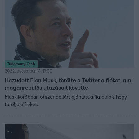
országgyűlési képviselő szerint a kormány teljesen
elvesztette a kapcsolatát a valósággal.
Tudomány-Tech
2022. december 14. 17:39
Hazudott Elon Musk, törölte a Twitter a fiókot, ami
magánrepülős utazásait követte
Musk korábban ötezer dollárt ajánlott a fiatalnak, hogy
törölje a fiókot.