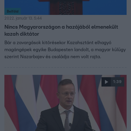
Belföld
2022. január 13. 5:44
Nincs Magyarországon a hazájából elmenekült
kazah diktátor
Bár a zavargások kitörésekor Kazahsztánt elhagyó
magángépek egyike Budapesten landolt, a magyar külügy
szerint Nazarbajev és családja nem volt rajta.
1:39