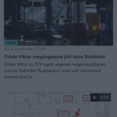
Híradó
2025. szeptember 7. 17:49
Orbán Viktor magángéppel jött haza Dublinból
Orbán Viktor az OTP egyik cégének magánrepülőjével
utazott Dublinból Budapestre, noha volt menetrend
szerinti járat is.
2:58