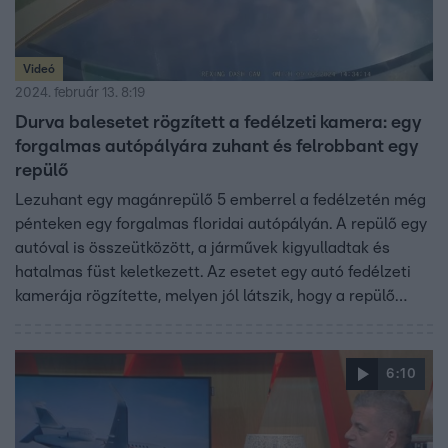
Videó
2024. február 13. 8:19
Durva balesetet rögzített a fedélzeti kamera: egy
forgalmas autópályára zuhant és felrobbant egy
repülő
Lezuhant egy magánrepülő 5 emberrel a fedélzetén még
pénteken egy forgalmas floridai autópályán. A repülő egy
autóval is összeütközött, a járművek kigyulladtak és
hatalmas füst keletkezett. Az esetet egy autó fedélzeti
kamerája rögzítette, melyen jól látszik, hogy a repülő
nagyon alacsonyan repült, majd lezuhant és lángra
lobbant. A magánrepülő Ohióból tartott a floridai Naples-
ba, mikor a pilóta rádión vészhelyzetet jelentett, mert a
6:10
gép mindkét motorja meghibásodott. A hatóságok szerint
legalább két ember meghalt.