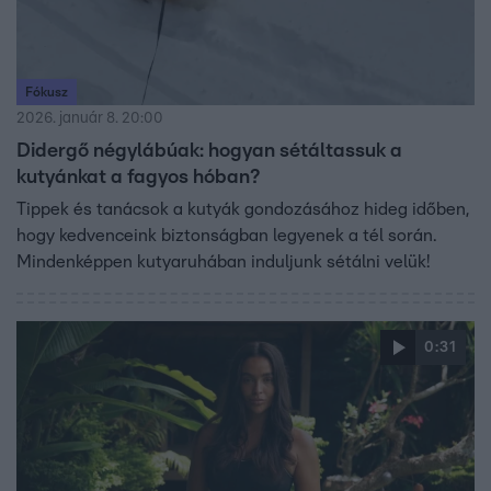
Fókusz
2026. január 8. 20:00
Didergő négylábúak: hogyan sétáltassuk a
kutyánkat a fagyos hóban?
Tippek és tanácsok a kutyák gondozásához hideg időben,
hogy kedvenceink biztonságban legyenek a tél során.
Mindenképpen kutyaruhában induljunk sétálni velük!
0:31