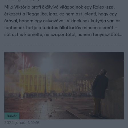
Miló Viktória profi ökölvívó világbajnok egy Rolex-szel
érkezett a Reggelibe, igaz, ez nem azt jelenti, hogy egy
órával, hanem egy csivavával. Vikinek sok kutyája van és
fontosnak tartja a tudatos állattartás minden elemét –
sőt azt is kiemelte, ne szaporítótól, hanem tenyésztőtől
válasszanak kutyát azok, akik ezt fontolgatják. Hogy lehet
egészséges és boldog kutyákat nevelni? Kiderül a
videóból.
Bulvár
2024. január 1. 10:16