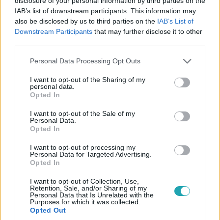
disclosure of your personal information by third parties on the
IAB’s list of downstream participants. This information may
also be disclosed by us to third parties on the
IAB’s List of
Bulvár
Downstream Participants
that may further disclose it to other
2025. január 14. 7:30
third parties.
Sztárok és kedvenceik: A 7 legaranyosabb
Please note that this website/app uses one or more Google
celebkutya
Personal Data Processing Opt Outs
services and may gather and store information including but
Sztárok és kedvenceik, akik mindenkit elbűvölnek! Nézd
not limited to your visit or usage behaviour. You may click to
I want to opt-out of the Sharing of my
personal data.
meg, hogyan hódították meg e négylábúak a világot és
grant or deny consent to Google and its third-party tags to
Opted In
gazdáik szívét!
use your data for below specified purposes in below Google
consent section.
I want to opt-out of the Sale of my
Personal Data.
Opted In
5:43
I want to opt-out of processing my
Personal Data for Targeted Advertising.
Opted In
I want to opt-out of Collection, Use,
Retention, Sale, and/or Sharing of my
Personal Data that Is Unrelated with the
Purposes for which it was collected.
Opted Out