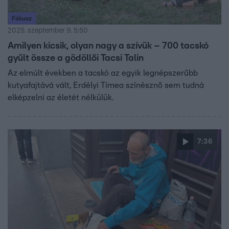
Fókusz
2025. szeptember 9. 5:50
Amilyen kicsik, olyan nagy a szívük – 700 tacskó
gyűlt össze a gödöllői Tacsi Talin
Az elmúlt években a tacskó az egyik legnépszerűbb
kutyafajtává vált, Erdélyi Tímea színésznő sem tudná
elképzelni az életét nélkülük.
7:36