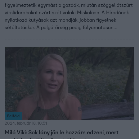
figyelmeztetik egymást a gazdák, miután szöggel átszúrt
virslidarabokat szórt szét valaki Miskolcon. A Híradónak
nyilatkozó kutyások azt mondják, jobban figyelnek
sétáltatáskor. A polgárőrség pedig folyamatosan
járőrözik.
Belföld
2024. február 18. 10:51
Miló Viki: Sok lány jön le hozzám edzeni, mert