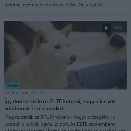
tucatnyi nyomozó vett részt, drónt és kutyát is
bevetettek. Az 50 éves férfi többszörös visszaeső,
legutóbb 2020-ban szabadult a börtönből.
2:15
Híradó
2024. március 30. 18:11
Így derítették ki az ELTE kutatói, hogy a kutyák
valóban értik a szavakat
Megmutatták az RTL Híradónak, hogyan vizsgálták a
kutatók a kutyák agyhullámait. Az ELTE szakemberei