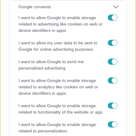
Google consents
Fókusz
I want to allow Google to enable storage
2024. november 13. 10:47
related to advertising like cookies on web or
Miló Viki: Az állatorvosoknak csak egy kutya, de én
device identifiers in apps.
a gyerekeimet vesztettem el
I want to allow my user data to be sent to
Miló Viki könnyeit nyelve mesélte el a Fókusznak, hogy
Google for online advertising purposes.
azért jelentette fel egyik kutyája állatorvosát, mert
műhiba miatt három kutyája elpusztult. A világbajnok
I want to allow Google to send me
kutyákat nevelő világbajnok ökölvívó úgy érzi, más
personalized advertising.
gazdiknak is segíthet történetükkel.
I want to allow Google to enable storage
related to analytics like cookies on web or
device identifiers in apps.
2:05
I want to allow Google to enable storage
related to functionality of the website or app.
I want to allow Google to enable storage
related to personalization.