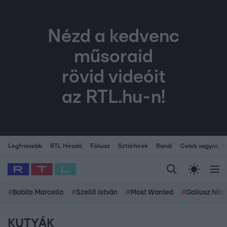
Nézd a kedvenc
műsoraid
rövid videóit
az RTL.hu-n!
Legfrissebb
RTL Híradó
Fókusz
Sztárhírek
Randi
Celeb vagyok, me
#
Babits Marcella
#
Szellő István
#
Most Wanted
#
Gallusz Niko
KUTYÁK