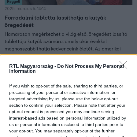
Reggeli
2025. március 5. 14:14
Forradalmi tabletta lassíthatja a kutyák
öregedését
Hamarosan megérkezhet a világ első, öregedést lassító
tablettája kutyák számára, amely akár évekkel
meghosszabbíthatja kedvenceink életét. Az amerikai
Loyal biotechnológiai cég fejlesztése már a hatósági
engedélyezés küszöbén áll, de vajon mikor kerülhet
RTL Magyarország -
Do Not Process My Personal
Information
piacra, és mennyire lesz hatékony? Dr. Fodor Kinga
állatorvossal beszélgetünk arról, mit tud ez a készítmény,
mennyire forradalmi, és van-e esély arra, hogy egyszer
If you wish to opt-out of the sale, sharing to third parties, or
processing of your personal or sensitive information for
embereken is alkalmazzák.
targeted advertising by us, please use the below opt-out
section to confirm your selection. Please note that after your
opt-out request is processed you may continue seeing
interest-based ads based on personal information utilized by
us or personal information disclosed to third parties prior to
your opt-out. You may separately opt-out of the further