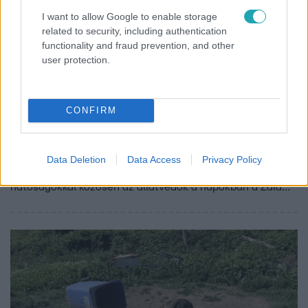
I want to allow Google to enable storage
related to security, including authentication
functionality and fraud prevention, and other
Híradó
user protection.
2024. augusztus 11. 15:34
Brutális állatkínzás: 80 kutyát mentettek ki egy
házból, 21 tetemet a fagyasztóban találtak meg
CONFIRM
„Felfoghatatlan és undorító” – jellemezte az RTL
Híradónak egy állatvédő vasárnap a zalakoppányi brutális
állatkínzást. Ahogyan arról szombaton röviden
Data Deletion
Data Access
Privacy Policy
beszámoltunk, 21 elpusztult kutya tetemére találtak a
hatóságokkal közösen az állatvédők a napokban a Zala
megyei településen. Csaknem 80 másikat azonban
sikerült megmenteni német gazdájuktól. Ezek nagy része
azonban sosem volt szabad levegőn, ketrecekbe,
szobákba zárva, saját ürülékükben élték napjaikat. Eljárás
indult a nő ellen.