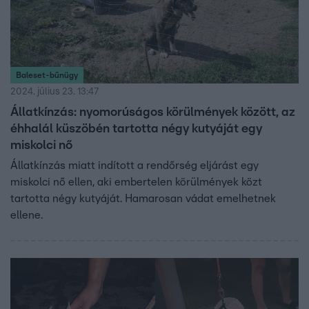
Baleset-bűnügy
2024. július 23. 13:47
Állatkínzás: nyomorúságos körülmények között, az
éhhalál küszöbén tartotta négy kutyáját egy
miskolci nő
Állatkínzás miatt indított a rendőrség eljárást egy
miskolci nő ellen, aki embertelen körülmények közt
tartotta négy kutyáját. Hamarosan vádat emelhetnek
ellene.