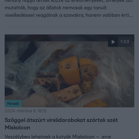
néhány napja tették közzé az eredményeket, amelyek azt
mutatták, hogy az állatok nemcsak egy tanult
viselkedéssel reagálnak a szavakra, hanem valóban értik
a jelentésüket.
1:53
Híradó
2024. március 9. 18:13
Szöggel átszúrt virslidarabokat szórtak szét
Miskolcon
Veszélyben lehetnek a kutyák Miskolcon – erre