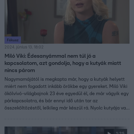
Fókusz
2024. június 13. 18:02
Miló Viki: Édesanyámmal nem túl jó a
kapcsolatom, azt gondolja, hogy a kutyák miatt
nincs párom
Nagymamájától is megkapta már, hogy a kutyák helyett
miért nem fogadott inkább örökbe egy gyereket. Miló Viki
ökölvívó-világbajnok 23 éve egyedül él, de már vágyik egy
párkapcsolatra, és bár ennyi idő után tar az
összeköltözéstől, lelkileg már készül rá. Nyolc kutyája van,
azt mondta, nála vízválasztó, hogy a kiszemelt férfi
megszereti-e az állatait.
1:25