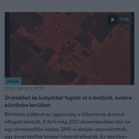
kellene a szabályokat, mert ha nem szabnak ki letöltendő
börtönt, az ítéletnek nincs visszatartó ereje.
1:36
Híradó
2024. április 5. 16:39
Drónokkal és kutyákkal fogták el a betörőt, évekre
börtönbe kerülhet
Börtönbe küldené az ügyészség a hőkamerás drónnal
elfogott betörőt. A férfi még 2021 decemberében tört be
egy vértesszőlősi házba. DNS-e alapján azonosították,
egy évvel később bicskei házánál elfogták. Az akcióban