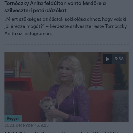
Tornóczky Anita feldúltan vonta kérdőre a
szilveszteri petárdázókat
„Miért szükséges az állatok sokkolása ahhoz, hogy valaki
jól érezze magát?” – kérdezte szilveszter este Tornóczky
Anita az Instagramon.
5:58
Reggeli
2023. december 15. 9:25