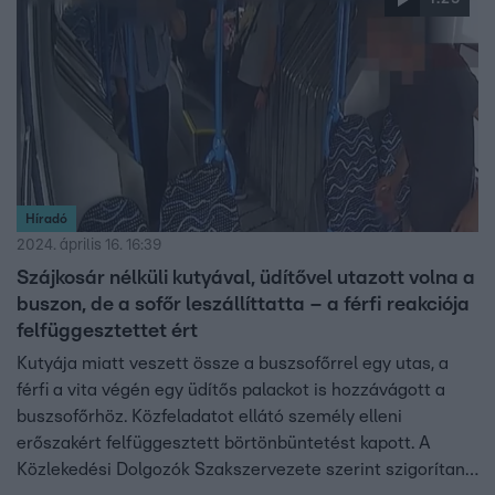
Híradó
2024. április 16. 16:39
Szájkosár nélküli kutyával, üdítővel utazott volna a
buszon, de a sofőr leszállíttatta – a férfi reakciója
felfüggesztettet ért
Kutyája miatt veszett össze a buszsofőrrel egy utas, a
férfi a vita végén egy üdítős palackot is hozzávágott a
buszsofőrhöz. Közfeladatot ellátó személy elleni
erőszakért felfüggesztett börtönbüntetést kapott. A
Közlekedési Dolgozók Szakszervezete szerint szigorítani