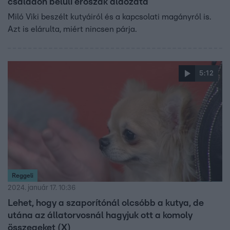
családon belüli erőszak áldozata
Miló Viki beszélt kutyáiról és a kapcsolati magányról is.
Azt is elárulta, miért nincsen párja.
5:12
Reggeli
2024. január 17. 10:36
Lehet, hogy a szaporítónál olcsóbb a kutya, de
utána az állatorvosnál hagyjuk ott a komoly
összegeket (X)