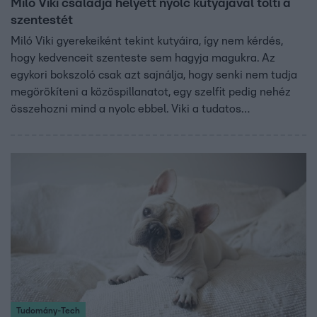
Miló Viki családja helyett nyolc kutyájával tölti a
szentestét
Miló Viki gyerekeiként tekint kutyáira, így nem kérdés,
hogy kedvenceit szenteste sem hagyja magukra. Az
egykori bokszoló csak azt sajnálja, hogy senki nem tudja
megörökíteni a közöspillanatot, egy szelfit pedig nehéz
összehozni mind a nyolc ebbel. Viki a tudatos
kutyatartásra hívta fel a figyelmet a Reggeliben és azt is
elárulta, hogyan kezeli szilveszterkor a petárdázókat. Vikit
a stúdióba Dinamit is elkísérte.
Tudomány-Tech