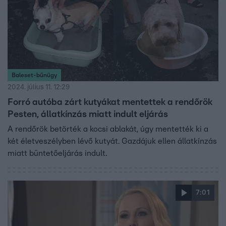
Baleset-bűnügy
2024. július 11. 12:29
Forró autóba zárt kutyákat mentettek a rendőrök
Pesten, állatkínzás miatt indult eljárás
A rendőrök betörték a kocsi ablakát, úgy mentették ki a
két életveszélyben lévő kutyát. Gazdájuk ellen állatkínzás
miatt büntetőeljárás indult.
7:01