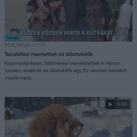
Híradó
2026. február 3. 17:33
Tacskókat mentettek az állatvédők
Koponyatöréssel, lábtöréssel menekítettek ki három
tacskót rendőrök és állatvédők egy XV. kerületi lakásból
másfél hete.
6:50