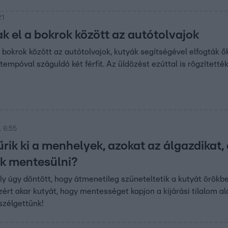
21
k el a bokrok között az autótolvajok
a bokrok között az autótolvajok, kutyák segítségével elfogták ő
tempóval száguldó két férfit. Az üldözést ezúttal is rögzítették
 6:55
ik ki a menhelyek, azokat az álgazdikat, a
k mentesülni?
y úgy döntött, hogy átmenetileg szüneteltetik a kutyát örökb
ért akar kutyát, hogy mentességet kapjon a kijárási tilalom al
szélgettünk!