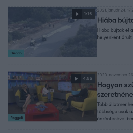
2021. január 24. 17:
1:16
Hiába bújta
Hiába bújtak el 
helyenként őrült 
Híradó
2020. november 26.
4:55
Hogyan szűr
szeretnéne
Több állatmenhel
többsége csak az
Reggeli
önkéntesével be