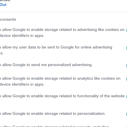
karantén maga a kánaán! Egész nap a gazdival lehetnek, és
Out
hogy milyen sok mindent tanultak tőlük.
consents
o allow Google to enable storage related to advertising like cookies on
evice identifiers in apps.
8:22
o allow my user data to be sent to Google for online advertising
k: ezekből az ebekből lehetnek hősök
s.
 nem ismernek akadályt, ha emberélet forog kockán. Nem számít
to allow Google to send me personalized advertising.
ik kockára értünk. A mentőkutyák gyakran önfeláldozóbbak és 
o allow Google to enable storage related to analytics like cookies on
evice identifiers in apps.
o allow Google to enable storage related to functionality of the website
:25
vál Rio de Janeiróban
o allow Google to enable storage related to personalization.
a kutyáknak is szerveznek karnevált. Vasárnap Rio de Janeiro 
o allow Google to enable storage related to security, including