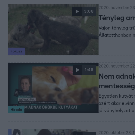
2020. november 23.
3:08
Tényleg arr
Vajon tényleg tr
Állatotthonban n
Fókusz
2020. november 22.
1:46
Nem adnak 
mentességet
Egyetlen kutyát 
azért akar elvinn
Híradó
járványhelyzet u
2020. október 28. 1