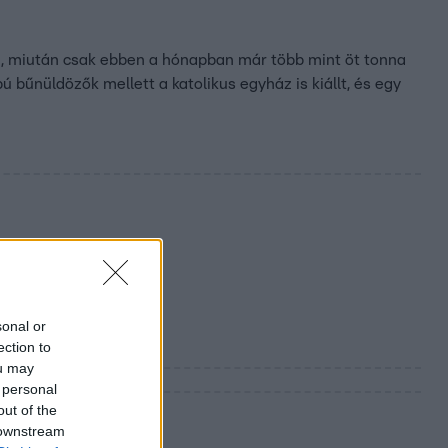
n, miután csak ebben a hónapban már több mint öt tonna
bú bűnüldözők mellett a katolikus egyház is kiállt, és egy
sonal or
ection to
ou may
 personal
out of the
 downstream