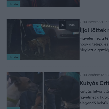
Híradó
2019. november 17. 
1:49
Íjjal lőtte
Figyelem ez a té
hogy a település 
Meglett a gazdáju
Híradó
2019. október 12. 16
Kutyás Cri
Kutyás felvonulá
figyelmét a kutya
elegendő helyük 