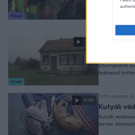
jelmezben, volt a
authenti
Fókusz
2019. december 5. 
1:51
Kutyái mar
Kutyái marcangol
Információink sz
fodrásznő holtte
Híradó
2019. november 24.
0:35
Kutyák véd
Kutyák védelmezn
farmer, feltehet