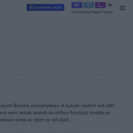
y
#
RTL+
#
Exek csatája 2026
#
Celeb vagyok, ments ki innen
#
H
 kapott Brookly személyében. A kutyák mellett sok időt
ások sem vették kedvét és otthon folytatja tovább az
tások érték ez alatt az idő alatt.