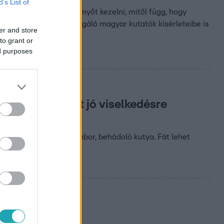
B’s List of
képesek az érintőképernyőt kezelni, mitől függ, hogy
tyák viselkedést vizsgáló magyar kutatók kísérleteibe is
er and store
to grant or
ed purposes
ell egy kutyát jó viselkedésre
ullmasztif nyugodt, jámbor, behódoló kutya. Fát lehet
anténban!