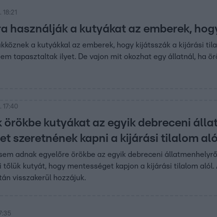
 18:21
a használják a kutyákat az emberek, hogy 
ükköznek a kutyákkal az emberek, hogy kijátsszák a kijárási ti
em tapasztaltak ilyet. De vajon mit okozhat egy állatnál, ha 
 17:40
örökbe kutyákat az egyik debreceni álla
 szeretnének kapni a kijárási tilalom aló
sem adnak egyelőre örökbe az egyik debreceni állatmenhelyről
i tőlük kutyát, hogy mentességet kapjon a kijárási tilalom alól
tán visszakerül hozzájuk.
7:35