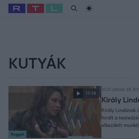
#
Babits Marcella
#
Szellő István
#
Most Wanted
#
Gallusz Ni
KUTYÁK
2021. január 28. 8:
11:16
Király Linda
Király Lindának 
fordít a testedz
elkezdett munkát
Reggeli