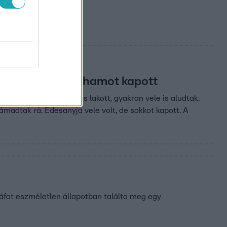
n epilepsziás rohamot kapott
ét nagytestű kutya is lakott, gyakran vele is aludtak.
ámadtak rá. Édesanyja vele volt, de sokkot kapott. A
ráfot eszméletlen állapotban találta meg egy