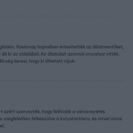
aglódon. Vasárnap hajnalban értesítették az állatmentőket,
ll ki az oldalából. Az állatokat azonnal orvoshoz vitték.
őrség keresi, hogy ki lőhetett rájuk.
t azért szervezték, hogy felhívják a városvezetés
ncs megfelelően felkészülve a kutyatartásra, és mivel nincs
el.