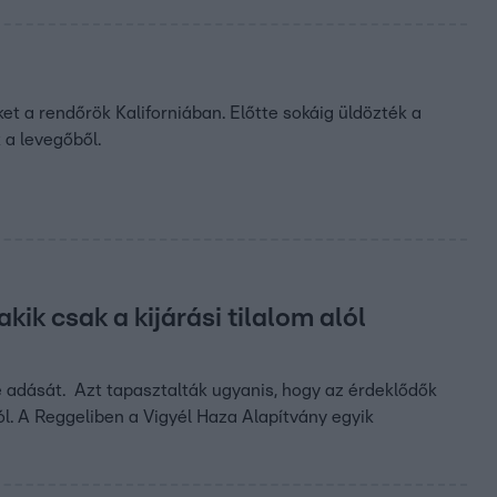
ket a rendőrök Kaliforniában. Előtte sokáig üldözték a
 a levegőből.
kik csak a kijárási tilalom alól
e adását. Azt tapasztalták ugyanis, hogy az érdeklődők
ól. A Reggeliben a Vigyél Haza Alapítvány egyik