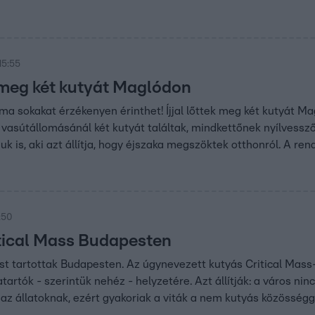
15:55
k meg két kutyát Maglódon
ma sokakat érzékenyen érinthet! Íjjal lőttek meg két kutyát M
vasútállomásánál két kutyát találtak, mindkettőnek nyílvessző á
k is, aki azt állítja, hogy éjszaka megszöktek otthonról. A rend
:50
tical Mass Budapesten
st tartottak Budapesten. Az úgynevezett kutyás Critical Mass-
tartók - szerintük nehéz - helyzetére. Azt állítják: a város ni
az állatoknak, ezért gyakoriak a viták a nem kutyás közösségg