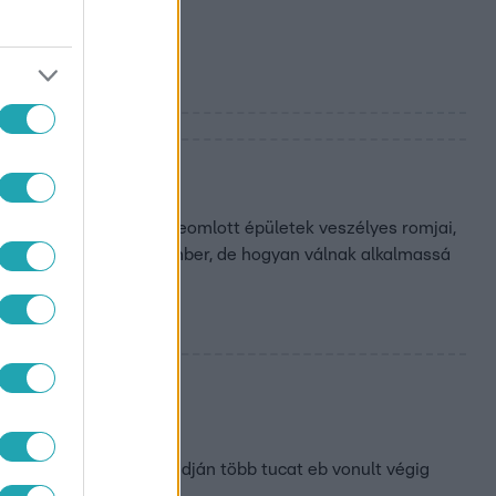
 a tűz, a víz, vagy a beomlott épületek veszélyes romjai,
kitartóbbak, mint az ember, de hogyan válnak alkalmassá
egyik leghíresebb strandján több tucat eb vonult végig