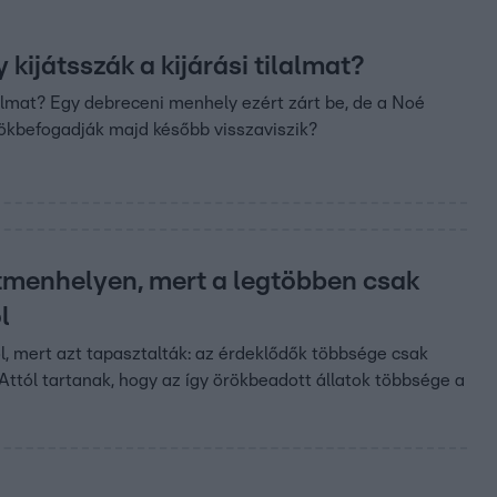
kijátsszák a kijárási tilalmat?
lalmat? Egy debreceni menhely ezért zárt be, de a Noé
örökbefogadják majd később visszaviszik?
tmenhelyen, mert a legtöbben csak
l
, mert azt tapasztalták: az érdeklődők többsége csak
. Attól tartanak, hogy az így örökbeadott állatok többsége a