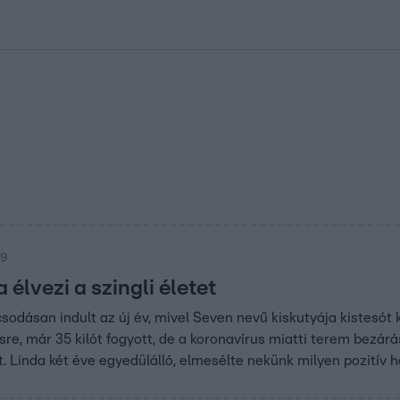
kolett
#
Időjárás
#
RTL műsor
#
Víz
#
Magyar Péter
#
Csillagjeg
09
 élvezi a szingli életet
csodásan indult az új év, mivel Seven nevű kiskutyája kistesót
ésre, már 35 kilót fogyott, de a koronavírus miatti terem bezár
. Linda két éve egyedülálló, elmesélte nekünk milyen pozitív ha