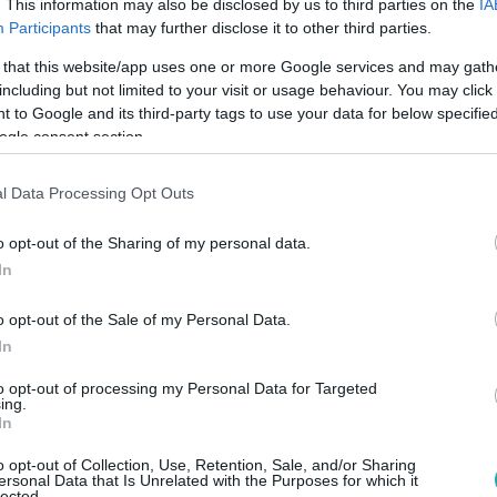
. This information may also be disclosed by us to third parties on the
IA
yák a tévében, egyáltalán milyen színeket érzékelnek? Hogyan 
Participants
that may further disclose it to other third parties.
van a monitorért a másik meg mintha nem is venné észre? A ku
 that this website/app uses one or more Google services and may gath
tatjuk hogyan videotelefonálnak négylábú szőrös társaink.
including but not limited to your visit or usage behaviour. You may click 
 to Google and its third-party tags to use your data for below specifi
ogle consent section.
l Data Processing Opt Outs
25
I: Mindenképp olvassunk utána, hogyan k
o opt-out of the Sharing of my personal data.
In
rzői mellett kevesen mennének el szó nélkül. Rozi, a 10 éves b
o opt-out of the Sale of my Personal Data.
e a 9 éves Dúcse viszont szöges ellentéte Rozinak.
In
to opt-out of processing my Personal Data for Targeted
ing.
In
17
o opt-out of Collection, Use, Retention, Sale, and/or Sharing
s videókból sem volt hiány a Made in Kar
ersonal Data that Is Unrelated with the Purposes for which it
lected.