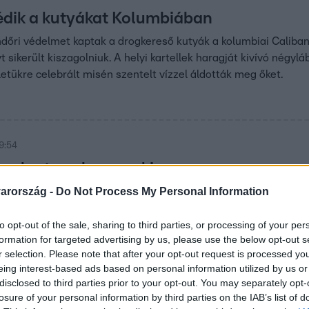
édik a kutyákat Kolumbiában
dőri védelmet kaptak a drogkereső kutyák a kolumbiai Caliba
 sikerült kiszagolniuk. A helyi kartellek haragját kivívó négylá
letükre celebrált misén szentelt vízzel áldották meg őket.
9:54
m akartam, hogy neki ez rossz
en. Ez fáj!”
arország -
Do Not Process My Personal Information
ja összetűzésbe keveredett, ami hatalmas vitát
to opt-out of the sale, sharing to third parties, or processing of your per
rág egy komoly döntést hozott.
formation for targeted advertising by us, please use the below opt-out s
r selection. Please note that after your opt-out request is processed y
eing interest-based ads based on personal information utilized by us or
39
disclosed to third parties prior to your opt-out. You may separately opt-
losure of your personal information by third parties on the IAB’s list of
lnek a kutyák a képernyők világából?