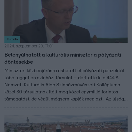
Híradó
2024. szeptember 29. 17:01
Belenyúlhatott a kulturális miniszter a pályázati
döntésekbe
Miniszteri közbenjárásra eshetett el pályázati pénzektől
több független színházi társulat – derítette ki a 444.A
Nemzeti Kulturális Alap Színházművészeti Kollégiuma
közel 30 társulatnak ítélt meg közel egymillió forintos
támogatást, de végül mégsem kapják meg azt. Az újság
értesülése szerint Hankó Balázs innovációs és kulturális
miniszter személyes kérésére kerültek le a nyertesek
közül. Az LMP szerint ez az eljárás jogilag is aggályos
lehet.