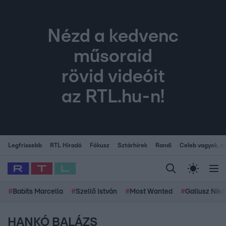
Nézd a kedvenc
műsoraid
rövid videóit
az RTL.hu-n!
Legfrissebb
RTL Híradó
Fókusz
Sztárhírek
Randi
Celeb vagyok, me
#
Babits Marcella
#
Szellő István
#
Most Wanted
#
Gallusz Niko
HANKÓ BALÁZS