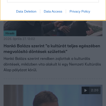
Data Deletion
Data Access
Privacy Policy
Híradó
2026. április 27. 13:02
Hankó Balázs szerint "a kultúrát teljes egészében
megvalósító döntések születtek"
Hankó Balázs szerint rendben zajlottak a kulturális
döntések, miközben vita alakult ki egy Nemzeti Kultúrális
Alap pályázat körül.
2:20