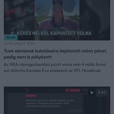
Híradó
2026. július 4. 16:54
Tuva sámánok kutatására kaphatott volna pénzt,
pedig nem is pályázott
Az NKA-támogatásokból jutott volna neki 4 millió forint,
ezt állította Kanalas Éva énekesnő az RTL Híradónak.
2:40