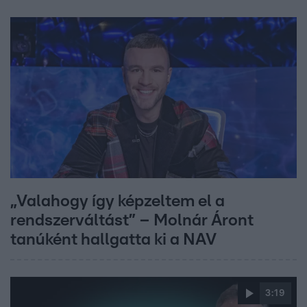
„Valahogy így képzeltem el a
rendszerváltást” – Molnár Áront
tanúként hallgatta ki a NAV
3:19