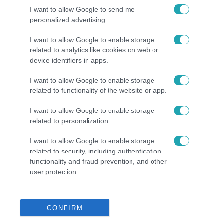
I want to allow Google to send me
personalized advertising.
I want to allow Google to enable storage
related to analytics like cookies on web or
device identifiers in apps.
Híradó
2026. április 27. 16:40
I want to allow Google to enable storage
Hankó Balázs az RTL Híradónak: „a kultúrát
related to functionality of the website or app.
szolgáló döntések születtek”
I want to allow Google to enable storage
A leköszönő kulturális és innovációs miniszter
related to personalization.
visszautasította azokat a vádakat, amelyek szerint
politikai alapon osztották ki a Nemzeti Kulturális Alap
I want to allow Google to enable storage
támogatásait.
related to security, including authentication
functionality and fraud prevention, and other
user protection.
0:56
CONFIRM