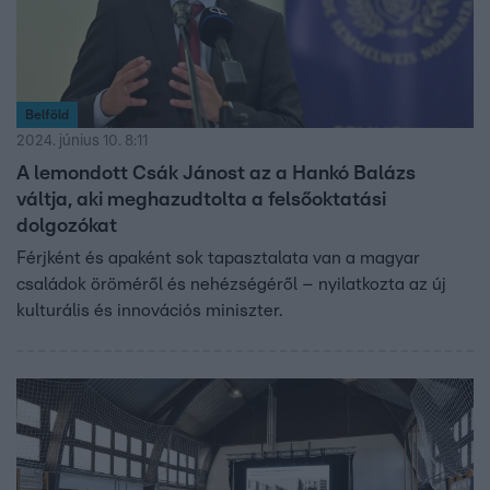
Belföld
2024. június 10. 8:11
A lemondott Csák Jánost az a Hankó Balázs
váltja, aki meghazudtolta a felsőoktatási
dolgozókat
Férjként és apaként sok tapasztalata van a magyar
családok öröméről és nehézségéről – nyilatkozta az új
kulturális és innovációs miniszter.