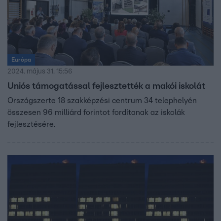
Európa
2024. május 31. 15:56
Uniós támogatással fejlesztették a makói iskolát
Országszerte 18 szakképzési centrum 34 telephelyén
összesen 96 milliárd forintot fordítanak az iskolák
fejlesztésére.