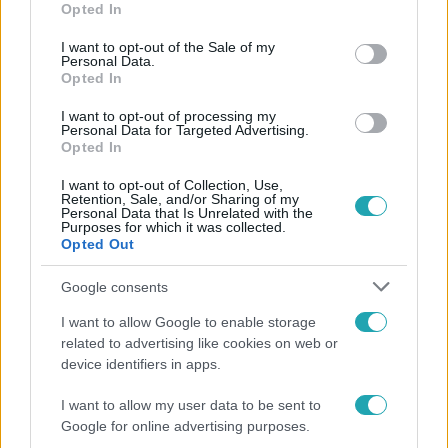
Opted In
use your data for below specified purposes in below Google
consent section.
I want to opt-out of the Sale of my
Personal Data.
Opted In
I want to opt-out of processing my
Híradó
Personal Data for Targeted Advertising.
2026. május 2. 17:02
Opted In
„A kulturális döntések ízlésbeli kérdések” –
I want to opt-out of Collection, Use,
megszólalt a távozó miniszter az NKA-botránnyal
Retention, Sale, and/or Sharing of my
Personal Data that Is Unrelated with the
kapcsolatban
Purposes for which it was collected.
Opted Out
A hazaszeretet alapján osztották a pénzt a Nemzeti
Kulturális Alapból Hankó Balázs, távozó kulturális
Google consents
miniszter szerint. Utódja vizsgálatot ígér.
I want to allow Google to enable storage
related to advertising like cookies on web or
device identifiers in apps.
3:07
I want to allow my user data to be sent to
Google for online advertising purposes.