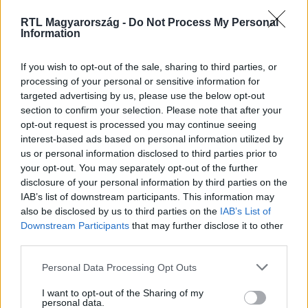
RTL Magyarország -
Do Not Process My Personal
Information
If you wish to opt-out of the sale, sharing to third parties, or
processing of your personal or sensitive information for
Híradó
targeted advertising by us, please use the below opt-out
2026. május 3. 16:48
section to confirm your selection. Please note that after your
Hankó Balázs gyógyszerész végzettségét
opt-out request is processed you may continue seeing
emlegette az NKA-botrányt bíráló Hegedűs Zsolt
interest-based ads based on personal information utilized by
us or personal information disclosed to third parties prior to
Egyre nagyobb a botrány a Hankó Balázs kulturális
your opt-out. You may separately opt-out of the further
miniszterhez tartozó Nemzeti Kulturális Alap titkos
disclosure of your personal information by third parties on the
pénzosztása miatt.
IAB’s list of downstream participants. This information may
also be disclosed by us to third parties on the
IAB’s List of
Downstream Participants
that may further disclose it to other
third parties.
3:51
Please note that this website/app uses one or more Google
Personal Data Processing Opt Outs
services and may gather and store information including but
not limited to your visit or usage behaviour. You may click to
I want to opt-out of the Sharing of my
personal data.
grant or deny consent to Google and its third-party tags to