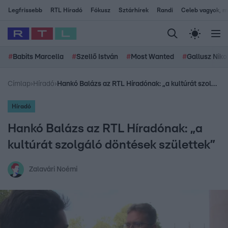
Legfrissebb
RTL Híradó
Fókusz
Sztárhírek
Randi
Celeb vagyok, me
#
Babits Marcella
#
Szellő István
#
Most Wanted
#
Gallusz Niko
Címlap
›
Híradó
›
Hankó Balázs az RTL Híradónak: „a kultúrát szolgáló döntések születtek”
Híradó
Hankó Balázs az RTL Híradónak: „a
kultúrát szolgáló döntések születtek”
Zalavári Noémi