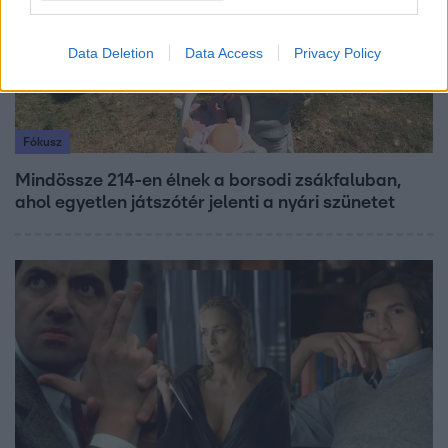
Data Deletion
Data Access
Privacy Policy
Fókusz
Mindössze 214-en élnek a borsodi zsákfaluban,
ahol egyetlen játszótér jelenti a nyári szünetet