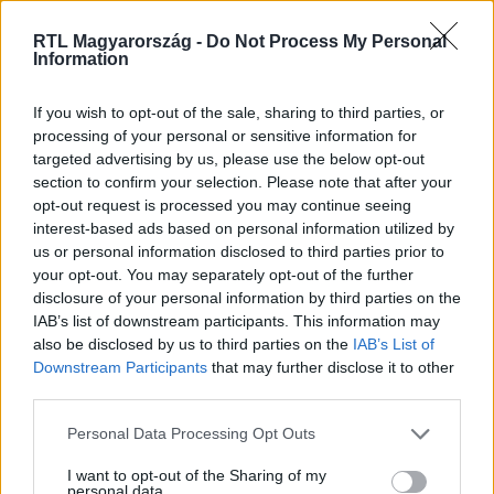
RTL Magyarország -
Do Not Process My Personal
Information
Itt állítsd be, hogy az RTL.hu az elsők között
legyen a Google-találatokban!
If you wish to opt-out of the sale, sharing to third parties, or
processing of your personal or sensitive information for
targeted advertising by us, please use the below opt-out
section to confirm your selection. Please note that after your
opt-out request is processed you may continue seeing
interest-based ads based on personal information utilized by
us or personal information disclosed to third parties prior to
your opt-out. You may separately opt-out of the further
disclosure of your personal information by third parties on the
IAB’s list of downstream participants. This information may
also be disclosed by us to third parties on the
IAB’s List of
Downstream Participants
that may further disclose it to other
third parties.
Kövess minket, és értesülj a friss hírekről a
Facebookon is!
Please note that this website/app uses one or more Google
Personal Data Processing Opt Outs
services and may gather and store information including but
not limited to your visit or usage behaviour. You may click to
I want to opt-out of the Sharing of my
Követem
personal data.