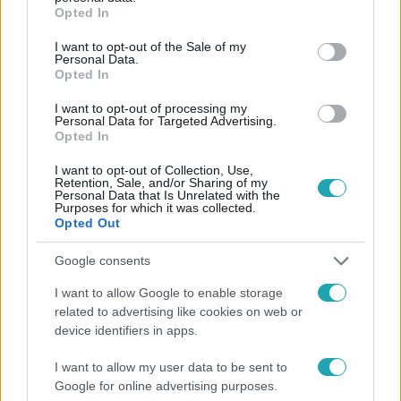
grant or deny consent to Google and its third-party tags to
Opted In
use your data for below specified purposes in below Google
consent section.
I want to opt-out of the Sale of my
Personal Data.
Opted In
I want to opt-out of processing my
#
HÍRADÓ
#
NEMZETI KULTURÁLIS ALAP
Personal Data for Targeted Advertising.
Opted In
#
ADÁSRÉSZLETEK
#
KÖZPÉNZ
#
TÁMOGATÁS
I want to opt-out of Collection, Use,
#
HANKÓ BALÁZS
#
KULTURÁLIS ÉS INNOVÁCIÓS MINISZTER
Retention, Sale, and/or Sharing of my
Personal Data that Is Unrelated with the
#
FIDESZ
#
VÁLASZTÁS 2026
Purposes for which it was collected.
Opted Out
Google consents
I want to allow Google to enable storage
related to advertising like cookies on web or
device identifiers in apps.
Népszerű
I want to allow my user data to be sent to
Google for online advertising purposes.