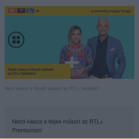
Nézd vissza a Híradó adásait az RTL+ felületén!
Nézd vissza a teljes műsort az
RTL+
Premiumon
!