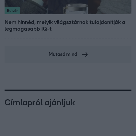
Bulvár
Nem hinnéd, melyik világsztárnak tulajdonítják a
legmagasabb IQ-t
Mutasd mind
Címlapról ajánljuk