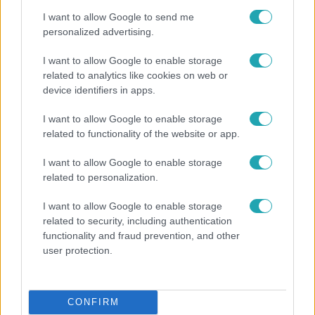
I want to allow Google to send me
personalized advertising.
I want to allow Google to enable storage
related to analytics like cookies on web or
device identifiers in apps.
I want to allow Google to enable storage
related to functionality of the website or app.
I want to allow Google to enable storage
Bulvár
related to personalization.
"Nem beszélek már vele évek óta" - Édesapja
I want to allow Google to enable storage
kitagadta Nagy Zsoltot
related to security, including authentication
functionality and fraud prevention, and other
user protection.
6:41
CONFIRM