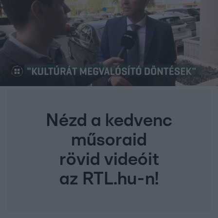
Nézd a kedvenc
műsoraid
rövid videóit
az RTL.hu-n!