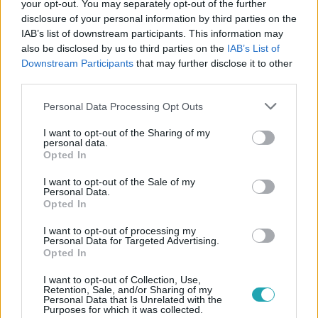
your opt-out. You may separately opt-out of the further
disclosure of your personal information by third parties on the
IAB’s list of downstream participants. This information may
also be disclosed by us to third parties on the
IAB’s List of
Downstream Participants
that may further disclose it to other
#
BELFÖLD
#
NAGY ERVIN
#
MAGYAR HÍREK
third parties.
#
KÖZÉLET
#
POLITIKA
#
HANKÓ BALÁZS
#
NKA
Please note that this website/app uses one or more Google
Personal Data Processing Opt Outs
services and may gather and store information including but
#
MÁGA ZOLTÁN
#
TÁMOGATÁS
#
FIDESZ
not limited to your visit or usage behaviour. You may click to
I want to opt-out of the Sharing of my
personal data.
grant or deny consent to Google and its third-party tags to
Opted In
use your data for below specified purposes in below Google
consent section.
I want to opt-out of the Sale of my
Personal Data.
Opted In
I want to opt-out of processing my
Personal Data for Targeted Advertising.
Népszerű
Opted In
I want to opt-out of Collection, Use,
Retention, Sale, and/or Sharing of my
Personal Data that Is Unrelated with the
Purposes for which it was collected.
3:19