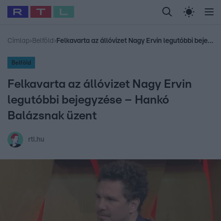
Legfrissebb
RTL Híradó
Fókusz
Sztárhírek
Randi
Celeb vagyok, me
#
Babits Marcella
#
Szellő István
#
Most Wanted
#
Gallusz Niko
Címlap
›
Belföld
›
Felkavarta az állóvizet Nagy Ervin legutóbbi bejegyzése – Hankó Balázsnak üzent
Belföld
Felkavarta az állóvizet Nagy Ervin
legutóbbi bejegyzése – Hankó
Balázsnak üzent
rtl.hu