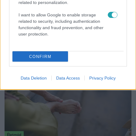
related to personalization.
I want to allow Google to enable storage
related to security, including authentication
functionality and fraud prevention, and other
Fókusz
user protection.
Mindössze 214-en élnek a borsodi zsákfaluban,
ahol egyetlen játszótér jelenti a nyári szünetet
CONFIRM
Data Deletion
Data Access
Privacy Policy
Életmód