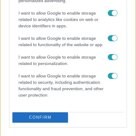
personalized advertising.
I want to allow Google to enable storage
related to analytics like cookies on web or
device identifiers in apps.
I want to allow Google to enable storage
related to functionality of the website or app.
Kultúra
I want to allow Google to enable storage
Hosszú Katinka a dokumentumfilmjében Shane
related to personalization.
Tusupról: A medencében minden működött
I want to allow Google to enable storage
related to security, including authentication
functionality and fraud prevention, and other
user protection.
CONFIRM