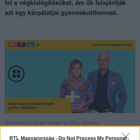
fel a végkielégítésüket, ám ők felajánlják
azt egy kárpátaljai gyermekotthonnak.
Nézd vissza a Híradó adásait az RTL+ felületén!
RTL Magyarország -
Do Not Process My Personal