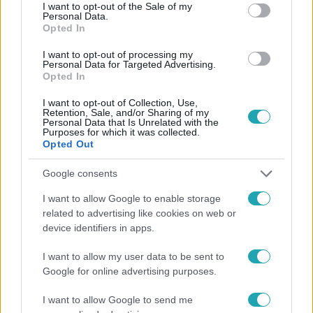
consent section.
I want to opt-out of the Sale of my
Personal Data.
Opted In
#
HÍRADÓ
#
KORMÁNYVÁLTÁS
#
ADÁSRÉSZLETEK
I want to opt-out of processing my
Personal Data for Targeted Advertising.
Opted In
#
KORMÁNYTAG
#
MINISZTER
#
ÁTADÁS
#
DVD
#
HANKÓ BALÁZS
I want to opt-out of Collection, Use,
Retention, Sale, and/or Sharing of my
Personal Data that Is Unrelated with the
Purposes for which it was collected.
Opted Out
Google consents
I want to allow Google to enable storage
related to advertising like cookies on web or
Népszerű
device identifiers in apps.
I want to allow my user data to be sent to
Google for online advertising purposes.
I want to allow Google to send me