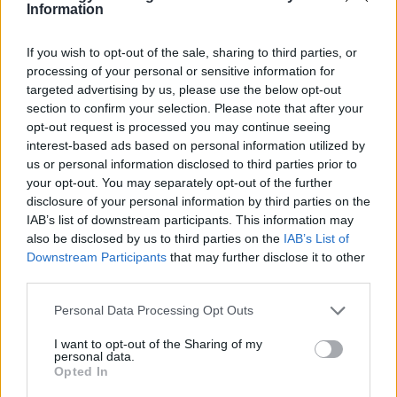
Information
Itt állítsd be, hogy az RTL.hu az elsők között
legyen a Google-találatokban!
If you wish to opt-out of the sale, sharing to third parties, or
processing of your personal or sensitive information for
targeted advertising by us, please use the below opt-out
section to confirm your selection. Please note that after your
opt-out request is processed you may continue seeing
interest-based ads based on personal information utilized by
us or personal information disclosed to third parties prior to
your opt-out. You may separately opt-out of the further
disclosure of your personal information by third parties on the
IAB’s list of downstream participants. This information may
also be disclosed by us to third parties on the
IAB’s List of
Downstream Participants
that may further disclose it to other
Kövess minket, és értesülj a friss hírekről a
third parties.
Facebookon is!
Please note that this website/app uses one or more Google
Personal Data Processing Opt Outs
services and may gather and store information including but
not limited to your visit or usage behaviour. You may click to
I want to opt-out of the Sharing of my
Követem
personal data.
grant or deny consent to Google and its third-party tags to
Opted In
use your data for below specified purposes in below Google