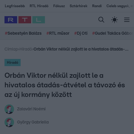
Legfrissebb
RTL Híradó
Fókusz
Sztárhírek
Randi
Celeb vagyok, me
#
Sebestyén Balázs
#
RTL műsor
#
Dj Oti
#
Gudel Takács Gábor
Címlap
›
Híradó
›
Orbán Viktor nélkül zajlott le a hivatalos átadás-átvétel a távozó és az új kormány között
Híradó
Orbán Viktor nélkül zajlott le a
hivatalos átadás-átvétel a távozó és
az új kormány között
Zalavári Noémi
György Gabriella