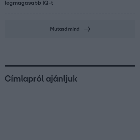
legmagasabb IQ-t
Mutasd mind
Címlapról ajánljuk