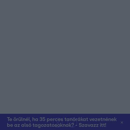
Te örülnél, ha 35 perces tanórákat vezetnének
be az alsó tagozatosoknak? - Szavazz itt!