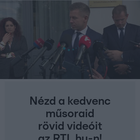
Nézd a kedvenc
műsoraid
rövid videóit
az RTL.hu-n!