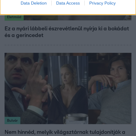
Data Deletion
Data Access
Privacy Policy
Életmód
Ez a nyári lábbeli észrevétlenül nyírja ki a bokádat
és a gerincedet
Bulvár
Nem hinnéd, melyik világsztárnak tulajdonítják a