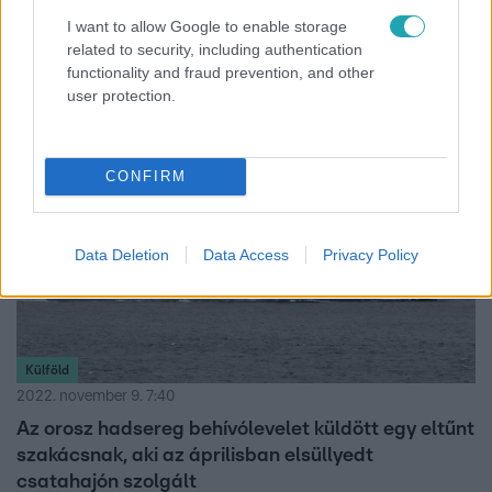
Tajvan közelében
I want to allow Google to enable storage
related to security, including authentication
Kína éles lőszerrel támadásokat szimulál Tajvan ellen.
functionality and fraud prevention, and other
user protection.
CONFIRM
Data Deletion
Data Access
Privacy Policy
Külföld
2022. november 9. 7:40
Az orosz hadsereg behívólevelet küldött egy eltűnt
szakácsnak, aki az áprilisban elsüllyedt
csatahajón szolgált