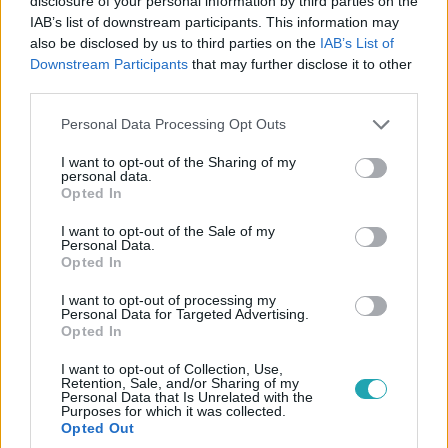
disclosure of your personal information by third parties on the
IAB’s list of downstream participants. This information may
Vietnamnak
also be disclosed by us to third parties on the
IAB’s List of
India korábban már adott kisebb hajókat a Maldív-
Downstream Participants
that may further disclose it to other
szigeteknek és Mauritiusnak, illetve egy tengeralattjárót
third parties.
küldött Mianmarnak, de rakétahordozót eddig még nem
Please note that this website/app uses one or more Google
ajándékoztak.
Personal Data Processing Opt Outs
services and may gather and store information including but
not limited to your visit or usage behaviour. You may click to
I want to opt-out of the Sharing of my
personal data.
grant or deny consent to Google and its third-party tags to
Opted In
use your data for below specified purposes in below Google
consent section.
I want to opt-out of the Sale of my
Personal Data.
Opted In
I want to opt-out of processing my
Personal Data for Targeted Advertising.
Opted In
I want to opt-out of Collection, Use,
Retention, Sale, and/or Sharing of my
Personal Data that Is Unrelated with the
Purposes for which it was collected.
Külföld
Opted Out
2023. június 20. 19:12