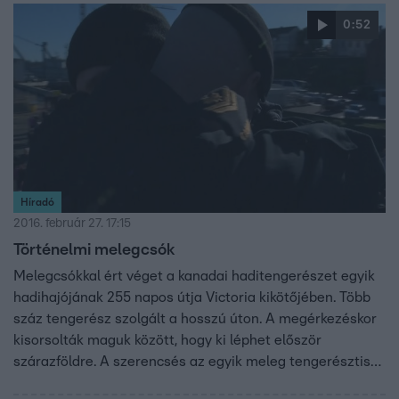
0:52
Híradó
2016. február 27. 17:15
Történelmi melegcsók
Melegcsókkal ért véget a kanadai haditengerészet egyik
hadihajójának 255 napos útja Victoria kikötőjében. Több
száz tengerész szolgált a hosszú úton. A megérkezéskor
kisorsolták maguk között, hogy ki léphet először
szárazföldre. A szerencsés az egyik meleg tengerésztiszt
lett, aki szenvedélyes csókkal köszöntötte férfi párját.