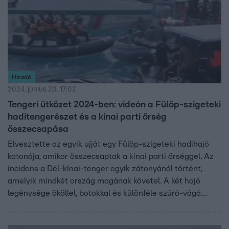
Híradó
2024. június 20. 17:02
Tengeri ütközet 2024-ben: videón a Fülöp-szigeteki
haditengerészet és a kínai parti őrség
összecsapása
Elvesztette az egyik ujját egy Fülöp-szigeteki hadihajó
katonája, amikor összecsaptak a kínai parti őrséggel. Az
incidens a Dél-kínai-tenger egyik zátonyánál történt,
amelyik mindkét ország magának követel. A két hajó
legénysége ököllel, botokkal és különféle szúró-vágó
eszközökkel esett egymásnak, miután összeütköztek a
vitatott zátony mellett. Peking és Manila kölcsönösen