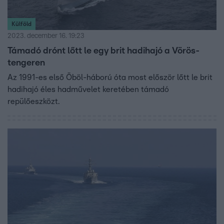
Külföld
2023. december 16. 19:23
Támadó drónt lőtt le egy brit hadihajó a Vörös-
tengeren
Az 1991-es első Öböl-háború óta most először lőtt le brit
hadihajó éles hadművelet keretében támadó
repülőeszközt.