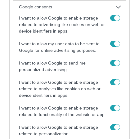
Kitört a botrány Uruguayban mert galambbá
Google consents
akartak önteni egy náci sast
I want to allow Google to enable storage
A náci sast mint a gyűlölet és a pusztítás jelképét a béke
related to advertising like cookies on web or
szimbólumává akarták átalakítani, de a tiltakozás miatt
device identifiers in apps.
letett róla Uruguay.
I want to allow my user data to be sent to
Google for online advertising purposes.
I want to allow Google to send me
personalized advertising.
I want to allow Google to enable storage
related to analytics like cookies on web or
device identifiers in apps.
I want to allow Google to enable storage
related to functionality of the website or app.
Külföld
I want to allow Google to enable storage
2023. április 10. 5:49
related to personalization.
Rengeteg kínai harci gép és hadihajó bukkant fel