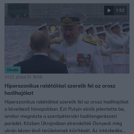
1:52
Híradó
2022. július 31. 16:58
Hiperszonikus rakétákkal szerelik fel az orosz
hadihajókat
Hiperszonikus rakétákkal szerelik fel az orosz hadihajókat
a következő hónapokban. Ezt Putyin elnök jelentette be,
amikor megnézte a szentpétervári haditengerészeti
parádét. Közben Ukrajnában elrendelték Donyeck még
ukrán kézen lévő területeinek kiürítését. Az intézkedés