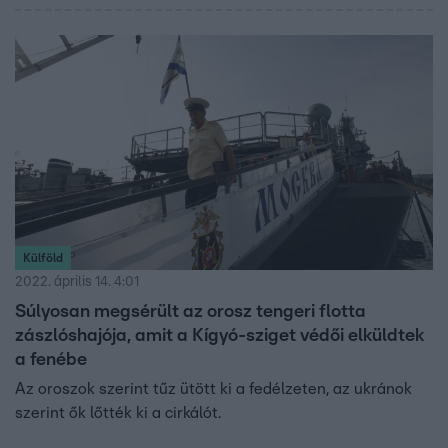
Külföld
2022. április 14. 4:01
Súlyosan megsérült az orosz tengeri flotta
zászlóshajója, amit a Kígyó-sziget védői elküldtek
a fenébe
Az oroszok szerint tűz ütött ki a fedélzeten, az ukránok
szerint ők lőtték ki a cirkálót.