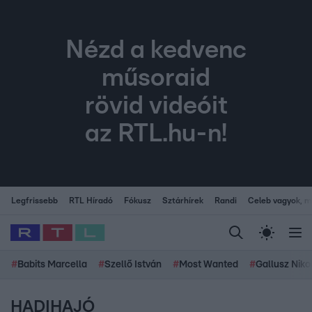
Nézd a kedvenc
műsoraid
rövid videóit
az RTL.hu-n!
Legfrissebb
RTL Híradó
Fókusz
Sztárhírek
Randi
Celeb vagyok, me
#
Babits Marcella
#
Szellő István
#
Most Wanted
#
Gallusz Niko
HADIHAJÓ