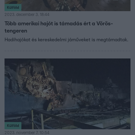
Külföld
2023. december 3. 18:44
Több amerikai hajót is támadás ért a Vörös-
tengeren
Hadihajókat és kereskedelmi jáműveket is megtámadtak.
Külföld
2023. november 7. 10:54