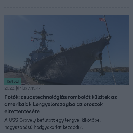
akár több százezer embert is érinthet.
Külföld
2022. június 7. 15:47
Fotók: csúcstechnológiás rombolót küldtek az
amerikaiak Lengyelországba az oroszok
elrettentésére
A USS Gravely befutott egy lengyel kikötőbe,
nagyszabású hadgyakorlat kezdődik.