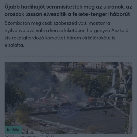
Újabb hadihajót semmisítettek meg az ukránok, az
oroszok lassan elveszítik a fekete-tengeri háborút
Szombaton még csak szóbeszéd volt, mostanra
nyilvánvalóvá vált: a kercsi kikötőben horgonyzó Aszkold
kis rakétahordozó korvettet három cirkálórakéta is
eltalálta.
Külföld