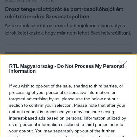
2023. szeptember 13. 19:13
Orosz tengeralattjárót és partraszállóhajót ért
rakétatámadás Szevasztopolban
Az ukránok szerint az orosz hadihajókban olyan súlyos
károk keletkeztek, hogy már nem lehet őket helyreállítani.
RTL Magyarország -
Do Not Process My Personal
Information
If you wish to opt-out of the sale, sharing to third parties, or
processing of your personal or sensitive information for
targeted advertising by us, please use the below opt-out
section to confirm your selection. Please note that after your
opt-out request is processed you may continue seeing
interest-based ads based on personal information utilized by
Külföld
us or personal information disclosed to third parties prior to
2023. június 28. 18:47
your opt-out. You may separately opt-out of the further
India egy rakétahordozó hadihajót ajándékozott