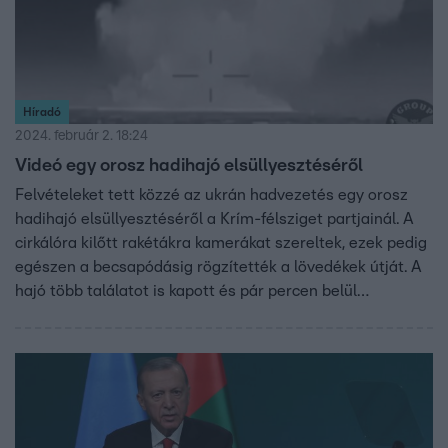
Híradó
2024. február 2. 18:24
Videó egy orosz hadihajó elsüllyesztéséről
Felvételeket tett közzé az ukrán hadvezetés egy orosz
hadihajó elsüllyesztéséről a Krím-félsziget partjainál. A
cirkálóra kilőtt rakétákra kamerákat szereltek, ezek pedig
egészen a becsapódásig rögzítették a lövedékek útját. A
hajó több találatot is kapott és pár percen belül
elsüllyedt. Legénységéből valószínűleg senki nem élte túl
a támadást.