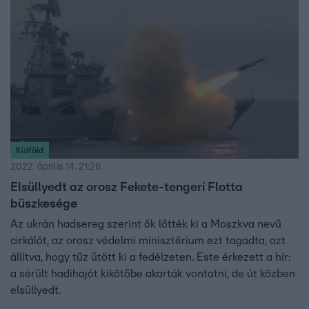
Külföld
2022. április 14. 21:26
Elsüllyedt az orosz Fekete-tengeri Flotta
büszkesége
Az ukrán hadsereg szerint ők lőtték ki a Moszkva nevű
cirkálót, az orosz védelmi minisztérium ezt tagadta, azt
állítva, hogy tűz ütött ki a fedélzeten. Este érkezett a hír:
a sérült hadihajót kikötőbe akarták vontatni, de út közben
elsüllyedt.