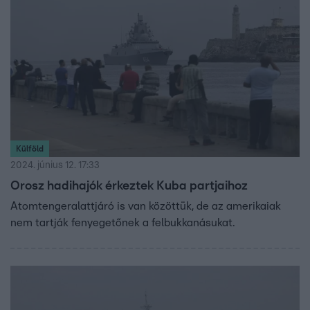
egymást vádolja a történtekért.
Külföld
2024. június 12. 17:33
Orosz hadihajók érkeztek Kuba partjaihoz
Atomtengeralattjáró is van közöttük, de az amerikaiak
nem tartják fenyegetőnek a felbukkanásukat.