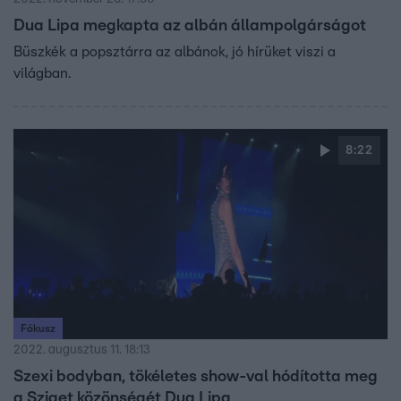
Dua Lipa megkapta az albán állampolgárságot
Büszkék a popsztárra az albánok, jó hírüket viszi a
világban.
8:22
Fókusz
2022. augusztus 11. 18:13
Szexi bodyban, tökéletes show-val hódította meg
a Sziget közönségét Dua Lipa