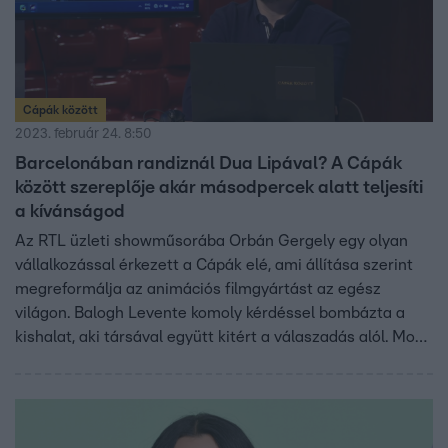
Cápák között
2023. február 24. 8:50
Barcelonában randiznál Dua Lipával? A Cápák
között szereplője akár másodpercek alatt teljesíti
a kívánságod
Az RTL üzleti showműsorába Orbán Gergely egy olyan
vállalkozással érkezett a Cápák elé, ami állítása szerint
megreformálja az animációs filmgyártást az egész
világon. Balogh Levente komoly kérdéssel bombázta a
kishalat, aki társával együtt kitért a válaszadás alól. Most
a vállalkozó grafikusa, Nagy Miklós feltárta az üzlet
létjogosultságát az rtl.hu újságírójának.