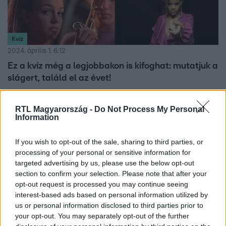
Kvíz
2024. április 1. 6:12
Ez a kvíz még a legjobbakon is kifoghat: mutatjuk a
slágert, találd el az évet!
Az elmúlt három évtized Billboard-listás dalaiból
választottunk párat, nektek csak az a dolgotok, hogy
RTL Magyarország -
Do Not Process My Personal
Information
megtippeljétek, melyik évben jelentek meg a dalok.
Segítségül az összeshez betettük az eredeti videoklipet:
ha a dal nem is ismerős, az előadók, a helyszínek vagy a
If you wish to opt-out of the sale, sharing to third parties, or
processing of your personal or sensitive information for
ruhák árulkodhatnak az időszakról. Talán sokszor
targeted advertising by us, please use the below opt-out
elhangzik majd: „nem lehet, hogy az 21 éve jelent meg”.
section to confirm your selection. Please note that after your
De bizony, lehet.
opt-out request is processed you may continue seeing
2:13
interest-based ads based on personal information utilized by
us or personal information disclosed to third parties prior to
your opt-out. You may separately opt-out of the further