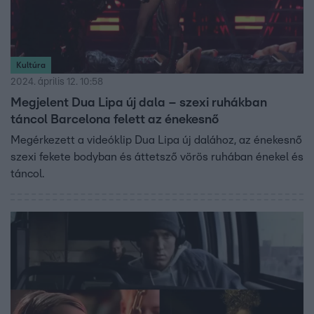
Kultúra
2024. április 12. 10:58
Megjelent Dua Lipa új dala – szexi ruhákban
táncol Barcelona felett az énekesnő
Megérkezett a videóklip Dua Lipa új dalához, az énekesnő
szexi fekete bodyban és áttetsző vörös ruhában énekel és
táncol.