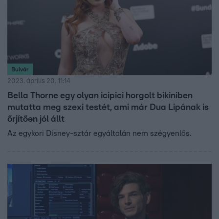
Bulvár
2023. április 20. 11:14
Bella Thorne egy olyan icipici horgolt bikiniben
mutatta meg szexi testét, ami már Dua Lipának is
őrjítően jól állt
Az egykori Disney-sztár egyáltalán nem szégyenlős.