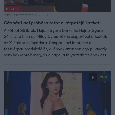
X-Faktor
2024. szeptember 21. 20:00
Gáspár Laci próbára tette a kétpetéjű ikreket
A kétpetéjű ikrek, Hajdu-Gyüre Dorka és Hajdu-Gyüre
Sára Dua Lipa és Miley Cyrus közös slágerével érkeztek
az X-Faktor színpadára. Gáspár Laci leintette a
testvérpár produkcióját, a lányok azonban egy pillanatig
sem hökkentek meg, és a capella folytatták az éneklést.
„Aranyosak vagytok, de hangilag ez kevés még” –
mondta nekik Tóth Andi, és Valkusz Milán is tanulásra
buzdította őket.
2:04