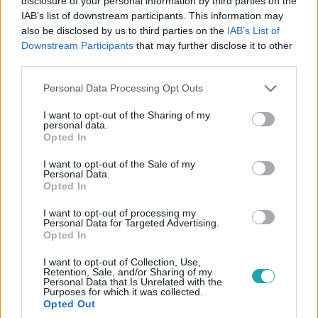
disclosure of your personal information by third parties on the
IAB’s list of downstream participants. This information may
also be disclosed by us to third parties on the
IAB’s List of
Downstream Participants
that may further disclose it to other
third parties.
Videó
Please note that this website/app uses one or more Google
Personal Data Processing Opt Outs
services and may gather and store information including but
2024. március 4. 12:54
not limited to your visit or usage behaviour. You may click to
I want to opt-out of the Sharing of my
Kylie Minogue és Dua Lipa is lélegzetelállító fekete
personal data.
grant or deny consent to Google and its third-party tags to
Opted In
ruhában pózolt a BRIT Awards vörös szőnyegén
use your data for below specified purposes in below Google
Kylie Minogue és Dua Lipa is lélegzetelállító fekete
consent section.
I want to opt-out of the Sale of my
Personal Data.
ruhában pózolt, Ellie Goulding barackszínű ruhájában
Opted In
kápráztatott el mindenkit, azonban egy meglepő vendég
is végigvonult a BRIT Awards, a brit zeneipar legfőbb
I want to opt-out of processing my
Personal Data for Targeted Advertising.
díjátadójának vörös szőnyegén. A videóból megtudhatják
Opted In
ki.
I want to opt-out of Collection, Use,
Retention, Sale, and/or Sharing of my
Personal Data that Is Unrelated with the
1:35
Purposes for which it was collected.
Opted Out