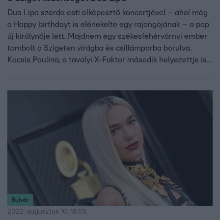
Dua Lipa szerda esti elképesztő koncertjével – ahol még
a Happy birthdayt is elénekelte egy rajongójának – a pop
új királynője lett. Majdnem egy székesfehérvárnyi ember
tombolt a Szigeten virágba és csillámporba borulva.
Kocsis Paulina, a tavalyi X-Faktor második helyezettje is
elmesélte, hogy milyen érzés volt fellépni a fesztiválon, és
megmutatjuk a legkisebb bulizót is, akit cseppet sem
zavart sem a tömeg, sem a hangzavar, sem a porfelhő.
Bulvár
2022. augusztus 10. 18:05