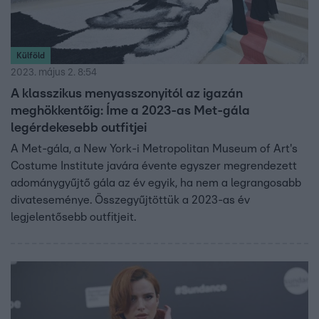
Külföld
2023. május 2. 8:54
A klasszikus menyasszonyitól az igazán
meghökkentőig: Íme a 2023-as Met-gála
legérdekesebb outfitjei
A Met-gála, a New York-i Metropolitan Museum of Art's
Costume Institute javára évente egyszer megrendezett
adománygyűjtő gála az év egyik, ha nem a legrangosabb
divateseménye. Összegyűjtöttük a 2023-as év
legjelentősebb outfitjeit.