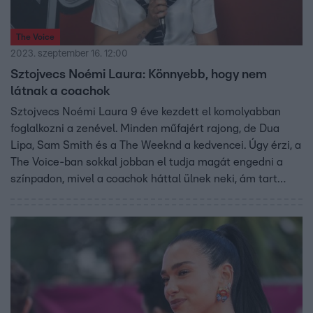
The Voice
2023. szeptember 16. 12:00
Sztojvecs Noémi Laura: Könnyebb, hogy nem
látnak a coachok
Sztojvecs Noémi Laura 9 éve kezdett el komolyabban
foglalkozni a zenével. Minden műfajért rajong, de Dua
Lipa, Sam Smith és a The Weeknd a kedvencei. Úgy érzi, a
The Voice-ban sokkal jobban el tudja magát engedni a
színpadon, mivel a coachok háttal ülnek neki, ám tart
attól, hogy így nem tudja majd szászszázalékosan átadni
a személyiségét.