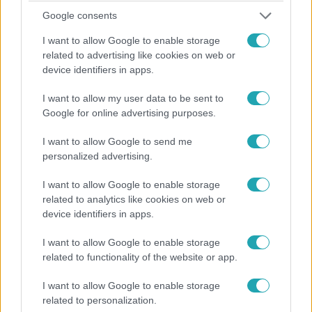
Google consents
I want to allow Google to enable storage
related to advertising like cookies on web or
device identifiers in apps.
I want to allow my user data to be sent to
Videó
Google for online advertising purposes.
2024. február 19. 11:01
I want to allow Google to send me
A vörös különböző árnyalataiban hódítottak a
personalized advertising.
sztárok a BAFTA-gálán
A 2024-es BAFTA-díjátadón ismét lenyűgöző ruhákban
I want to allow Google to enable storage
related to analytics like cookies on web or
jelentek meg a világsztárok. A brit Oscarnak is nevezett
device identifiers in apps.
ünnepségen jobbára vörös ruhakölteményekben
hódítottak a filmcsillagok.
I want to allow Google to enable storage
related to functionality of the website or app.
I want to allow Google to enable storage
related to personalization.