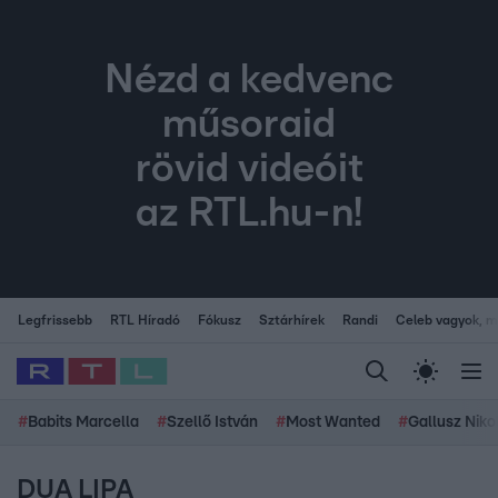
Nézd a kedvenc
műsoraid
rövid videóit
az RTL.hu-n!
Legfrissebb
RTL Híradó
Fókusz
Sztárhírek
Randi
Celeb vagyok, me
#
Babits Marcella
#
Szellő István
#
Most Wanted
#
Gallusz Niko
DUA LIPA