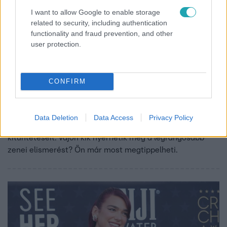
I want to allow Google to enable storage
related to security, including authentication
functionality and fraud prevention, and other
user protection.
CONFIRM
Kultúra
2024. február 3. 7:14
Tippelje meg, kik nyernek idén Grammy-díjakat!
Data Deletion
Data Access
Privacy Policy
Február 4-én ismét átadják a zeneipar legnagyobb
kitüntetéseit. Vajon kik nyerhetik meg a legrangosabb
zenei elismerést? Ön már most megtippelheti.