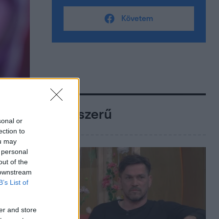
Követem
Népszerű
sonal or
ection to
ou may
 personal
out of the
 downstream
B’s List of
er and store