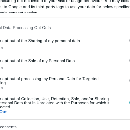
including but not limited to your visit or usage behaviour. You may click 
 to Google and its third-party tags to use your data for below specifi
ogle consent section.
Link másolása
l Data Processing Opt Outs
o opt-out of the Sharing of my personal data.
ipar legnagyobb kitüntetéseit. Vajon kik
In
nei elismerést? Ön már most
o opt-out of the Sale of my Personal Data.
In
to opt-out of processing my Personal Data for Targeted
ing.
In
o opt-out of Collection, Use, Retention, Sale, and/or Sharing
között legyen a Google-találatokban!
ersonal Data that Is Unrelated with the Purposes for which it
lected.
Out
consents