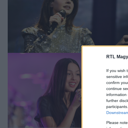
RTL Magy
If you wish 
sensitive in
confirm you
continue se
information 
further disc
participants
Downstream 
Please note