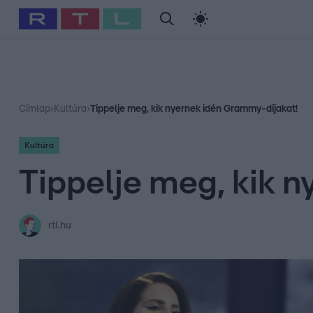
#
Babits Marcella
#
Szellő István
#
Most Wanted
#
Gallusz Ni
Címlap
›
Kultúra
›
Tippelje meg, kik nyernek idén Grammy-díjakat!
Kultúra
Tippelje meg, kik 
rtl.hu