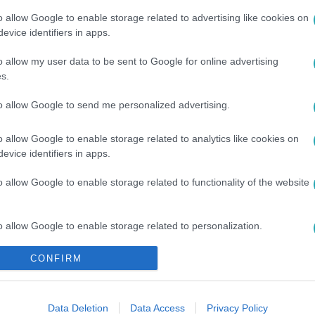
o allow Google to enable storage related to advertising like cookies on
evice identifiers in apps.
o allow my user data to be sent to Google for online advertising
s.
to allow Google to send me personalized advertising.
#
ZENE
#
ALBUM
#
ÉNEKES
#
EGYÜTTES
#
TAYLOR 
o allow Google to enable storage related to analytics like cookies on
UA LIPA
#
BILLIE EILISH
evice identifiers in apps.
o allow Google to enable storage related to functionality of the website
o allow Google to enable storage related to personalization.
CONFIRM
o allow Google to enable storage related to security, including
cation functionality and fraud prevention, and other user protection.
Data Deletion
Data Access
Privacy Policy