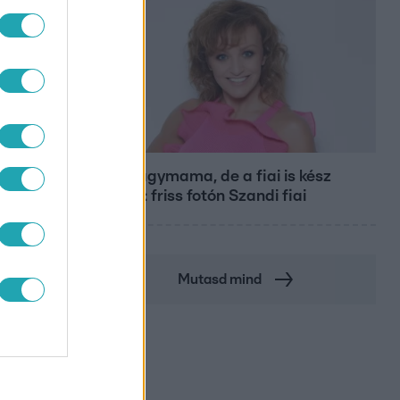
Bulvár
SWIFT
Már nagymama, de a fiai is kész
férfiak: friss fotón Szandi fiai
Mutasd mind