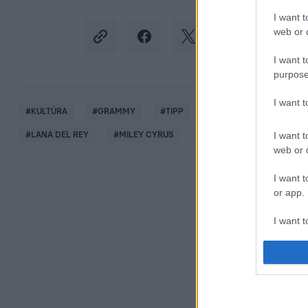
I want t
web or d
I want t
purpose
I want 
#
KULTÚRA
#
GRAMMY
#
TIPP
#
KVÍZ
#
SZAVAZÁS
I want t
#
LANA DEL REY
#
MILEY CYRUS
#
OLIVIA RODRIGO
#
D
web or d
I want t
or app.
I want t
I want t
authenti