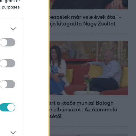
to grant or
Bulvár
ed purposes
"Nem beszélek már vele évek óta" -
Édesapja kitagadta Nagy Zsoltot
Bulvár
Véget ért a közös munka! Balogh
Levente elbúcsúzott Az álommeló
győztesétől