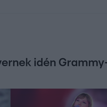
kolett
#
Időjárás
#
RTL műsor
#
Víz
#
Magyar Péter
#
Csillagjeg
nyernek idén Grammy-