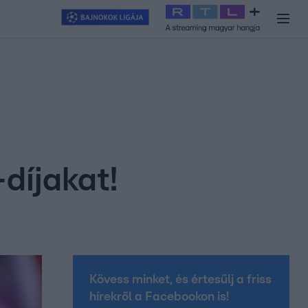
y
#
RTL+
#
Exek csatája 2026
#
Celeb vagyok, ments ki innen
#
H
díjakat!
Kövess minket, és értesülj a friss
hírekről a Facebookon is!