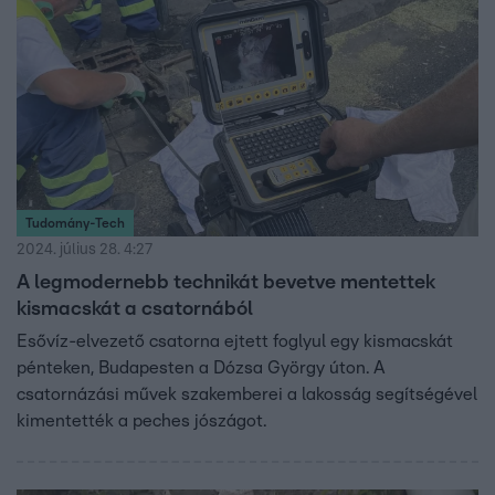
Tudomány-Tech
2024. július 28. 4:27
A legmodernebb technikát bevetve mentettek
kismacskát a csatornából
Esővíz-elvezető csatorna ejtett foglyul egy kismacskát
pénteken, Budapesten a Dózsa György úton. A
csatornázási művek szakemberei a lakosság segítségével
kimentették a peches jószágot.