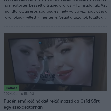
nő megtörten beszélt a tragédiáról az RTL Híradónak. Azt
mondta, olyan erős sodrású és mély volt a víz, hogy őt is a
rokonoknak kellett kimentenie. Végül a tűzoltók találták
meg a nádba kapaszkodó kisfiú holttestét, aki az utolsó
erejével még próbált kievickélni a vízből. Egy kivezető
csőre ülve nézhette a halakat a gyerek, amikor a vízbe
esett. A rendőrség kiskorú veszélyeztetése miatt nyomoz.
Életmód
2024. április 15. 14:31
Pucér, smároló nőkkel reklámozzák a Csíki Sört
egy szexcsatornán