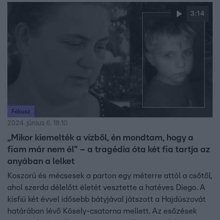
felszámolni, mert szerintük a heves esőzésekkel ezért
3:14
nem bír el a rendszer.
Fókusz
2024. június 6. 18:10
„Mikor kiemelték a vízből, én mondtam, hogy a
fiam már nem él” – a tragédia óta két fia tartja az
anyában a lelket
Koszorú és mécsesek a parton egy méterre attól a csőtől,
ahol szerda délelőtt életét vesztette a hatéves Diego. A
kisfiú két évvel idősebb bátyjával játszott a Hajdúszovát
határában lévő Kösely-csatorna mellett. Az esőzések