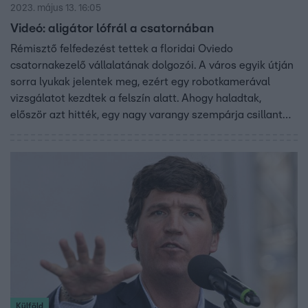
2023. május 13. 16:05
Videó: aligátor lófrál a csatornában
Rémisztő felfedezést tettek a floridai Oviedo
csatornakezelő vállalatának dolgozói. A város egyik útján
sorra lyukak jelentek meg, ezért egy robotkamerával
vizsgálatot kezdtek a felszín alatt. Ahogy haladtak,
először azt hitték, egy nagy varangy szempárja csillant
vissza, de aztán kiderült, hogy egy jókora aligátor az. A
több mint másfél méteres hüllő megfordult, és elsétált. A
hatóságok felszólítottak mindenkit, hogy senki ne
merészkedjen le a járatba.
Külföld