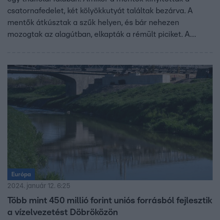
csatornafedelet, két kölyökkutyát találtak bezárva. A
mentők átkúsztak a szűk helyen, és bár nehezen
mozogtak az alagútban, elkapták a rémült piciket. A
rendőrök elmondták, hogy az aknafedél megsérült, a
kiskutyák pedig valószínűleg a fémrácsokon keresztül
estek a mélybe.
Európa
2024. január 12. 6:25
Több mint 450 millió forint uniós forrásból fejlesztik
a vízelvezetést Döbröközön