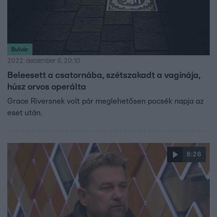
Bulvár
2022. december 6. 20:10
Beleesett a csatornába, szétszakadt a vaginája,
húsz orvos operálta
Grace Riversnek volt pár meglehetősen pocsék napja az
eset után.
8:26