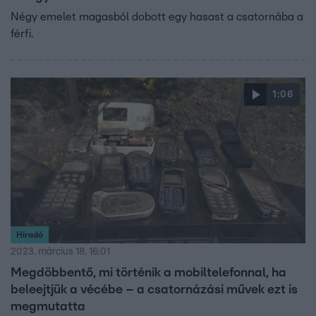
Négy emelet magasból dobott egy hasast a csatornába a
férfi.
1:06
Híradó
2023. március 18. 16:01
Megdöbbentő, mi történik a mobiltelefonnal, ha
beleejtjük a vécébe – a csatornázási művek ezt is
megmutatta