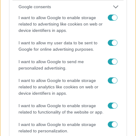
Google consents
I want to allow Google to enable storage
related to advertising like cookies on web or
Baleset-bűnügy
device identifiers in apps.
2023. augusztus 6. 14:43
I want to allow my user data to be sent to
Csatornába hajtott egy autó Kalocsa környékén,
Google for online advertising purposes.
az idős sofőr meghalt
A sofőr nem állt meg egy elágazásnál, tragédia lett a
I want to allow Google to send me
vége.
personalized advertising.
I want to allow Google to enable storage
related to analytics like cookies on web or
device identifiers in apps.
I want to allow Google to enable storage
related to functionality of the website or app.
I want to allow Google to enable storage
related to personalization.