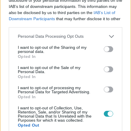
disclosure of your personal information by third parties on the
IAB’s list of downstream participants. This information may
also be disclosed by us to third parties on the
IAB’s List of
Downstream Participants
that may further disclose it to other
third parties.
Please note that this website/app uses one or more Google
Personal Data Processing Opt Outs
Külföld
services and may gather and store information including but
2023. augusztus 21. 16:47
not limited to your visit or usage behaviour. You may click to
I want to opt-out of the Sharing of my
personal data.
Négy ember fulladt meg a moszkvai
grant or deny consent to Google and its third-party tags to
Opted In
csatornarendszerben
use your data for below specified purposes in below Google
consent section.
I want to opt-out of the Sale of my
Egy föld alatti túra közben csapott le az özönvízszerű
Personal Data.
esőzés.
Opted In
I want to opt-out of processing my
Personal Data for Targeted Advertising.
Opted In
I want to opt-out of Collection, Use,
Retention, Sale, and/or Sharing of my
Personal Data that Is Unrelated with the
Purposes for which it was collected.
Opted Out