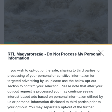
Külföld
2023. augusztus 22. 18:21
RTL Magyarország -
Do Not Process My Personal
Information
Mind a nyolc szerencsétlenül járt csatornaturista
holtteste előkerült Moszkvában
If you wish to opt-out of the sale, sharing to third parties, or
Egy túlélője sem volt a hirtelen felhőszakadásnak.
processing of your personal or sensitive information for
targeted advertising by us, please use the below opt-out
section to confirm your selection. Please note that after your
opt-out request is processed you may continue seeing
interest-based ads based on personal information utilized by
us or personal information disclosed to third parties prior to
your opt-out. You may separately opt-out of the further