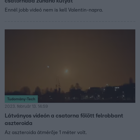
csatornába zuhanó kutyát
Ennél jobb videó nem is kell Valentin-napra.
Tudomány-Tech
2023. február 13. 14:59
Látványos videón a csatorna fölött felrobbant
aszteroida
Az aszteroida átmérője 1 méter volt.