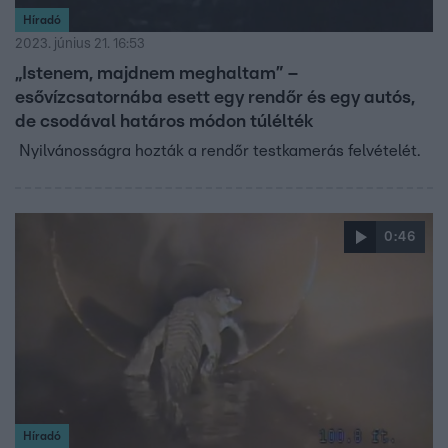
Híradó
2023. június 21. 16:53
„Istenem, majdnem meghaltam” –
esővízcsatornába esett egy rendőr és egy autós,
de csodával határos módon túlélték
Nyilvánosságra hozták a rendőr testkamerás felvételét.
0:46
Híradó