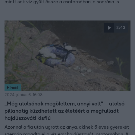
miatt sok víz gyűlt össze a csatornában, a sodrása is
nagyobb lett. Mikor a kisfiú belecsúszott a vízbe az
idősebb testvér hazaszaladt segítségért. Az édesanya
beleugrott a vízbe, hogy fiát keresse, de a nagy sodrás őt
2:43
is elragadta, alig tudta párja kimenteni. A kisfiú testét
végül a tűzoltók találták meg a nádasban. A környéken
három évvel ezelőtt egy kísértetiesen hasonló eset
történt.
Híradó
2024. június 6. 16:08
„Még utolsónak megöleltem, annyi volt” – utolsó
pillanatig küzdhetett az életéért a megfulladt
hajdúszováti kisfiú
Azonnal a fia után ugrott az anya, akinek 6 éves gyerekét
szerdán ragadta el a víz egy hajdúszováti csatornában. A