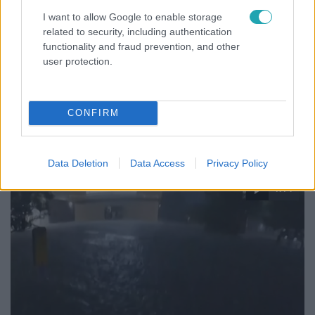
I want to allow Google to enable storage
related to security, including authentication
Külföld
functionality and fraud prevention, and other
2023. augusztus 3. 16:04
user protection.
Meg kellett küzdenie a családnak a házukban élő
patkányokkal: a patkányok nyertek
A család végül úgy döntött, elismeri a vereségét, és
CONFIRM
elköltözik a patkányházból.
Data Deletion
Data Access
Privacy Policy
1:14