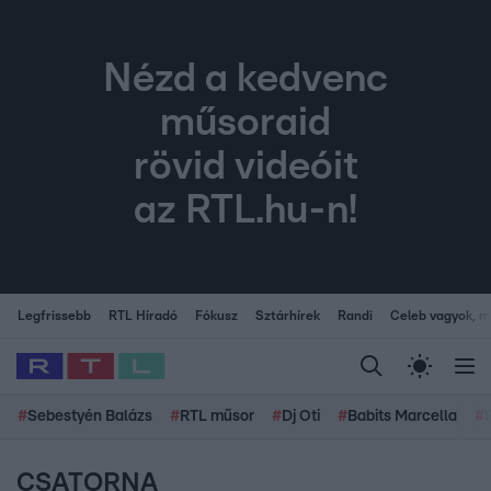
Nézd a kedvenc
műsoraid
rövid videóit
az RTL.hu-n!
Legfrissebb
RTL Híradó
Fókusz
Sztárhírek
Randi
Celeb vagyok, me
#
Sebestyén Balázs
#
RTL műsor
#
Dj Oti
#
Babits Marcella
#
CSATORNA