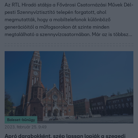
Az RTL Híradó stábja a Fővárosi Csatornázási Művek Dél-
pesti Szennyvíztisztító telepén forgatott, ahol
megmutatták, hogy a mobiltelefonok különböző
generációitól a műfogsorokon át szinte minden
megtalálható a szennyvízcsatornában. Már az is többször
előfordult, hogy élő állatot is találtak a szennyvízben.
Baleset-bűnügy
2023. február 25. 9:49
Apró darabokként, szép lassan lopják a szegedi