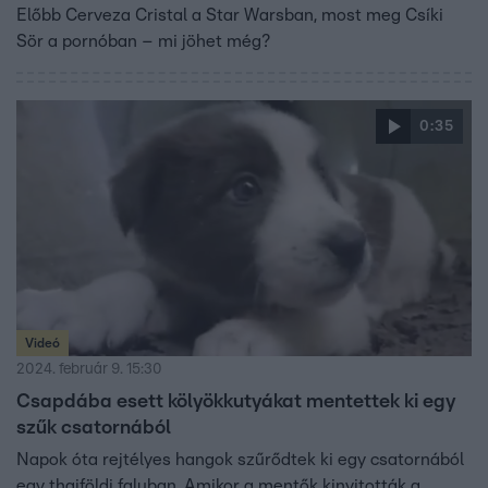
Előbb Cerveza Cristal a Star Warsban, most meg Csíki
Sör a pornóban – mi jöhet még?
0:35
Videó
2024. február 9. 15:30
Csapdába esett kölyökkutyákat mentettek ki egy
szűk csatornából
Napok óta rejtélyes hangok szűrődtek ki egy csatornából
egy thaiföldi faluban. Amikor a mentők kinyitották a