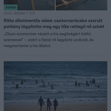
Külföld
2022. október 7. 11:11
Ritka állatmentős videó: csatornarácsba szorult
patkány lágyította meg egy tőle rettegő nő szívét
„Olyan szomorúan nézett a kis segítségért kiáltó
szemeivel” – ezért a fiatal nő legyőzte undorát, és
megmentette a kis állatot.