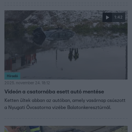
1:42
Híradó
2025. november 24. 18:12
Videón a csatornába esett autó mentése
Ketten ültek abban az autóban, amely vasárnap csúszott
a Nyugati Övcsatorna vizébe Balatonkeresztúrnál.