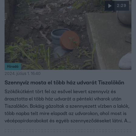
2:29
Híradó
2024. július 1. 16:40
Szennyvíz mosta el több ház udvarát Tiszalökön
Szökőkútként tört fel az esővel kevert szennyvíz és
árasztotta el több ház udvarát a pénteki viharok után
Tiszalökön. Bokáig gázoltak a szennyezett vízben a lakók,
több napba telt mire elapadt az udvarokon, ahol most is
vécépapírdarabokat és egyéb szennyeződéseket látni. Az
érintettek megoldást sürgetnek. Az önkormányzat és a
vízszolgáltató az illegális csapadékvíz-bekötéseket akarja