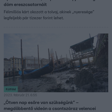
dóm ereszcsatornáit
Félmilliós kárt okozott a tolvaj, akinek „nyeresége”
legfeljebb pár tízezer forint lehet.
Külföld
2023. február 21. 6:55
„Ötven nap esőre van szükségünk” –
megdöbbentő videón a csontszáraz velencei