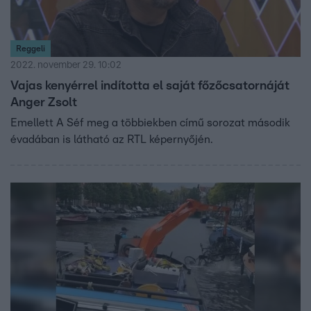
Reggeli
2022. november 29. 10:02
Vajas kenyérrel indította el saját főzőcsatornáját
Anger Zsolt
Emellett A Séf meg a többiekben című sorozat második
évadában is látható az RTL képernyőjén.