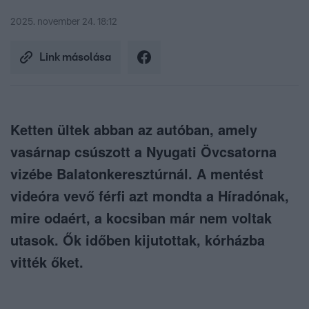
2025. november 24. 18:12
Link másolása
Ketten ültek abban az autóban, amely
vasárnap csúszott a Nyugati Övcsatorna
vizébe Balatonkeresztúrnál. A mentést
videóra vevő férfi azt mondta a Híradónak,
mire odaért, a kocsiban már nem voltak
utasok. Ők időben kijutottak, kórházba
vitték őket.