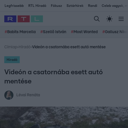
Legfrissebb
RTL Híradó
Fókusz
Sztárhírek
Randi
Celeb vagyok, me
#
Babits Marcella
#
Szellő István
#
Most Wanted
#
Gallusz Niko
Címlap
›
Híradó
›
Videón a csatornába esett autó mentése
Híradó
Videón a csatornába esett autó
mentése
Lévai Renáta