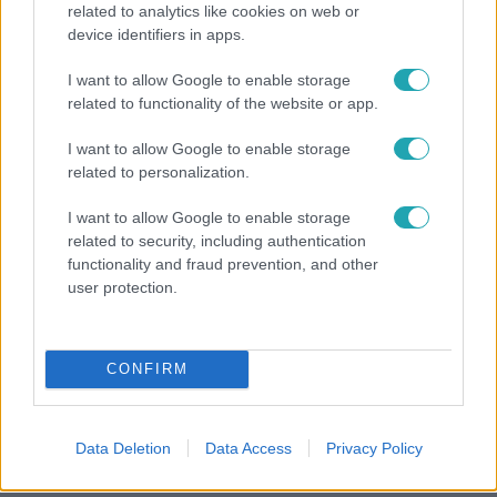
related to analytics like cookies on web or
device identifiers in apps.
Belföld
I want to allow Google to enable storage
800 dalból válogattak: így ünneplik Bródy János
related to functionality of the website or app.
életművét a Sziget Fesztiválon
I want to allow Google to enable storage
related to personalization.
I want to allow Google to enable storage
related to security, including authentication
functionality and fraud prevention, and other
user protection.
CONFIRM
Bulvár
Data Deletion
Data Access
Privacy Policy
Bódi Guszti és Margó büszkén jelentették be: