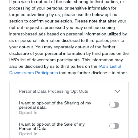
If you wish to opt-out of the sale, sharing to third parties, or
processing of your personal or sensitive information for
targeted advertising by us, please use the below opt-out
section to confirm your selection. Please note that after your
opt-out request is processed you may continue seeing
interest-based ads based on personal information utilized by
us or personal information disclosed to third parties prior to
your opt-out. You may separately opt-out of the further
disclosure of your personal information by third parties on the
IAB’s list of downstream participants. This information may
Kövess minket, és értesülj a friss hírekről a
also be disclosed by us to third parties on the
IAB’s List of
Facebookon is!
Downstream Participants
that may further disclose it to other
third parties.
Követem
Please note that this website/app uses one or more Google
Personal Data Processing Opt Outs
services and may gather and store information including but
not limited to your visit or usage behaviour. You may click to
I want to opt-out of the Sharing of my
personal data.
grant or deny consent to Google and its third-party tags to
Opted In
use your data for below specified purposes in below Google
consent section.
I want to opt-out of the Sale of my
Personal Data.
#
HÍRADÓ
#
AUTÓMENTÉS
#
ADÁSRÉSZLETEK
Opted In