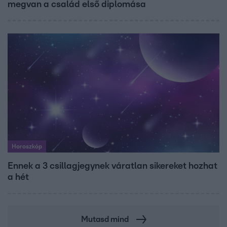
megvan a család első diplomása
Horoszkóp
Ennek a 3 csillagjegynek váratlan sikereket hozhat
a hét
Mutasd mind