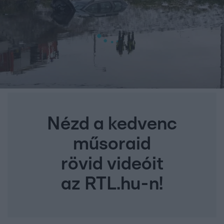
Nézd a kedvenc
műsoraid
rövid videóit
az RTL.hu-n!