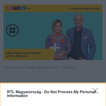
Nézd vissza a Híradó adásait az RTL+ felületén!
Itt állítsd be, hogy az RTL.hu az elsők között
RTL Magyarország -
Do Not Process My Personal
legyen a Google-találatokban!
Information