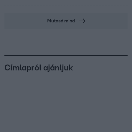
Mutasd mind
Címlapról ajánljuk