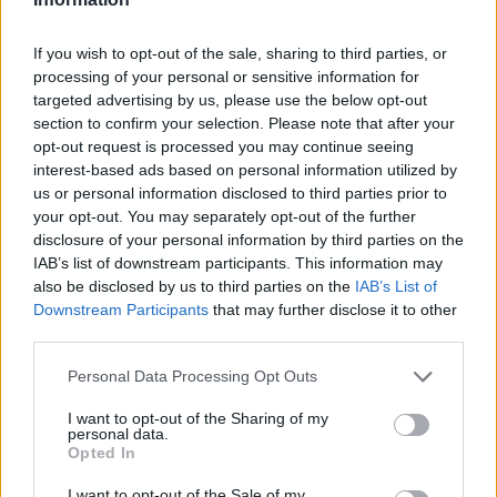
legyen a Google-találatokban!
If you wish to opt-out of the sale, sharing to third parties, or
processing of your personal or sensitive information for
targeted advertising by us, please use the below opt-out
section to confirm your selection. Please note that after your
opt-out request is processed you may continue seeing
interest-based ads based on personal information utilized by
us or personal information disclosed to third parties prior to
your opt-out. You may separately opt-out of the further
disclosure of your personal information by third parties on the
IAB’s list of downstream participants. This information may
also be disclosed by us to third parties on the
IAB’s List of
Kövess minket, és értesülj a friss hírekről a
Downstream Participants
that may further disclose it to other
Facebookon is!
third parties.
Please note that this website/app uses one or more Google
Personal Data Processing Opt Outs
Követem
services and may gather and store information including but
not limited to your visit or usage behaviour. You may click to
I want to opt-out of the Sharing of my
personal data.
grant or deny consent to Google and its third-party tags to
Opted In
use your data for below specified purposes in below Google
consent section.
I want to opt-out of the Sale of my