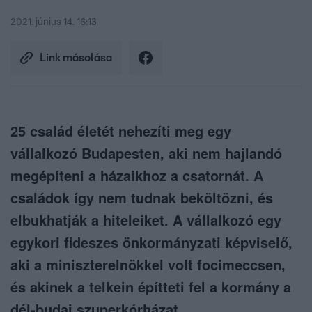
2021. június 14. 16:13
Link másolása
25 család életét nehezíti meg egy
vállalkozó Budapesten, aki nem hajlandó
megépíteni a házaikhoz a csatornát. A
családok így nem tudnak beköltözni, és
elbukhatják a hiteleiket. A vállalkozó egy
egykori fideszes önkormányzati képviselő,
aki a miniszterelnökkel volt focimeccsen,
és akinek a telkein építteti fel a kormány a
dél-budai szuperkórházat.