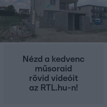
Nézd a kedvenc
műsoraid
rövid videóit
az RTL.hu-n!