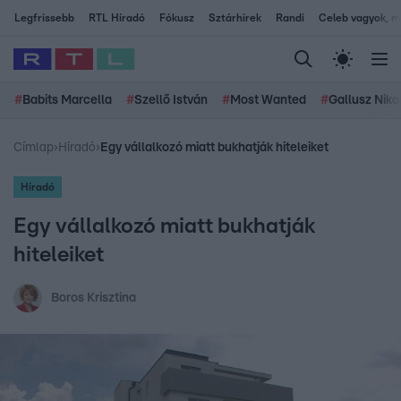
Legfrissebb
RTL Híradó
Fókusz
Sztárhírek
Randi
Celeb vagyok, me
#
Babits Marcella
#
Szellő István
#
Most Wanted
#
Gallusz Niko
Címlap
›
Híradó
›
Egy vállalkozó miatt bukhatják hiteleiket
Híradó
Egy vállalkozó miatt bukhatják
hiteleiket
Boros Krisztina