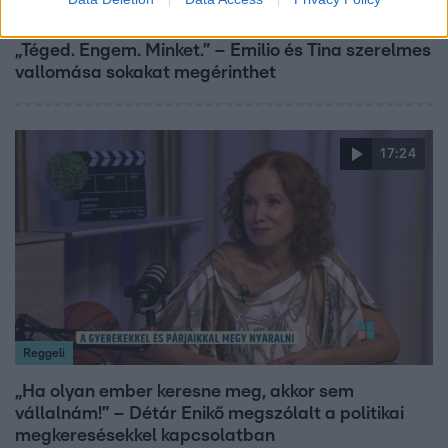
Bulvár
„Téged. Engem. Minket.” – Emilio és Tina szerelmes
vallomása sokakat megérinthet
17:24
Reggeli
„Ha olyan ember keresne meg, akkor sem
vállalnám!” – Détár Enikő megszólalt a politikai
megkeresésekkel kapcsolatban