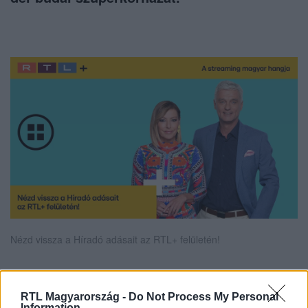
Nézd vissza a Híradó adásait az RTL+ felületén!
RTL Magyarország -
Do Not Process My Personal
Itt állítsd be, hogy az RTL.hu az elsők között
Information