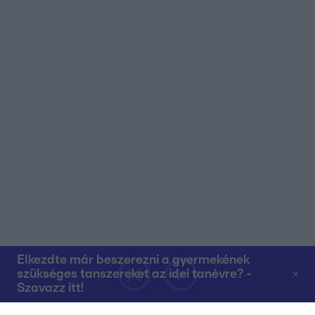
Elkezdte már beszerezni a gyermekének
szükséges tanszereket az idei tanévre? -
Szavazz itt!