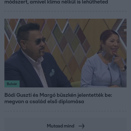
módszert, amivel klíma nélkül is lehűtheted
Bulvár
Bódi Guszti és Margó büszkén jelentették be:
megvan a család első diplomása
Mutasd mind