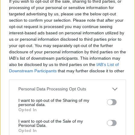
If you wish to opt-out of the sale, sharing to third parties, or
processing of your personal or sensitive information for
targeted advertising by us, please use the below opt-out
section to confirm your selection. Please note that after your
opt-out request is processed you may continue seeing
interest-based ads based on personal information utilized by
us or personal information disclosed to third parties prior to
your opt-out. You may separately opt-out of the further
disclosure of your personal information by third parties on the
IAB’s list of downstream participants. This information may
also be disclosed by us to third parties on the
IAB’s List of
Kövess minket, és értesülj a friss hírekről a
Downstream Participants
that may further disclose it to other
third parties.
Facebookon is!
Please note that this website/app uses one or more Google
Personal Data Processing Opt Outs
services and may gather and store information including but
Követem
not limited to your visit or usage behaviour. You may click to
I want to opt-out of the Sharing of my
personal data.
grant or deny consent to Google and its third-party tags to
Opted In
use your data for below specified purposes in below Google
consent section.
I want to opt-out of the Sale of my
Personal Data.
Opted In
#
HÍRADÓ
#
BELFÖLD
#
BALESET
#
BUSZ