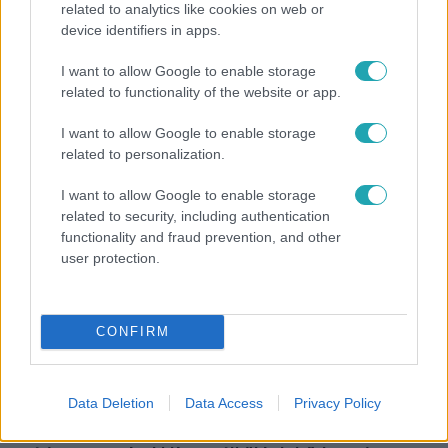
related to analytics like cookies on web or
device identifiers in apps.
Horoszkóp
I want to allow Google to enable storage
Ennek a 3 csillagjegynek sorsfordító találkozást
related to functionality of the website or app.
hozhat az augusztus
I want to allow Google to enable storage
related to personalization.
I want to allow Google to enable storage
related to security, including authentication
functionality and fraud prevention, and other
user protection.
CONFIRM
Életmód
Data Deletion
Data Access
Privacy Policy
Elviselhetetlen a forróság a hálóban? Mutatjuk a