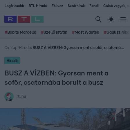
Legfrissebb
RTL Híradó
Fókusz
Sztárhírek
Randi
Celeb vagyok, me
#
Babits Marcella
#
Szellő István
#
Most Wanted
#
Gallusz Niko
Címlap
›
Híradó
›
BUSZ A VÍZBEN: Gyorsan ment a sofőr, csatornába borult a busz
Híradó
BUSZ A VÍZBEN: Gyorsan ment a
sofőr, csatornába borult a busz
rtl.hu