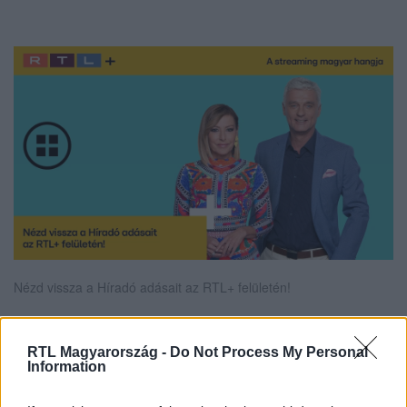
Nézd vissza a Híradó adásait az RTL+ felületén!
RTL Magyarország -
Do Not Process My Personal
Itt állítsd be, hogy az RTL.hu az elsők között
Information
legyen a Google-találatokban!