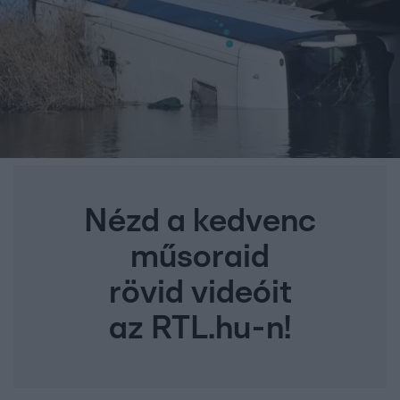
Nézd a kedvenc
műsoraid
rövid videóit
az RTL.hu-n!