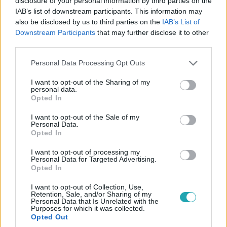
disclosure of your personal information by third parties on the
9:17
IAB’s list of downstream participants. This information may
also be disclosed by us to third parties on the
IAB’s List of
Downstream Participants
that may further disclose it to other
third parties.
Please note that this website/app uses one or more Google
Personal Data Processing Opt Outs
services and may gather and store information including but
not limited to your visit or usage behaviour. You may click to
I want to opt-out of the Sharing of my
personal data.
grant or deny consent to Google and its third-party tags to
Opted In
use your data for below specified purposes in below Google
Fókusz
consent section.
I want to opt-out of the Sale of my
2023. június 14. 17:33
Personal Data.
Opted In
Ma Magyarország egyik legtapasztaltabb búvára,
gyerekként nagyobb vízfelületet viszont csak a
I want to opt-out of processing my
ceglédi téglagyár melletti gödörben látott
Personal Data for Targeted Advertising.
Opted In
Őrsi Ferenc nemcsak az egyik legtapasztaltabb búvár
Magyarországon, hanem olyan helyeken merül, ahonnan
I want to opt-out of Collection, Use,
Retention, Sale, and/or Sharing of my
mások inkább menekülnek. Kifejezetten azokat a
Personal Data that Is Unrelated with the
Purposes for which it was collected.
tengereket keresi, ahol sokfajta cápa él. Őrsi Ferenc még
Opted Out
gyerek volt, amikor a mozikba került Cousteau kapitány