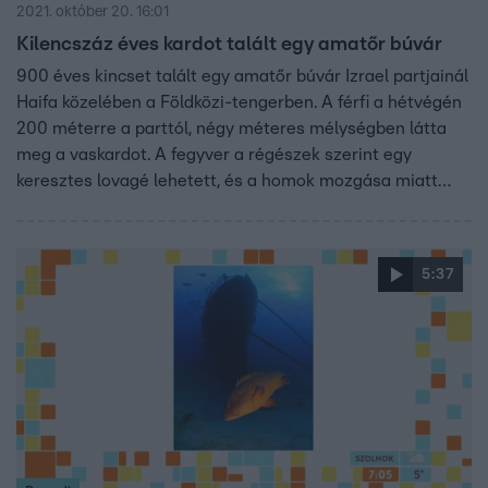
2021. október 20. 16:01
Kilencszáz éves kardot talált egy amatőr búvár
900 éves kincset talált egy amatőr búvár Izrael partjainál
Haifa közelében a Földközi-tengerben. A férfi a hétvégén
200 méterre a parttól, négy méteres mélységben látta
meg a vaskardot. A fegyver a régészek szerint egy
keresztes lovagé lehetett, és a homok mozgása miatt
tűnt most elő. Nem ez volt az egyetlen különleges lelet,
amelyre a búvár bukkant a hétvégén.
5:37