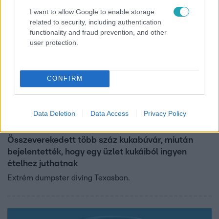
I want to allow Google to enable storage
related to security, including authentication
functionality and fraud prevention, and other
user protection.
CONFIRM
Data Deletion
Data Access
Privacy Policy
Külföld
2023. február 5. 18:22
Összeverekedett több száz kukabúvár, miután
bejelentették, hogy egy üzlet kukáiból ingyen
ételhez juthatnak
Extrém dumpster diving Texasban.