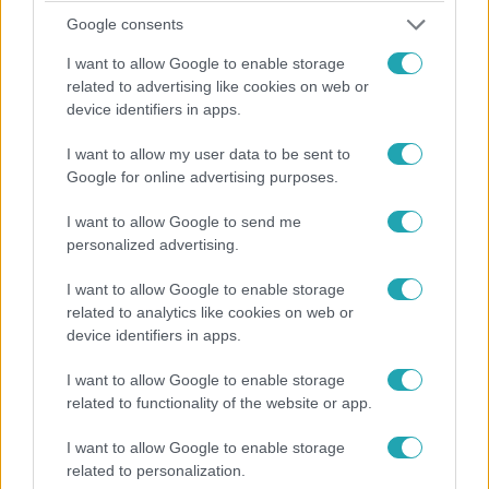
filmje, ami olyan világot mutatott be, ami addig nem csak
Google consents
Magyarország, de az egész világ számára ismeretlen volt
I want to allow Google to enable storage
– minden ezzel kezdődött. Persze nem csak búvárkodik,
related to advertising like cookies on web or
zseniálisan rajzol is. A Fókusznak mesélt tengeri
device identifiers in apps.
kalandjairól és arról is, milyen tervekkel kápráztatta el az
Ikarus gyárat annak idején.
I want to allow my user data to be sent to
Google for online advertising purposes.
I want to allow Google to send me
personalized advertising.
I want to allow Google to enable storage
Tudomány-Tech
related to analytics like cookies on web or
2023. február 21. 14:45
device identifiers in apps.
Döbbenetes videón, ahogy a világ legnagyobb
I want to allow Google to enable storage
cápája ráijeszt egy búvárra
related to functionality of the website or app.
Legalábbis a legnagyobb fehér cápa, amit sikerült eddig
videóra venni.
I want to allow Google to enable storage
related to personalization.