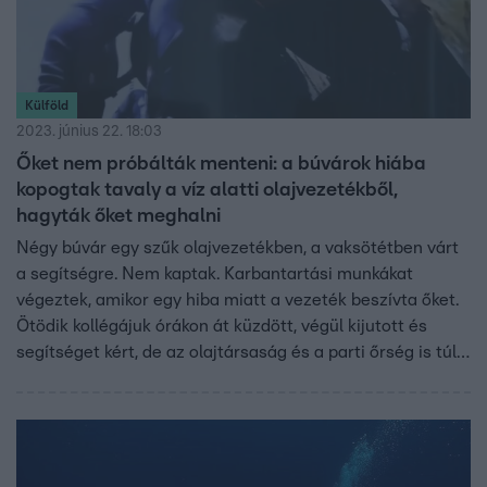
Külföld
2023. június 22. 18:03
Őket nem próbálták menteni: a búvárok hiába
kopogtak tavaly a víz alatti olajvezetékből,
hagyták őket meghalni
Négy búvár egy szűk olajvezetékben, a vaksötétben várt
a segítségre. Nem kaptak. Karbantartási munkákat
végeztek, amikor egy hiba miatt a vezeték beszívta őket.
Ötödik kollégájuk órákon át küzdött, végül kijutott és
segítséget kért, de az olajtársaság és a parti őrség is túl
kockázatosnak ítélte a mentőakciót. A négy búvár
kínhalált halt, felelős még mindig nincsen. Az egyetlen
túlélő attól tart, szőnyeg alá söpörhetik az ügyet.