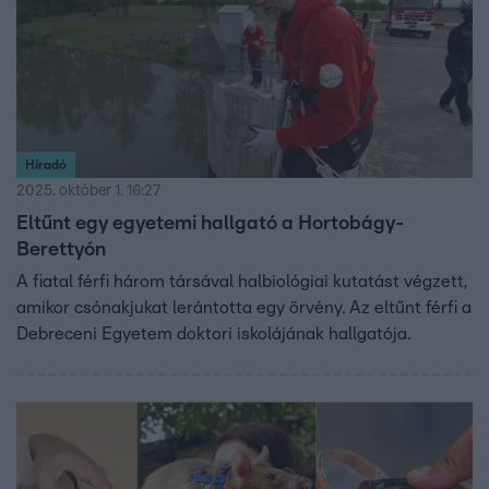
Híradó
2025. október 1. 16:27
Eltűnt egy egyetemi hallgató a Hortobágy-
Berettyón
A fiatal férfi három társával halbiológiai kutatást végzett,
amikor csónakjukat lerántotta egy örvény. Az eltűnt férfi a
Debreceni Egyetem doktori iskolájának hallgatója.