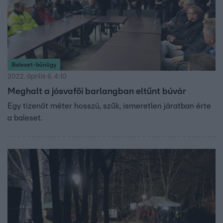
Baleset-bűnügy
2022. április 6. 4:10
Meghalt a jósvafői barlangban eltűnt búvár
Egy tizenöt méter hosszú, szűk, ismeretlen járatban érte
a baleset.