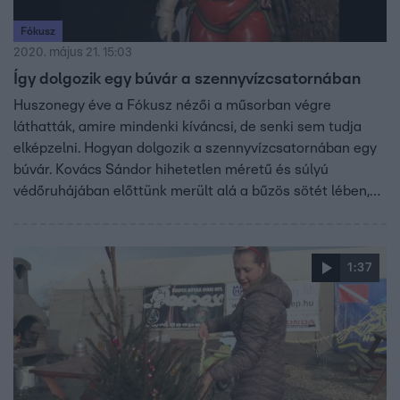
Fókusz
2020. május 21. 15:03
Így dolgozik egy búvár a szennyvízcsatornában
Huszonegy éve a Fókusz nézői a műsorban végre
láthatták, amire mindenki kíváncsi, de senki sem tudja
elképzelni. Hogyan dolgozik a szennyvízcsatornában egy
búvár. Kovács Sándor hihetetlen méretű és súlyú
védőruhájában előttünk merült alá a bűzös sötét lében,
hogy megtalálja egy dugulás okát. Azt mondja a sötéthez
és a nyirkos levegőhöz is könnyen hozzászokott, a
látványtól először felfordult a gyomra, de becsukta a
1:37
szemét. Azt állította. hogy a szag nem zavarja, egy
kozmetikai szalonból előbb fordul ki, mint a szennyvízből.