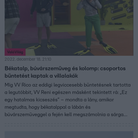
ValóVilág
2022. december 18. 21:10
Békatalp, búvárszemüveg és kolomp: csoportos
büntetést kaptak a villalakók
Míg VV Rico az eddigi legviccesebb büntetésnek tartotta
a legutóbbit, VV Reni egészen másként tekintett rá: „Ez
egy hatalmas kicseszés” – mondta a lány, amikor
megtudta, hogy békatalppal a lábán és
búvárszemüveggel a fején kell megszámolnia a sárga
labdákat az udvaron VV Danival.