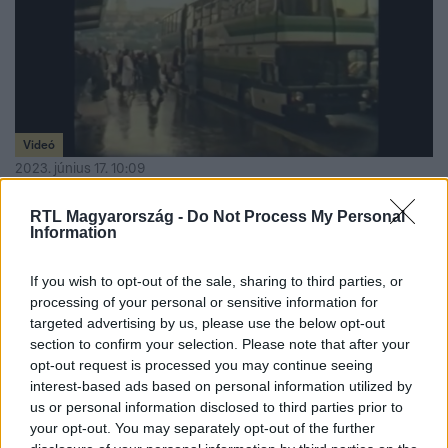
Videó
2023. június 17. 10:09
Az Ikarus legizgalmasabb járműve és a magyar
RTL Magyarország -
Do Not Process My Personal
szuperbusz, aminek csodájára jártak a külföldi
Information
buszos cégek
Őrsi Ferenc, az Ikarus hőskorának formatervezője beszélt
If you wish to opt-out of the sale, sharing to third parties, or
az Ikarus 200-as sikerszériájáról és a divatteremtő 300-
processing of your personal or sensitive information for
targeted advertising by us, please use the below opt-out
as sorozatról. Hogyan lett a rajzolni szerető sárbogárdi
section to confirm your selection. Please note that after your
kisfiúból nemzetközileg is keresett buszformatervező,
opt-out request is processed you may continue seeing
milyen volt a magyar vállalat 386-os luxusbusza, és miért
interest-based ads based on personal information utilized by
nem lett tömegcikk az Ikarus fantasztikus külsejű
us or personal information disclosed to third parties prior to
emeletes csuklós buszából, a PALT-ból?
your opt-out. You may separately opt-out of the further