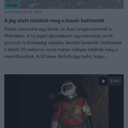
Híradó
2021. február 15. 16:51
A jég alatt találták meg a búvár holttestét
Életét vesztette egy búvár az Apci tengerszemnél a
Mátrában. A tó jegén éjszakázott egy sátorban, erről
posztolt is közösségi oldalán, később lemerült. Holttestét
a léktől 20 méterre, nyolc méter mélyen találták meg a
mentőbúvárok. A 33 éves férfiről úgy tudni, hogy
gyakorlott búvár volt. A tengerszemet is ismerte. Hogy mi
okozta a halálát, majd a boncolás fogja kideríteni.
3:44