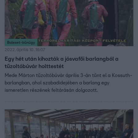
Baleset-bűnügy
2022. április 10. 16:07
Egy hét után kihozták a jósvafői barlangból a
tűzoltóbúvár holttestét
Mede Márton tűzoltóbúvár április 3-án tűnt el a Kossuth-
barlangban, ahol szabadidejében a barlang egy
ismeretlen részének feltárásán dolgozott.