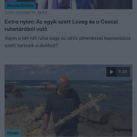
Álarcos Énekes
2021. október 31. 19:04
Extra nyom: Az egyik szett Lovag és a Csacsi
ruhatárából való
Vajon a két női ruha vagy az aktív pihenéssel kapcsolatos
szett tartozik a duóhoz?
1:35
Híradó