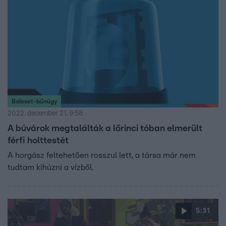
Baleset-bűnügy
2022. december 21. 9:58
A búvárok megtalálták a lőrinci tóban elmerült
férfi holttestét
A horgász feltehetően rosszul lett, a társa már nem
tudtam kihúzni a vízből.
5:31