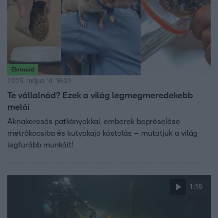
Életmód
2025. május 14. 16:02
Te vállalnád? Ezek a világ legmegmeredekebb
melói
Aknakeresés patkányokkal, emberek bepréselése
metrókocsiba és kutyakaja kóstolás – mutatjuk a világ
legfurább munkáit!
1:15