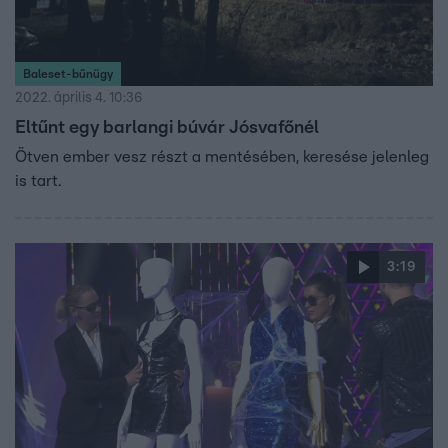
Baleset-bűnügy
2022. április 4. 10:36
Eltűnt egy barlangi búvár Jósvafőnél
Ötven ember vesz részt a mentésében, keresése jelenleg
is tart.
3:19