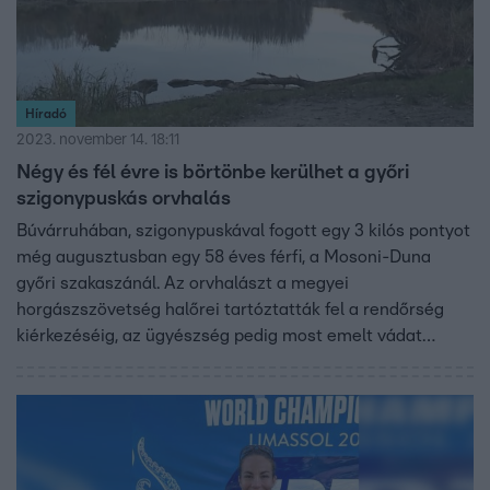
Híradó
2023. november 14. 18:11
Négy és fél évre is börtönbe kerülhet a győri
szigonypuskás orvhalás
Búvárruhában, szigonypuskával fogott egy 3 kilós pontyot
még augusztusban egy 58 éves férfi, a Mosoni-Duna
győri szakaszánál. Az orvhalászt a megyei
horgászszövetség halőrei tartóztatták fel a rendőrség
kiérkezéséig, az ügyészség pedig most emelt vádat
ellene. Ha bűnösnek találják, akár négy és fél évre is
börtönbe kerülhet.