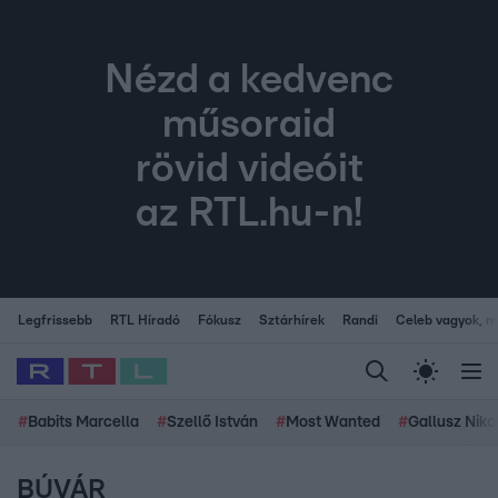
Nézd a kedvenc
műsoraid
rövid videóit
az RTL.hu-n!
Legfrissebb
RTL Híradó
Fókusz
Sztárhírek
Randi
Celeb vagyok, me
#
Babits Marcella
#
Szellő István
#
Most Wanted
#
Gallusz Niko
BÚVÁR