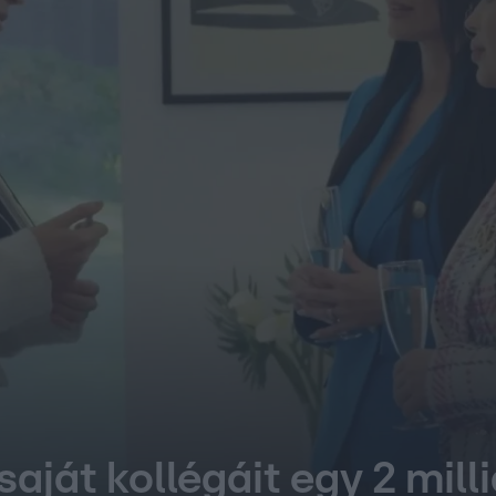
ját kollégáit egy 2 milli