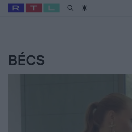
#
Babits Marcella
#
Szellő István
#
Most Wanted
#
Gallusz Ni
BÉCS