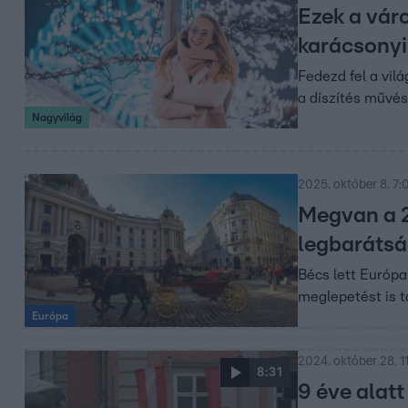
Ezek a vár
karácsonyi
Fedezd fel a vilá
a díszítés művész
Nagyvilág
2025. október 8. 7:
Megvan a 2
legbarátsá
Bécs lett Európa
meglepetést is t
Európa
2024. október 28. 1
8:31
9 éve alat