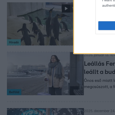
authenti
2026. február 12. 18
1:56
Hordókban 
Nyíregyház
Két királypingvi
ijedtség után má
Híradó
2026. január 13. 10
Leállás Fe
leállt a bu
Ónos eső miatt l
megcsúszott, a f
Belföld
2025. december 24.