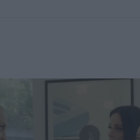
kolett
#
Időjárás
#
RTL műsor
#
Víz
#
Magyar Péter
#
Csillagjeg