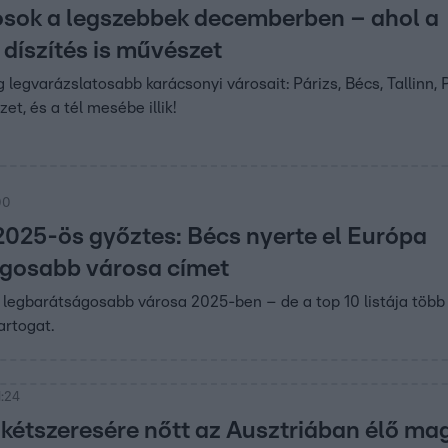
osok a legszebbek decemberben – ahol a
 díszítés is művészet
g legvarázslatosabb karácsonyi városait: Párizs, Bécs, Tallinn,
et, és a tél mesébe illik!
00
025-ös győztes: Bécs nyerte el Európa
gosabb városa címet
 legbarátságosabb városa 2025-ben – de a top 10 listája több
artogat.
1:24
t kétszeresére nőtt az Ausztriában élő m