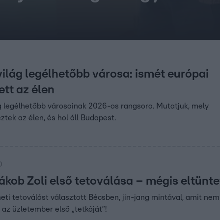
ilág legélhetőbb városa: ismét európai
ett az élen
g legélhetőbb városainak 2026-os rangsora. Mutatjuk, mely
ztek az élen, és hol áll Budapest.
0
Jákob Zoli első tetoválása – mégis eltünt
eti tetoválást választott Bécsben, jin-jang mintával, amit nem
az üzletember első „tetkóját”!