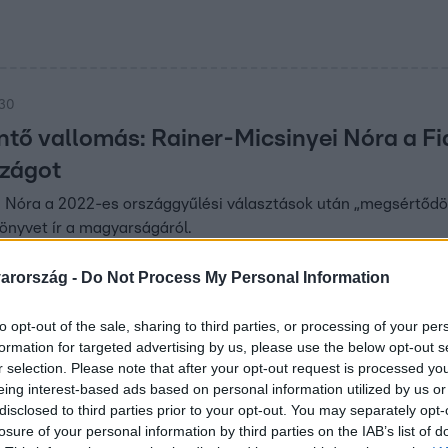
:30
ő vallomás: Rainer-Micsinyei Nóra a Fid
zágot
 Nóra a 2022-es országgyűlési választások után „megsértődött”
önyvet ír a magyarságáról.
arország -
Do Not Process My Personal Information
0
to opt-out of the sale, sharing to third parties, or processing of your per
: 7 külföldi város egynapos tavaszi
formation for targeted advertising by us, please use the below opt-out s
shoz
r selection. Please note that after your opt-out request is processed y
eing interest-based ads based on personal information utilized by us or
ny, Bécs, Graz és további városok varázsát egy nap alatt! Tip
disclosed to third parties prior to your opt-out. You may separately opt-
szi kiránduláshoz autóval.
losure of your personal information by third parties on the IAB’s list of