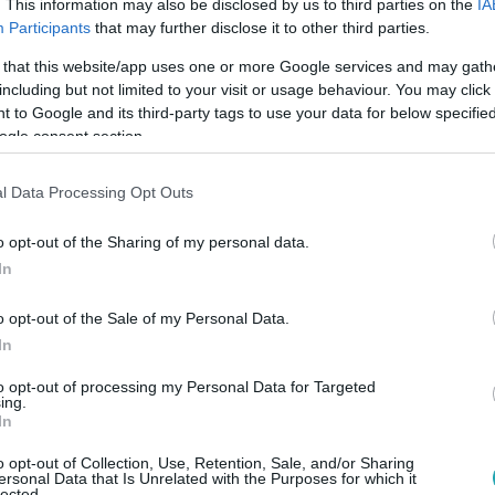
. This information may also be disclosed by us to third parties on the
IA
Participants
that may further disclose it to other third parties.
 that this website/app uses one or more Google services and may gath
7:00
including but not limited to your visit or usage behaviour. You may click 
etés és újjászületés – Orosz Gyuri és Jos
 to Google and its third-party tags to use your data for below specifi
ogle consent section.
ggeliben mesél a Stand UP Nirvana – Közös életeken estjükről,
pok humorát mutatják be.
l Data Processing Opt Outs
o opt-out of the Sharing of my personal data.
In
o opt-out of the Sale of my Personal Data.
16:20
In
l Azahriah szívét? Bécsben, koncerten lá
to opt-out of processing my Personal Data for Targeted
 koncertjén Várhegyi Lucas Palmirával láthatták – legalábbis t
ing.
s, a rajongók mégis találgatnak.
In
o opt-out of Collection, Use, Retention, Sale, and/or Sharing
ersonal Data that Is Unrelated with the Purposes for which it
lected.