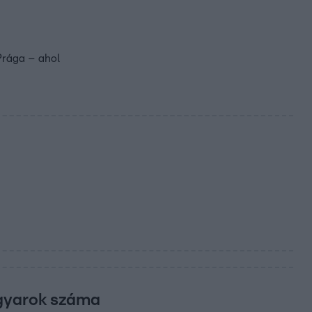
 Prága – ahol
agyarok száma