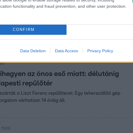
cation functionality and fraud prevention, and other user protection.
:05
érkeztek a királypingvinek a
i Állatparkba
CONFIRM
n érkezett a Nyíregyházi Állatparkba Bécsből, a kezdeti
r a kolónia is befogadta őket.
Data Deletion
Data Access
Privacy Policy
:40
rihegyen az ónos eső miatt: délutánig
dapesti repülőtér
ezárták a Liszt Ferenc repülőteret. Egy teherszállító gép
orgalom várhatóan 14 óráig áll.
 11:00