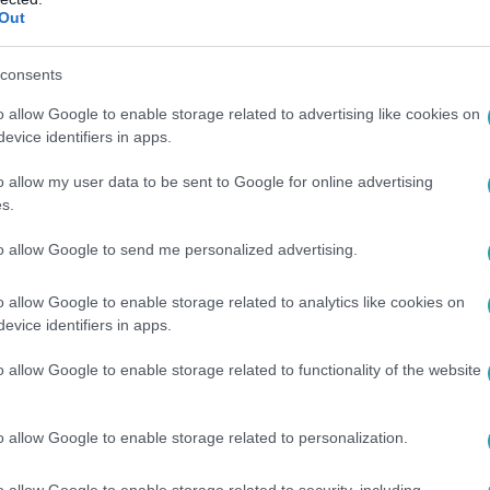
Out
1:00
zeti le a feszültséget Pogány Induló –
consents
néján csíptük el
o allow Google to enable storage related to advertising like cookies on
evice identifiers in apps.
nduló első európai turnéja: 7 ország, teltházas klubok és
 a határon túli magyaroknak.
o allow my user data to be sent to Google for online advertising
s.
to allow Google to send me personalized advertising.
45
o allow Google to enable storage related to analytics like cookies on
zeomlás? Hová tűnt Sharon Stone az oper
evice identifiers in apps.
elmes pillanatokat élt át a bécsi operabálon, ahol könnyek kö
o allow Google to enable storage related to functionality of the website
óló első híreket cáfolták.
o allow Google to enable storage related to personalization.
o allow Google to enable storage related to security, including