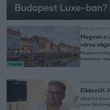
Budapest Luxe-ban?
2026. július 11. 6:00
Megvan a v
város végz
Megjelent a vilá
települések vége
Nagyvilág
2026. június 10. 7:3
Elkészült 
Jákob Zoli átmen
része. Nézd meg 