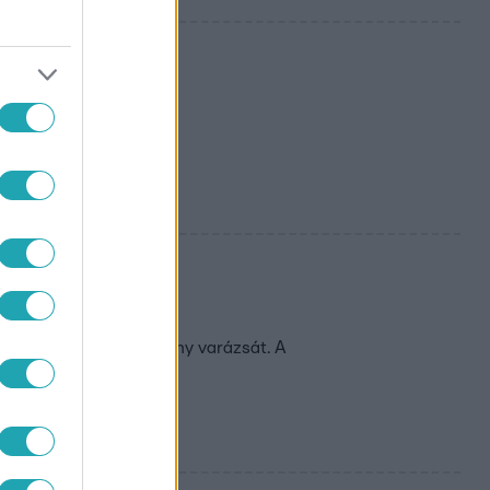
abálról?
zött dicsérte az esemény varázsát. A