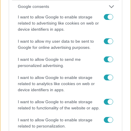
Google consents
I want to allow Google to enable storage
related to advertising like cookies on web or
4:31
device identifiers in apps.
I want to allow my user data to be sent to
Google for online advertising purposes.
I want to allow Google to send me
personalized advertising.
I want to allow Google to enable storage
Fókusz
related to analytics like cookies on web or
2025. január 24. 17:09
device identifiers in apps.
Geszti Péter felesége 17 éve a zenész társa - Most
I want to allow Google to enable storage
együtt készülnek az Aréna koncertre
related to functionality of the website or app.
Geszti Péter és felesége, Ditz Edit 17 éve élnek boldog
házasságban. Hogyan dolgoznak együtt a magánéletben
I want to allow Google to enable storage
related to personalization.
és a színpadon? Nézd meg a Fókusz riportját a próbákról!