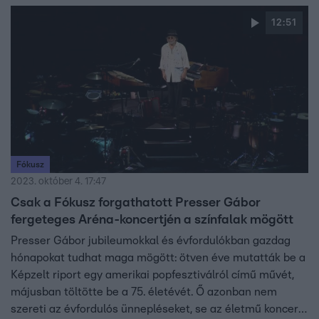
12:51
Fókusz
2023. október 4. 17:47
Csak a Fókusz forgathatott Presser Gábor
fergeteges Aréna-koncertjén a színfalak mögött
Presser Gábor jubileumokkal és évfordulókban gazdag
hónapokat tudhat maga mögött: ötven éve mutatták be a
Képzelt riport egy amerikai popfesztiválról című művét,
májusban töltötte be a 75. életévét. Ő azonban nem
szereti az évfordulós ünnepléseket, se az életmű koncert