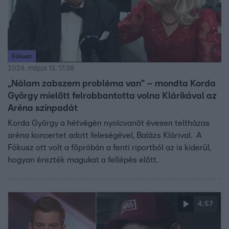
Fókusz
2024. május 13. 17:38
„Nálam zabszem probléma van” – mondta Korda
György mielőtt felrobbantotta volna Klárikával az
Aréna színpadát
Korda György a hétvégén nyolcvanöt évesen teltházas
aréna koncertet adott feleségével, Balázs Klárival. A
Fókusz ott volt a főpróbán a fenti riportból az is kiderül,
hogyan érezték magukat a fellépés előtt.
4:57