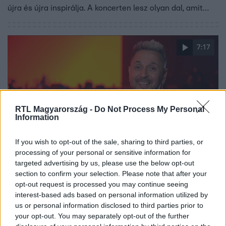
újra és újra inspirálja. A koncerten lesz olyan dal, amit
utoljára hallhat a közönség – a meglepetésfellépőkről
viszont egyelőre nem árul el többet. És ez még nem
minden: Zoli egy zenés mesejátékon is dolgozik, amelynek
7:17
producere is ő. A „Piros esernyő” című előadás Csetényi
Anikó meséje, a zenét pedig Presser Gábor írta – a
célközönség ezúttal a legkisebbek.
RTL Magyarország -
Do Not Process My Personal
Information
If you wish to opt-out of the sale, sharing to third parties, or
Fókusz
processing of your personal or sensitive information for
2025. március 12. 16:05
targeted advertising by us, please use the below opt-out
section to confirm your selection. Please note that after your
„Gyere megmutatom a szajrét” – Majka koncertje
opt-out request is processed you may continue seeing
ilyen volt a kulisszák mögött
interest-based ads based on personal information utilized by
Majka dupla Aréna Showján egyedül a Fókusz lehetett ott
us or personal information disclosed to third parties prior to
mindkét napon. Kulisszajárás az rtl.hu-n.
your opt-out. You may separately opt-out of the further