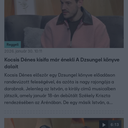
Reggeli
2026. január 30. 10:11
Kocsis Dénes kisifa már énekli A Dzsungel könyve
dalait
Kocsis Dénes először egy Dzsungel könyve előadáson
randevúzott feleségével, és azóta is nagy rajongója a
darabnak. Jelenleg az István, a király című musicalben
játszik, amely január 18-án debütált Székely Kriszta
rendezésében az Arénában. De egy másik István, a
királyban is játszik Veszprémben. A két szerep
megformálásáról és kisfiával töltött idejéről is mesélt a
Reggeliben.
6:13