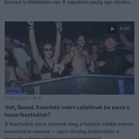
koncert is kilátásban van. A napokban pedig egy váratlan,
de számára különösen fontos találkozás is összejött:
személyesen is megismerhette Philipp Pleint, a világhírű
divattervezőt, akinek boltjába minden évben ellátogat.
4:34
Fókusz
2025. július 2. 19:15
Volt, Sound, Kolorádó: miért csődölnek be sorra a
hazai fesztiválok?
A fesztiválok sorra szűnnek meg, a fiatalok inkább arénás
koncertekre mennek – vajon tényleg leáldozóban a
klasszikus fesztiválozás kora napjainkban?