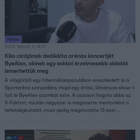
Fókusz
2024. február 5. 18:37
Kiko cicájának dedikálta arénás koncertjét
ByeAlex, akinek egy sokkal érzelmesebb oldalát
ismerhettük meg
A világűrből egy hibernálókapszulában ereszkedett le a
Sportaréna színpadára, majd egy óriási, látványos show-t
tolt le ByeAlex szombat este. A csúcson hagyta abba az
X-Faktort, miután négyszer is megnyerte mentorként a
tehetségkutatót, most pedig megmutatta 13 ezer
rajongónak és a jövő énekeseinek, hogyan is kell ezt
csinálni. A Fókusz végigkövette az énekest élete első
arénás koncertjén és bár azt gondoltuk, már minden