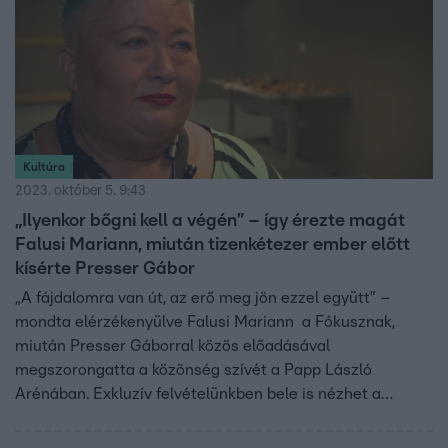
Kultúra
2023. október 5. 9:43
„Ilyenkor bőgni kell a végén” – így érezte magát
Falusi Mariann, miután tizenkétezer ember előtt
kísérte Presser Gábor
„A fájdalomra van út, az erő meg jön ezzel együtt” –
mondta elérzékenyülve Falusi Mariann a Fókusznak,
miután Presser Gáborral közös előadásával
megszorongatta a közönség szívét a Papp László
Arénában. Exkluzív felvételünkben bele is nézhet a
felemelő produkcióba.