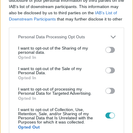
disclosure of your personal information by third parties on the
IAB’s list of downstream participants. This information may
also be disclosed by us to third parties on the
IAB’s List of
2:55
Downstream Participants
that may further disclose it to other
third parties.
Please note that this website/app uses one or more Google
Personal Data Processing Opt Outs
services and may gather and store information including but
not limited to your visit or usage behaviour. You may click to
I want to opt-out of the Sharing of my
personal data.
grant or deny consent to Google and its third-party tags to
Opted In
use your data for below specified purposes in below Google
consent section.
I want to opt-out of the Sale of my
Personal Data.
Opted In
Bulvár
2025. március 7. 15:37
I want to opt-out of processing my
Personal Data for Targeted Advertising.
Hihetetlen, honnan indult Majka! Emlékszel,
Opted In
hogyan kezdődött minden 22 évesen a
ValóVilágban?
I want to opt-out of Collection, Use,
Retention, Sale, and/or Sharing of my
Majka koncert előtt nosztalgiázunk! Emlékszel, hogyan
Personal Data that Is Unrelated with the
Purposes for which it was collected.
indult minden 22 évesen a ValóVilágban? Nézd meg első
Opted Out
tévés szereplését, mielőtt újra megtölti az Arénát!