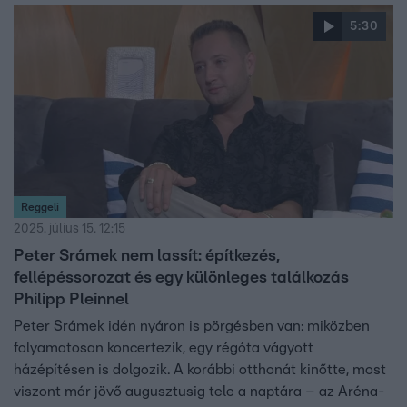
5:30
Reggeli
2025. július 15. 12:15
Peter Srámek nem lassít: építkezés,
fellépéssorozat és egy különleges találkozás
Philipp Pleinnel
Peter Srámek idén nyáron is pörgésben van: miközben
folyamatosan koncertezik, egy régóta vágyott
házépítésen is dolgozik. A korábbi otthonát kinőtte, most
viszont már jövő augusztusig tele a naptára – az Aréna-