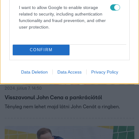
I want to allow Google to enable storage
related to security, including authentication
functionality and fraud prevention, and other
user protection.
CONFIRM
Data Deletion
Data Access
Privacy Policy
Kultúra
2024. július 7. 14:50
Visszavonul John Cena a pankrációtól
Tényleg nem lehet majd látni John Cenát a ringben.