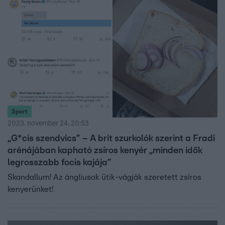
Sport
2023. november 24. 20:53
„G*cis szendvics” – A brit szurkolók szerint a Fradi
arénájában kapható zsíros kenyér „minden idők
legrosszabb focis kajája”
Skandallum! Az ángliusok ütik-vágják szeretett zsíros
kenyerünket!