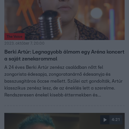
The Voice
2023. október 7. 20:00
Berki Artúr: Legnagyobb álmom egy Aréna koncert
a saját zenekarommal
A 24 éves Berki Artúr zenész családban nőtt fel
zongorista édesapja, zongoratanárnő édesanyja és
basszusgitáros öccse mellett. Szülei azt gondolták, Artúr
klasszikus zenész lesz, de az éneklés lett a szerelme.
Rendszeresen énekel kisebb éttermekben és
szállodákban, de ő már nagyobb színpadokra vágyik.
4:21