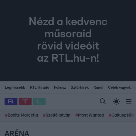
Nézd a kedvenc
műsoraid
rövid videóit
az RTL.hu-n!
Legfrissebb
RTL Híradó
Fókusz
Sztárhírek
Randi
Celeb vagyok, me
#
Babits Marcella
#
Szellő István
#
Most Wanted
#
Gallusz Niko
ARÉNA