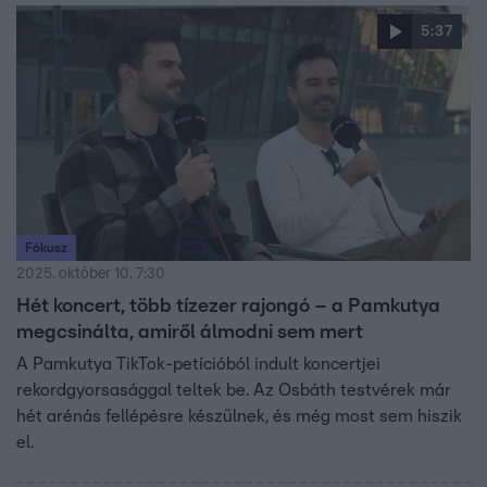
kiderült, hogy közös hullámhosszon vannak.
5:37
Fókusz
2025. október 10. 7:30
Hét koncert, több tízezer rajongó – a Pamkutya
megcsinálta, amiről álmodni sem mert
A Pamkutya TikTok-petícióból indult koncertjei
rekordgyorsasággal teltek be. Az Osbáth testvérek már
hét arénás fellépésre készülnek, és még most sem hiszik
el.