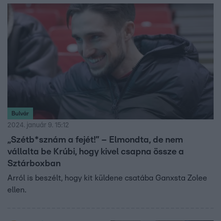
Bulvár
2024. január 9. 15:12
„Szétb*sznám a fejét!” – Elmondta, de nem
vállalta be Krúbi, hogy kivel csapna össze a
Sztárboxban
Arról is beszélt, hogy kit küldene csatába Ganxsta Zolee
ellen.