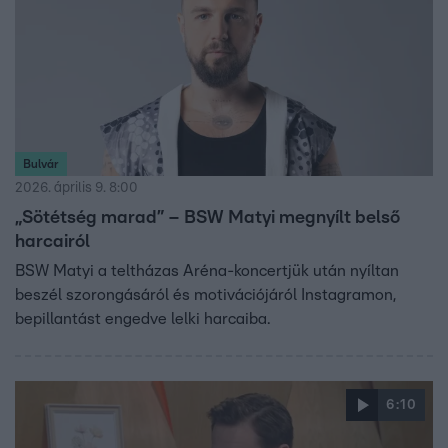
Bulvár
2026. április 9. 8:00
„Sötétség marad” – BSW Matyi megnyílt belső
harcairól
BSW Matyi a teltházas Aréna-koncertjük után nyíltan
beszél szorongásáról és motivációjáról Instagramon,
bepillantást engedve lelki harcaiba.
6:10