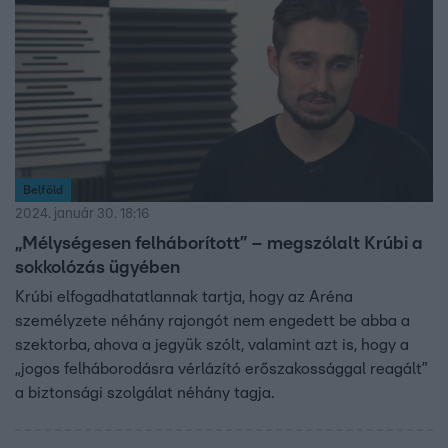
oldalát megmutatta nekünk, egy egészen új ByeAlexet
ismerhettük meg.
Belföld
2024. január 30. 18:16
„Mélységesen felháborított” – megszólalt Krúbi a
sokkolózás ügyében
Krúbi elfogadhatatlannak tartja, hogy az Aréna
személyzete néhány rajongót nem engedett be abba a
szektorba, ahova a jegyük szólt, valamint azt is, hogy a
„jogos felháborodásra vérlázító erőszakossággal reagált”
a biztonsági szolgálat néhány tagja.