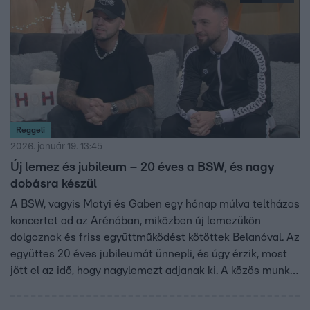
Reggeli
2026. január 19. 13:45
Új lemez és jubileum – 20 éves a BSW, és nagy
dobásra készül
A BSW, vagyis Matyi és Gaben egy hónap múlva teltházas
koncertet ad az Arénában, miközben új lemezükön
dolgoznak és friss együttműködést kötöttek Belanóval. Az
együttes 20 éves jubileumát ünnepli, és úgy érzik, most
jött el az idő, hogy nagylemezt adjanak ki. A közös munka
ötlete az X-Faktorban született, ahol Tóth Andi kérte fel
őket, hogy segítsenek Belanónak, azt mondják, hamar